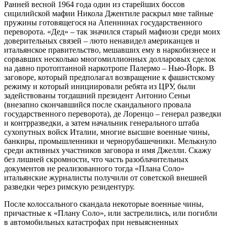
Ранней весной 1964 года один из старейших боссов
сицилийской мафии Никола Джентиле раскрыл мне тайные
пружины готовящегося на Апеннинах государственного
переворота. «Дед» – так значился старый мафиози среди моих
доверительных связей – люто ненавидел американцев и
итальянское правительство, мешавших ему в наркобизнесе и
сорвавших несколько многомиллионных долларовых сделок
на давно протоптанной наркотропе Палермо – Нью-Йорк. В
заговоре, который предполагал возвращение к фашистскому
режиму и который инициировали ребята из ЦРУ, были
задействованы тогдашний президент Антонио Сеньи
(внезапно скончавшийся после скандального провала
государственного переворота), де Лоренцо – генерал разведки
и контрразведки, а затем начальник генерального штаба
сухопутных войск Италии, многие высшие военные чины,
банкиры, промышленники и чернорубашечники. Мелькнуло
среди активных участников заговора и имя Джелли. Скажу
без лишней скромности, что часть разоблачительных
документов не реализованного тогда «Плана Соло»
итальянские журналисты получили от советской внешней
разведки через римскую резидентуру.
После колоссального скандала некоторые военные чины,
причастные к «Плану Соло», или застрелились, или погибли
в автомобильных катастрофах при невыясненных