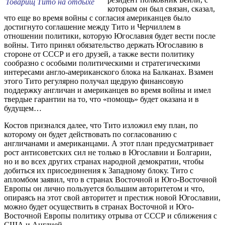
Товарищ Тито на отдыхе
которым он был связан, сказал,
что еще во время войны с согласия американцев было
достигнуто соглашение между Тито и Черчиллем в
отношении политики, которую Югославия будет вести после
войны. Тито принял обязательство держать Югославию в
стороне от СССР и его друзей, а также вести политику
сообразно с особыми политическими и стратегическими
интересами англо-американского блока на Балканах. Взамен
этого Тито регулярно получал щедрую финансовую
поддержку англичан и американцев во время войны и имел
твердые гарантии на то, что «помощь» будет оказана и в
будущем…
Костов признался далее, что Тито изложил ему план, по
которому он будет действовать по согласованию с
англичанами и американцами. А этот план предусматривает
рост антисоветских сил не только в Югославии и Болгарии,
но и во всех других странах народной демократии, чтобы
добиться их присоединения к Западному блоку. Тито с
апломбом заявил, что в странах Восточной и Юго-Восточной
Европы он лично пользуется большим авторитетом и что,
опираясь на этот свой авторитет и престиж новой Югославии,
можно будет осуществить в странах Восточной и Юго-
Восточной Европы политику отрыва от СССР и сближения с
США и Англией.