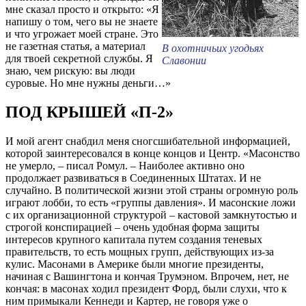
мне сказал просто и открыто: «Я
напишу о том, чего вы не знаете
и что угрожает моей стране. Это
не газетная статья, а материал
В охотничьих угодьях
для твоей секретной службы. Я
Славонии
знаю, чем рискую: вы люди
суровые. Но мне нужны деньги…»
ПОД КРЫШЕЙ «П-2»
И мой агент снабдил меня сногсшибательной информацией,
которой заинтересовался в конце концов и Центр. «Масонство
не умерло, – писал Ромул. – Наиболее активно оно
продолжает развиваться в Соединенных Штатах. И не
случайно. В политической жизни этой страны огромную роль
играют лобби, то есть «группы давления». И масонские ложи
с их организационной структурой – кастовой замкнутостью и
строгой конспирацией – очень удобная форма защиты
интересов крупного капитала путем создания теневых
правительств, то есть мощных групп, действующих из-за
кулис. Масонами в Америке были многие президенты,
начиная с Вашингтона и кончая Трумэном. Впрочем, нет, не
кончая: в масонах ходил президент Форд, были слухи, что к
ним примыкали Кеннеди и Картер, не говоря уже о