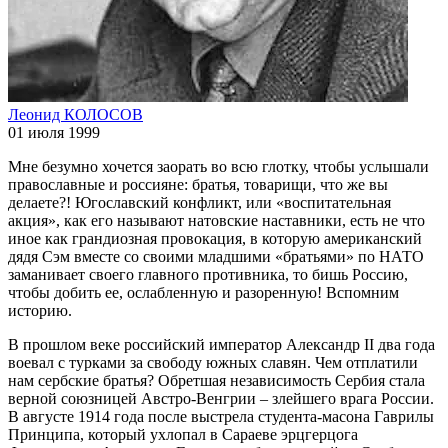
Леонид КОЛОСОВ
01 июля 1999
Мне безумно хочется заорать во всю глотку, чтобы услышали
православные и россияне: братья, товарищи, что же вы
делаете?! Югославский конфликт, или «воспитательная
акция», как его называют натовские наставники, есть не что
иное как грандиозная провокация, в которую американский
дядя Сэм вместе со своими младшими «братьями» по НАТО
заманивает своего главного противника, то бишь Россию,
чтобы добить ее, ослабленную и разоренную! Вспомним
историю.
В прошлом веке российский император Александр II два года
воевал с турками за свободу южных славян. Чем отплатили
нам сербские братья? Обретшая независимость Сербия стала
верной союзницей Австро-Венгрии – злейшего врага России.
В августе 1914 года после выстрела студента-масона Гаврилы
Принципа, который ухлопал в Сараеве эрцгерцога