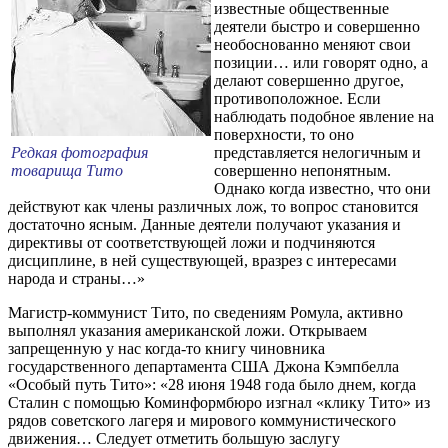
известные общественные
деятели быстро и совершенно
необоснованно меняют свои
позиции… или говорят одно, а
делают совершенно другое,
противоположное. Если
наблюдать подобное явление на
поверхности, то оно
Редкая фотография
представляется нелогичным и
товарища Тито
совершенно непонятным.
Однако когда известно, что они
действуют как члены различных лож, то вопрос становится
достаточно ясным. Данные деятели получают указания и
директивы от соответствующей ложи и подчиняются
дисциплине, в ней существующей, вразрез с интересами
народа и страны…»
Магистр-коммунист Тито, по сведениям Ромула, активно
выполнял указания американской ложи. Открываем
запрещенную у нас когда-то книгу чиновника
государственного департамента США Джона Кэмпбелла
«Особый путь Тито»: «28 июня 1948 года было днем, когда
Сталин с помощью Коминформбюро изгнал «клику Тито» из
рядов советского лагеря и мирового коммунистического
движения… Следует отметить большую заслугу