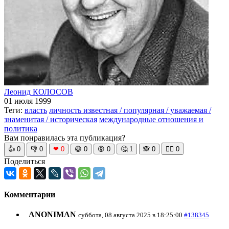
Леонид КОЛОСОВ
01 июля 1999
Теги:
власть
личность известная / популярная / уважаемая /
знаменитая / историческая
международные отношения и
политика
Вам понравилась эта публикация?
👍
0
👎
0
❤
0
😆
0
😡
0
🤔
1
🙈
0
🧘‍♀️
0
Поделиться
Комментарии
ANONIMAN
суббота, 08 августа 2025 в 18:25:00
#138345