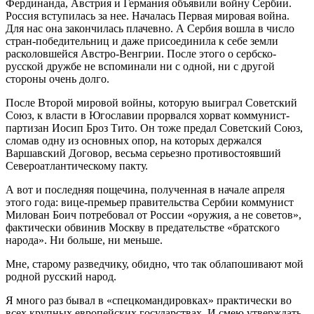
Фердинанда, Австрия и Германия объявили войну Сербии.
Россия вступилась за нее. Началась Первая мировая война.
Для нас она закончилась плачевно. А Сербия вошла в число
стран-победительниц и даже присоединила к себе земли
расколовшейся Австро-Венгрии. После этого о сербско-
русской дружбе не вспоминали ни с одной, ни с другой
стороны очень долго.
После Второй мировой войны, которую выиграл Советский
Союз, к власти в Югославии прорвался хорват коммунист-
партизан Иосип Броз Тито. Он тоже предал Советский Союз,
сломав одну из основных опор, на которых держался
Варшавский Договор, весьма серьезно противостоявший
Североатлантическому пакту.
А вот и последняя пощечина, полученная в начале апреля
этого года: вице-премьер правительства Сербии коммунист
Милован Боич потребовал от России «оружия, а не советов»,
фактически обвинив Москву в предательстве «братского
народа». Ни больше, ни меньше.
Мне, старому разведчику, обидно, что так облапошивают мой
родной русский народ.
Я много раз бывал в «спецкомандировках» практически во
всех крупных европейских государствах. И смею утверждать,