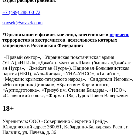
Отдел распространения:
+7 (499) 288-00-72
sovsek@sovsek.com
*Организации и физические лица, внесённные в
перечень
террористов и экстремистов, деятельность которых
запрещена в Российской Федерации:
«Правый сектор», «Украинская повстанческая армия»
(УПА),«ИГИЛ», «Джабхат Фатх аш-Шам» (бывшая «Джабхат
ан-Нусра», «Джебхат ан-Нусра»), Национал-Большевистская
партия (НБП), «Аль-Каида», «УНА-УНСО», «Талибан»,
«Меджлис крымско-татарского народа», «Свидетели Иеговы»,
«Мизантропик Дивижн», «Братство» Корчинского,
«Артподготовка», «Тризуб им. Степана Бандеры», «НСО»,
«Славянский союз», «Формат-18», Дуров Павел Валерьевич.
18+
Учредитель: ООО «Совершенно Секретно Трейд».
Юридический адрес: 360051, Кабардино-Балкарская Респ., г.
Нальчик, ул. Пачева, д. 36