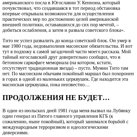
американского посла в Югославии У. Кеннона, который
почувствовал, что создавшаяся в тот период обстановка
впервые открывала возможности для осуществления
практических мер по достижению целей американской
внешней политики, остававшихся до сих пор мечтой, –
добиться ослабления, а затем и развала советского блока».
Тито не успел развалить до конца советский блок. Он умер в
мае 1980 года, недовыполнив масонские обязательства. И вот
тут я подхожу к самой загадочной части моего рассказа. Мой
тайный югославский друг доверительно сообщил, что в
бетонном саркофаге мемориала (на котором, кстати,
отсутствует традиционная звезда) – пусто. Мумии Тито там
нет. По масонским обычаям покойный маршал был похоронен
в горах в одной из маленьких церквушек. Где находится эта
масонская церквушка, пока неизвестно…
ПРОДОЛЖЕНИЯ НЕ БУДЕТ…
В один из июльских дней 1981 года меня вызвал на Лубянку
один генерал из Пятого главного управления КГБ (к
сожалению, ныне покойный), который занимался борьбой с
международным терроризмом и идеологическими
диверсиями.