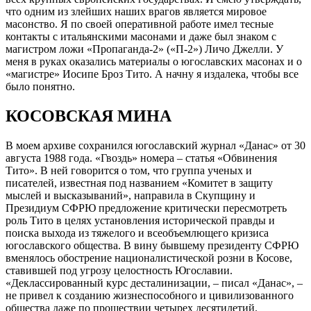
что одним из злейших наших врагов является мировое
масонство. Я по своей оперативной работе имел тесные
контакты с итальянскими масонами и даже был знаком с
магистром ложи «Пропаганда-2» («П-2») Личо Джелли. У
меня в руках оказались материалы о югославских масонах и о
«магистре» Иосипе Броз Тито. А начну я издалека, чтобы все
было понятно.
КОСОВСКАЯ МИНА
В моем архиве сохранился югославский журнал «Данас» от 30
августа 1988 года. «Гвоздь» номера – статья «Обвинения
Тито». В ней говорится о том, что группа ученых и
писателей, известная под названием «Комитет в защиту
мыслей и высказываний», направила в Скупщину и
Президиум СФРЮ предложение критически пересмотреть
роль Тито в целях установления исторической правды и
поиска выхода из тяжелого и всеобъемлющего кризиса
югославского общества. В вину бывшему президенту СФРЮ
вменялось обострение националистической розни в Косове,
ставившей под угрозу целостность Югославии.
«Деклассированный курс десталинизации, – писал «Данас», –
не привел к созданию жизнеспособного и цивилизованного
общества даже по прошествии четырех десятилетий.