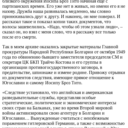
близкого окружения Иосипа Броз Тито начиная еще с
партизанских времен. Его уже нет в живых, но имени его я не
назову. Дружба наша развивалась медленно, мы словно
принюхивались друг к другу. И наконец, он мне поверил. И
рассказал такое и показал копии таких документов, что
волосы зашевелились. «Надо, чтобы об этом узнали люди», –
сказал он, но взял с меня слово, что я расскажу все только
после его смерти.
Так в моем архиве оказались закрытые материалы Главной
прокуратуры Народной Республики Болгарии от октября 1949
года по обвинению бывшего заместителя председателя СМ и
секретаря ЦК БКП Трайчо Костова и его группы в
организации противогосударственного заговора, в
предательстве, шпионаже и измене родине. Привожу отрывки
из документов следствия, имеющие прямое отношение к
Югославии и самому Иосипу Броз Тито.
«Следствие установило, что английская и американская
разведывательные службы, представляя особые
стратегические, политические и экономические интересы
своих стран на Балканах, уже во время Второй мировой
войны активизировали свою агентуру в Болгарии и
Югославии… Вынужденные считаться с неизбежным
поражением гитлеровской Германии, а также с возможностью