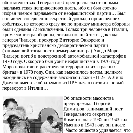
обстоятельствах. Генерала де Лоренцо спасла от тюрьмы
парламентская неприкосновенность, ибо он был срочно
избран членом парламента от неофашистской партии… Был
составлен совершенно секретный доклад о происшедших
событиях, из которого сразу же по приказу министра обороны
были сделаны 72 исключения. Только три человека в Италии,
кроме министра обороны, читали полный текст доклада:
генерал Чильери, прокурор Витторио Оккорсио и
председатель христианско-демократической партии
(занимавший тогда пост премьер-министра) Альдо Моро.
Чильери погиб в подстроенной автомобильной катастрофе в
1970 году. Оккорсио был убит неофашистами в 1976 году.
Моро похитили и расстреляли террористы из «красных
бригад» в 1978 году. Они, как выяснилось потом, целиком
находились на содержании масонской ложи «П-2». А Личо
Джелли вместе с «братьями» из ЦРУ начал готовить новый
переворот в Италии…
Об опасности масонства
предупреждал Георгий
Димитров, занимавший пост
Генерального секретаря
Коминтерна с 1935 по 1943 год.
Именно в 1943 году он писал:
«Часто общество удивляется, что