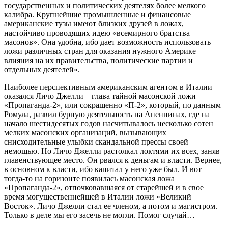
государственных и политических деятелях более мелкого
калибра. Крупнейшие промышленные и финансовые
американские тузы имеют близких друзей в ложах,
настойчиво проводящих идею «всемирного братства
масонов». Она удобна, ибо дает возможность использовать
ложи различных стран для оказания нужного Америке
влияния на их правительства, политические партии и
отдельных деятелей».
Наиболее перспективным американским агентом в Италии
оказался Личо Джелли – глава тайной масонской ложи
«Пропаганда-2», или сокращенно «П-2», который, по данным
Ромула, развил бурную деятельность на Апеннинах, где на
начало шестидесятых годов насчитывалось несколько сотен
мелких масонских организаций, вызывающих
снисходительные улыбки скандальной прессы своей
немощью. Но Личо Джелли растолкал локтями их всех, заняв
главенствующее место. Он рвался к деньгам и власти. Вернее,
в основном к власти, ибо капитал у него уже был. И вот
тогда-то на горизонте появилась масонская ложа
«Пропаганда-2», отпочковавшаяся от старейшей и в свое
время могущественнейшей в Италии ложи «Великий
Восток». Личо Джелли стал ее членом, а потом и магистром.
Только в деле мы его засечь не могли. Помог случай…