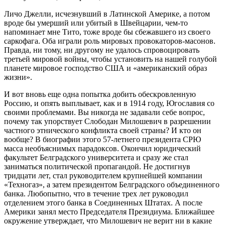
Личо Джелли, исчезнувший в Латинской Америке, а потом
вроде бы умерший или убитый в Швейцарии, чем-то
напоминает мне Тито, тоже вроде бы сбежавшего из своего
саркофага. Оба играли роль мировых провокаторов-масонов.
Правда, ни тому, ни другому не удалось спровоцировать
третьей мировой войны, чтобы установить на нашей голубой
планете мировое господство США и «американский образ
жизни».
И вот вновь еще одна попытка добить обескровленную
Россию, и опять выплывает, как и в 1914 году, Югославия со
своими проблемами. Вы никогда не задавали себе вопрос,
почему так упорствует Слободан Милошевич в разрешении
частного этнического конфликта своей страны? И кто он
вообще? В биографии этого 57-летнего президента СРЮ
масса необъяснимых парадоксов. Окончил юридический
факультет Белградского университета и сразу же стал
заниматься политической пропагандой. Не достигнув
тридцати лет, стал руководителем крупнейшей компании
«Техногаз», а затем президентом Белградского объединенного
банка. Любопытно, что в течение трех лет руководил
отделением этого банка в Соединенных Штатах. А после
Америки занял место Председателя Президиума. Ближайшее
окружение утверждает, что Милошевич не верит ни в какие