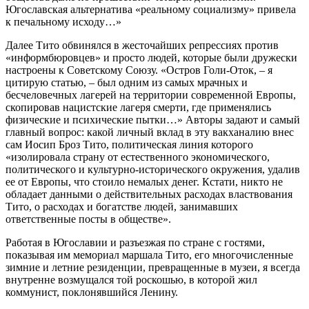
Югославская альтернатива «реальному социализму» привела
к печальному исходу…»
Далее Тито обвинялся в жесточайших репрессиях против
«информбюровцев» и просто людей, которые были дружески
настроены к Советскому Союзу. «Остров Голи-Оток, – я
цитирую статью, – был одним из самых мрачных и
бесчеловечных лагерей на территории современной Европы,
скопировав нацистские лагеря смерти, где применялись
физические и психические пытки…» Авторы задают и самый
главный вопрос: какой личный вклад в эту вакханалию внес
сам Иосип Броз Тито, политическая линия которого
«изолировала страну от естественного экономического,
политического и культурно-исторического окружения, удалив
ее от Европы, что стоило немалых денег. Кстати, никто не
обладает данными о действительных расходах властвования
Тито, о расходах и богатстве людей, занимавших
ответственные посты в обществе».
Работая в Югославии и разъезжая по стране с гостями,
показывая им мемориал маршала Тито, его многочисленные
зимние и летние резиденции, превращенные в музеи, я всегда
внутренне возмущался той роскошью, в которой жил
коммунист, поклонявшийся Ленину.