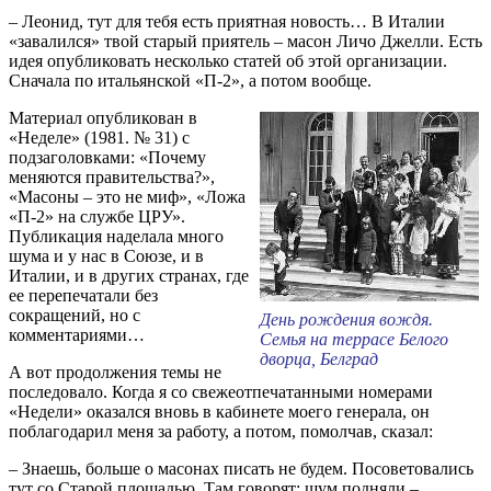
– Леонид, тут для тебя есть приятная новость… В Италии
«завалился» твой старый приятель – масон Личо Джелли. Есть
идея опубликовать несколько статей об этой организации.
Сначала по итальянской «П-2», а потом вообще.
Материал опубликован в
«Неделе» (1981. № 31) с
подзаголовками: «Почему
меняются правительства?»,
«Масоны – это не миф», «Ложа
«П-2» на службе ЦРУ».
Публикация наделала много
шума и у нас в Союзе, и в
Италии, и в других странах, где
ее перепечатали без
сокращений, но с
День рождения вождя.
комментариями…
Семья на террасе Белого
дворца, Белград
А вот продолжения темы не
последовало. Когда я со свежеотпечатанными номерами
«Недели» оказался вновь в кабинете моего генерала, он
поблагодарил меня за работу, а потом, помолчав, сказал:
– Знаешь, больше о масонах писать не будем. Посоветовались
тут со Старой площадью. Там говорят: шум подняли –