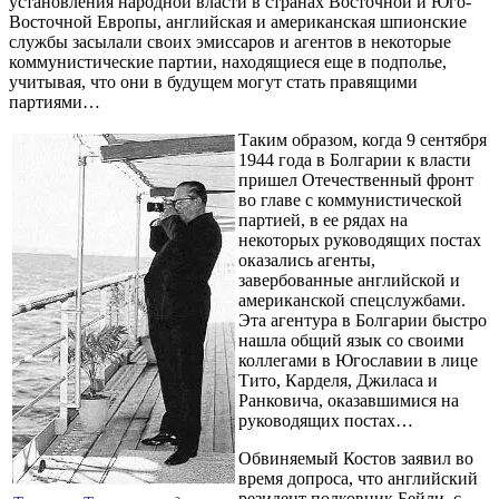
установления народной власти в странах Восточной и Юго-
Восточной Европы, английская и американская шпионские
службы засылали своих эмиссаров и агентов в некоторые
коммунистические партии, находящиеся еще в подполье,
учитывая, что они в будущем могут стать правящими
партиями…
Таким образом, когда 9 сентября
1944 года в Болгарии к власти
пришел Отечественный фронт
во главе с коммунистической
партией, в ее рядах на
некоторых руководящих постах
оказались агенты,
завербованные английской и
американской спецслужбами.
Эта агентура в Болгарии быстро
нашла общий язык со своими
коллегами в Югославии в лице
Тито, Карделя, Джиласа и
Ранковича, оказавшимися на
руководящих постах…
Обвиняемый Костов заявил во
время допроса, что английский
резидент полковник Бейли, с