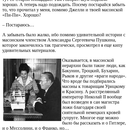
хорошо. А теперь надо подождать. Посему постарайся забыть
то, что прочитал у меня, помимо Джелли и твоей масонской
«Пи-Пи». Хорошо?
– Постараюсь…
А забывать было жалко, ибо помимо удивительной истории с
масонским членством Александра Сергеевича Пушкина,
которое закончилось так трагически, просмотрел я еще кипу
удивительных материалов.
Оказывается, в масонской
иерархии были такие люди, как
Бакунин, Троцкий, Бухарин,
Рыков и другие «враги народа».
Что вроде бы подбирались
масоны к товарищам Урицкому
и Красину. А расстрелянный
император Николай II вообще
был возведен в сан магистра
ложи благодаря своей
сиятельной немецких кровей
супруге. Многое еще можно
было бы рассказать и о Гитлере,
и о Муссолини, и о Франко, но…