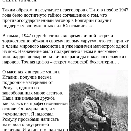
Таким образом, в результате переговоров с Тито в ноябре 1947
года было достигнуто тайное соглашение о том, что
противогосударственный заговор в Болгарии получит
поддержку вооруженных сил Югославии…»
В томже, 1947 году Черчилль во время личной встречи
торжественно объявил своему новому «другу», что тот принят
в члены мирового масонства и уже назначен магистром одной
из лож. Назначение было подкреплено чеком в несколько
миллиардов долларов на личные расходы вождя югославских
народов. Точная цифра – секрет масонской бухгалтерии…
О масонах я впервые узнал в
Италии, получив весьма
подробные материалы от
Ромула, одного из
завербованных мною агентов.
Наша изначальная дружба
завязалась на профессиональной
основе. Он журналист, и я
«журналист». Я надоедал
Ромулу просьбами написать
материал о внутренней
политике Италии, и однажды он