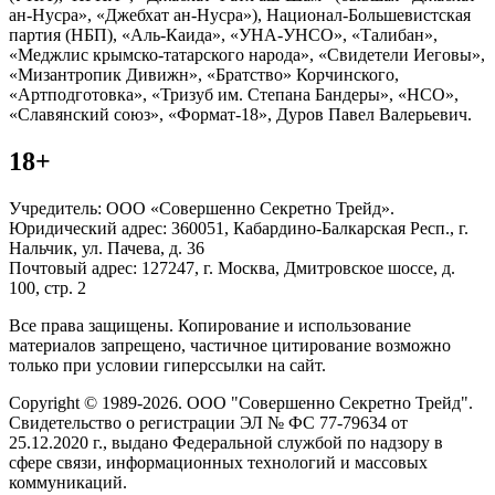
ан-Нусра», «Джебхат ан-Нусра»), Национал-Большевистская
партия (НБП), «Аль-Каида», «УНА-УНСО», «Талибан»,
«Меджлис крымско-татарского народа», «Свидетели Иеговы»,
«Мизантропик Дивижн», «Братство» Корчинского,
«Артподготовка», «Тризуб им. Степана Бандеры», «НСО»,
«Славянский союз», «Формат-18», Дуров Павел Валерьевич.
18+
Учредитель: ООО «Совершенно Секретно Трейд».
Юридический адрес: 360051, Кабардино-Балкарская Респ., г.
Нальчик, ул. Пачева, д. 36
Почтовый адрес: 127247, г. Москва, Дмитровское шоссе, д.
100, стр. 2
Все права защищены. Копирование и использование
материалов запрещено, частичное цитирование возможно
только при условии гиперссылки на сайт.
Copyright © 1989-2026. ООО "Совершенно Секретно Трейд".
Свидетельство о регистрации ЭЛ № ФС 77-79634 от
25.12.2020 г., выдано Федеральной службой по надзору в
сфере связи, информационных технологий и массовых
коммуникаций.