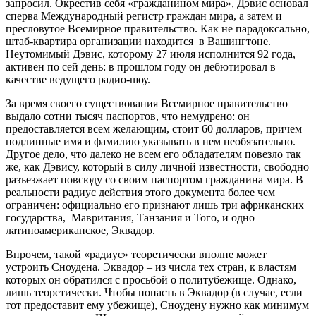
запросил. Окрестив себя «гражданином мира», Дэвис основал
сперва Международный регистр граждан мира, а затем и
пресловутое Всемирное правительство. Как не парадоксально,
штаб-квартира организации находится в Вашингтоне.
Неутомимый Дэвис, которому 27 июля исполнится 92 года,
активен по сей день: в прошлом году он дебютировал в
качестве ведущего радио-шоу.
За время своего существования Всемирное правительство
выдало сотни тысяч паспортов, что немудрено: он
предоставляется всем желающим, стоит 60 долларов, причем
подлинные имя и фамилию указывать в нем необязательно.
Другое дело, что далеко не всем его обладателям повезло так
же, как Дэвису, который в силу личной известности, свободно
разъезжает повсюду со своим паспортом гражданина мира. В
реальности радиус действия этого документа более чем
ограничен: официально его признают лишь три африканских
государства, Мавритания, Танзания и Того, и одно
латиноамериканское, Эквадор.
Впрочем, такой «радиус» теоретически вполне может
устроить Сноудена. Эквадор – из числа тех стран, к властям
которых он обратился с просьбой о политубежище. Однако,
лишь теоретически. Чтобы попасть в Эквадор (в случае, если
тот предоставит ему убежище), Сноудену нужно как минимум