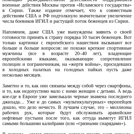
военные действия Москвы против «Исламского государства»
в Сирии. Также издание отмечает, что к совместным
действиям США и РФ подтолкнуло значительное увеличение
числа боевиков ИГИЛ и растущий поток беженцев из Сирии.
Напомним, даже США уже вынуждены заявить о своей
готовности принять в страну порядка 10 тысяч беженцев. Вот
только картинки с европейского нашествия вызывают все
больше и больше вопросов: не похожи крепкие спортивные
мужчины (все в возрасте 20–40 лет), владеющие
европейскими языками, оказывающие сопротивление
полиции и пограничникам, на «жертв войны», просидевших
в холодных палатках на голодных пайках пусть даже
несколько месяцев.
Заметно и то, как они связаны между собой через смартфоны,
и то, как недопустимо мало с ними женщин с детьми. А ведь
кое-где в Европе уже замелькали черные знамена последнего
джихада… Уже и до самых «мультикультурных» европейцев
дошло, что дело нечисто. В лучшем случае, это – миллионы
рабочих рук, которые будут обслуживать аравийские
нефтяные пустыни после того, как оттуда выметут ИГИЛ
самыми большими калибрами (или «грязными снарядами»).