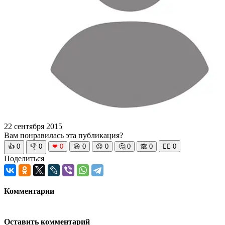
22 сентября 2015
Вам понравилась эта публикация?
👍
0
👎
0
❤
0
😆
0
😡
0
🤔
0
🙈
0
🧘‍♀️
0
Поделиться
Комментарии
Оставить комментарий