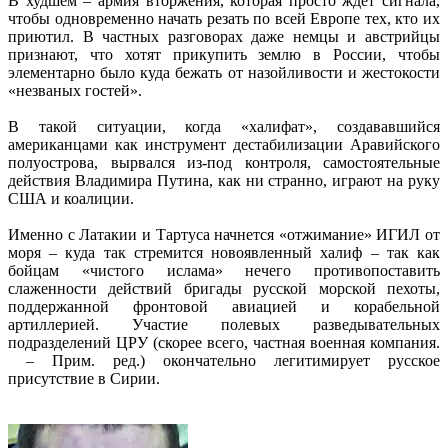
В худшем – армия вторжения, которая просто ждет сигнала,
чтобы одновременно начать резать по всей Европе тех, кто их
приютил. В частных разговорах даже немцы и австрийцы
признают, что хотят прикупить землю в России, чтобы
элементарно было куда бежать от назойливости и жестокости
«незваных гостей».
В такой ситуации, когда «халифат», создававшийся
американцами как инструмент дестабилизации Аравийского
полуострова, вырвался из-под контроля, самостоятельные
действия Владимира Путина, как ни странно, играют на руку
США и коалиции.
Именно с Латакии и Тартуса начнется «отжимание» ИГИЛ от
моря – куда так стремится новоявленный халиф – так как
бойцам «чистого ислама» нечего противопоставить
слаженности действий бригады русской морской пехоты,
поддержанной фронтовой авиацией и корабельной
артиллерией. Участие полевых разведывательных
подразделений ЦРУ (скорее всего, частная военная компания.
– Прим. ред.) окончательно легитимирует русское
присутствие в Сирии.