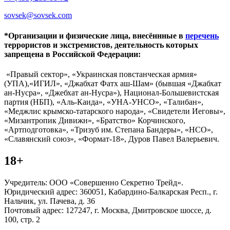
sovsek@sovsek.com
*Организации и физические лица, внесённные в
перечень
террористов и экстремистов, деятельность которых
запрещена в Российской Федерации:
«Правый сектор», «Украинская повстанческая армия»
(УПА),«ИГИЛ», «Джабхат Фатх аш-Шам» (бывшая «Джабхат
ан-Нусра», «Джебхат ан-Нусра»), Национал-Большевистская
партия (НБП), «Аль-Каида», «УНА-УНСО», «Талибан»,
«Меджлис крымско-татарского народа», «Свидетели Иеговы»,
«Мизантропик Дивижн», «Братство» Корчинского,
«Артподготовка», «Тризуб им. Степана Бандеры», «НСО»,
«Славянский союз», «Формат-18», Дуров Павел Валерьевич.
18+
Учредитель: ООО «Совершенно Секретно Трейд».
Юридический адрес: 360051, Кабардино-Балкарская Респ., г.
Нальчик, ул. Пачева, д. 36
Почтовый адрес: 127247, г. Москва, Дмитровское шоссе, д.
100, стр. 2