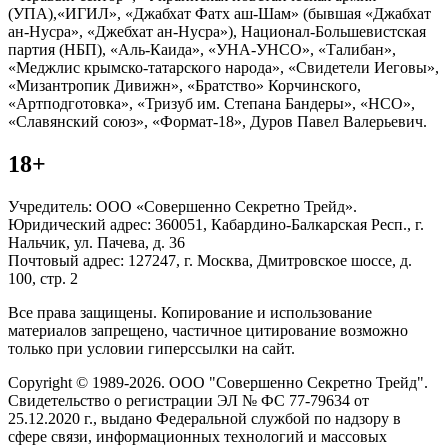
(УПА),«ИГИЛ», «Джабхат Фатх аш-Шам» (бывшая «Джабхат
ан-Нусра», «Джебхат ан-Нусра»), Национал-Большевистская
партия (НБП), «Аль-Каида», «УНА-УНСО», «Талибан»,
«Меджлис крымско-татарского народа», «Свидетели Иеговы»,
«Мизантропик Дивижн», «Братство» Корчинского,
«Артподготовка», «Тризуб им. Степана Бандеры», «НСО»,
«Славянский союз», «Формат-18», Дуров Павел Валерьевич.
18+
Учредитель: ООО «Совершенно Секретно Трейд».
Юридический адрес: 360051, Кабардино-Балкарская Респ., г.
Нальчик, ул. Пачева, д. 36
Почтовый адрес: 127247, г. Москва, Дмитровское шоссе, д.
100, стр. 2
Все права защищены. Копирование и использование
материалов запрещено, частичное цитирование возможно
только при условии гиперссылки на сайт.
Copyright © 1989-2026. ООО "Совершенно Секретно Трейд".
Свидетельство о регистрации ЭЛ № ФС 77-79634 от
25.12.2020 г., выдано Федеральной службой по надзору в
сфере связи, информационных технологий и массовых