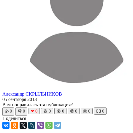
Александр СКРЫЛЬНИКОВ
05 сентября 2013
Вам понравилась эта публикация?
👍
0
👎
0
❤
0
😆
0
😡
0
🤔
0
🙈
0
🧘‍♀️
0
Поделиться