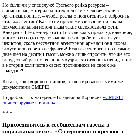
Но были ли у спецслужб Третьего рейха ресурсы –
финансовые, материально-технические, человеческие и
организационные, – чтобы реально подготовить и забросить
столько агентов? Как-то не прослеживаются ни по каким
документальным источникам такие сверхвозможности.
Канарис с Шелленбергом (и Гиммлером в придачу), наверное,
много раз гордо переворачивались в гробу, слыша из уст
чекистов, сколь бессчетной агентурной армадой они якобы
замусорили советские фронты! Если же счет агентов в самом
деле шел на десятки тысяч, можно лишь спросить: что же это
за чудесный режим, если он умудрился сотворить невиданное
в истории количество своих противников из своих же
граждан?!
Кстати, как творили шпионов, зафиксировано самими же
документами СМЕРШ.
Подробно — в материале Владимира Воронова
«СМЕРШ,
личное оружие Сталина»
* * *
Присоединятесь к сообществам газеты в
социальных сетях: «Совершенно секретно» в