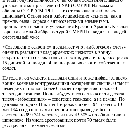
В этом году исполнилось 70 лет со дня основания Главного
управления контрразведки (ГУКР) СМЕРШ Наркомата
обороны СССР (СМЕРШ — это от сокращения «Смерть
шпионам»). Основным в работе армейских чекистов, как и
прежде, была «борьба с антисоветскими элементами,
проникшими в части и учреждения Красной Армии». Красная
корочка с жуткой аббревиатурой СМЕРШ наводила на людей
смертельный ужас.
«Совершенно секретно» предлагает «по гамбургскому счету»
оценить реальный вклад армейских чекистов в войну:
сократили они её сроки или, напротив, увеличили, расстреляв
15 дивизий и посадив 4 полнокровных фронта собственных
солдат.
Из года в год чекисты называли одни и те же цифры: за время
войны военные контрразведчики обезвредили свыше 30 тысяч
немецких шпионов, более 6 тысяч террористов и около 4
тысяч диверсантов. Но не забудем и того, что все эти десятки
тысяч «заброшенных» – советские граждане, а не немцы. По
данным историка Никиты Петрова, с июня 1941 года по 10
мая 1946 года органами военной контрразведки было
арестовано 699 741 человек, из них 43 505 – по обвинению в
шпионаже. Из числа арестованных почти 70 тысяч были
расстреляны – каждый десятый.