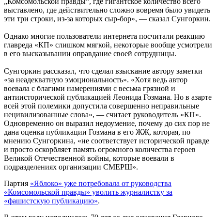
„Комсомольской правды“, где гигантское количество всего
выставлено, где действительно сложно вовремя было увидеть
эти три строки, из-за которых сыр-бор», — сказал Сунгоркин.
Однако многие пользователи интернета посчитали реакцию
главреда «КП» слишком мягкой, некоторые вообще усмотрели
в его высказывании оправдание своей сотрудницы.
Сунгоркин рассказал, что сделал взыскание автору заметки
«за неадекватную эмоциональность». «Хотя ведь автор
воевала с благими намерениями с весьма грязной и
антиисторической публикацией Леонида Гозмана. Но в азарте
всей этой полемики допустила совершенно неправильные
нецивилизованные слова», — считает руководитель «КП».
Одновременно он выразил недоумение, почему до сих пор не
дана оценка публикации Гозмана в его ЖЖ, которая, по
мнению Сунгоркина, «не соответствует исторической правде
и просто оскорбляет память огромного количества героев
Великой Отечественной войны, которые воевали в
подразделениях организации СМЕРШ».
Партия
«Яблоко» уже потребовала от руководства
«Комсомольской правды» уволить журналистку за
«фашистскую публикацию»
.