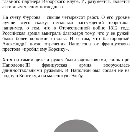
главного партнера Изборского клуба. И, разумеется, является
активным членом последнего.
На счету Фурсова – свыше четырехсот работ. О его уровне
лучше всего скажут несколько рассуждений теоретика:
например, о том, что в Отечественной войне 1812 года
Российская армия выиграла благодаря тому, что у ее ружей
были более короткие стволы. И о том, что благородный
Александр I после отречения Наполеона от французского
престола «пробил ему Корсику».
Хотя на самом деле и ружья были одинаковыми, лишь при
Наполеоне III французская армия вооружилась
длинноствольными ружьями. И Наполеон был сослан не на
родную Корсику, а на маленькую Эльбу.