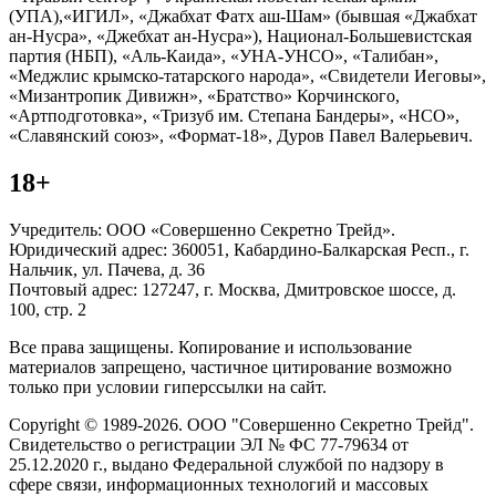
(УПА),«ИГИЛ», «Джабхат Фатх аш-Шам» (бывшая «Джабхат
ан-Нусра», «Джебхат ан-Нусра»), Национал-Большевистская
партия (НБП), «Аль-Каида», «УНА-УНСО», «Талибан»,
«Меджлис крымско-татарского народа», «Свидетели Иеговы»,
«Мизантропик Дивижн», «Братство» Корчинского,
«Артподготовка», «Тризуб им. Степана Бандеры», «НСО»,
«Славянский союз», «Формат-18», Дуров Павел Валерьевич.
18+
Учредитель: ООО «Совершенно Секретно Трейд».
Юридический адрес: 360051, Кабардино-Балкарская Респ., г.
Нальчик, ул. Пачева, д. 36
Почтовый адрес: 127247, г. Москва, Дмитровское шоссе, д.
100, стр. 2
Все права защищены. Копирование и использование
материалов запрещено, частичное цитирование возможно
только при условии гиперссылки на сайт.
Copyright © 1989-2026. ООО "Совершенно Секретно Трейд".
Свидетельство о регистрации ЭЛ № ФС 77-79634 от
25.12.2020 г., выдано Федеральной службой по надзору в
сфере связи, информационных технологий и массовых