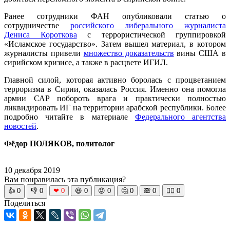
Ранее сотрудники ФАН опубликовали статью о
сотрудничестве
российского либерального журналиста
Дениса Короткова
с террористической группировкой
«Исламское государство». Затем вышел материал, в котором
журналисты привели
множество доказательств
вины США в
сирийском кризисе, а также в расцвете ИГИЛ.
Главной силой, которая активно боролась с процветанием
терроризма в Сирии, оказалась Россия. Именно она помогла
армии САР побороть врага и практически полностью
ликвидировать ИГ на территории арабской республики. Более
подробно читайте в материале
Федерального агентства
новостей
.
Фёдор ПОЛЯКОВ, политолог
10 декабря 2019
Вам понравилась эта публикация?
👍
0
👎
0
❤
0
😆
0
😡
0
🤔
0
🙈
0
🧘‍♀️
0
Поделиться