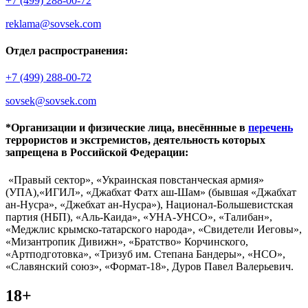
+7 (499) 288-00-72
reklama@sovsek.com
Отдел распространения:
+7 (499) 288-00-72
sovsek@sovsek.com
*Организации и физические лица, внесённные в
перечень
террористов и экстремистов, деятельность которых
запрещена в Российской Федерации:
«Правый сектор», «Украинская повстанческая армия»
(УПА),«ИГИЛ», «Джабхат Фатх аш-Шам» (бывшая «Джабхат
ан-Нусра», «Джебхат ан-Нусра»), Национал-Большевистская
партия (НБП), «Аль-Каида», «УНА-УНСО», «Талибан»,
«Меджлис крымско-татарского народа», «Свидетели Иеговы»,
«Мизантропик Дивижн», «Братство» Корчинского,
«Артподготовка», «Тризуб им. Степана Бандеры», «НСО»,
«Славянский союз», «Формат-18», Дуров Павел Валерьевич.
18+