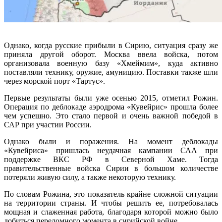
Однако, когда русские прибыли в Сирию, ситуация сразу же
приняла другой оборот. Москва ввела войска, потом
организовала военную базу «Хмеймим», куда активно
поставляли технику, оружие, амуницию. Поставки также шли
через морской порт «Тартус».
Первые результаты были уже осенью 2015, отметил Рожин.
Операция по деблокаде аэродрома «Кувейрис» прошла более
чем успешно. Это стало первой и очень важной победой в
САР при участии России.
Однако были и поражения. На момент деблокады
«Кувейриса» пришлась неудачная кампании САА при
поддержке ВКС РФ в Северной Хаме. Тогда
правительственные войска Сирии в большом количестве
потеряли живую силу, а также некоторую технику.
По словам Рожина, это показатель крайне сложной ситуации
на территории страны. И чтобы решить ее, потребовалась
мощная и слаженная работа, благодаря которой можно было
добиться переломного момента в сирийской войне.