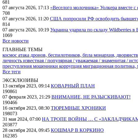
681
07 августа 2026, 17:13
«Веселого молочника» Уолкера вместе с 
708
07 августа 2026, 11:20
США попросили РФ освободить бывшего 
814
07 августа 2026, 10:19
Украина ударила по складу Wildberries в
1069
Все новости
ГЛАВНЫЕ ТЕМЫ
космос
атака дронов, беспилотников, бпла
монархия, дворянств
личность известная / популярная / уважаемая / знаменитая / ис
преступления
мошенники
коррупция
миграционная политика,
Все теги
ЭКСКЛЮЗИВЫ
13 октября 2023, 09:14
КОВАРНЫЙ ПЛАН
190861
07 февраля 2023, 21:29
ВНИМАНИЕ, НЕ РАЗЫСКИВАЮТ!
190466
16 октября 2023, 08:30
ТЮРЕМНЫЕ ХРОНИКИ
198073
31 мая 2024, 07:00
НА ТРОПЕ ВОЙНЫ … С «ЗАКЛАДЧИКА
203877
28 октября 2024, 09:45
КОШМАР В КОРКИНО
162385