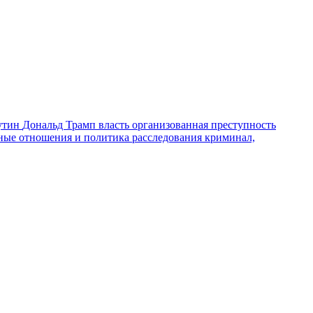
утин
Дональд Трамп
власть
организованная преступность
ные отношения и политика
расследования
криминал,