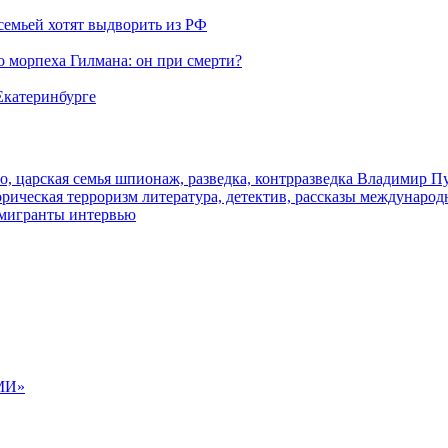
семьей хотят выдворить из РФ
морпеха Гилмана: он при смерти?
 Екатеринбурге
о, царская семья
шпионаж, разведка, контрразведка
Владимир П
торическая
терроризм
литература, детектив, рассказы
международ
 мигранты
интервью
МИ»