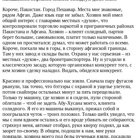
Короче, Пакистан. Город Пешавар. Места мне знакомые,
рядом Афган. Даже язык еще не забыл. Хозяин мой имел
общий интерес с главарями местных «духов», что
контролировали торговлю наркотой в приграничных районах
Пакистана и Афгана. Хозяин – клиент солидный, партии
берет большие, самовывозом, платит только наличными. В
одном он просчитался: думал, что может работать со всеми.
Короче, поехали мы в горы, в сторону афганской границы.
Там у них завод и склады были. Охрана у нас серьезная – из
местных «духов», два бронетранспортера. Ну и угодили в
классическую засаду, которую организовал конкурент того, с
кем хозяин сделку наладил. Видать, обиделся конкурент.
Красиво и профессионально нас взяли. Сначала пару фугасов
рванули, так точно, что бэтээры с охраной в ущелье улетели,
потом снайперы остальных минут за пять перещелкали.
Только ту машину, где хозяин и я сидели, пули стороной
облетали – чтоб не задеть Абу-Хусана моего, клиента
солидного. Я его из машины выкинул, прижал собой и
поогрызался чуток – троих положил. Только шейх увидел, что
мы с ним вдвоем остались и его вроде убивать не собираются,
стряхнул меня, автомат отобрал, руки кверху поднял, да как
заорет по-своему. В общем, подошли к нам, мне руки
повязали, хозяина моего под белы рученьки взяли, посадили