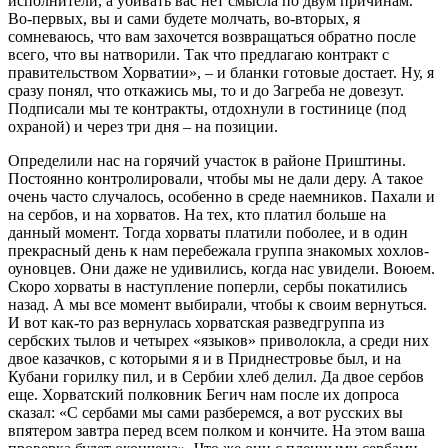
исполнители, а убивать вас нет смысла по двум причинам.
Во-первых, вы и сами будете молчать, во-вторых, я
сомневаюсь, что вам захочется возвращаться обратно после
всего, что вы натворили. Так что предлагаю контракт с
правительством Хорватии», – и бланки готовые достает. Ну, я
сразу понял, что откажись мы, то и до Загреба не довезут.
Подписали мы те контракты, отдохнули в гостинице (под
охраной) и через три дня – на позиции.
Определили нас на горячий участок в районе Приштины.
Постоянно контролировали, чтобы мы не дали деру. А такое
очень часто случалось, особенно в среде наемников. Пахали и
на сербов, и на хорватов. На тех, кто платил больше на
данный момент. Тогда хорваты платили поболее, и в один
прекрасный день к нам перебежала группа знакомых хохлов-
оуновцев. Они даже не удивились, когда нас увидели. Воюем.
Скоро хорваты в наступление поперли, сербы покатились
назад. А мы все момент выбирали, чтобы к своим вернуться.
И вот как-то раз вернулась хорватская разведгруппа из
сербских тылов и четырех «языков» приволокла, а среди них
двое казачков, с которыми я и в Приднестровье был, и на
Кубани горилку пил, и в Сербии хлеб делил. Да двое сербов
еще. Хорватский полковник Бегич нам после их допроса
сказал: «С сербами мы сами разберемся, а вот русских вы
впятером завтра перед всем полком и кончите. На этом ваша