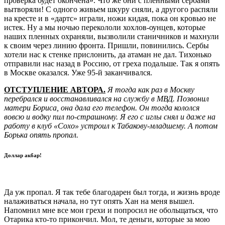
проверка будет окончена». Что же они с пленными сербами
вытворяли! С одного живьем шкуру сняли, а другого распяли
на кресте и в «дартс» играли, ножи кидая, пока он кровью не
истек. Ну а мы ночью перекололи хохлов-оунцев, которые
наших пленных охраняли, вызволили станичников и махнули
к своим через линию фронта. Пришли, повинились. Сербы
хотели нас к стенке прислонить, да атаман не дал. Тихонько
отправили нас назад в Россию, от греха подальше. Так я опять
в Москве оказался. Уже 95-й заканчивался.
ОТСТУПЛЕНИЕ АВТОРА.
Я тогда как раз в Москву
перебрался и восстанавливался на службу в МВД. Позвонил
матери Бориса, она дала его телефон. Он тогда кололся
вовсю и водку пил по-страшному. Я его с иглы снял и даже на
работу в клуб «Сохо» устроил к Табакову-младшему. А потом
Борька опять пропал.
Доллар акбар!
Да уж пропал. Я так тебе благодарен был тогда, и жизнь вроде
налаживаться начала, но тут опять Хан на меня вышел.
Напомнил мне все мои грехи и попросил не обольщаться, что
Отарика кто-то прикончил. Мол, те деньги, которые за мою