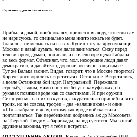
Страсти-мордасти около власти
Прибыл я домой, пообнюхался, пришел к выводу, что если сам
не нарисуюсь, то специально меня никто искать не будет.
Главное – не мелькать на глазах. Купил хату на другом конце
Москвы и давай думать, чем далее заниматься. Сижу перед
телевизором, думаю, попиваю, а в телевизоре щеки Гайдара
во весь формат. Объясняет, что, мол, нехорошие люди давят
демократию, и давайте-ка, дорогие россияне, защитим ее.
Тут же Валька звонит. Видал, говорит, что в Москве творится?
Короче, договорились встретиться в Останкине. Встретились,
а возле Останкина бой идет. Натуральный. Переждали
стрельбу, глядим, мимо нас трое бегут в камуфляжах, на
рукавах повязки вроде как со свастиками. И при оружии.
Сиганули мы на них из кустов, аккуратненько пришибли всех
троих, но не совсем, трофеи – два «калашникова» и один
«ТТ» – забрали и деру, потому как вроде войска стали
подтягиваться. Так перебежками добрались аж до Моссовета
на Тверской. Глядим – баррикады, народ суетится. Мы в штаб
дружины заходим, тут я тебя и встретил.
ОТСТУПЛЕНИЕ АВТОРА.
В ночь со 2 на 3 октября 1993