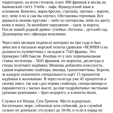
территорию, на всем готовом, плюс 800 франков в месяц на
банковский счет). Учеба – лафа. Французский язык в
основном. Конечно, марш-броски, стрельба, тактика – короче,
все, чему я их и сам бы поучил. Обстановка терпимая. Все
держатся своими кругами – либо по интересам, либо по цвету
кожи и языку. За малейшее нарушение – сразу за ворота.
После нашей родной армии «учебка» Легиона – детский сад.
Дедовщины нет, офицеры вежливые.
Через пять месяцев подписал контракт на три года и был
зачислен в батальон морской пехоты (дивизия «МЭРИН») на
должность пулеметчика с окладом в 7543 франка. Это
примерно 1400 баксов. Вообще-то у них первоначальная
ставка легионера – 5645 франков, но морпехи, десантура и
спецы получают надбавку. Можешь добавлять классность,
сдавая нормативы снайпера, минера, гранатометчика. Короче,
за каждую освоенную специальность идет 15 процентов
надбавки к жалованью. Я через полгода уже 45 процентов к
своему имел, так как сдал нормы снайпера, сапера-минера и
парашютиста с малых высот, да еще подрабатывал частными
уроками рукопашки – брал недорого, и клиенты были.
Служил я в Ницце, Сен-Тропезе. Места курортные,
богатеньких море, соблазнов хоть отбавляй, да и службой
сильно не допекали: отслужил до 18-00, и если в наряд не