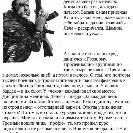
денег давали раз в неделю.
Когда сто баксов, а когда и
пятьсот. Басаев к нам приезжал.
Кстати, узнал меня, даже хотел к
себе забрать, да наш главный –
Леча – раскричался. Шамиль
посмеялся и уехал.
А в конце июля наш отряд
двинулся к Грозному.
Просачивались группами по
три-четыре человека. Прятались
в домах несколько дней, а потом началось. О том, что полторы
тысячи боевиков устроили пятнадцати тысячам федералов в
августе 96-го в Грозном, ты, наверное, слышал. У наших
бардак – и их бьют. У «чехов» каждый знал свое место.
Дисциплина железная. Деньги – щедро. За каждый день –
наличными. За каждый труп – премия. Если единицу техники
из строя вывел – оттопыривай карман. Откуда у них денег
столько? Потом ясно стало: курьеры возили, вроде тех, что я
охранял. Мне так и сказали – прямым текстом. Кроме того, в
Грозный вошли лишь «профи», те, кто прошел курс
подготовки и не раз бывал в деле. Новичков не брали. Там и