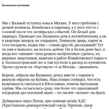
Балканская кампания
Мы с Валькой остались пока в Москве. У него проблема с
дочкой возникла. Влюбилась в паренька, а у него что-то с
головой после тех октябрьских событий. Он Белый дом
защищал. Приводит нас Валькина дочь к возлюбленному, а он
в квартире заперся, не открывает. Ломанули дверь, парня за
стол посадили, водки ему – стакан-другой, рассказывай! Тут
он нам и вывалил, аж волосы дыбом. Он в Белом доме был, и
когда все «шишки» типа руцких-хасбулатовых сдались, их,
рядовых защитников, вывезли в район Измайловского парка и
в Лосиноостровский лес и там пустили в расход из пулеметов.
Трупы грузили на «бортовухи» и за Москву – закапывать.
Короче, забрали мы Валькину дочку вместе с парнем и
рванули обратно на Кубань. Наш атаман сообщил, что есть
возможность смотаться в Югославию, помочь братушкам
сербам. Мы согласились сразу, тем более что приехавший
посредник дал неплохой аванс – по тысяче «зелени» на брата.
Добирались через Питер, при помощи штаба ХДС
(Христианско-демократический союз). Приехав, сразу