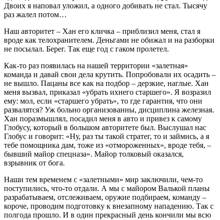
Двоих я наповал уложил, а одного добивать не стал. Тысячу
раз жалел потом…
Наш авторитет – Хан его кличка – приблизил меня, стал я
вроде как телохранителем. Деньгами не обижал и на разборки
не посылал. Берег. Так еще год с гаком пролетел.
Как-то раз появилась на нашей территории «залетная»
команда и давай свои дела крутить. Попробовали их осадить –
не вышло. Пацаны все как на подбор – дерзкие, наглые. Хан
меня вызвал, приказал «убрать ихнего старшего». Я возразил
ему: мол, если «старшего убрать», то где гарантия, что они
развалятся? Уж больно организованны, дисциплина железная.
Хан поразмышлял, посадил меня в авто и привез к самому
Глобусу, который в большом авторитете был. Выслушал нас
Глобус и говорит: «Ну, раз ты такой стратег, то и займись, а я
тебе помощника дам, тоже из «отмороженных», вроде тебя, –
бывший майор спецназа». Майор толковый оказался,
взрывник от бога.
Наши тем временем с «залетными» мир заключили, чем-то
поступились, что-то отдали. А мы с майором Валькой планы
разрабатываем, отслеживаем, оружие подбираем, команду –
короче, проводим подготовку к внезапному нападению. Так с
полгода прошло. И в один прекрасный день кончили мы всю