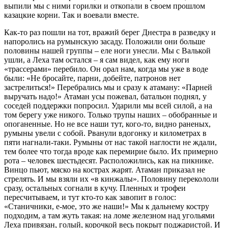
выпили мы с ними горилки и откопали в своем прошлом
казацкие корни. Так и воевали вместе.
Как-то раз пошли на тот, вражий берег Днестра в разведку и
напоролись на румынскую засаду. Положили они больше
половины нашей группы – еле ноги унесли. Мы с Валькой
ушли, а Леха там остался – я сам видел, как ему ноги
«трассерами» перебило. Он орал нам, когда мы уже в воде
были: «Не бросайте, парни, добейте, патронов нет
застрелиться!» Перебрались мы и сразу к атаману: «Парней
выручать надо!» Атаман усы пожевал, батальон поднял, у
соседей поддержки попросил. Ударили мы всей силой, а на
том берегу уже никого. Только трупы наших – обобранные и
опоганенные. Но не все наши тут, кого-то, видно раненых,
румыны увели с собой. Рванули вдогонку и километрах в
пяти нагнали-таки. Румыны от нас такой наглости не ждали,
тем более что тогда вроде как перемирие было. Их примерно
рота – человек шестьдесят. Расположились, как на пикнике.
Винцо пьют, мяско на кострах жарят. Атаман приказал не
стрелять. И мы взяли их «в кинжалы». Половину перекололи
сразу, остальных согнали в кучу. Пленных и трофеи
пересчитываем, и тут кто-то как завопит в голос:
«Станичники, е-мое, это же наши!» Мы к дальнему костру
подходим, а там жуть такая: на ломе железном над угольями
Леха привязан, голый, корочкой весь покрыт поджаристой. И