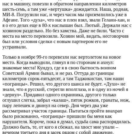
нас в машину, повезли в обратном направлении километров
шесть-семь, а там уже «вертушка» дожидается. Наша, родная,
МИ-8. Погрузили нас, и через часок мы приземлились уже в
Афгане. Того «духа», что нас в плен взял, звали Гелани-хан, и
я о его делах еще в 80-х наслышан был. Лютый. Держали нас с
хозяином раздельно. Но без хамства. Даже не били. Часто с
места на место перевозили. Хозяин мой, видать, несговорчив
был или условия сделки с новым партнером его не
устраивали.
Только в ноябре 99-го перевезли нас вертолетом на новое
место. Когда выводили, глянул я по сторонам и ахнул:
знакомые места! Кундуз, где я в свою бытность воином
Советской Армии бывал, и не раз. Оттуда до границы
километров сорок-пятьдесят, а там Таджикистан, там наши
«погранцы». Решил, что другого шанса не будет. «Духи» не
знали, что я русский, стерегли вполглаза, и в одну из ночей я
«дернул». Придавил одного охранника, другого только
оглушил слегка, забрал «калаш», пяток рожков, гранаты, нож,
пару лепешек и двинул на север. Дня через два уже
рассматривал участок границы. Пытаться пройти внахрап
было рискованно, «погранцы» пришили бы меня как
нарушителя. Короче, пока я думал, судьба сама распорядилась.
Должно быть, те, от кого я сбежал, на хвост мне упали –
вечером третьего дня я засек рядом с собой движение.