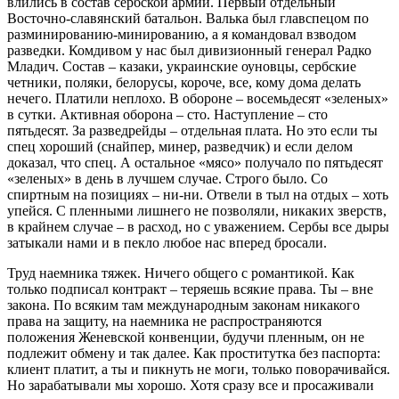
влились в состав сербской армии. Первый отдельный
Восточно-славянский батальон. Валька был главспецом по
разминированию-минированию, а я командовал взводом
разведки. Комдивом у нас был дивизионный генерал Радко
Младич. Состав – казаки, украинские оуновцы, сербские
четники, поляки, белорусы, короче, все, кому дома делать
нечего. Платили неплохо. В обороне – восемьдесят «зеленых»
в сутки. Активная оборона – сто. Наступление – сто
пятьдесят. За разведрейды – отдельная плата. Но это если ты
спец хороший (снайпер, минер, разведчик) и если делом
доказал, что спец. А остальное «мясо» получало по пятьдесят
«зеленых» в день в лучшем случае. Строго было. Со
спиртным на позициях – ни-ни. Отвели в тыл на отдых – хоть
упейся. С пленными лишнего не позволяли, никаких зверств,
в крайнем случае – в расход, но с уважением. Сербы все дыры
затыкали нами и в пекло любое нас вперед бросали.
Труд наемника тяжек. Ничего общего с романтикой. Как
только подписал контракт – теряешь всякие права. Ты – вне
закона. По всяким там международным законам никакого
права на защиту, на наемника не распространяются
положения Женевской конвенции, будучи пленным, он не
подлежит обмену и так далее. Как проститутка без паспорта:
клиент платит, а ты и пикнуть не моги, только поворачивайся.
Но зарабатывали мы хорошо. Хотя сразу все и просаживали