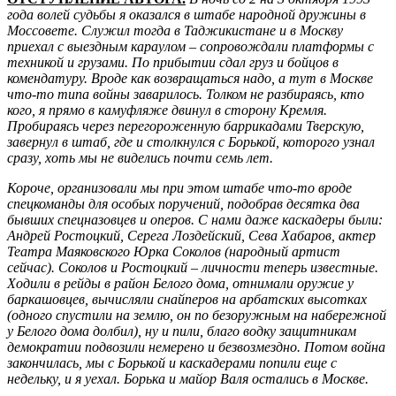
года волей судьбы я оказался в штабе народной дружины в
Моссовете. Служил тогда в Таджикистане и в Москву
приехал с выездным караулом – сопровождали платформы с
техникой и грузами. По прибытии сдал груз и бойцов в
комендатуру. Вроде как возвращаться надо, а тут в Москве
что-то типа войны заварилось. Толком не разбираясь, кто
кого, я прямо в камуфляже двинул в сторону Кремля.
Пробираясь через перегороженную баррикадами Тверскую,
завернул в штаб, где и столкнулся с Борькой, которого узнал
сразу, хоть мы не виделись почти семь лет.
Короче, организовали мы при этом штабе что-то вроде
спецкоманды для особых поручений, подобрав десятка два
бывших спецназовцев и оперов. С нами даже каскадеры были:
Андрей Ростоцкий, Серега Лоздейский, Сева Хабаров, актер
Театра Маяковского Юрка Соколов (народный артист
сейчас). Соколов и Ростоцкий – личности теперь известные.
Ходили в рейды в район Белого дома, отнимали оружие у
баркашовцев, вычисляли снайперов на арбатских высотках
(одного спустили на землю, он по безоружным на набережной
у Белого дома долбил), ну и пили, благо водку защитникам
демократии подвозили немерено и безвозмездно. Потом война
закончилась, мы с Борькой и каскадерами попили еще с
недельку, и я уехал. Борька и майор Валя остались в Москве.