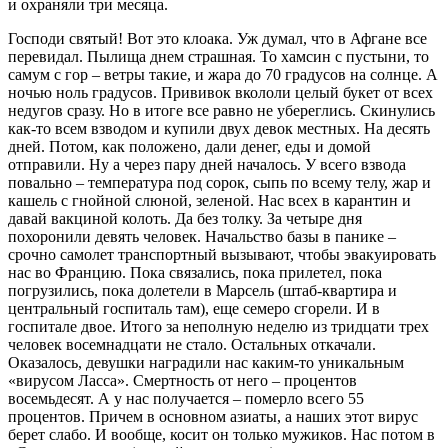
и охраняли три месяца.
Господи святый! Вот это клоака. Уж думал, что в Афгане все
перевидал. Пылища днем страшная. То хамсин с пустыни, то
самум с гор – ветры такие, и жара до 70 градусов на солнце. А
ночью ноль градусов. Прививок вкололи целый букет от всех
недугов сразу. Но в итоге все равно не убереглись. Скинулись
как-то всем взводом и купили двух девок местных. На десять
дней. Потом, как положено, дали денег, еды и домой
отправили. Ну а через пару дней началось. У всего взвода
повально – температура под сорок, сыпь по всему телу, жар и
кашель с гнойной слюной, зеленой. Нас всех в карантин и
давай вакциной колоть. Да без толку. За четыре дня
похоронили девять человек. Начальство базы в панике –
срочно самолет транспортный вызывают, чтобы эвакуировать
нас во Францию. Пока связались, пока прилетел, пока
погрузились, пока долетели в Марсель (штаб-квартира и
центральный госпиталь там), еще семеро сгорели. И в
госпитале двое. Итого за неполную неделю из тридцати трех
человек восемнадцати не стало. Остальных откачали.
Оказалось, девушки наградили нас каким-то уникальным
«вирусом Ласса». Смертность от него – процентов
восемьдесят. А у нас получается – померло всего 55
процентов. Причем в основном азиаты, а наших этот вирус
берет слабо. И вообще, косит он только мужиков. Нас потом в