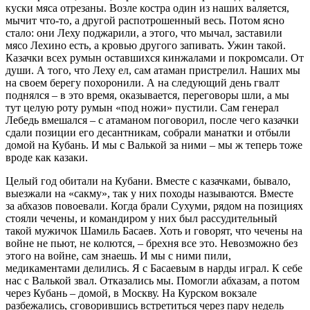
куски мяса отрезаны. Возле костра один из наших валяется,
мычит что-то, а другой распотрошенный весь. Потом ясно
стало: они Леху поджарили, а этого, что мычал, заставили
мясо Лехино есть, а кровью другого запивать. Ужин такой.
Казачки всех румын оставшихся кинжалами и покромсали. От
души. А того, что Леху ел, сам атаман пристрелил. Наших мы
на своем берегу похоронили. А на следующий день гвалт
поднялся – в это время, оказывается, переговоры шли, а мы
тут целую роту румын «под ножи» пустили. Сам генерал
Лебедь вмешался – с атаманом поговорил, после чего казачки
сдали позиции его десантникам, собрали манатки и отбыли
домой на Кубань. И мы с Валькой за ними – мы ж теперь тоже
вроде как казаки.
Целый год обитали на Кубани. Вместе с казачками, бывало,
выезжали на «сакму», так у них походы называются. Вместе
за абхазов повоевали. Когда брали Сухуми, рядом на позициях
стояли чечены, и командиром у них был рассудительный
такой мужичок Шамиль Басаев. Хоть и говорят, что чечены на
войне не пьют, не колются, – брехня все это. Невозможно без
этого на войне, сам знаешь. И мы с ними пили,
медикаментами делились. Я с Басаевым в нарды играл. К себе
нас с Валькой звал. Отказались мы. Помогли абхазам, а потом
через Кубань – домой, в Москву. На Курском вокзале
разбежались, сговорившись встретиться через пару недель