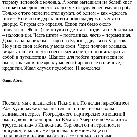
тюрьму наподобие колодца. А когда вытащили на белый свет,
я горячо заверил своего владыку, что буду верен ему до гроба.
Только с того момента стал думать об одном – как «сделать
ноги». Но и он не дурак: почти полгода держал меня во
дворце. Я гарем его охранял. Девок там было около
полусотни. Жены (три штуки) с детьми – отдельно. Остальные
– наложницы. Часть штата – постоянная, часть – переменная.
Даже пара наших была: одна из Курска, другая из Харькова.
Но у них свои заботы, у меня свои. Через полгода владыка,
видать, посчитал, что спесь с меня сбил, стал опять брать с
собой в путешествия. Шансов для побега практически не
было, так как в поездках у меня отбирали все наличные,
кредитки. Ждал случая поудобнее. И дождался.
Опять Афган
Поехали мы с владыкой в Пакистан. По делам наркобизнеса.
Абу-Хусан мужик был деятельный и бизнесом своим
занимался всерьез. География его партнерских отношений
была довольно обширна: от Южной Америки до «Золотого
треугольника» в Индокитае. Торговал он и героином, и
опиумом, и кокой. Не брезговал оружием. Еще и в
папашкином нефтяном бизнесе солидную долю имел.