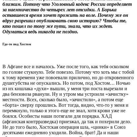
близким. Потому что Уголовный кодекс России определяет
за наемничество до четырех лет отсидки. А Борька
оставшееся время хочет прожить на воле. Почему же он
вдруг разрешил опубликовать свою историю? Чтобы те,
кто пошел по тому же пути, знали, что их ждет.
Одуматься ведь никогда не поздно.
Где-то под Хостом
В Афгане все и началось. Уже после того, как тебя осколком
по голове стукнуло. Тебе повезло. Потому что хоть мы с тобой
к тому времени уже повоевали прилично, но до откровенного
душегубства не опускались. Но потом, под Хостом… Ночью
из их кишлака «духи» вышли, у меня три поста вырезали и
два бензовоза рванули. Ну и утром мы устроили «зачистку»
местности. Всех, сколько было, «зачистили», а потом еще
«борта» сверху прошлись. Вот тогда, видно, что-то у меня и
перемкнуло, только я этого еще не знал, хотя крови уже не
боялся. Особисты наши потягали для порядка. ХАД
(афганская контрразведка) приезжал, да так и похерили дело.
Не до того было, Хостская операция шла, «цинки» в Союз
десятками ежедневно уходили. Война, брат! Да и наши