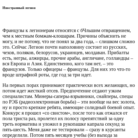
Иностранный легион
Французы к легионерам относятся с бЧльшим отвращением,
чем к местным бомжам-клошарам. Причины объяснить не
могу, и не потому, что не понял за два года, – слишком сложно
это. Сейчас Легион почти наполовину состоит из русских,
чехов, поляков, белорусов, украинцев, молдаван. Прибалты
есть, негры, алжирцы, прочие арабы, англичане, голландцы –
вся Европа и Азия. Единственно, кого там нет, – это
французов. Только офицеры – французы. Для них это что-то
вроде штрафной роты, где год за три идет.
На первых порах принимают практически всех желающих, но
потом идет жесткий отсев. Предпочтение отдают узким
специалистам. Минеры-саперы-взрывники, снайперы, спецы
по РЭБ (радиоэлектронная борьба) – эти вообще на вес золота,
ну и просто крепкие ребята, имеющие солидный боевой опыт.
Конкурс я прошел «со свистом», после того как отжался от
пола триста раз, пролетел их полосу препятствий за одну
треть норматива и уложил в рукопашке капрала секунд за
пять-шесть. Меня даже не тестировали – сразу в курсанты
определили. Потом пять месяцев учебы (без выхода за