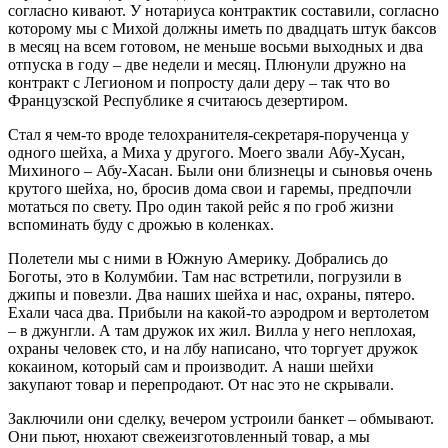
согласно кивают. У нотариуса контрактик составили, согласно
которому мы с Михой должны иметь по двадцать штук баксов
в месяц на всем готовом, не меньше восьми выходных и два
отпуска в году – две недели и месяц. Плюнули дружно на
контракт с Легионом и попросту дали деру – так что во
Французской Республике я считаюсь дезертиром.
Стал я чем-то вроде телохранителя-секретаря-порученца у
одного шейха, а Миха у другого. Моего звали Абу-Хусан,
Михиного – Абу-Хасан. Были они близнецы и сыновья очень
крутого шейха, но, бросив дома свои и гаремы, предпочли
мотаться по свету. Про один такой рейс я по гроб жизни
вспоминать буду с дрожью в коленках.
Полетели мы с ними в Южную Америку. Добрались до
Боготы, это в Колумбии. Там нас встретили, погрузили в
джипы и повезли. Два наших шейха и нас, охраны, пятеро.
Ехали часа два. Прибыли на какой-то аэродром и вертолетом
– в джунгли. А там дружок их жил. Вилла у него неплохая,
охраны человек сто, и на лбу написано, что торгует дружок
кокаином, который сам и производит. А наши шейхи
закупают товар и перепродают. От нас это не скрывали.
Заключили они сделку, вечером устроили банкет – обмывают.
Они пьют, нюхают свежеизготовленный товар, а мы