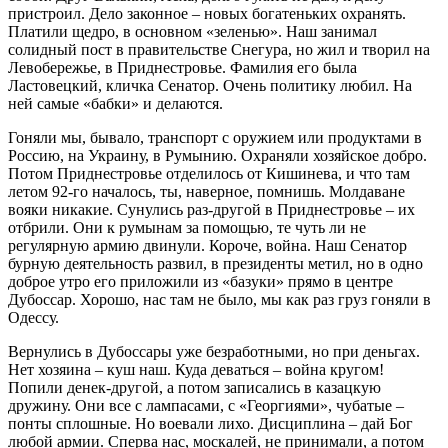
пристроил. Дело законное – новых богатеньких охранять.
Платили щедро, в основном «зеленью». Наш занимал
солидный пост в правительстве Снегура, но жил и творил на
Левобережье, в Приднестровье. Фамилия его была
Ластовецкий, кличка Сенатор. Очень политику любил. На
ней самые «бабки» и делаются.
Гоняли мы, бывало, транспорт с оружием или продуктами в
Россию, на Украину, в Румынию. Охраняли хозяйское добро.
Потом Приднестровье отделилось от Кишинева, и что там
летом 92-го началось, ты, наверное, помнишь. Молдаване
вояки никакие. Сунулись раз-другой в Приднестровье – их
отбрили. Они к румынам за помощью, те чуть ли не
регулярную армию двинули. Короче, война. Наш Сенатор
бурную деятельность развил, в президенты метил, но в одно
доброе утро его приложили из «базуки» прямо в центре
Дубоссар. Хорошо, нас там не было, мы как раз груз гоняли в
Одессу.
Вернулись в Дубоссары уже безработными, но при деньгах.
Нет хозяина – куш наш. Куда деваться – война кругом!
Попили денек-другой, а потом записались в казацкую
дружину. Они все с лампасами, с «Георгиями», чубатые –
понты сплошные. Но воевали лихо. Дисциплина – дай Бог
любой армии. Сперва нас, москалей, не принимали, а потом