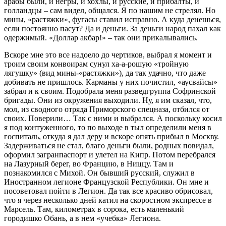
арабы были, и негры, и хохлы, и русские, и прибалты, и
голландцы – сам видел, общался. Я по нашим не стрелял. Но
мины, «растяжки», фугасы ставил исправно. А куда денешься,
если постоянно пасут? Да и деньги. За деньги народ пахал как
одержимый. «Доллар акбар!» – так они прикалывались.
Вскоре мне это все надоело до чертиков, выбрал я момент и
троим своим конвоирам сунул ха-а-рошую «тройную
лягушку» (вид мины-«растяжки»), да так удачно, что даже
добивать не пришлось. Карманы у них почистил, «аусвайсы»
забрал и к своим. Подобрала меня разведгруппа Софринской
бригады. Они из окружения выходили. Ну, я им сказал, что,
мол, из сводного отряда Приморского спецназа, отбился от
своих. Поверили… Так с ними и выбрался. А поскольку косил
я под контуженного, то по выходе в тыл определили меня в
госпиталь, откуда я дал деру и вскоре опять прибыл в Москву.
Задерживаться не стал, благо деньги были, родных повидал,
оформил загранпаспорт и улетел на Кипр. Потом перебрался
на Лазурный берег, во Францию, в Ниццу. Там и
познакомился с Михой. Он бывший русский, служил в
Иностранном легионе Французской Республики. Он мне и
посоветовал пойти в Легион. Да так все красиво обрисовал,
что я через несколько дней катил на скоростном экспрессе в
Марсель. Там, километрах в сорока, есть маленький
городишко Обань, а в нем «учебка» Легиона.