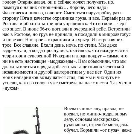
голову Отарик давал, он и сейчас может получить, но,
памятуя о наших отношениях… Короче, чего надо?
Фактически ничего, говорит. Смотаться пару-тройку раз в
сторону Юга в качестве охранника груза, и все. Первый раз до
Ростова и обратно за три дня управились. Что возили – черт
его знает. В июне 96-го погнали в очередной рейс. Встретили
нас в Ростове, но груз не приняли, а посадили в микроавтобус
и повезли. Нас трое – охранники и курьер. И встречавших
трое. Все славяне. Ехали день, ночь, по степи. Мы даже
вздремнули, а когда проснулись, оказалось, что находимся на
территории суверенной Ичкерии и люди вокруг – самые что
ни на есть настоящие «моджахеды». Нам объяснили, что мы
должны влиться в ряды доблестных защитников чеченской
независимости и другой альтернативы у нас нет. Один из
моих напарников возмущаться стал, так мы и чихнуть не
успели, как его голова уже смотрела на нас с шеста. Так я стал
«духом».
Воевать поначалу, правда, не
воевал, но минно-подрывному
делу, основам маскировки,
рукопашки, стрельбе молодежь
обучал. Кормили «от пуза», даже