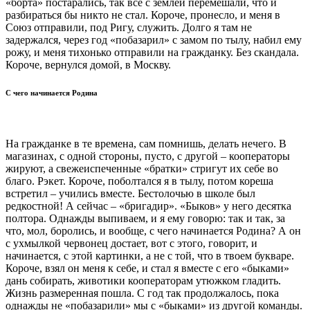
«борта» постарались, так все с землей перемешали, что и
разбираться бы никто не стал. Короче, пронесло, и меня в
Союз отправили, под Ригу, служить. Долго я там не
задержался, через год «побазарил» с замом по тылу, набил ему
рожу, и меня тихонько отправили на гражданку. Без скандала.
Короче, вернулся домой, в Москву.
С чего начинается Родина
На гражданке в те времена, сам помнишь, делать нечего. В
магазинах, с одной стороны, пусто, с другой – кооператоры
жируют, а свежеиспеченные «братки» стригут их себе во
благо. Рэкет. Короче, поболтался я в тылу, потом кореша
встретил – учились вместе. Бестолочью в школе был
редкостной! А сейчас – «бригадир». «Быков» у него десятка
полтора. Однажды выпиваем, и я ему говорю: так и так, за
что, мол, боролись, и вообще, с чего начинается Родина? А он
с ухмылкой червонец достает, вот с этого, говорит, и
начинается, с этой картинки, а не с той, что в твоем букваре.
Короче, взял он меня к себе, и стал я вместе с его «быками»
дань собирать, животики кооператорам утюжком гладить.
Жизнь размеренная пошла. С год так продолжалось, пока
однажды не «побазарили» мы с «быками» из другой команды.