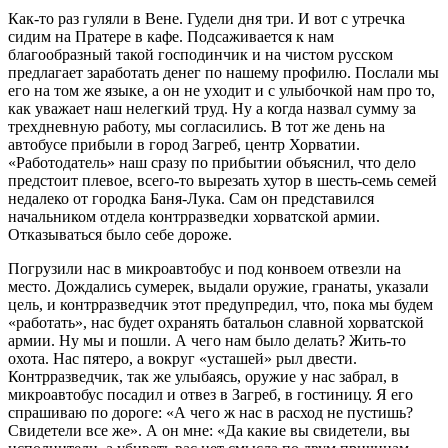
Как-то раз гуляли в Вене. Гудели дня три. И вот с утречка
сидим на Пратере в кафе. Подсаживается к нам
благообразный такой господинчик и на чистом русском
предлагает заработать денег по нашему профилю. Послали мы
его на том же языке, а он не уходит и с улыбочкой нам про то,
как уважает наш нелегкий труд. Ну а когда назвал сумму за
трехдневную работу, мы согласились. В тот же день на
автобусе прибыли в город Загреб, центр Хорватии.
«Работодатель» наш сразу по прибытии объяснил, что дело
предстоит плевое, всего-то вырезать хутор в шесть-семь семей
недалеко от городка Баня-Лука. Сам он представился
начальником отдела контрразведки хорватской армии.
Отказываться было себе дороже.
Погрузили нас в микроавтобус и под конвоем отвезли на
место. Дождались сумерек, выдали оружие, гранаты, указали
цель, и контрразведчик этот предупредил, что, пока мы будем
«работать», нас будет охранять батальон славной хорватской
армии. Ну мы и пошли. А чего нам было делать? Жить-то
охота. Нас пятеро, а вокруг «усташей» рыл двести.
Контрразведчик, так же улыбаясь, оружие у нас забрал, в
микроавтобус посадил и отвез в Загреб, в гостиницу. Я его
спрашиваю по дороге: «А чего ж нас в расход не пустишь?
Свидетели все же». А он мне: «Да какие вы свидетели, вы