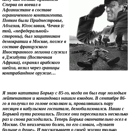
Сперва он воевал в
Афганистане в составе
ограниченного контингента.
Потом были Приднестровье,
Абхазия, Югославия, Чечня (с
той, «нефедеральной»
стороны), был защитником
демократии в Москве, позже в
составе французского
Иностранного легиона служил
в Джибути (Восточная
Африка), охранял арабского
шейха, возил через границы
контрабандное оружие…
Я знаю капитана Борьку с 85-го, когда он был еще молодым
лейтенантом и командовал нашим взводом. В сентябре 86-
го я получил по голове осколком и, провалявшись пару
месяцев в кабульском госпитале, демобилизовался. Наши с
Борькой пути разошлись. Позже они пересекались несколько
раз и снова расходились. Теперь Борька окончательно осел в
Москве. Он неизлечимо болен, по его словам, «думает
больше о душе». И рассказывает о своей жизни только