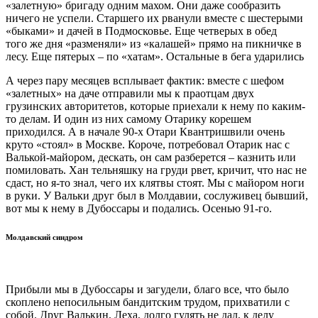
«залетную» бригаду одним махом. Они даже сообразить
ничего не успели. Старшего их рванули вместе с шестерыми
«быками» и дачей в Подмосковье. Еще четверых в обед
того же дня «разменяли» из «калашей» прямо на пикничке в
лесу. Еще пятерых – по «хатам». Остальные в бега ударились
А через пару месяцев всплывает фактик: вместе с шефом
«залетных» на даче отправили мы к праотцам двух
грузинских авторитетов, которые приехали к нему по каким-
то делам. И один из них самому Отарику корешем
приходился. А в начале 90-х Отари Квантришвили очень
круто «стоял» в Москве. Короче, потребовал Отарик нас с
Валькой-майором, дескать, он сам разберется – казнить или
помиловать. Хан тельняшку на груди рвет, кричит, что нас не
сдаст, но я-то знал, чего их клятвы стоят. Мы с майором ноги
в руки. У Вальки друг был в Молдавии, сослуживец бывший,
вот мы к нему в Дубоссары и подались. Осенью 91-го.
Молдавский синдром
Прибыли мы в Дубоссары и загудели, благо все, что было
скоплено непосильным бандитским трудом, прихватили с
собой. Друг Валькин, Леха, долго гулять не дал, к делу