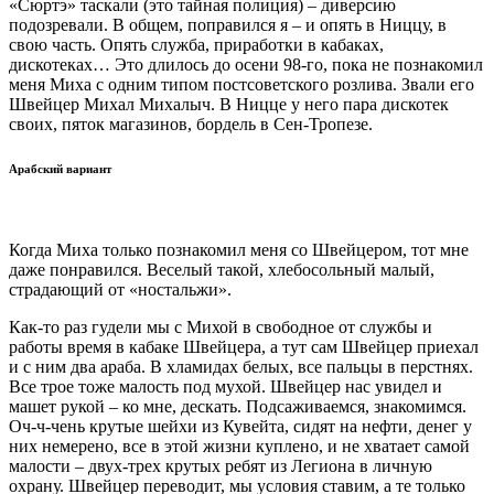
«Сюртэ» таскали (это тайная полиция) – диверсию
подозревали. В общем, поправился я – и опять в Ниццу, в
свою часть. Опять служба, приработки в кабаках,
дискотеках… Это длилось до осени 98-го, пока не познакомил
меня Миха с одним типом постсоветского розлива. Звали его
Швейцер Михал Михалыч. В Ницце у него пара дискотек
своих, пяток магазинов, бордель в Сен-Тропезе.
Арабский вариант
Когда Миха только познакомил меня со Швейцером, тот мне
даже понравился. Веселый такой, хлебосольный малый,
страдающий от «ностальжи».
Как-то раз гудели мы с Михой в свободное от службы и
работы время в кабаке Швейцера, а тут сам Швейцер приехал
и с ним два араба. В хламидах белых, все пальцы в перстнях.
Все трое тоже малость под мухой. Швейцер нас увидел и
машет рукой – ко мне, дескать. Подсаживаемся, знакомимся.
Оч-ч-чень крутые шейхи из Кувейта, сидят на нефти, денег у
них немерено, все в этой жизни куплено, и не хватает самой
малости – двух-трех крутых ребят из Легиона в личную
охрану. Швейцер переводит, мы условия ставим, а те только