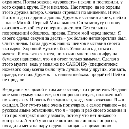
охраняем. Потом хозяева «дурковать» начали и поспорили, у
кого охрана круче. Ну и началось. Нас пятеро, да из охраны
этого дружка пятеро. Сначала стреляли по мишеням. Ничья.
Потом и до спарринга дошло. Дружок выставил двоих, шейхи
– нас с Михой. Первый Миха вышел. Он за минуту на полу
оказался – такой ему соперник достался. Без сильных
повреждений обошлось, правда. Потом мой черед настал. Я
своего сделал секунд за десять – уж больно неповоротлив был.
Опять ничья. Тогда дружок наших шейхов выставил своего
«козыря». Хороший мулатик был. Условились драться на
мачете. Я отказаться хотел, но хозяин мне такую цифру на
бумажке нарисовал, что я в ответ только замычал. Сделал я
этого мулата, ведь у меня же по САКОНБу (спецкомплекс
ножевого боя) всегда было чуть лучше, чем у других. Убивать,
правда, не стал. Дружок – к нашим шейхам: продайте! Шейхи
не продали
Вернулись мы домой в том же составе, что прилетели. Выдали
мне мою сумму «налом», и я попросил отпуск, положенный
по контракту. И очень был удивлен, когда мне отказали. Я – в
скандал. Вот тут-то мне очень популярно, а самое главное – на
русском языке объяснили, что я – червь и раб своего хозяина и
что про контракт я могу забыть, потому что нет никакого
контракта. А чтоб у меня не возникало лишних вопросов,
посадили меня на пару недель в зиндан – в домашнюю