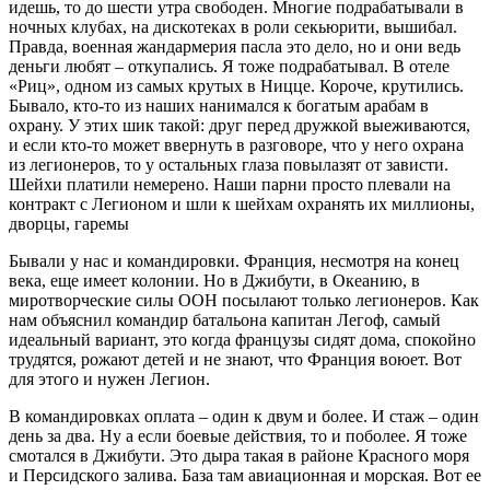
идешь, то до шести утра свободен. Многие подрабатывали в
ночных клубах, на дискотеках в роли секьюрити, вышибал.
Правда, военная жандармерия пасла это дело, но и они ведь
деньги любят – откупались. Я тоже подрабатывал. В отеле
«Риц», одном из самых крутых в Ницце. Короче, крутились.
Бывало, кто-то из наших нанимался к богатым арабам в
охрану. У этих шик такой: друг перед дружкой выеживаются,
и если кто-то может ввернуть в разговоре, что у него охрана
из легионеров, то у остальных глаза повылазят от зависти.
Шейхи платили немерено. Наши парни просто плевали на
контракт с Легионом и шли к шейхам охранять их миллионы,
дворцы, гаремы
Бывали у нас и командировки. Франция, несмотря на конец
века, еще имеет колонии. Но в Джибути, в Океанию, в
миротворческие силы ООН посылают только легионеров. Как
нам объяснил командир батальона капитан Легоф, самый
идеальный вариант, это когда французы сидят дома, спокойно
трудятся, рожают детей и не знают, что Франция воюет. Вот
для этого и нужен Легион.
В командировках оплата – один к двум и более. И стаж – один
день за два. Ну а если боевые действия, то и поболее. Я тоже
смотался в Джибути. Это дыра такая в районе Красного моря
и Персидского залива. База там авиационная и морская. Вот ее