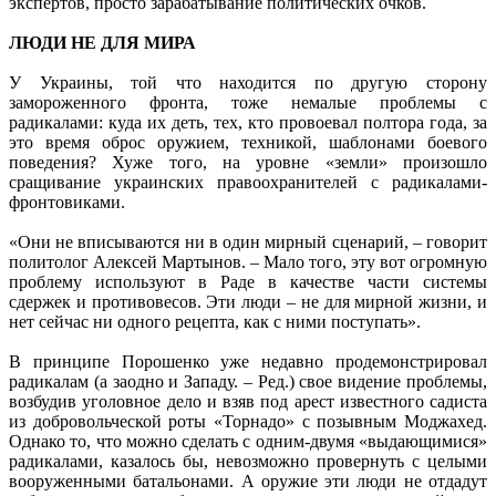
экспертов, просто зарабатывание политических очков.
ЛЮДИ НЕ ДЛЯ МИРА
У Украины, той что находится по другую сторону
замороженного фронта, тоже немалые проблемы с
радикалами: куда их деть, тех, кто провоевал полтора года, за
это время оброс оружием, техникой, шаблонами боевого
поведения? Хуже того, на уровне «земли» произошло
сращивание украинских правоохранителей с радикалами-
фронтовиками.
«Они не вписываются ни в один мирный сценарий, – говорит
политолог Алексей Мартынов. – Мало того, эту вот огромную
проблему используют в Раде в качестве части системы
сдержек и противовесов. Эти люди – не для мирной жизни, и
нет сейчас ни одного рецепта, как с ними поступать».
В принципе Порошенко уже недавно продемонстрировал
радикалам (а заодно и Западу. – Ред.) свое видение проблемы,
возбудив уголовное дело и взяв под арест известного садиста
из добровольческой роты «Торнадо» с позывным Моджахед.
Однако то, что можно сделать с одним-двумя «выдающимися»
радикалами, казалось бы, невозможно провернуть с целыми
вооруженными батальонами. А оружие эти люди не отдадут