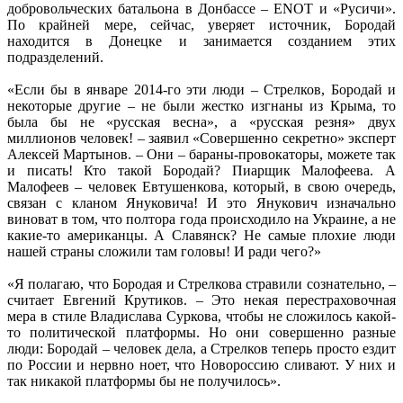
добровольческих батальона в Донбассе – ENOT и «Русичи».
По крайней мере, сейчас, уверяет источник, Бородай
находится в Донецке и занимается созданием этих
подразделений.
«Если бы в январе 2014-го эти люди – Стрелков, Бородай и
некоторые другие – не были жестко изгнаны из Крыма, то
была бы не «русская весна», а «русская резня» двух
миллионов человек! – заявил «Совершенно секретно» эксперт
Алексей Мартынов. – Они – бараны-провокаторы, можете так
и писать! Кто такой Бородай? Пиарщик Малофеева. А
Малофеев – человек Евтушенкова, который, в свою очередь,
связан с кланом Януковича! И это Янукович изначально
виноват в том, что полтора года происходило на Украине, а не
какие-то американцы. А Славянск? Не самые плохие люди
нашей страны сложили там головы! И ради чего?»
«Я полагаю, что Бородая и Стрелкова стравили сознательно, –
считает Евгений Крутиков. – Это некая перестраховочная
мера в стиле Владислава Суркова, чтобы не сложилось какой-
то политической платформы. Но они совершенно разные
люди: Бородай – человек дела, а Стрелков теперь просто ездит
по России и нервно ноет, что Новороссию сливают. У них и
так никакой платформы бы не получилось».