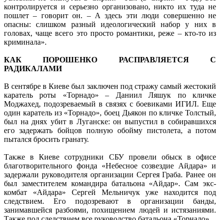
контролируется и серьезно организовано, никто их туда не
пошлет – говорит он. – А здесь эти люди совершенно не
опасны: слишком разный идеологический набор у них в
головах, чаще всего это просто романтики, реже – кто-то из
криминала».
КАК ПОРОШЕНКО РАСПРАВЛЯЕТСЯ С
РАДИКАЛАМИ
В сентябре в Киеве был заключен под стражу самый жестокий
каратель роты «Торнадо» – Даниил Ляшук по кличке
Моджахед, подозреваемый в связях с боевиками ИГИЛ. Еще
один каратель из «Торнадо», боец Дьякон по кличке Толстый,
был на днях убит в Луганске: он выпустил в собиравшихся
его задержать бойцов полную обойму пистолета, а потом
пытался бросить гранату.
Также в Киеве сотрудники СБУ провели обыск в офисе
благотворительного фонда «Небесное созвездие Айдара» и
задержали руководителя организации Сергея Граба. Ранее он
был заместителем командира батальона «Айдар». Сам экс-
комбат «Айдара» Сергей Мельничук уже находится под
следствием. Его подозревают в организации банды,
занимавшейся разбоями, похищением людей и истязаниями.
Также под следствием все руководство батальона «Торнадо».