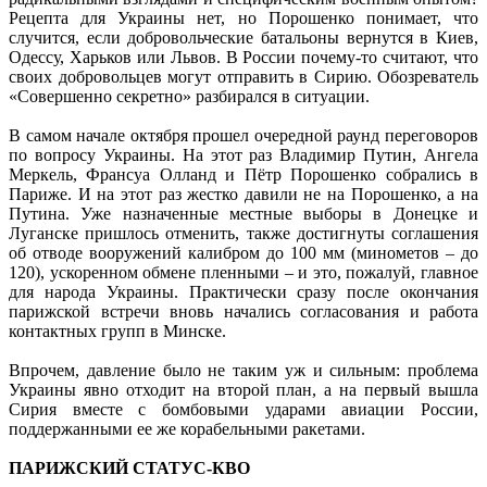
Рецепта для Украины нет, но Порошенко понимает, что
случится, если добровольческие батальоны вернутся в Киев,
Одессу, Харьков или Львов. В России почему-то считают, что
своих добровольцев могут отправить в Сирию. Обозреватель
«Совершенно секретно» разбирался в ситуации.
В самом начале октября прошел очередной раунд переговоров
по вопросу Украины. На этот раз Владимир Путин, Ангела
Меркель, Франсуа Олланд и Пётр Порошенко собрались в
Париже. И на этот раз жестко давили не на Порошенко, а на
Путина. Уже назначенные местные выборы в Донецке и
Луганске пришлось отменить, также достигнуты соглашения
об отводе вооружений калибром до 100 мм (минометов – до
120), ускоренном обмене пленными – и это, пожалуй, главное
для народа Украины. Практически сразу после окончания
парижской встречи вновь начались согласования и работа
контактных групп в Минске.
Впрочем, давление было не таким уж и сильным: проблема
Украины явно отходит на второй план, а на первый вышла
Сирия вместе с бомбовыми ударами авиации России,
поддержанными ее же корабельными ракетами.
ПАРИЖСКИЙ СТАТУС-КВО