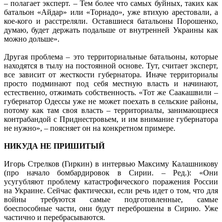
– полагает эксперт. – Тем более что самых буйных, таких как
батальон «Айдар» или «Торнадо», уже втихую арестовали, а
кое-кого и расстреляли. Оставшиеся батальоны Порошенко,
думаю, будет держать подальше от внутренней Украины как
можно дольше».
Другая проблема – это территориальные батальоны, которые
находятся в тылу на постоянной основе. Тут, считает эксперт,
все зависит от жесткости губернатора. Иначе территориалы
просто подминают под себя местную власть и начинают,
естественно, отжимать собственность. «Тот же Саакашвили –
губернатор Одессы уже не может поехать в сельские районы,
потому как там своя власть – территориалы, занимающиеся
контрабандой с Приднестровьем, и им внимание губернатора
не нужно», – поясняет он на конкретном примере.
НИКУДА НЕ ПРИШИТЫЙ
Игорь Стрелков (Гиркин) в интервью Максиму Калашникову
(про начало бомбардировок в Сирии. – Ред.): «Они
усугубляют проблему катастрофического поражения России
на Украине. Сейчас фактически, если речь идет о том, что для
войны требуются самые подготовленные, самые
боеспособные части, они будут переброшены в Сирию. Уже
частично и перебрасываются.