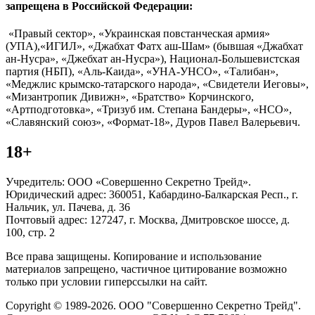
запрещена в Российской Федерации:
«Правый сектор», «Украинская повстанческая армия»
(УПА),«ИГИЛ», «Джабхат Фатх аш-Шам» (бывшая «Джабхат
ан-Нусра», «Джебхат ан-Нусра»), Национал-Большевистская
партия (НБП), «Аль-Каида», «УНА-УНСО», «Талибан»,
«Меджлис крымско-татарского народа», «Свидетели Иеговы»,
«Мизантропик Дивижн», «Братство» Корчинского,
«Артподготовка», «Тризуб им. Степана Бандеры», «НСО»,
«Славянский союз», «Формат-18», Дуров Павел Валерьевич.
18+
Учредитель: ООО «Совершенно Секретно Трейд».
Юридический адрес: 360051, Кабардино-Балкарская Респ., г.
Нальчик, ул. Пачева, д. 36
Почтовый адрес: 127247, г. Москва, Дмитровское шоссе, д.
100, стр. 2
Все права защищены. Копирование и использование
материалов запрещено, частичное цитирование возможно
только при условии гиперссылки на сайт.
Copyright © 1989-2026. ООО "Совершенно Секретно Трейд".