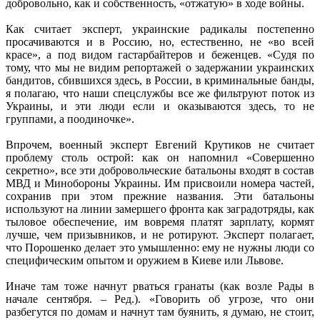
добровольно, как и собственность, «отжатую» в ходе войны.
Как считает эксперт, украинские радикалы постепенно
просачиваются и в Россию, но, естественно, не «во всей
красе», а под видом гастарбайтеров и беженцев. «Судя по
тому, что мы не видим репортажей о задержании украинских
бандитов, сбившихся здесь, в России, в криминальные банды,
я полагаю, что наши спецслужбы все же фильтруют поток из
Украины, и эти люди если и оказываются здесь, то не
группами, а поодиночке».
Впрочем, военный эксперт Евгений Крутиков не считает
проблему столь острой: как он напомнил «Совершенно
секретно», все эти добровольческие батальоны входят в состав
МВД и Минобороны Украины. Им присвоили номера частей,
сохранив при этом прежние названия. Эти батальоны
используют на линии замершего фронта как заградотряды, как
тыловое обеспечение, им вовремя платят зарплату, кормят
лучше, чем призывников, и не ротируют. Эксперт полагает,
что Порошенко делает это умышленно: ему не нужны люди со
специфическим опытом и оружием в Киеве или Львове.
Иначе там тоже начнут рваться гранаты (как возле Рады в
начале сентября. – Ред.). «Говорить об угрозе, что они
разбегутся по домам и начнут там буянить, я думаю, не стоит,