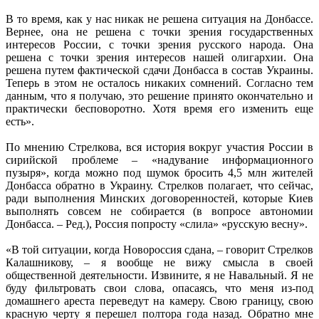
В то время, как у нас никак не решена ситуация на Донбассе.
Вернее, она не решена с точки зрения государственных
интересов России, с точки зрения русского народа. Она
решена с точки зрения интересов нашей олигархии. Она
решена путем фактической сдачи Донбасса в состав Украины.
Теперь в этом не осталось никаких сомнений. Согласно тем
данным, что я получаю, это решение принято окончательно и
практически бесповоротно. Хотя время его изменить еще
есть».
По мнению Стрелкова, вся история вокруг участия России в
сирийской проблеме – «надувание информационного
пузыря», когда можно под шумок бросить 4,5 млн жителей
Донбасса обратно в Украину. Стрелков полагает, что сейчас,
ради выполнения Минских договоренностей, которые Киев
выполнять совсем не собирается (в вопросе автономии
Донбасса. – Ред.), Россия попросту «слила» «русскую весну».
«В той ситуации, когда Новороссия сдана, – говорит Стрелков
Калашникову, – я вообще не вижу смысла в своей
общественной деятельности. Извините, я не Навальный. Я не
буду фильтровать свои слова, опасаясь, что меня из-под
домашнего ареста переведут на камеру. Свою границу, свою
красную черту я перешел полтора года назад. Обратно мне