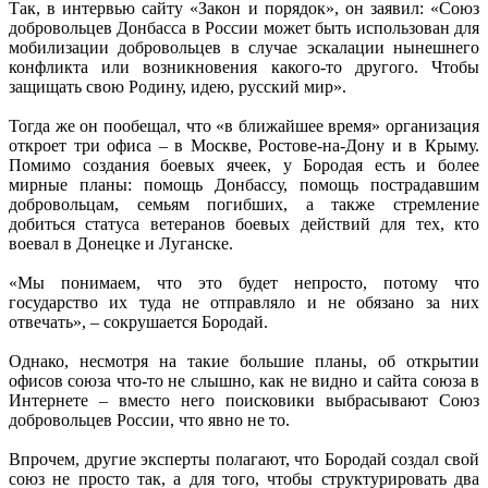
Так, в интервью сайту «Закон и порядок», он заявил: «Союз
добровольцев Донбасса в России может быть использован для
мобилизации добровольцев в случае эскалации нынешнего
конфликта или возникновения какого-то другого. Чтобы
защищать свою Родину, идею, русский мир».
Тогда же он пообещал, что «в ближайшее время» организация
откроет три офиса – в Москве, Ростове-на-Дону и в Крыму.
Помимо создания боевых ячеек, у Бородая есть и более
мирные планы: помощь Донбассу, помощь пострадавшим
добровольцам, семьям погибших, а также стремление
добиться статуса ветеранов боевых действий для тех, кто
воевал в Донецке и Луганске.
«Мы понимаем, что это будет непросто, потому что
государство их туда не отправляло и не обязано за них
отвечать», – сокрушается Бородай.
Однако, несмотря на такие большие планы, об открытии
офисов союза что-то не слышно, как не видно и сайта союза в
Интернете – вместо него поисковики выбрасывают Союз
добровольцев России, что явно не то.
Впрочем, другие эксперты полагают, что Бородай создал свой
союз не просто так, а для того, чтобы структурировать два