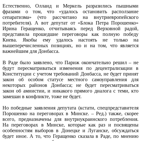
Естественно, Олланд и Меркель разразились пышными
фразами о том, что «удалось остановить расползание
сепаратизма» (что рассчитано на внутриевропейского
потребителя). А вот депутат от «Блока Петра Порошенко»
Ирина Геращенко, отчитываясь перед Верховной радой,
представила прошедшие переговоры как полную победу
Киева. Якобы ему удалось настоять не только на
вышеперечисленных позициях, но и на том, что является
важнейшим для Донбасса.
В Раде было заявлено, что Париж окончательно решил – не
будут пересматриваться изменения по децентрализации в
Конституции с учетом требований Донбасса, не будет принят
закон об особом статусе местного самоуправления для
некоторых районов Донбасса; не будет пересматриваться
закон об амнистии, и никакого прямого диалога с теми, кто
замешан в конфликте, тоже не будет.
Но победные заявления депутата (кстати, спецпредставителя
Порошенко на переговорах в Минске. – Ред.) также, скорее
всего, предназначены для внутриукраинского потребления.
На переговорах в Минске, которые как раз и посвящены
особенностям выборов в Донецке и Луганске, обсуждаться
будет иное. А то, что Геращенко сказала в Раде, по мнению