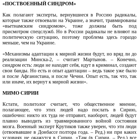
«ПОСТВОЕННЫЙ СИНДРОМ»
Как полагают эксперты, вернувшиеся в Россию радикалы,
которые также отвоевали на Украине, а значит, травмированы
«вьетнамским синдромом», тоже должны быть под
присмотром спецслужб. Но в России радикалы не влияют на
политическую ситуацию, поэтому проблема здесь гораздо
меньше, чем на Украине.
«Механизмы адаптации к мирной жизни будут, но вряд ли до
реализации Минска-2, – считает Мартынов. – Конечно,
синдром есть: люди не находят себя, идут в криминал, создают
свои банды. Но есть и опыт адаптации – ведь такое уже было
и после Афганистана, и после Чечни. Опыт есть, так что, так
или иначе, их вернут к мирной жизни».
МИМО СИРИИ
Кстати, политолог считает, что общественное мнение,
полагающее, что этих людей надо послать в Сирию,
ошибочно: никто их туда не отправит, наоборот, людей будут
плавно выводить из травмированного войной состояния
мозга. Военный эксперт Крутиков также уверен, что эти люди
(отвоевавшие в Донбассе полтора года. – Ред.) ни при каких
условиях не окажутся в Сирии. «Там (в Сирии. – Ред.) все