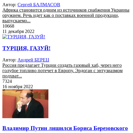
Автор:
Сергей БАЛМАСОВ
Африка становится одним из источников снабжения Украины
оружием. Речь идет как о поставках военной продукции,
выпускаемо...
10668
11 декабря 2022
ТУРЦИЯ, ГАЗУЙ!
Автор:
Андрей БЕРЕЦ
Россия предлагает Турции создать газовый хаб, через него
голубое топливо потечет в Европу. Эрдоган с энтузиазмом
подхват...
7324
16 ноября 2022
Владимир Путин лишился Бориса Березовского