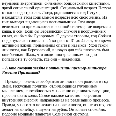
неуемной энергетикой, сильными бойцовскими качествами,
яркой социальной ориентацией. Социальный возраст Петуха
от одного до трех лет. Люди, родившиеся в год Петуха,
находятся в этом социальном возрасте всю свою жизнь. Из
них выходят выдающиеся военачальники. Эти люди
великолепно приживаются в военной системе, где вовремя и
каша, и сон. Если бы Березовский служил в вооруженных
силах, он был бы Суворовым. С другой стороны, год Собаки
подразумевает социальный возраст от 31 до 42 лет, это время
активной жизни, применения опыта и навыков. Уход такой
личности, как Березовский, в новую для себя плоскость был
ошибочным. Жаль, что люди иногда слишком поздно
попадают в ту область, где они – академики.
– А что говорят звезды в отношении премьер-министра
Евгения Примакова?
– Премьер – очень своеобразная личность, он родился в год
Змеи. Искусный политик, отличающийся глубинным
мышлением, способностью мгновенно оценивать ситуацию,
просчитывать ходы. Самое важное качество – огромная
внутренняя энергия, направленная на реализацию процесса.
Правда, у него это не лежит на поверхности, он не из тех, кто
делает на копейку, а шумит на рубль. Он влияет спокойно,
подобно мощным планетам Солнечной системы.