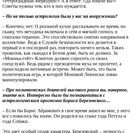
«Ретроградный Меркурий!» А в ответ: «Да пошли вы!»
Советы нужны тем, кто в них нуждается.
– Но не только астрология была у вас на вооружении?
– Конечно, нет. О реальной кухне рассказывать не время, но
скажу, что методика включала в себя и мягкий гипноз, и
гештальт-терапию. Это способствовало снятию напряжения в
коллективе. Ведь в Службе безопасности все делается в
первый и в последний раз, повторить ничего нельзя. Таких
проколов, как скандал в Белом доме, быть не должно. За
«Моника-гейт» Клинтон должен спросить со своих
спецслужб. Ведь рядом с президентом муха не пролетит, а
происходили интимные встречи. Может быть, это была
политическая игра, в которой Моникой Левински ловко
манипулировали.
– Про политических деятелей высокого ранга вы, наверное,
знаете все. Интересно было бы познакомиться с
астрологическим прогнозом Бориса Березовского…
– Если бы Борис Абрамович в свое время зашел ко мне, у него
все сложилось бы иначе. Он родился на стыке года Петуха и
года Собаки.
Это дает особый сплав характера. Березовский – личность с