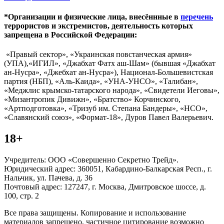
*Организации и физические лица, внесённные в
перечень
террористов и экстремистов, деятельность которых
запрещена в Российской Федерации:
«Правый сектор», «Украинская повстанческая армия»
(УПА),«ИГИЛ», «Джабхат Фатх аш-Шам» (бывшая «Джабхат
ан-Нусра», «Джебхат ан-Нусра»), Национал-Большевистская
партия (НБП), «Аль-Каида», «УНА-УНСО», «Талибан»,
«Меджлис крымско-татарского народа», «Свидетели Иеговы»,
«Мизантропик Дивижн», «Братство» Корчинского,
«Артподготовка», «Тризуб им. Степана Бандеры», «НСО»,
«Славянский союз», «Формат-18», Дуров Павел Валерьевич.
18+
Учредитель: ООО «Совершенно Секретно Трейд».
Юридический адрес: 360051, Кабардино-Балкарская Респ., г.
Нальчик, ул. Пачева, д. 36
Почтовый адрес: 127247, г. Москва, Дмитровское шоссе, д.
100, стр. 2
Все права защищены. Копирование и использование
материалов запрещено, частичное цитирование возможно