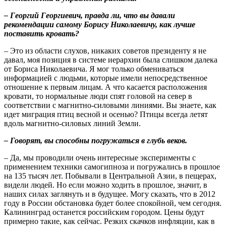
– Георгий Георгиевич, правда ли, что вы давали
рекомендации самому Борису Николаевичу, как лучше
поставить кровать?
– Это из области слухов, никаких советов президенту я не
давал, моя позиция в системе иерархии была слишком далека
от Бориса Николаевича. Я мог только обмениваться
информацией с людьми, которые имели непосредственное
отношение к первым лицам. А что касается расположения
кровати, то нормальные люди спят головой на север в
соответствии с магнитно-силовыми линиями. Вы знаете, как
идет миграция птиц весной и осенью? Птицы всегда летят
вдоль магнитно-силовых линий Земли.
– Говорят, вы способны погружаться в глубь веков.
– Да, мы проводили очень интересные эксперименты с
применением техники самогипноза и погружались в прошлое
на 135 тысяч лет. Побывали в Центральной Азии, в пещерах,
видели людей. Но если можно ходить в прошлое, значит, в
наших силах заглянуть и в будущее. Могу сказать, что в 2012
году в России обстановка будет более спокойной, чем сегодня.
Калининград останется российским городом. Цены будут
примерно такие, как сейчас. Резких скачков инфляции, как в