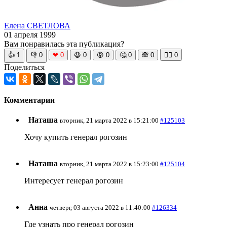
Елена СВЕТЛОВА
01 апреля 1999
Вам понравилась эта публикация?
👍
1
👎
0
❤
0
😆
0
😡
0
🤔
0
🙈
0
🧘‍♀️
0
Поделиться
Комментарии
Наташа
вторник, 21 марта 2022 в 15:21:00
#125103
Хочу купить генерал рогозин
Наташа
вторник, 21 марта 2022 в 15:23:00
#125104
Интересует генерал рогозин
Анна
четверг, 03 августа 2022 в 11:40:00
#126334
Где узнать про генерал рогозин