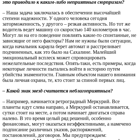
это приводило к каким-либо неприятным сюрпризам?
– Наша задача заключалась в обеспечении высочайшей
степени надежности. У одного человека сегодня
заторможенность, у другого – резкая активность. Но тот же
водитель ведет машину со скоростью 140 километров в час.
Могут ли на его поведение повлиять какие-то спонтанные, не
зависящие от него факторы? Нам не нужны были ситуации,
когда начальник караула берет автомат и расстреливает
подчиненных, как это было на Сахалине. Малейший
эмоциональный всплеск может спровоцировать
нежелательные последствия. Опять-таки, есть примеры, когда
некоторые личности пытались войти в историю путем
убийства знаменитости. Главным объектом нашего внимания
была личная охрана, те, кто стоит за спиной первых лиц.
– Какой знак звезд считается неблагоприятным?
– Например, начинается ретроградный Меркурий. Все
планеты идут слева направо, а Меркурий останавливается,
сутки стоит на месте, а потом начинает двигаться справа
налево. В это время целый ряд решений, особенно
финансовых, могут оказаться неэффективными, а намечено
подписание различных указов, распоряжений,
постановлений, договоров. Мы предупреждаем: