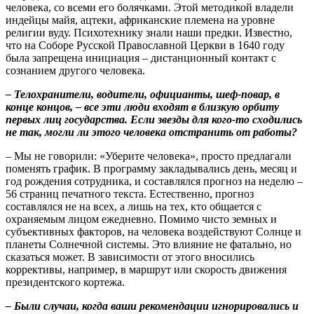
человека, со всеми его болячками. Этой методикой владели
индейцы майя, ацтеки, африканские племена на уровне
религии вуду. Психотехнику знали наши предки. Известно,
что на Соборе Русской Православной Церкви в 1640 году
была запрещена инициация – дистанционный контакт с
сознанием другого человека.
– Телохранители, водители, официанты, шеф-повар, в
конце концов, – все эти люди входят в близкую орбиту
первых лиц государства. Если звезды для кого-то сходились
не так, могли ли этого человека отстранить от работы?
– Мы не говорили: «Уберите человека», просто предлагали
поменять график. В программу закладывались день, месяц и
год рождения сотрудника, и составлялся прогноз на неделю –
56 страниц печатного текста. Естественно, прогноз
составлялся не на всех, а лишь на тех, кто общается с
охраняемым лицом ежедневно. Помимо чисто земных и
субъективных факторов, на человека воздействуют Солнце и
планеты Солнечной системы. Это влияние не фатально, но
сказаться может. В зависимости от этого вносились
коррективы, например, в маршрут или скорость движения
президентского кортежа.
– Были случаи, когда ваши рекомендации игнорировались и