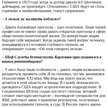
Германии в 1923 году, когда за доллар давали 4,6 триллиона
дойчмарок, не произойдет. Отношения с США будут не столь
горячими и любвеобильными, станут сдержаннее.
– А нельзя ли заглянуть поближе?
– Давать ближайшие прогнозы – удел политиков. Люди нашей
профессии не имеют права давать открытые прогнозы в сфере
общественно-политической жизни. По конкретным людям
будущее себя закрывает. Когда задаешь такой вопрос человеку,
находящемуся в состоянии глубокого гипноза, он
отворачивает голову: «Об этом говорить нельзя».
– Шеф Службы безопасности Коржаков прислушивался к
вашим рекомендациям?
– У него была такая особенность – давать людям возможность
раскрыться, проявить себя. И он понимал, что мы занимаемся
технологиями ХХI века. Мы ведь как никто знали, что
делается в этой области на Западе. В службу безопасности
президента США входит астрологическое подразделение. В
Соединенных Штатах создан институт гипноза, который
готовит ежегодно шестьдесят – восемьдесят специалистов для
ФБР, действует закон о принятии результатов, полученных
при использовании гипноза, в суде. В России такого закона