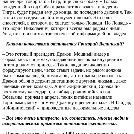
нашей эры говорили: «Тигр, ищи свою собаку!» Только
рожденный в год Собаки разделит все взлеты и падения
Тигра, будет предан ему до конца, до последнего дыхания. Так
что их союз идеальный и монументальный. Это союз
спасателей, в котором не хватает только Лошади. Но Лошадь –
это Борис Николаевич, который всегда был рядом с ними.
Увы, никто из них астрологической информацией не владел.
– Какими качествами отличается Григорий Явлинский?
– Это готовый президент. Дракон. Мощный лидер в
формальных системах, обладающий высоким внутренним
потенциалом от природы. Такие люди великолепно
формулируют цели, четко ставят задачи, но рядом должна
быть команда людей, помогающая эти планы реализовать.
Дракон обычно держит дистанцию с другими людьми, даже
членами своей команды. А вот Жириновский, Собака по
восточному календарю, и Гайдар, родившийся в год
Обезьяны, причем в апреле, таких китайцы называли
Гориллами, могут помочь Дракону в решении задач. И Гайдар,
и Жириновский – прирожденные неформальные лидеры.
– Все это очень интересно, но, согласитесь, многие люди к
астрологическим прогнозам относятся скептически.
– Приведу пример. 16 августа 1991 года в московской газете