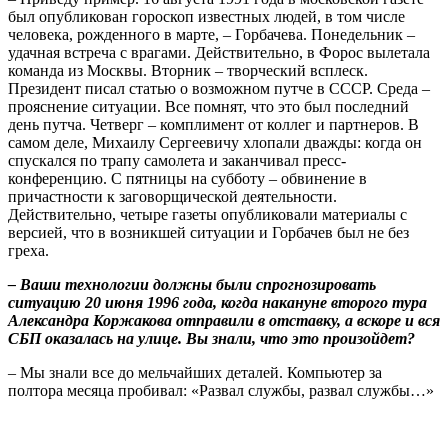
был опубликован гороскоп известных людей, в том числе
человека, рожденного в марте, – Горбачева. Понедельник –
удачная встреча с врагами. Действительно, в Форос вылетала
команда из Москвы. Вторник – творческий всплеск.
Президент писал статью о возможном путче в СССР. Среда –
прояснение ситуации. Все помнят, что это был последний
день путча. Четверг – комплимент от коллег и партнеров. В
самом деле, Михаилу Сергеевичу хлопали дважды: когда он
спускался по трапу самолета и заканчивал пресс-
конференцию. С пятницы на субботу – обвинение в
причастности к заговорщической деятельности.
Действительно, четыре газеты опубликовали материалы с
версией, что в возникшей ситуации и Горбачев был не без
греха.
– Ваши технологии должны были спрогнозировать
ситуацию 20 июня 1996 года, когда накануне второго тура
Александра Коржакова отправили в отставку, а вскоре и вся
СБП оказалась на улице. Вы знали, что это произойдет?
– Мы знали все до мельчайших деталей. Компьютер за
полтора месяца пробивал: «Развал службы, развал службы…»