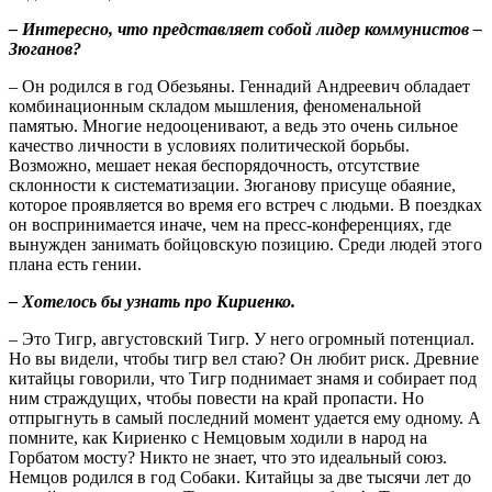
– Интересно, что представляет собой лидер коммунистов –
Зюганов?
– Он родился в год Обезьяны. Геннадий Андреевич обладает
комбинационным складом мышления, феноменальной
памятью. Многие недооценивают, а ведь это очень сильное
качество личности в условиях политической борьбы.
Возможно, мешает некая беспорядочность, отсутствие
склонности к систематизации. Зюганову присуще обаяние,
которое проявляется во время его встреч с людьми. В поездках
он воспринимается иначе, чем на пресс-конференциях, где
вынужден занимать бойцовскую позицию. Среди людей этого
плана есть гении.
– Хотелось бы узнать про Кириенко.
– Это Тигр, августовский Тигр. У него огромный потенциал.
Но вы видели, чтобы тигр вел стаю? Он любит риск. Древние
китайцы говорили, что Тигр поднимает знамя и собирает под
ним страждущих, чтобы повести на край пропасти. Но
отпрыгнуть в самый последний момент удается ему одному. А
помните, как Кириенко с Немцовым ходили в народ на
Горбатом мосту? Никто не знает, что это идеальный союз.
Немцов родился в год Собаки. Китайцы за две тысячи лет до