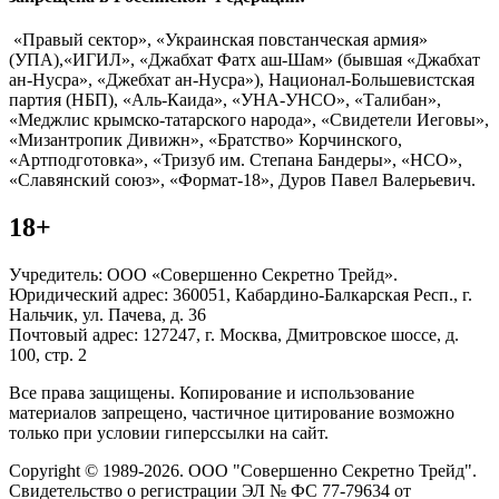
«Правый сектор», «Украинская повстанческая армия»
(УПА),«ИГИЛ», «Джабхат Фатх аш-Шам» (бывшая «Джабхат
ан-Нусра», «Джебхат ан-Нусра»), Национал-Большевистская
партия (НБП), «Аль-Каида», «УНА-УНСО», «Талибан»,
«Меджлис крымско-татарского народа», «Свидетели Иеговы»,
«Мизантропик Дивижн», «Братство» Корчинского,
«Артподготовка», «Тризуб им. Степана Бандеры», «НСО»,
«Славянский союз», «Формат-18», Дуров Павел Валерьевич.
18+
Учредитель: ООО «Совершенно Секретно Трейд».
Юридический адрес: 360051, Кабардино-Балкарская Респ., г.
Нальчик, ул. Пачева, д. 36
Почтовый адрес: 127247, г. Москва, Дмитровское шоссе, д.
100, стр. 2
Все права защищены. Копирование и использование
материалов запрещено, частичное цитирование возможно
только при условии гиперссылки на сайт.
Copyright © 1989-2026. ООО "Совершенно Секретно Трейд".
Свидетельство о регистрации ЭЛ № ФС 77-79634 от