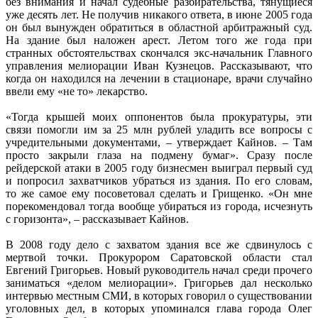
без внимания и начал судебные разбирательства, тянущиеся
уже десять лет. Не получив никакого ответа, в июне 2005 года
он был вынужден обратиться в областной арбитражный суд.
На здание был наложен арест. Летом того же года при
странных обстоятельствах скончался экс-начальник Главного
управления мелиорации Иван Кузнецов. Рассказывают, что
когда он находился на лечении в стационаре, врачи случайно
ввели ему «не то» лекарство.
«Тогда крышей моих оппонентов была прокуратуры, эти
связи помогли им за 25 млн рублей уладить все вопросы с
учредительными документами, – утверждает Кайнов. – Там
просто закрыли глаза на подмену бумаг». Сразу после
рейдерской атаки в 2005 году бизнесмен выиграл первый суд
и попросил захватчиков убраться из здания. По его словам,
то же самое ему посоветовал сделать и Грищенко. «Он мне
порекомендовал тогда вообще убираться из города, исчезнуть
с горизонта», – рассказывает Кайнов.
В 2008 году дело с захватом здания все же сдвинулось с
мертвой точки. Прокурором Саратовской области стал
Евгений Григорьев. Новый руководитель начал среди прочего
заниматься «делом мелиорации». Григорьев дал несколько
интервью местным СМИ, в которых говорил о существовании
уголовных дел, в которых упоминался глава города Олег