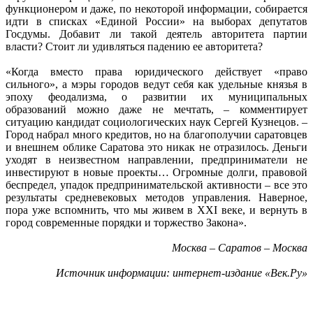
функционером и даже, по некоторой информации, собирается
идти в списках «Единой России» на выборах депутатов
Госдумы. Добавит ли такой деятель авторитета партии
власти? Стоит ли удивляться падению ее авторитета?
«Когда вместо права юридического действует «право
сильного», а мэры городов ведут себя как удельные князья в
эпоху феодализма, о развитии их муниципальных
образований можно даже не мечтать, – комментирует
ситуацию кандидат социологических наук Сергей Кузнецов. –
Город набрал много кредитов, но на благополучии саратовцев
и внешнем облике Саратова это никак не отразилось. Деньги
уходят в неизвестном направлении, предприниматели не
инвестируют в новые проекты… Огромные долги, правовой
беспредел, упадок предпринимательской активности – все это
результаты средневековых методов управления. Наверное,
пора уже вспомнить, что мы живем в XXI веке, и вернуть в
город современные порядки и торжество Закона».
Москва – Саратов – Москва
Источник информации: интернет-издание «Век.Ру»