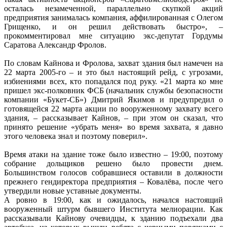
осталась незамеченной, параллельно скупкой акций
предприятия занималась компания, аффилированная с Олегом
Грищенко, и он решил действовать быстро», –
прокомментировал мне ситуацию экс-депутат Гордумы
Саратова Александр Фролов.
По словам Кайнова и Фролова, захват здания был намечен на
22 марта 2005-го – и это был настоящий рейд, с угрозами,
избиениями всех, кто попадался под руку. «21 марта ко мне
пришел экс-полковник ФСБ (начальник службы безопасности
компании «Букет-СБ») Дмитрий Якимов и предупредил о
готовящейся 22 марта акции по вооруженному захвату всего
здания, – рассказывает Кайнов, – при этом он сказал, что
принято решение «убрать меня» во время захвата, я давно
этого человека знал и поэтому поверил».
Время атаки на здание тоже было известно – 19:00, поэтому
собрание дольщиков решено было провести днем.
Большинством голосов собравшиеся оставили в должности
прежнего гендиректора предприятия – Ковалёва, после чего
утвердили новые уставные документы.
А ровно в 19:00, как и ожидалось, начался настоящий
вооруженный штурм бывшего Института мелиорации. Как
рассказывали Кайнову очевидцы, к зданию подъехали два