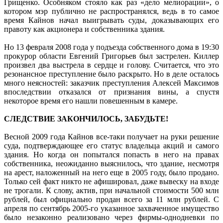
Грищенко. Особняком стояло как раз «дело мелиорации», о
котором мэр публично не распространялся, ведь в то самое
время Кайнов начал выигрывать суды, доказывающих его
правоту как акционера и собственника здания.
Но 13 февраля 2008 года у подъезда собственного дома в 19:30
прокурор области Евгений Григорьев был застрелен. Киллер
произвел два выстрела в сердце и голову. Считается, что это
резонансное преступление было раскрыто. Но в деле осталось
много неясностей: заказчик преступления Алексей Максимов
впоследствии отказался от признания вины, а спустя
некоторое время его нашли повешенным в камере.
СЛЕДСТВИЕ ЗАКОНЧИЛОСЬ, ЗАБУДЬТЕ!
Весной 2009 года Кайнов все-таки получает на руки решение
суда, подтверждающее его статус владельца акций и самого
здания. Но когда он попытался попасть в него на правах
собственника, неожиданно выяснилось, что здание, несмотря
на арест, наложенный на него еще в 2005 году, было продано.
Только сей факт никто не афишировал, даже вывеску на входе
не трогали. К слову, актив, при начальной стоимости 500 млн
рублей, был официально продан всего за 11 млн рублей. С
апреля по сентябрь 2005-го указанное захваченное имущество
было незаконно реализовано через фирмы-однодневки по