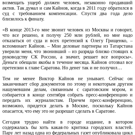
возмещать ущерб должен человек, незаконно продавший
актив. Так думал и сам Кайнов, когда в 2011 году обратился в
суд с требованием компенсации. Спустя два года дело
близилось к финалу.
«В конце 2013-го мне звонит человек из Москвы и говорит,
что все решено, я получу 250 млн рублей, но мне надо
отказаться от суда и всех претензий к Олегу Грищенко, –
вспоминает Кайнов. – Мои деловые партнеры из Татарстана
уверили меня, что звонивший – из разряда близко стоящих к
руководству СК России, а значит, решает все вопросы».
Деньги обещали якобы в течение месяца. Кайнов отозвал все
претензии к главе Саратова. Но денег так и не получил…
Тем не менее Виктор Кайнов не унывает. Сейчас он
заканчивает сбор документов по этому и некоторым другим
нашумевшим делам, связанным с саратовским мэром, и
собирается в конце сентября собрать пресс-конференцию и
передать их журналистам. Причем пресс-конференцию,
возможно, придется делать в Москве, поскольку Кайнов
опасается, что ему это не разрешат сделать в Саратове.
Сегодня трудно найти в городе издание, в котором
содержалась бы хоть какая-то критика городских властей.
Пару лет назад одна из федеральных газет опубликовала цикл