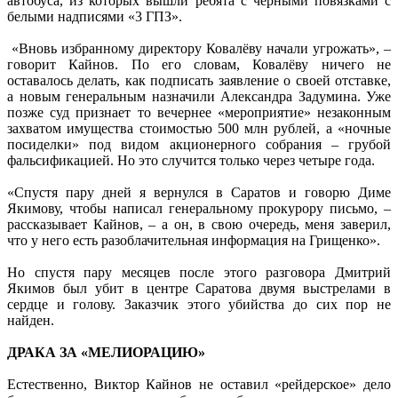
автобуса, из которых вышли ребята с черными повязками с
белыми надписями «3 ГПЗ».
«Вновь избранному директору Ковалёву начали угрожать», –
говорит Кайнов. По его словам, Ковалёву ничего не
оставалось делать, как подписать заявление о своей отставке,
а новым генеральным назначили Александра Задумина. Уже
позже суд признает то вечернее «мероприятие» незаконным
захватом имущества стоимостью 500 млн рублей, а «ночные
посиделки» под видом акционерного собрания – грубой
фальсификацией. Но это случится только через четыре года.
«Спустя пару дней я вернулся в Саратов и говорю Диме
Якимову, чтобы написал генеральному прокурору письмо, –
рассказывает Кайнов, – а он, в свою очередь, меня заверил,
что у него есть разоблачительная информация на Грищенко».
Но спустя пару месяцев после этого разговора Дмитрий
Якимов был убит в центре Саратова двумя выстрелами в
сердце и голову. Заказчик этого убийства до сих пор не
найден.
ДРАКА ЗА «МЕЛИОРАЦИЮ»
Естественно, Виктор Кайнов не оставил «рейдерское» дело