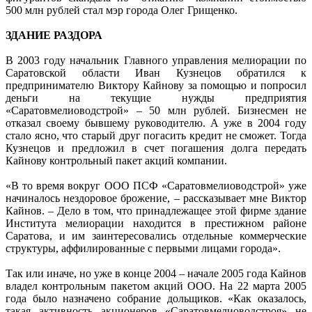
500 млн рублей стал мэр города Олег Грищенко.
ЗДАНИЕ РАЗДОРА
В 2003 году начальник Главного управления мелиорации по
Саратовской области Иван Кузнецов обратился к
предпринимателю Виктору Кайнову за помощью и попросил
деньги на текущие нужды предприятия
«Саратовмелиоводстрой» – 50 млн рублей. Бизнесмен не
отказал своему бывшему руководителю. А уже в 2004 году
стало ясно, что старый друг погасить кредит не сможет. Тогда
Кузнецов и предложил в счет погашения долга передать
Кайнову контрольный пакет акций компании.
«В то время вокруг ООО ПСФ «Саратовмелиоводстрой» уже
начиналось нездоровое брожение, – рассказывает мне Виктор
Кайнов. – Дело в том, что принадлежащее этой фирме здание
Института мелиорации находится в престижном районе
Саратова, и им заинтересовались отдельные коммерческие
структуры, аффилированные с первыми лицами города».
Так или иначе, но уже в конце 2004 – начале 2005 года Кайнов
владел контрольным пакетом акций ООО. На 22 марта 2005
года было назначено собрание дольщиков. «Как оказалось,
такая активность акционеров «Саратовмелиоводстроя» не