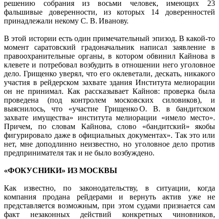
решению собрания из восьми человек, имеющих 23
фальшивые доверенности, из которых 14 доверенностей
принадлежали некому С. В. Иванову.
В этой истории есть один примечательный эпизод. В какой-то
момент саратовский градоначальник написал заявление в
правоохранительные органы, в котором обвинил Кайнова в
клевете и потребовал возбудить в отношении него уголовное
дело. Грищенко уверял, что его оклеветали, дескать, никакого
участия в рейдерском захвате здания Института мелиорации
он не принимал. Как рассказывает Кайнов: проверка была
проведена (под контролем московских силовиков), и
выяснилось, что «участие Грищенко О. В. в бандитском
захвате имущества» института мелиорации «имело место».
Причем, по словам Кайнова, слово «бандитский» якобы
фигурировало даже в официальных документах». Так это или
нет, мне доподлинно неизвестно, но уголовное дело против
предпринимателя так и не было возбуждено.
«ФОКУСНИКИ» ИЗ МОСКВЫ
Как известно, по законодательству, в ситуации, когда
компания продана рейдерами и вернуть актив уже не
представляется возможным, при этом судами признается сам
факт незаконных действий конкретных чиновников,