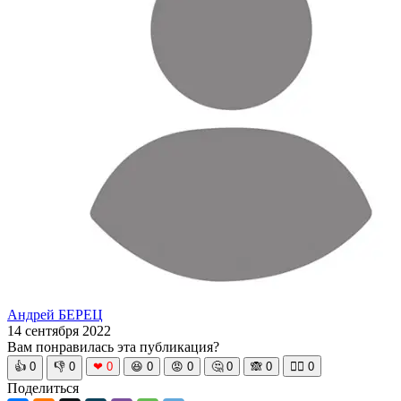
Андрей БЕРЕЦ
14 сентября 2022
Вам понравилась эта публикация?
👍
0
👎
0
❤
0
😆
0
😡
0
🤔
0
🙈
0
🧘‍♀️
0
Поделиться