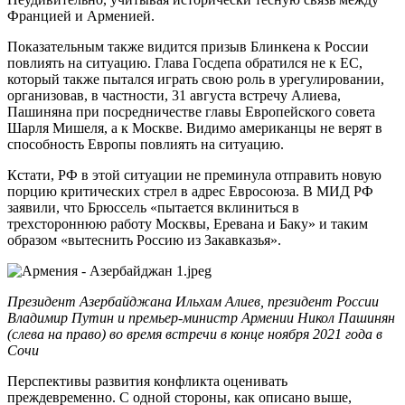
Францией и Арменией.
Показательным также видится призыв Блинкена к России
повлиять на ситуацию. Глава Госдепа обратился не к ЕС,
который также пытался играть свою роль в урегулировании,
организовав, в частности, 31 августа встречу Алиева,
Пашиняна при посредничестве главы Европейского совета
Шарля Мишеля, а к Москве. Видимо американцы не верят в
способность Европы повлиять на ситуацию.
Кстати, РФ в этой ситуации не преминула отправить новую
порцию критических стрел в адрес Евросоюза. В МИД РФ
заявили, что Брюссель «пытается вклиниться в
трехстороннюю работу Москвы, Еревана и Баку» и таким
образом «вытеснить Россию из Закавказья».
Президент А
зербайджана Ильхам Алиев, президент России
Владимир Путин и премьер-министр Армении Никол Пашинян
(слева на право) во время встречи в конце ноября 2021 года в
Сочи
Перспективы развития конфликта оценивать
преждевременно. С одной стороны, как описано выше,