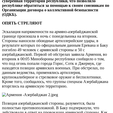
суверенная территория республики, что позволило
республике обратиться за помощью к своим союзникам по
Организации договора о коллективной безопасности
(ОДКБ).
ОПЯТЬ СТРЕЛЯЮТ
Эскалация напряженности на армяно-азербайджанской
границе произошла в ночь с понедельника на вторник.
Стороны наносили обоюдные артиллерийские удары, в
результате которых по официальным данным Еревана и Баку
погибло 49 человек с армянской стороны и 50 с
азербайджанской. Первой об обстрелах заявила Армения, во
вторник в 00:05 Минобороны республики сообщило о том,
что под огонь попали города Горис, Сотк и Джермук, где
находятся позиции армянских военных. При обстрелах, по
данным ведомства, применялись артиллерия,
крупнокалиберное и стрелковое оружие и беспилотники.
Кроме того, сообщалось, что группы спецназа Азербайджана
вторглись на армянскую территорию.
Позиция азербайджанской стороны, разумеется, была
полностью противоположной. В Баку подчеркнули, что
действовали в ответ на провокации армянской стороны. Как