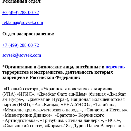
Рекламный отдел:
+7 (499) 288-00-72
reklama@sovsek.com
Отдел распространения:
+7 (499) 288-00-72
sovsek@sovsek.com
*Организации и физические лица, внесённные в
перечень
террористов и экстремистов, деятельность которых
запрещена в Российской Федерации:
«Правый сектор», «Украинская повстанческая армия»
(УПА),«ИГИЛ», «Джабхат Фатх аш-Шам» (бывшая «Джабхат
ан-Нусра», «Джебхат ан-Нусра»), Национал-Большевистская
партия (НБП), «Аль-Каида», «УНА-УНСО», «Талибан»,
«Меджлис крымско-татарского народа», «Свидетели Иеговы»,
«Мизантропик Дивижн», «Братство» Корчинского,
«Артподготовка», «Тризуб им. Степана Бандеры», «НСО»,
«Славянский союз», «Формат-18», Дуров Павел Валерьевич.