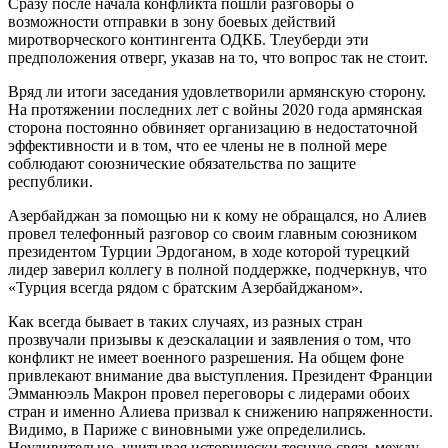
Сразу после начала конфликта пошли разговоры о
возможности отправки в зону боевых действий
миротворческого контингента ОДКБ. Тлеуберди эти
предположения отверг, указав на то, что вопрос так не стоит.
Вряд ли итоги заседания удовлетворили армянскую сторону.
На протяжении последних лет с войны 2020 года армянская
сторона постоянно обвиняет организацию в недостаточной
эффективности и в том, что ее члены не в полной мере
соблюдают союзнические обязательства по защите
республики.
Азербайджан за помощью ни к кому не обращался, но Алиев
провел телефонный разговор со своим главным союзником
президентом Турции Эрдоганом, в ходе которой турецкий
лидер заверил коллегу в полной поддержке, подчеркнув, что
«Турция всегда рядом с братским Азербайджаном».
Как всегда бывает в таких случаях, из разных стран
прозвучали призывы к деэскалации и заявления о том, что
конфликт не имеет военного разрешения. На общем фоне
привлекают внимание два выступления. Президент Франции
Эмманюэль Макрон провел переговоры с лидерами обоих
стран и именно Алиева призвал к снижению напряженности.
Видимо, в Париже с виновными уже определились.
Неудивительно, учитывая исторически тесную связь между