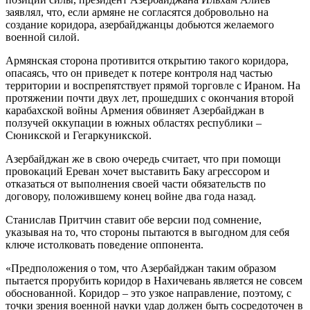
заявлял, что, если армяне не согласятся добровольно на
создание коридора, азербайджанцы добьются желаемого
военной силой.
Армянская сторона противится открытию такого коридора,
опасаясь, что он приведет к потере контроля над частью
территории и воспрепятствует прямой торговле с Ираном. На
протяжении почти двух лет, прошедших с окончания второй
карабахской войны Армения обвиняет Азербайджан в
ползучей оккупации в южных областях республики –
Сюникской и Гегаркуникской.
Азербайджан же в свою очередь считает, что при помощи
провокаций Ереван хочет выставить Баку агрессором и
отказаться от выполнения своей части обязательств по
договору, положившему конец войне два года назад.
Станислав Притчин ставит обе версии под сомнение,
указывая на то, что стороны пытаются в выгодном для себя
ключе истолковать поведение оппонента.
«Предположения о том, что Азербайджан таким образом
пытается прорубить коридор в Нахичевань является не совсем
обоснованной. Коридор – это узкое направление, поэтому, с
точки зрения военной науки удар должен быть сосредоточен в