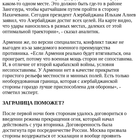
каком-то одном месте. Это должно быть где-то в районе
Зангезура, чтобы кратчайшим путем пройти в сторону
Нахичевани. Сегодня президент Азербайджана Ильхам Алиев
заявил, что Азербайджан достиг всех целей. На карте видно,
что удары наносились в разных местах, далеких от этой
оптимальной траектории», - сказал аналитик.
Армении же, по версии специалиста, конфликт также не
выгоден из-за заведомого военного преимущества
противника. «Если Армения реально будет втягиваться, она
проиграет, потому что военная мощь сторон не сопоставима.
И, в отличие от второй карабахской войны, условия
несопоставимы. У Армении нет в качестве прикрытия
гористого рельефа местности и минных полей. Есть только
необорудованная граница, которая с азербайджанской
стороны гораздо лучше приспособлена для обороны», -
отметил эксперт.
ЗАГРАНИЦА ПОМОЖЕТ?
После первой ночи боев сторонам удалось договориться о
введении режима прекращения огня, который начал
действовать с утра вторника. Договоренность была
достигнута при посредничестве России. Москва призвала
стороны воздержаться от эскалации и вообще проявить