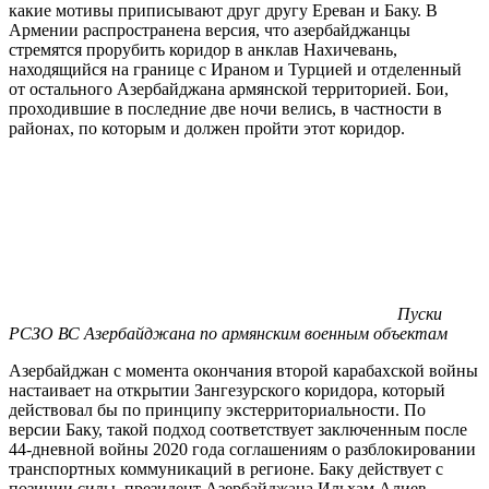
какие мотивы приписывают друг другу Ереван и Баку. В
Армении распространена версия, что азербайджанцы
стремятся прорубить коридор в анклав Нахичевань,
находящийся на границе с Ираном и Турцией и отделенный
от остального Азербайджана армянской территорией. Бои,
проходившие в последние две ночи велись, в частности в
районах, по которым и должен пройти этот коридор.
Пуски
РСЗО ВС Азербайджана по армянским военным объектам
Азербайджан с момента окончания второй карабахской войны
настаивает на открытии Зангезурского коридора, который
действовал бы по принципу экстерриториальности. По
версии Баку, такой подход соответствует заключенным после
44-дневной войны 2020 года соглашениям о разблокировании
транспортных коммуникаций в регионе. Баку действует с
позиции силы, президент Азербайджана Ильхам Алиев