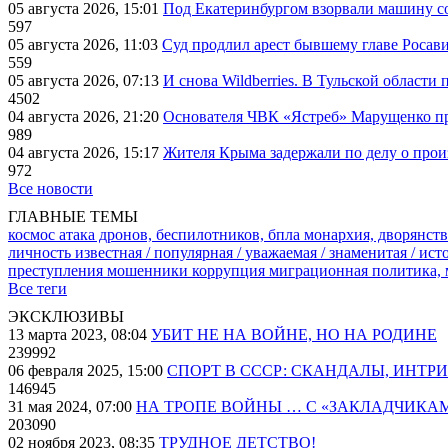
05 августа 2026, 15:01
Под Екатеринбургом взорвали машину со
597
05 августа 2026, 11:03
Суд продлил арест бывшему главе Росав
559
05 августа 2026, 07:13
И снова Wildberries. В Тульской области
4502
04 августа 2026, 21:20
Основателя ЧВК «Ястреб» Марущенко пр
989
04 августа 2026, 15:17
Жителя Крыма задержали по делу о про
972
Все новости
ГЛАВНЫЕ ТЕМЫ
космос
атака дронов, беспилотников, бпла
монархия, дворянств
личность известная / популярная / уважаемая / знаменитая / ис
преступления
мошенники
коррупция
миграционная политика,
Все теги
ЭКСКЛЮЗИВЫ
13 марта 2023, 08:04
УБИТ НЕ НА ВОЙНЕ, НО НА РОДИНЕ
239992
06 февраля 2025, 15:00
СПОРТ В СССР: СКАНДАЛЫ, ИНТР
146945
31 мая 2024, 07:00
НА ТРОПЕ ВОЙНЫ … С «ЗАКЛАДЧИКА
203090
02 ноября 2023, 08:35
ТРУДНОЕ ДЕТСТВО!