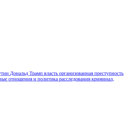
утин
Дональд Трамп
власть
организованная преступность
ные отношения и политика
расследования
криминал,