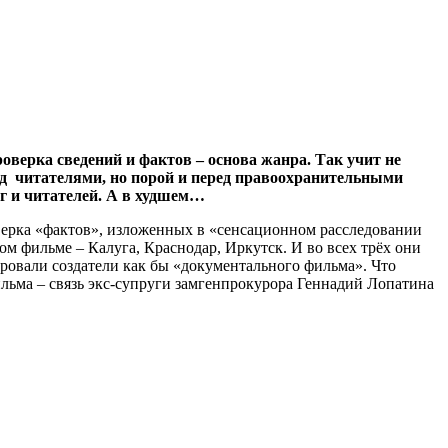
оверка сведений и фактов – основа жанра. Так учит не
ред читателями, но порой и перед правоохранительными
лег и читателей. А в худшем…
роверка «фактов», изложенных в «сенсационном расследовании
м фильме – Калуга, Краснодар, Иркутск. И во всех трёх они
овали создатели как бы «документального фильма». Что
льма – связь экс-супруги замгенпрокурора Геннадий Лопатина
.