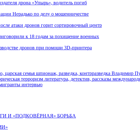
здателя дрона «Упырь», водитель погиб
иации Нерадько по делу о мошенничестве
 после атаки дронов горит сортировочный центр
иговорили к 18 годам за похищение военных
изводстве дронов при помощи 3D‑принтера
о, царская семья
шпионаж, разведка, контрразведка
Владимир П
торическая
терроризм
литература, детектив, рассказы
международ
 мигранты
интервью
ИГИ И «ПОДКОВЁРНАЯ» БОРЬБА
МИ»