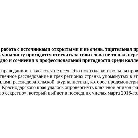
 работа с источниками открытыми и не очень, тщательная пр
 журналисту приходится отвечать за свои слова не только пе
аодно и сомнения в профессиональной пригодности среди кол
 справедливость касаются не всех. Это показала контрольная п
енное расследование в трёх регионах страны, упомянутых в это
ами расследовательской журналистики, которое продемонстрир
 Краснодарского края удалось опровергнуть ключевой эпизод фи
о секретно», который выйдет в последних числах марта 2016-го