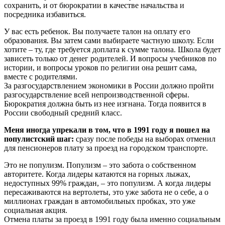
сохранить, и от бюрократии в качестве начальства и
посредника избавиться.
У вас есть ребенок. Вы получаете талон на оплату его
образования. Вы затем сами выбираете частную школу. Если
хотите – ту, где требуется доплата к сумме талона. Школа будет
зависеть только от денег родителей. И вопросы учебников по
истории, и вопросы уроков по религии она решит сама,
вместе с родителями.
За разгосударствлением экономики в России должно пройти
разгосударствление всей непроизводственной сферы.
Бюрократия должна быть из нее изгнана. Тогда появится в
России свободный средний класс.
Меня иногда упрекали в том, что в 1991 году я пошел на
популистский шаг:
сразу после победы на выборах отменил
для пенсионеров плату за проезд на городском транспорте.
Это не популизм. Популизм – это забота о собственном
авторитете. Когда лидеры катаются на горных лыжах,
недоступных 99% граждан, – это популизм. А когда лидеры
пересаживаются на вертолеты, это уже забота не о себе, а о
миллионах граждан в автомобильных пробках, это уже
социальная акция.
Отмена платы за проезд в 1991 году была именно социальным