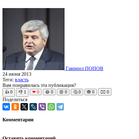
Гавриил ПОПОВ
24 июня 2013
Теги:
власть
Вам понравилась эта публикация?
👍
0
👎
1
❤
0
😆
0
😡
0
🤔
0
🙈
0
🧘‍♀️
0
Поделиться
Комментарии
Оставить комментарий