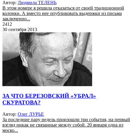
Автор:
Людмила ТЕЛЕНЬ
В этом номере я решила отказаться от своей традиционной
колонки. А вместо нее опубликовать выдержки из письма
заключенно...
2412
30 сентября 2013
ЗА ЧТО БЕРЕЗОВСКИЙ «УБРАЛ»
СКУРАТОВА?
Автор:
Олег ЛУРЬЕ
За последние пару недель произошли три события, на первый
взгляд никак не связанные между собой. 20 января одна из
моско...