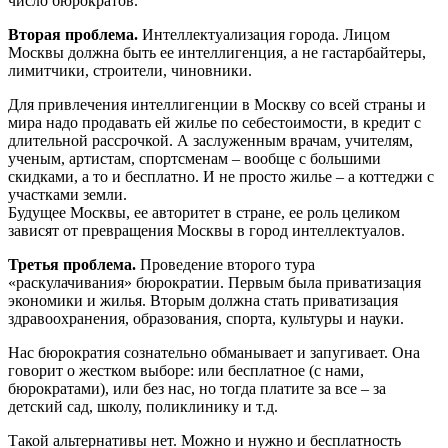
число бюрократов.
Вторая проблема.
Интеллектуализация города. Лицом
Москвы должна быть ее интеллигенция, а не гастарбайтеры,
лимитчики, строители, чиновники.
Для привлечения интеллигенции в Москву со всей страны и
мира надо продавать ей жилье по себестоимости, в кредит с
длительной рассрочкой. А заслуженным врачам, учителям,
ученым, артистам, спортсменам – вообще с большими
скидками, а то и бесплатно. И не просто жилье – а коттеджи с
участками земли.
Будущее Москвы, ее авторитет в стране, ее роль целиком
зависят от превращения Москвы в город интеллектуалов.
Третья проблема.
Проведение второго тура
«раскулачивания» бюрократии. Первым была приватизация
экономики и жилья. Вторым должна стать приватизация
здравоохранения, образования, спорта, культуры и науки.
Нас бюрократия сознательно обманывает и запугивает. Она
говорит о жестком выборе: или бесплатное (с нами,
бюрократами), или без нас, но тогда платите за все – за
детский сад, школу, поликлинику и т.д.
Такой альтернативы нет. Можно и нужно и бесплатность