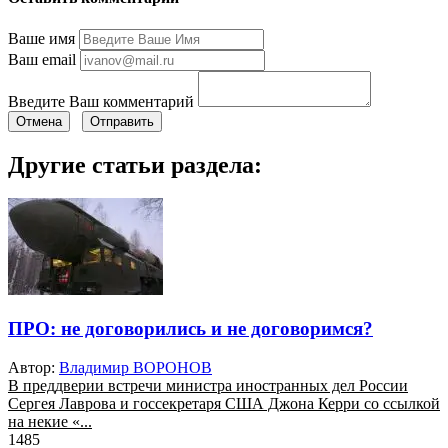
Ваше имя
Ваш email
Введите Ваш комментарий
Отмена
Отправить
Другие статьи раздела:
ПРО: не договорились и не договоримся?
Автор:
Владимир ВОРОНОВ
В преддверии встречи министра иностранных дел России
Сергея Лаврова и госсекретаря США Джона Керри со ссылкой
на некие «...
1485