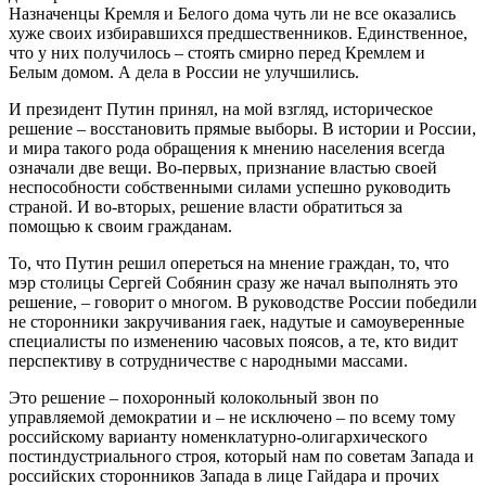
Назначенцы Кремля и Белого дома чуть ли не все оказались
хуже своих избиравшихся предшественников. Единственное,
что у них получилось – стоять смирно перед Кремлем и
Белым домом. А дела в России не улучшились.
И президент Путин принял, на мой взгляд, историческое
решение – восстановить прямые выборы. В истории и России,
и мира такого рода обращения к мнению населения всегда
означали две вещи. Во-первых, признание властью своей
неспособности собственными силами успешно руководить
страной. И во-вторых, решение власти обратиться за
помощью к своим гражданам.
То, что Путин решил опереться на мнение граждан, то, что
мэр столицы Сергей Собянин сразу же начал выполнять это
решение, – говорит о многом. В руководстве России победили
не сторонники закручивания гаек, надутые и самоуверенные
специалисты по изменению часовых поясов, а те, кто видит
перспективу в сотрудничестве с народными массами.
Это решение – похоронный колокольный звон по
управляемой демократии и – не исключено – по всему тому
российскому варианту номенклатурно-олигархического
постиндустриального строя, который нам по советам Запада и
российских сторонников Запада в лице Гайдара и прочих