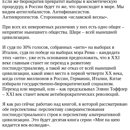
Если же бюрократия превратит выборы в косметическую
процедуру, в России будет то же, что происходит в мире. Мы
видим антиглобалистов. Антифинансистов.
Антиевропеистов. Сторонников «исламской весны».
При всех их невероятных различиях у них есть одно общее –
неприятие нынешнего общества. Шире – всей нынешней
цивилизации.
И судя по 30% голосов, собранных «анти» на выборах в
Италии, судя по победе на выборах мэра Рима – кандидата
этих «анти», уже есть основания предположить, что в ХХI
веке главным станет не переход к развитому
постиндустриализму, а такой же отказ от всей нынешней
цивилизации, какой имел место в первой четверти ХХ века,
когда сотни миллионов в России, Германии, Италии, Китае
избирали государственно-бюрократический социализм.
Переход или мирный, или – как предсказывал Элвин Тоффлер
– ХХI век станет веком антибюрократических революций.
Я как раз сейчас работаю над книгой, в которой рассматриваю
обе перспективы: перспективу совершенствования
постиндустриального строя и перспективу альтернативной
цивилизации. Это будет десятая книга серии «Мне на шею
кидается век-волкодав».