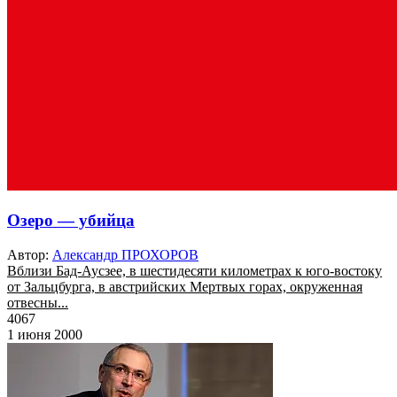
Озеро — убийца
Автор:
Александр ПРОХОРОВ
Вблизи Бад-Аусзее, в шестидесяти километрах к юго-востоку
от Зальцбурга, в австрийских Мертвых горах, окруженная
отвесны...
4067
1 июня 2000