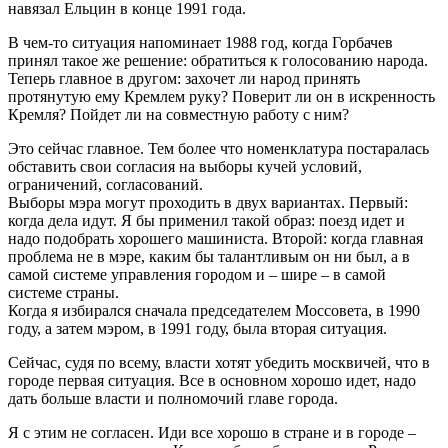
навязал Ельцин в конце 1991 года.
В чем-то ситуация напоминает 1988 год, когда Горбачев
принял такое же решение: обратиться к голосованию народа.
Теперь главное в другом: захочет ли народ принять
протянутую ему Кремлем руку? Поверит ли он в искренность
Кремля? Пойдет ли на совместную работу с ним?
Это сейчас главное. Тем более что номенклатура постаралась
обставить свои согласия на выборы кучей условий,
ограничений, согласований.
Выборы мэра могут проходить в двух вариантах. Первый:
когда дела идут. Я бы применил такой образ: поезд идет и
надо подобрать хорошего машиниста. Второй: когда главная
проблема не в мэре, каким бы талантливым он ни был, а в
самой системе управления городом и – шире – в самой
системе страны.
Когда я избирался сначала председателем Моссовета, в 1990
году, а затем мэром, в 1991 году, была вторая ситуация.
Сейчас, судя по всему, власти хотят убедить москвичей, что в
городе первая ситуация. Все в основном хорошо идет, надо
дать больше власти и полномочий главе города.
Я с этим не согласен. Иди все хорошо в стране и в городе –