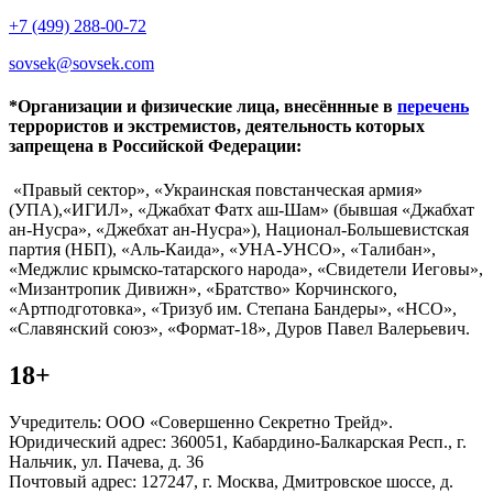
+7 (499) 288-00-72
sovsek@sovsek.com
*Организации и физические лица, внесённные в
перечень
террористов и экстремистов, деятельность которых
запрещена в Российской Федерации:
«Правый сектор», «Украинская повстанческая армия»
(УПА),«ИГИЛ», «Джабхат Фатх аш-Шам» (бывшая «Джабхат
ан-Нусра», «Джебхат ан-Нусра»), Национал-Большевистская
партия (НБП), «Аль-Каида», «УНА-УНСО», «Талибан»,
«Меджлис крымско-татарского народа», «Свидетели Иеговы»,
«Мизантропик Дивижн», «Братство» Корчинского,
«Артподготовка», «Тризуб им. Степана Бандеры», «НСО»,
«Славянский союз», «Формат-18», Дуров Павел Валерьевич.
18+
Учредитель: ООО «Совершенно Секретно Трейд».
Юридический адрес: 360051, Кабардино-Балкарская Респ., г.
Нальчик, ул. Пачева, д. 36
Почтовый адрес: 127247, г. Москва, Дмитровское шоссе, д.