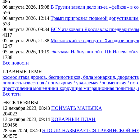
486
06 августа 2026, 15:08
В Грузии завели дело из-за «фейков» в с
556
06 августа 2026, 12:14
Трамп пригрозил тюрьмой допустившим 
578
06 августа 2026, 09:34
ВСУ атаковали Ярославль: предварител
4117
05 августа 2026, 21:38
Московский экс-депутат Харадизе получи
1247
05 августа 2026, 19:19
Экс-зама Набиуллиной в ЦБ Исаева объя
1738
Все новости
ГЛАВНЫЕ ТЕМЫ
космос
атака дронов, беспилотников, бпла
монархия, дворянств
личность известная / популярная / уважаемая / знаменитая / ис
преступления
мошенники
коррупция
миграционная политика,
Все теги
ЭКСКЛЮЗИВЫ
12 декабря 2023, 08:43
ПОЙМАТЬ МАНЬЯКА
204023
13 октября 2023, 09:14
КОВАРНЫЙ ПЛАН
190456
28 мая 2024, 08:50
ЭТО ЛИ НАЗЫВАЕТСЯ ГРУЗИНСКОЙ М
304575