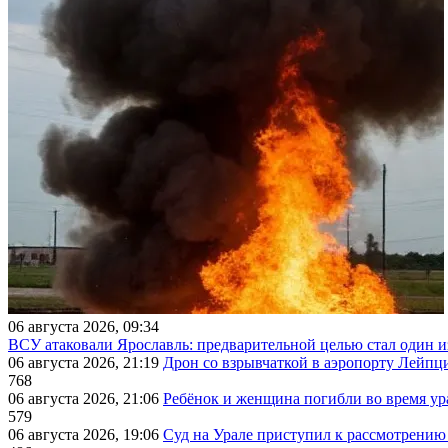
06 августа 2026, 09:34
ВСУ атаковали Ярославль: предварительной целью стал один
06 августа 2026, 21:19
Дрон со взрывчаткой в аэропорту Лейпци
768
06 августа 2026, 21:06
Ребёнок и женщина погибли во время ур
579
06 августа 2026, 19:06
Суд на Урале приступил к рассмотрени