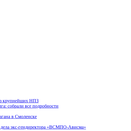
 из крупнейших НПЗ
га: собрали все подробности
агана в Смоленске
ю дела экс-гендиректора «ВСМПО-Ависма»