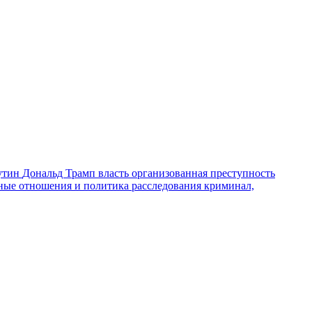
утин
Дональд Трамп
власть
организованная преступность
ные отношения и политика
расследования
криминал,