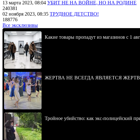
13 марта 2023, 08:04
УБИТ НЕ НА ВОЙНЕ, НО НА РОДИНЕ
240381
02 ноября 2023, 08:35
ТРУДНОЕ ДЕТСТВО!
188776
Все эксклюзивы
Какие товары пропадут из магазинов с 1 авг
ЖЕРТВА НЕ ВСЕГДА ЯВЛЯЕТСЯ ЖЕРТ
Тройное убийство: как экс-полицейский пр