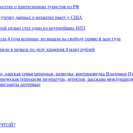
оцсетях о притеснениях туристов из РФ
утечку данных о нехватке ракет у США
ьной целью стал один из крупнейших НПЗ
ла 4 года колонии, но вышла на свободу прямо в зале суда
вили в розыск по делу хищения 4 млрд рублей
о, царская семья
шпионаж, разведка, контрразведка
Владимир П
торическая
терроризм
литература, детектив, рассказы
международ
 мигранты
интервью
ЕЧТОЙ?