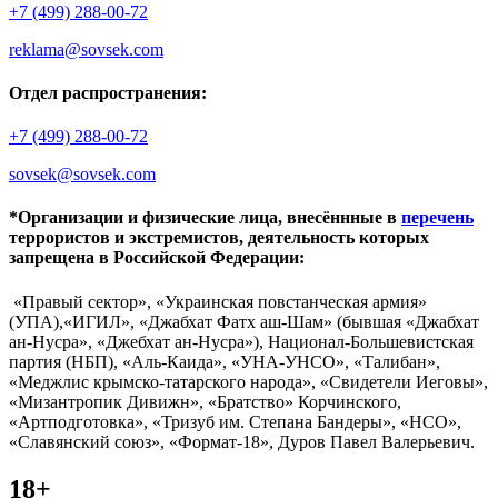
+7 (499) 288-00-72
reklama@sovsek.com
Отдел распространения:
+7 (499) 288-00-72
sovsek@sovsek.com
*Организации и физические лица, внесённные в
перечень
террористов и экстремистов, деятельность которых
запрещена в Российской Федерации:
«Правый сектор», «Украинская повстанческая армия»
(УПА),«ИГИЛ», «Джабхат Фатх аш-Шам» (бывшая «Джабхат
ан-Нусра», «Джебхат ан-Нусра»), Национал-Большевистская
партия (НБП), «Аль-Каида», «УНА-УНСО», «Талибан»,
«Меджлис крымско-татарского народа», «Свидетели Иеговы»,
«Мизантропик Дивижн», «Братство» Корчинского,
«Артподготовка», «Тризуб им. Степана Бандеры», «НСО»,
«Славянский союз», «Формат-18», Дуров Павел Валерьевич.
18+