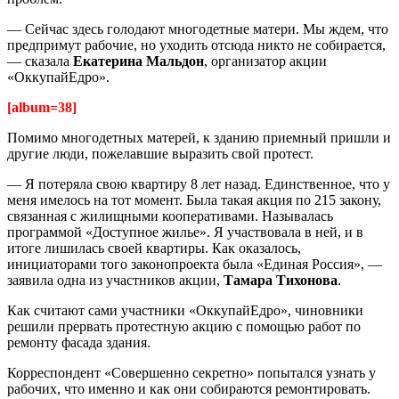
— Сейчас здесь голодают многодетные матери. Мы ждем, что
предпримут рабочие, но уходить отсюда никто не собирается,
— сказала
Екатерина Мальдон
, организатор акции
«ОккупайЕдро».
[album=38]
Помимо многодетных матерей, к зданию приемный пришли и
другие люди, пожелавшие выразить свой протест.
— Я потеряла свою квартиру 8 лет назад. Единственное, что у
меня имелось на тот момент. Была такая акция по 215 закону,
связанная с жилищными кооперативами. Называлась
программой «Доступное жилье». Я участвовала в ней, и в
итоге лишилась своей квартиры. Как оказалось,
инициаторами того законопроекта была «Единая Россия», —
заявила одна из участников акции,
Тамара Тихонова
.
Как считают сами участники «ОккупайЕдро», чиновники
решили прервать протестную акцию с помощью работ по
ремонту фасада здания.
Корреспондент «Совершенно секретно» попытался узнать у
рабочих, что именно и как они собираются ремонтировать.