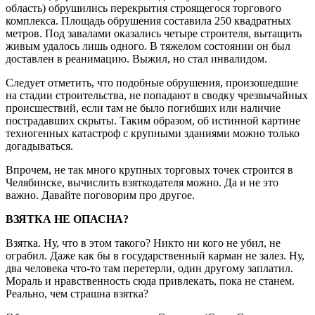
область) обрушились перекрытия строящегося торгового
комплекса. Площадь обрушения составила 250 квадратных
метров. Под завалами оказались четыре строителя, вытащить
живым удалось лишь одного. В тяжелом состоянии он был
доставлен в реанимацию. Выжил, но стал инвалидом.
Следует отметить, что подобные обрушения, произошедшие
на стадии строительства, не попадают в сводку чрезвычайных
происшествий, если там не было погибших или наличие
пострадавших скрыты. Таким образом, об истинной картине
техногенных катастроф с крупными зданиями можно только
догадываться.
Впрочем, не так много крупных торговых точек строится в
Челябинске, вычислить взяткодателя можно. Да и не это
важно. Давайте поговорим про другое.
ВЗЯТКА НЕ ОПАСНА?
Взятка. Ну, что в этом такого? Никто ни кого не убил, не
ограбил. Даже как бы в государственный карман не залез. Ну,
два человека что-то там перетерли, один другому заплатил.
Мораль и нравственность сюда привлекать, пока не станем.
Реально, чем страшна взятка?