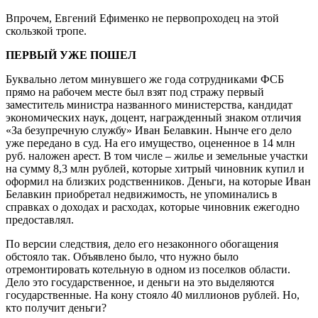
Впрочем, Евгений Ефименко не первопроходец на этой
скользкой тропе.
ПЕРВЫЙ УЖЕ ПОШЕЛ
Буквально летом минувшего же года сотрудниками ФСБ
прямо на рабочем месте был взят под стражу первый
заместитель министра названного министерства, кандидат
экономических наук, доцент, награжденный знаком отличия
«За безупречную службу» Иван Белавкин. Нынче его дело
уже передано в суд. На его имущество, оцененное в 14 млн
руб. наложен арест. В том числе – жилье и земельные участки
на сумму 8,3 млн рублей, которые хитрый чиновник купил и
оформил на близких родственников. Деньги, на которые Иван
Белавкин приобретал недвижимость, не упоминались в
справках о доходах и расходах, которые чиновник ежегодно
предоставлял.
По версии следствия, дело его незаконного обогащения
обстояло так. Объявлено было, что нужно было
отремонтировать котельную в одном из поселков области.
Дело это государственное, и деньги на это выделяются
государственные. На кону стояло 40 миллионов рублей. Но,
кто получит деньги?