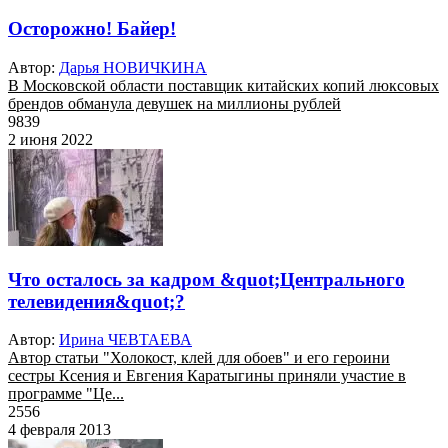
Осторожно! Байер!
Автор:
Дарья НОВИЧКИНА
В Московской области поставщик китайских копий люксовых
брендов обманула девушек на миллионы рублей
9839
2 июня 2022
Что осталось за кадром &quot;Центрального
телевидения&quot;?
Автор:
Ирина ЧЕВТАЕВА
Автор статьи "Холокост, клей для обоев" и его героини
сестры Ксения и Евгения Каратыгины приняли участие в
программе "Це...
2556
4 февраля 2013