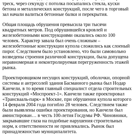
треск, через секунду с потолка посыпались стекла, куски
бетона и металлических конструкций, после чего в торговый
зал начали валиться бетонные балки и перекрытия.
Общая площадь обрушения превысила три тысячи
квадратных метров. Под обрушившейся кровлей и
железобетонными конструкциями оказались около 100
человек. Характер завала был очень сложным –
железобетонные конструкции купола сложились как слоеный
пирог. Следствием было установлено, что были самовольно
возведены строения различной конструкции, была допущена
неравномерная и неконтролируемая перегруженность этажей
рынка.
Проектировщиком несущих конструкций, оболочки, опорной
системы и антресолей здания Басманного рынка был Нодар
Канчели, в то время главный специалист отдела строительных
конструкций «Моспроект-1». Канчели также проектировал
«Трансвааль-парк» в Москве, при обрушении купола которого
14 февраля 2004 года погибло 28 человек. Следствием также
были выявлены ошибки проектирования, но Канчели был
амнистирован… в честь 100-летия Госдумы РФ. Чиновники,
закрывавшие глаза на подобные нарушения строительных
норм, к ответственности не привлекались. Рынок был
принадлежностью муниципалитета.