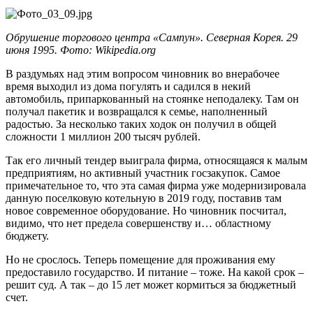
Обрушение торгового центра «Сампун». Северная Корея. 29
июня 1995. Фото:
Wikipedia.org
В раздумьях над этим вопросом чиновник во внерабочее
время выходил из дома погулять и садился в некий
автомобиль, припаркованный на стоянке неподалеку. Там он
получал пакетик и возвращался к семье, наполненный
радостью. За несколько таких ходок он получил в общей
сложности 1 миллион 200 тысяч рублей.
Так его личный тендер выиграла фирма, относящаяся к малым
предприятиям, но активный участник госзакупок. Самое
примечательное то, что эта самая фирма уже модернизировала
данную поселковую котельную в 2019 году, поставив там
новое современное оборудование. Но чиновник посчитал,
видимо, что нет предела совершенству и… областному
бюджету.
Но не срослось. Теперь помещение для проживания ему
предоставило государство. И питание – тоже. На какой срок –
решит суд. А так – до 15 лет может кормиться за бюджетный
счет.