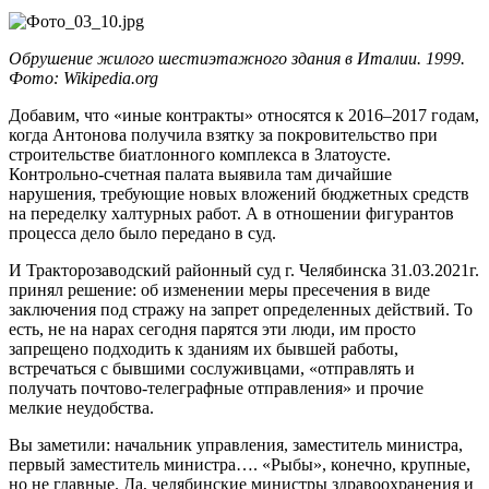
Обрушение жилого шестиэтажного здания в Италии. 1999.
Фото:
Wikipedia.org
Добавим, что «иные контракты» относятся к 2016–2017 годам,
когда Антонова получила взятку за покровительство при
строительстве биатлонного комплекса в Златоусте.
Контрольно-счетная палата выявила там дичайшие
нарушения, требующие новых вложений бюджетных средств
на переделку халтурных работ. А в отношении фигурантов
процесса дело было передано в суд.
И Тракторозаводский районный суд г. Челябинска 31.03.2021г.
принял решение: об изменении меры пресечения в виде
заключения под стражу на запрет определенных действий. То
есть, не на нарах сегодня парятся эти люди, им просто
запрещено подходить к зданиям их бывшей работы,
встречаться с бывшими сослуживцами, «отправлять и
получать почтово-телеграфные отправления» и прочие
мелкие неудобства.
Вы заметили: начальник управления, заместитель министра,
первый заместитель министра…. «Рыбы», конечно, крупные,
но не главные. Да, челябинские министры здравоохранения и