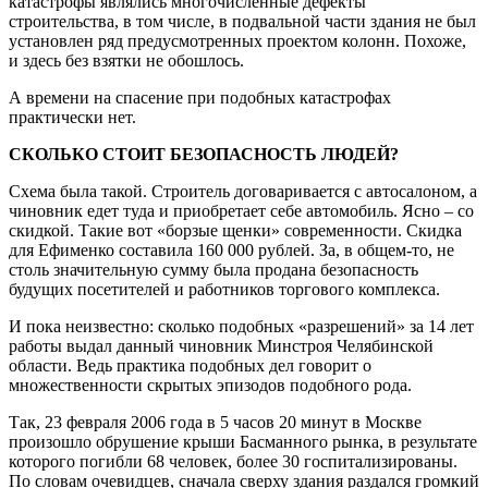
катастрофы являлись многочисленные дефекты
строительства, в том числе, в подвальной части здания не был
установлен ряд предусмотренных проектом колонн. Похоже,
и здесь без взятки не обошлось.
А времени на спасение при подобных катастрофах
практически нет.
СКОЛЬКО СТОИТ БЕЗОПАСНОСТЬ ЛЮДЕЙ?
Схема была такой. Строитель договаривается с автосалоном, а
чиновник едет туда и приобретает себе автомобиль. Ясно – со
скидкой. Такие вот «борзые щенки» современности. Скидка
для Ефименко составила 160 000 рублей. За, в общем-то, не
столь значительную сумму была продана безопасность
будущих посетителей и работников торгового комплекса.
И пока неизвестно: сколько подобных «разрешений» за 14 лет
работы выдал данный чиновник Минстроя Челябинской
области. Ведь практика подобных дел говорит о
множественности скрытых эпизодов подобного рода.
Так, 23 февраля 2006 года в 5 часов 20 минут в Москве
произошло обрушение крыши Басманного рынка, в результате
которого погибли 68 человек, более 30 госпитализированы.
По словам очевидцев, сначала сверху здания раздался громкий