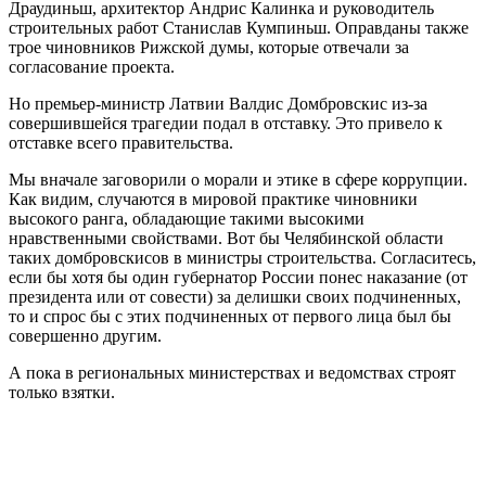
Драудиньш, архитектор Андрис Калинка и руководитель
строительных работ Станислав Кумпиньш. Оправданы также
трое чиновников Рижской думы, которые отвечали за
согласование проекта.
Но премьер-министр Латвии Валдис Домбровскис из-за
совершившейся трагедии подал в отставку. Это привело к
отставке всего правительства.
Мы вначале заговорили о морали и этике в сфере коррупции.
Как видим, случаются в мировой практике чиновники
высокого ранга, обладающие такими высокими
нравственными свойствами. Вот бы Челябинской области
таких домбровскисов в министры строительства. Согласитесь,
если бы хотя бы один губернатор России понес наказание (от
президента или от совести) за делишки своих подчиненных,
то и спрос бы с этих подчиненных от первого лица был бы
совершенно другим.
А пока в региональных министерствах и ведомствах строят
только взятки.