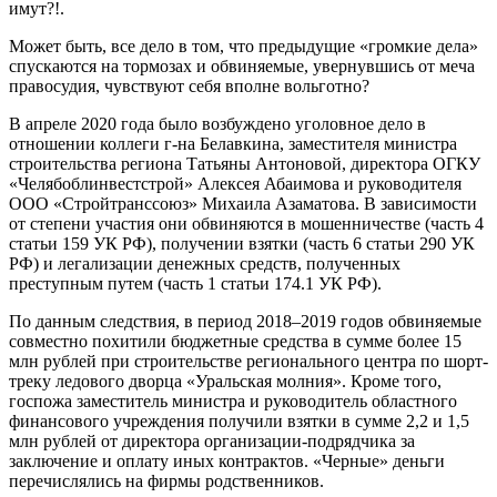
имут?!.
Может быть, все дело в том, что предыдущие «громкие дела»
спускаются на тормозах и обвиняемые, увернувшись от меча
правосудия, чувствуют себя вполне вольготно?
В апреле 2020 года было возбуждено уголовное дело в
отношении коллеги г-на Белавкина, заместителя министра
строительства региона Татьяны Антоновой, директора ОГКУ
«Челябоблинвестстрой» Алексея Абаимова и руководителя
ООО «Стройтранссоюз» Михаила Азаматова. В зависимости
от степени участия они обвиняются в мошенничестве (часть 4
статьи 159 УК РФ), получении взятки (часть 6 статьи 290 УК
РФ) и легализации денежных средств, полученных
преступным путем (часть 1 статьи 174.1 УК РФ).
По данным следствия, в период 2018–2019 годов обвиняемые
совместно похитили бюджетные средства в сумме более 15
млн рублей при строительстве регионального центра по шорт-
треку ледового дворца «Уральская молния». Кроме того,
госпожа заместитель министра и руководитель областного
финансового учреждения получили взятки в сумме 2,2 и 1,5
млн рублей от директора организации-подрядчика за
заключение и оплату иных контрактов. «Черные» деньги
перечислялись на фирмы родственников.