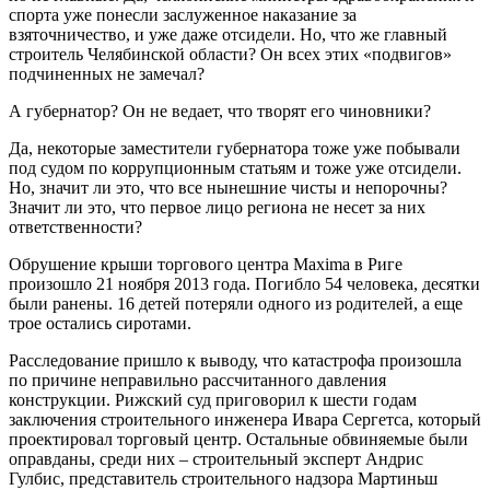
спорта уже понесли заслуженное наказание за
взяточничество, и уже даже отсидели. Но, что же главный
строитель Челябинской области? Он всех этих «подвигов»
подчиненных не замечал?
А губернатор? Он не ведает, что творят его чиновники?
Да, некоторые заместители губернатора тоже уже побывали
под судом по коррупционным статьям и тоже уже отсидели.
Но, значит ли это, что все нынешние чисты и непорочны?
Значит ли это, что первое лицо региона не несет за них
ответственности?
Обрушение крыши торгового центра Maxima в Риге
произошло 21 ноября 2013 года. Погибло 54 человека, десятки
были ранены. 16 детей потеряли одного из родителей, а еще
трое остались сиротами.
Расследование пришло к выводу, что катастрофа произошла
по причине неправильно рассчитанного давления
конструкции. Рижский суд приговорил к шести годам
заключения строительного инженера Ивара Сергетса, который
проектировал торговый центр. Остальные обвиняемые были
оправданы, среди них – строительный эксперт Андрис
Гулбис, представитель строительного надзора Мартиньш