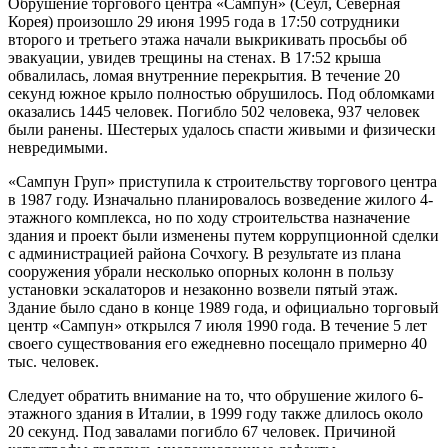
Обрушение торгового центра «Сампун» (Сеул, Северная
Корея) произошло 29 июня 1995 года в 17:50 сотрудники
второго и третьего этажа начали выкрикивать просьбы об
эвакуации, увидев трещины на стенах. В 17:52 крыша
обвалилась, ломая внутренние перекрытия. В течение 20
секунд южное крыло полностью обрушилось. Под обломками
оказались 1445 человек. Погибло 502 человека, 937 человек
были ранены. Шестерых удалось спасти живыми и физически
невредимыми.
«Сампун Груп» приступила к строительству торгового центра
в 1987 году. Изначально планировалось возведение жилого 4-
этажного комплекса, но по ходу строительства назначение
здания и проект были изменены путем коррупционной сделки
с администрацией района Сочхогу. В результате из плана
сооружения убрали несколько опорных колонн в пользу
установки эскалаторов и незаконно возвели пятый этаж.
Здание было сдано в конце 1989 года, и официально торговый
центр «Сампун» открылся 7 июля 1990 года. В течение 5 лет
своего существования его ежедневно посещало примерно 40
тыс. человек.
Следует обратить внимание на то, что обрушение жилого 6-
этажного здания в Италии, в 1999 году также длилось около
20 секунд. Под завалами погибло 67 человек. Причиной