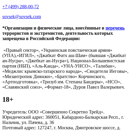
+7 (499) 288-00-72
sovsek@sovsek.com
*Организации и физические лица, внесённные в
перечень
террористов и экстремистов, деятельность которых
запрещена в Российской Федерации:
«Правый сектор», «Украинская повстанческая армия»
(УПА),«ИГИЛ», «Джабхат Фатх аш-Шам» (бывшая «Джабхат
ан-Нусра», «Джебхат ан-Нусра»), Национал-Большевистская
партия (НБП), «Аль-Каида», «УНА-УНСО», «Талибан»,
«Меджлис крымско-татарского народа», «Свидетели Иеговы»,
«Мизантропик Дивижн», «Братство» Корчинского,
«Артподготовка», «Тризуб им. Степана Бандеры», «НСО»,
«Славянский союз», «Формат-18», Дуров Павел Валерьевич.
18+
Учредитель: ООО «Совершенно Секретно Трейд».
Юридический адрес: 360051, Кабардино-Балкарская Респ., г.
Нальчик, ул. Пачева, д. 36
Почтовый адрес: 127247, г. Москва, Дмитровское шоссе, д.