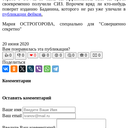
своевременно получили СИЗ. Впрочем вряд ли кто-нибудь
поверит изданию Баданина, которого не раз уже уличали в
публикации фейков
.
Мария ОСТРОГОРОВА, специально для "Совершенно
секретно"
20 июня 2020
Вам понравилась эта публикация?
👍
0
👎
0
❤
0
😆
0
😡
0
🤔
0
🙈
0
🧘‍♀️
0
Поделиться
Комментарии
Оставить комментарий
Ваше имя
Ваш email
Введите Ваш комментарий