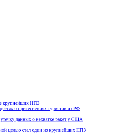
 из крупнейших НПЗ
оцсетях о притеснениях туристов из РФ
утечку данных о нехватке ракет у США
ьной целью стал один из крупнейших НПЗ