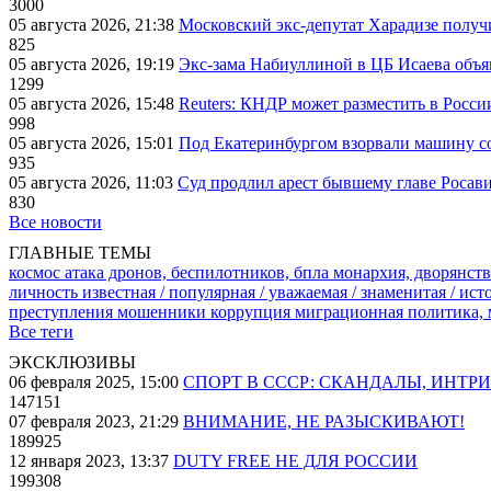
3000
05 августа 2026, 21:38
Московский экс-депутат Харадизе получи
825
05 августа 2026, 19:19
Экс-зама Набиуллиной в ЦБ Исаева объя
1299
05 августа 2026, 15:48
Reuters: КНДР может разместить в Росси
998
05 августа 2026, 15:01
Под Екатеринбургом взорвали машину со
935
05 августа 2026, 11:03
Суд продлил арест бывшему главе Росав
830
Все новости
ГЛАВНЫЕ ТЕМЫ
космос
атака дронов, беспилотников, бпла
монархия, дворянств
личность известная / популярная / уважаемая / знаменитая / ис
преступления
мошенники
коррупция
миграционная политика,
Все теги
ЭКСКЛЮЗИВЫ
06 февраля 2025, 15:00
СПОРТ В СССР: СКАНДАЛЫ, ИНТР
147151
07 февраля 2023, 21:29
ВНИМАНИЕ, НЕ РАЗЫСКИВАЮТ!
189925
12 января 2023, 13:37
DUTY FREE НЕ ДЛЯ РОССИИ
199308