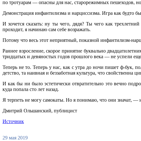
по тротуарам — опасны для нас, старорежимных пешеходов, но е
Демонстрация инфантилизма и нарциссизма. Игра как будто бы 
И хочется сказать: ну ты чего, дядя? Ты чего как трехлетни
проходит, я начинаю сам себе возражать.
Потому что весь этот неприятный, показной инфантилизм-нарци
Раннее взросление, скорое принятие буквально двадцатилетн
тридцатых и девяностых годов прошлого века — не успели еще 
Теперь не то. Теперь у нас, как с утра до ночи пишет ф-бук, 
детство, та наивная и беззаботная культура, что свойственна
И как бы ни было эстетически отвратительно это вечно подро
куда попала сто лет назад.
Я терпеть не могу самокаты. Но я понимаю, что они значат, — 
Дмитрий Ольшанский, публицист
Источник
29 мая 2019