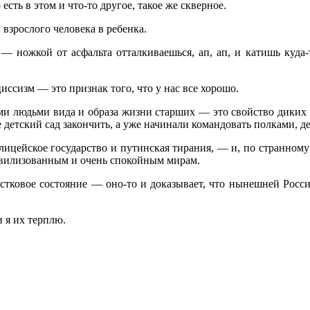
сть в этом и что-то другое, такое же скверное.
взрослого человека в ребенка.
й — ножкой от асфальта отталкиваешься, ап, ап, и катишь куда
ссизм — это признак того, что у нас все хорошо.
ими людьми вида и образа жизни старших — это свойство диких
детский сад закончить, а уже начинали командовать полками, де
полицейское государство и путинская тирания, — и, по странному
 цивилизованным и очень спокойным мирам.
стковое состояние — оно-то и доказывает, что нынешней России 
и я их терплю.