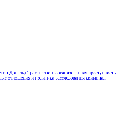
утин
Дональд Трамп
власть
организованная преступность
ные отношения и политика
расследования
криминал,