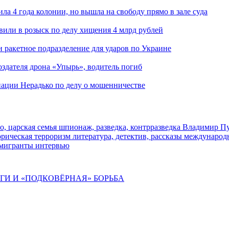
ла 4 года колонии, но вышла на свободу прямо в зале суда
вили в розыск по делу хищения 4 млрд рублей
и ракетное подразделение для ударов по Украине
здателя дрона «Упырь», водитель погиб
иации Нерадько по делу о мошенничестве
о, царская семья
шпионаж, разведка, контрразведка
Владимир П
торическая
терроризм
литература, детектив, рассказы
международ
 мигранты
интервью
ИГИ И «ПОДКОВЁРНАЯ» БОРЬБА