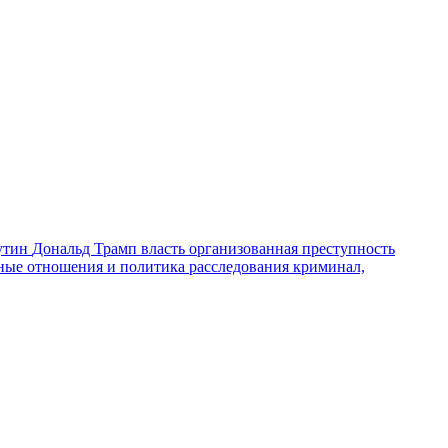
утин
Дональд Трамп
власть
организованная преступность
ные отношения и политика
расследования
криминал,