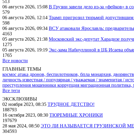
513
06 августа 2026, 15:08
В Грузии завели дело из-за «фейков» в с
579
06 августа 2026, 12:14
Трамп пригрозил тюрьмой допустившим 
598
06 августа 2026, 09:34
ВСУ атаковали Ярославль: предварител
4163
05 августа 2026, 21:38
Московский экс-депутат Харадизе получи
1275
05 августа 2026, 19:19
Экс-зама Набиуллиной в ЦБ Исаева объя
1765
Все новости
ГЛАВНЫЕ ТЕМЫ
космос
атака дронов, беспилотников, бпла
монархия, дворянств
личность известная / популярная / уважаемая / знаменитая / ис
преступления
мошенники
коррупция
миграционная политика,
Все теги
ЭКСКЛЮЗИВЫ
02 ноября 2023, 08:35
ТРУДНОЕ ДЕТСТВО!
188793
16 октября 2023, 08:30
ТЮРЕМНЫЕ ХРОНИКИ
197679
28 мая 2024, 08:50
ЭТО ЛИ НАЗЫВАЕТСЯ ГРУЗИНСКОЙ М
304593