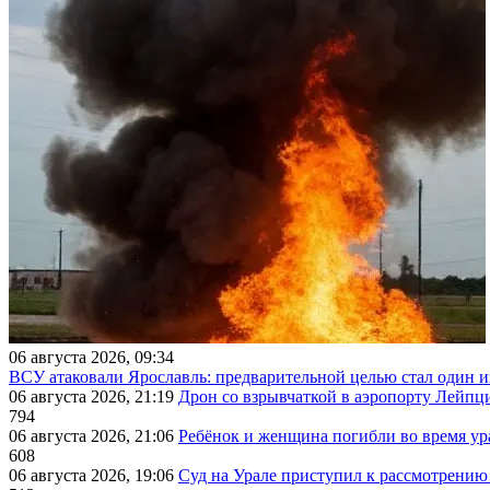
06 августа 2026, 09:34
ВСУ атаковали Ярославль: предварительной целью стал один
06 августа 2026, 21:19
Дрон со взрывчаткой в аэропорту Лейпци
794
06 августа 2026, 21:06
Ребёнок и женщина погибли во время ур
608
06 августа 2026, 19:06
Суд на Урале приступил к рассмотрени