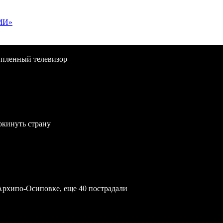
МИ»
упленный телевизор
окинуть страну
Архипо-Осиповке, еще 40 пострадали