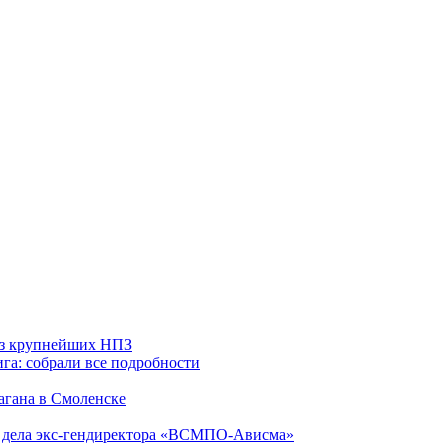
 из крупнейших НПЗ
га: собрали все подробности
агана в Смоленске
ю дела экс-гендиректора «ВСМПО-Ависма»