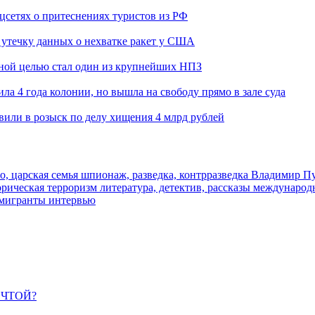
оцсетях о притеснениях туристов из РФ
утечку данных о нехватке ракет у США
ьной целью стал один из крупнейших НПЗ
ла 4 года колонии, но вышла на свободу прямо в зале суда
вили в розыск по делу хищения 4 млрд рублей
о, царская семья
шпионаж, разведка, контрразведка
Владимир П
торическая
терроризм
литература, детектив, рассказы
международ
 мигранты
интервью
ЕЧТОЙ?