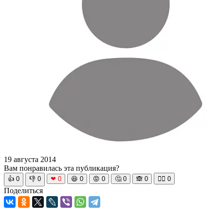
19 августа 2014
Вам понравилась эта публикация?
👍
0
👎
0
❤
0
😆
0
😡
0
🤔
0
🙈
0
🧘‍♀️
0
Поделиться