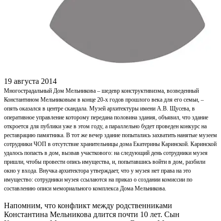
19 августа 2014
Многострадальный Дом Мельникова – шедевр конструктивизма, возведенный
Константином Мельниковым в конце 20-х годов прошлого века для его семьи, –
опять оказался в центре скандала. Музей архитектуры имени А.В. Щусева, в
оперативное управление которому передана половина здания, объявил, что здание
откроется для публики уже в этом году, а параллельно будет проведен конкурс на
реставрацию памятника. В тот же вечер здание попытались захватить нанятые музеем
сотрудники ЧОП в отсутствие хранительницы дома Екатерины Каринской. Каринской
удалось попасть в дом, вызвав участкового: на следующий день сотрудники музея
пришли, чтобы провести опись имущества, и, попытавшись войти в дом, разбили
окно у входа. Внучка архитектора утверждает, что у музея нет права на это
имущество: сотрудники музея ссылаются на приказ о создании комиссии по
составлению описи мемориального комплекса Дома Мельникова.
Напомним, что конфликт между родственниками
Константина Мельникова длится почти 10 лет. Сын