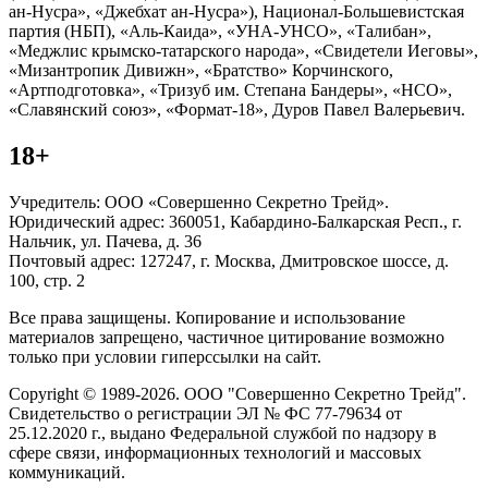
ан-Нусра», «Джебхат ан-Нусра»), Национал-Большевистская
партия (НБП), «Аль-Каида», «УНА-УНСО», «Талибан»,
«Меджлис крымско-татарского народа», «Свидетели Иеговы»,
«Мизантропик Дивижн», «Братство» Корчинского,
«Артподготовка», «Тризуб им. Степана Бандеры», «НСО»,
«Славянский союз», «Формат-18», Дуров Павел Валерьевич.
18+
Учредитель: ООО «Совершенно Секретно Трейд».
Юридический адрес: 360051, Кабардино-Балкарская Респ., г.
Нальчик, ул. Пачева, д. 36
Почтовый адрес: 127247, г. Москва, Дмитровское шоссе, д.
100, стр. 2
Все права защищены. Копирование и использование
материалов запрещено, частичное цитирование возможно
только при условии гиперссылки на сайт.
Copyright © 1989-2026. ООО "Совершенно Секретно Трейд".
Свидетельство о регистрации ЭЛ № ФС 77-79634 от
25.12.2020 г., выдано Федеральной службой по надзору в
сфере связи, информационных технологий и массовых
коммуникаций.