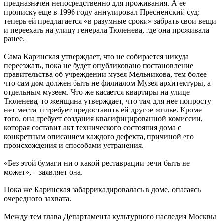
предназначен непосредственно для проживания. А ее
прописку еще в 1996 году аннулировал Пресненский суд:
теперь ей предлагается «в разумные сроки» забрать свои вещи
и переехать на улицу генерала Тюленева, где она проживала
ранее.
Сама Каринская утверждает, что не собирается никуда
переезжать, пока не будет опубликовано постановление
правительства об учреждении музея Мельникова, тем более
что сам дом должен быть не филиалом Музея архитектуры, а
отдельным музеем. Что же касается квартиры на улице
Тюленева, то женщина утверждает, что там для нее попросту
нет места, и требует предоставить ей другое жилье. Кроме
того, она требует создания квалифицированной комиссии,
которая составит акт технического состояния дома с
конкретным описанием каждого дефекта, причиной его
происхождения и способами устранения.
«Без этой бумаги ни о какой реставрации речи быть не
может», – заявляет она.
Пока же Каринская забаррикадировалась в доме, опасаясь
очередного захвата.
Между тем глава Департамента культурного наследия Москвы