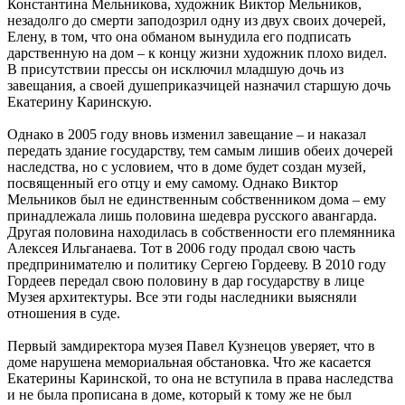
Константина Мельникова, художник Виктор Мельников,
незадолго до смерти заподозрил одну из двух своих дочерей,
Елену, в том, что она обманом вынудила его подписать
дарственную на дом – к концу жизни художник плохо видел.
В присутствии прессы он исключил младшую дочь из
завещания, а своей душеприказчицей назначил старшую дочь
Екатерину Каринскую.
Однако в 2005 году вновь изменил завещание – и наказал
передать здание государству, тем самым лишив обеих дочерей
наследства, но с условием, что в доме будет создан музей,
посвященный его отцу и ему самому. Однако Виктор
Мельников был не единственным собственником дома – ему
принадлежала лишь половина шедевра русского авангарда.
Другая половина находилась в собственности его племянника
Алексея Ильганаева. Тот в 2006 году продал свою часть
предпринимателю и политику Сергею Гордееву. В 2010 году
Гордеев передал свою половину в дар государству в лице
Музея архитектуры. Все эти годы наследники выясняли
отношения в суде.
Первый замдиректора музея Павел Кузнецов уверяет, что в
доме нарушена мемориальная обстановка. Что же касается
Екатерины Каринской, то она не вступила в права наследства
и не была прописана в доме, который к тому же не был