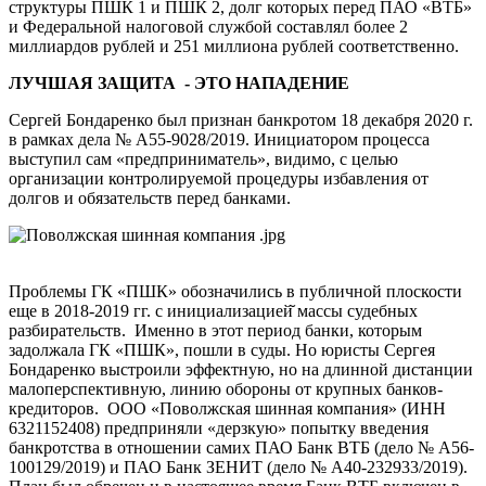
структуры ПШК 1 и ПШК 2, долг которых перед ПАО «ВТБ»
и Федеральной налоговой службой составлял более 2
миллиардов рублей и 251 миллиона рублей соответственно.
ЛУЧШАЯ ЗАЩИТА - ЭТО НАПАДЕНИЕ
Сергей Бондаренко был признан банкротом 18 декабря 2020 г.
в рамках дела № А55-9028/2019. Инициатором процесса
выступил сам «предприниматель», видимо, с целью
организации контролируемой процедуры избавления от
долгов и обязательств перед банками.
Проблемы ГК «ПШК» обозначились в публичной плоскости
еще в 2018-2019 гг. с инициализацией̆ массы судебных
разбирательств. Именно в этот период банки, которым
задолжала ГК «ПШК», пошли в суды. Но юристы Сергея
Бондаренко выстроили эффектную, но на длинной дистанции
малоперспективную, линию обороны от крупных банков-
кредиторов. ООО «Поволжская шинная компания» (ИНН
6321152408) предприняли «дерзкую» попытку введения
банкротства в отношении самих ПАО Банк ВТБ (дело № А56-
100129/2019) и ПАО Банк ЗЕНИТ (дело № А40-232933/2019).