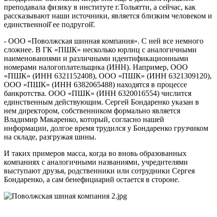
преподавала физику в институте г.Тольятти, а сейчас, как
рассказывают наши источники, является близким человеком и
единственной̆ ее подругой̆.
- ООО «Поволжская шинная компания». С ней все немного
сложнее. В ГК «ПШК» несколько юрлиц с аналогичными
наименованиями и различными идентификационными
номерами налогоплательщика (ИНН). Например, ООО
«ПШК» (ИНН 6321152408), ООО «ПШК» (ИНН 6321309120),
ООО «ПШК» (ИНН 6382065488) находятся в процессе
банкротства. ООО «ПШК» (ИНН 6320016554) числится
единственным действующим. Сергей Бондаренко указан в
нем директором, собственником формально является
Владимир Макаренко, который, согласно нашей
информации, долгое время трудился у Бондаренко грузчиком
на складе, разгружая шины.
И таких примеров масса, когда во вновь образованных
компаниях с аналогичными названиями, учредителями
выступают друзья, родственники или сотрудники Сергея
Бондаренко, а сам бенефициарий остается в стороне.