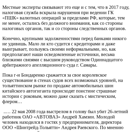
Местные эксперты связывают это еще и с тем, что в 2017 году,
налоговая служба вскрыла нарушения при ведении ГК
«ПШК» валютных операций за пределами РФ, которые, тем
не менее, остались без должного внимания, как со стороны
налоговых органов, так и со стороны следственных органов.
Конечно, крупными задолженностями перед банками никого
не удивишь. Мало ли кто судится с кредиторами и даже
выигрывает, пользуясь своими неформальными, но, как
предполагают наши осведомленные источники, весьма
близкими связями с высшим руководством Одиннадцатого
арбитражного апелляционного суда г. Самары.
Пока г-н Бондаренко сражается за свое королевское
существование в стенах судов всех возможных уровней, на
тольяттинском рынке по продаже автомобильных шин
китайского автогиганта происходят поистине страшные
истории с роковым, можно даже сказать с мистическим,
флером…
..… 22 мая 2008 года выстрелом в голову был убит 26-летний
работник ОАО «АВТОВАЗ» Андрей Хамзин. Молодой
человек находился в гостях у предпринимателя, директора
ООО «Шинтрейд-Тольятти» Андрея Раевского. По мнению