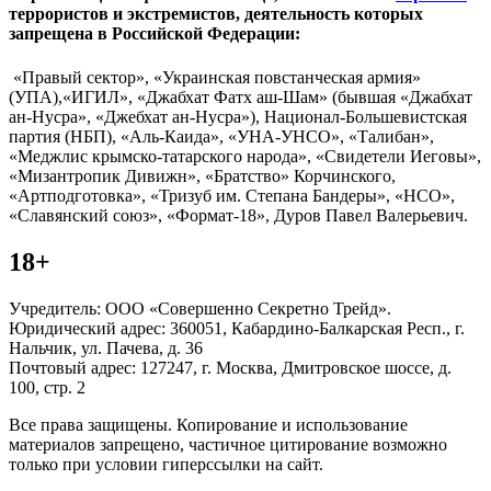
террористов и экстремистов, деятельность которых
запрещена в Российской Федерации:
«Правый сектор», «Украинская повстанческая армия»
(УПА),«ИГИЛ», «Джабхат Фатх аш-Шам» (бывшая «Джабхат
ан-Нусра», «Джебхат ан-Нусра»), Национал-Большевистская
партия (НБП), «Аль-Каида», «УНА-УНСО», «Талибан»,
«Меджлис крымско-татарского народа», «Свидетели Иеговы»,
«Мизантропик Дивижн», «Братство» Корчинского,
«Артподготовка», «Тризуб им. Степана Бандеры», «НСО»,
«Славянский союз», «Формат-18», Дуров Павел Валерьевич.
18+
Учредитель: ООО «Совершенно Секретно Трейд».
Юридический адрес: 360051, Кабардино-Балкарская Респ., г.
Нальчик, ул. Пачева, д. 36
Почтовый адрес: 127247, г. Москва, Дмитровское шоссе, д.
100, стр. 2
Все права защищены. Копирование и использование
материалов запрещено, частичное цитирование возможно
только при условии гиперссылки на сайт.