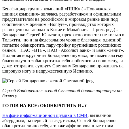
Бенефициар группы компаний «ПШК» ( «Поволжская
шинная компания» являлась разработчиком и официальным
представителем на российском и мировом рынке шин под
собственным брендом «Bontyre», производство которых
размещено на заводах в Китае и Малайзии. – Прим. ред.) -
Бондаренко Сергей Юрьевич, прекрасно известен не только в
Тольятти, но и на федеральном уровне благодаря одиозной
попытке обанкротить пару-тройку крупнейших российских
банков – ПАО «ВТБ», ПАО «Абсолют Банк» и Банк «Зенит».
Поднятая вокруг четы Бондаренко шумиха, не помешала ему
благополучно «обанкротить» себя любимого и свою жену, и
даже отправить супругу Светлану Бондаренко проживать на
широкую ногу в недружественную Испанию.
Сергей Бондаренко с женой Светланой давние партнеры по
бизнесу
ГОТОВ НА ВСЕ: ОБОНКРОТИТЬ И ..?
На фоне информационной шумихи в СМИ
, вызванной
абсурдным, на первый взгляд, иском, Сергей Бондаренко
обанкротил лично себя, а также аффилированные c ним