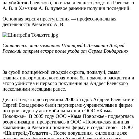
на убийство Раевского, но из-за внешнего сходства Раевского
А. В. и Хамзина А. В. пулевое ранение получил последний.
Основная версия преступления — профессиональная
деятельность Раевского А. В.
Считается, что к
омпанию Шинтрейд-Тольятти Андрей
Раевский открыл вскоре после ухода от Сергея Бондаренко
За сухой полицейской сводкой скрыта, пожалуй, самая
главная информация, которая могла бы помочь в раскрытии и
этого убийства и первого покушения на Андрея Раевского
несколькими месяцами ранее.
Дело в том, что до середины 2000-х годов Андрей Раевский и
Сергей Бондаренко были партнерами-учредителями в фирме
по производству автомобильных шин ООО «Кама-
Поволжье». В 2005 году ООО «Кама-Поволжье» подверглась
реорганизации, превратилась в ООО «Поволжская шинная
компания», а Раевский покинул фирму и создал свою – ООО
«Шинтрейд-Тольятти». После покушения, силовики даже
проверяли информацию, что Андрей Раевский пытался