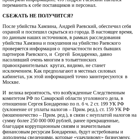
переманить к себе поставщиков и персонал.
СБЕЖАТЬ НЕ ПОЛУЧИТСЯ?
После убийства Хамзина, Андрей Раевский, обеспечил себя
охраной и поспешил скрыться из города. В настоящее время,
по данным наших источников, в рамках расследования
убийства Хамзина и покушения на убийство Раевского
проверяется информация о причастности всех бывших
партнеров Раевского, и Сергей Бондаренко, давно
насоливший очень многим в тольяттинских
правоохранительных кругах, видимо, не станет
исключением. Как предполагают в местных силовых
кабинетах, уж этой информацией точно заинтересуются в
Москве.
И велика вероятность, что возбужденные Следственным
комитетом РФ по Самарской области уголовного дела, в
отношении Сергея Бондаренко по п. б ч. 2 ст. 199 УК РФ
(уклонение от уплаты налогов – Прим. ред.), ст. 159 УК РФ
(мошенничество – Прим. ред.), в связи с неуплатой налогов на
сумму более 250 000 000 рублей, ранее прекращенные,
благодаря коррупционным связям и значительным
финансовым ресурсам Бондаренко, будут истребованы и
дополнены сведениями, которые «удачливому» бизнесмену,