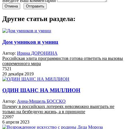
Введите Ваш комментарий
Отмена
Отправить
Другие статьи раздела:
Дом умников и умниц
Автор:
Ирина ДОРОНИНА
Российская элита программистов готова ответить на вызовы
современного мира
7521
20 декабря 2019
ОДИН ШАНС НА МИЛЛИОН
Автор:
Анна-Мишель БОССКО
Почему в российских лотереях невозможно выиграть не
только на безбедную жизнь, а в принципе
22097
6 апреля 2023