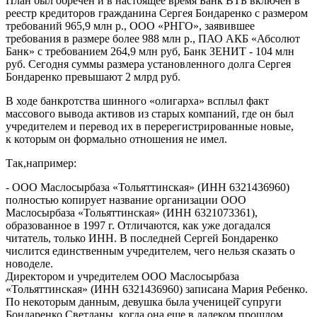
План был обречен и в настоящее время Банк ВТБ включен в
реестр кредиторов гражданина Сергея Бондаренко с размером
требований 965,9 млн р., ООО «РНГО», заявившее
требования в размере более 988 млн р., ПАО АКБ «Абсолют
Банк» с требованием 264,9 млн руб, Банк ЗЕНИТ - 104 млн
руб. Сегодня суммы размера установленного долга Сергея
Бондаренко превышают 2 млрд руб.
В ходе банкротства шинного «олигарха» всплыл факт
массового вывода активов из старых компаний, где он был
учредителем и перевод их в перерегистрированные новые,
к которым он формально отношения не имел.
Так,например:
- ООО Маслосырбаза «Тольяттинская» (ИНН 6321436960)
полностью копирует название организации ООО
Маслосырбаза «Тольяттинская» (ИНН 6321073361),
образованное в 1997 г. Отличаются, как уже догадался
читатель, только ИНН. В последней Сергей Бондаренко
числится единственным учредителем, чего нельзя сказать о
новоделе.
Директором и учредителем ООО Маслосырбаза
«Тольяттинская» (ИНН 6321436960) записана Мария Ребенко.
По некоторым данным, девушка была ученицей̆ супруги
Бондаренко Светланы, когда она еще в далеком прошлом