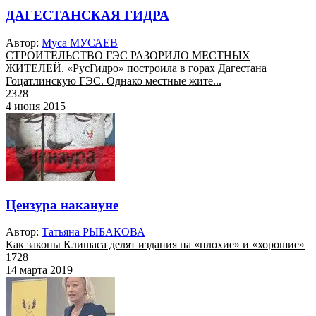
ДАГЕСТАНСКАЯ ГИДРА
Автор:
Муса МУСАЕВ
СТРОИТЕЛЬСТВО ГЭС РАЗОРИЛО МЕСТНЫХ
ЖИТЕЛЕЙ. «РусГидро» построила в горах Дагестана
Гоцатлинскую ГЭС. Однако местные жите...
2328
4 июня 2015
Цензура накануне
Автор:
Татьяна РЫБАКОВА
Как законы Клишаса делят издания на «плохие» и «хорошие»
1728
14 марта 2019