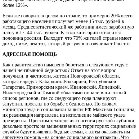
более 12%».
Если же говорить в целом по стране, то примерно 20% всего
работающего населения получает менее 15 тыс. рублей в
месяц. Среднестатистический же работник имеет заработную
плату в 17–44 тыс. рублей. К этой категории относится
половина россиян. Выходит, что 70% жителей страны имеет
доход ниже, чем тот, который регулярно озвучивает Росстат.
АДРЕСНАЯ ПОМОЩЬ
Как правительство намерено бороться в следующем году с
нашей неизбывной бедностью? Ответ на этот вопрос
получили, в частности, жители Новгородской области,
которая наряду с Кабардино-Балкарией, Республикой
Татарстан, Приморским краем, Ивановской, Липецкой,
Нижегородской и Томской областями попали в пилотный
список регионов, где со следующего года планируют
запустить проекты по борьбе с бедностью. По словам
министра труда и социальной защиты РФ Максима Топилина,
их реализация направлена на исполнение майского указа
президента. При этом технология спасения русской глубинки
довольно проста: на вышеназванных территориях социальные
службы будут выявлять бедные семьи, а затем оказывать им
адресную помощь «на основе социального контракта». Что