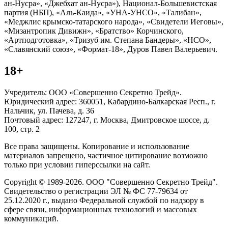
ан-Нусра», «Джебхат ан-Нусра»), Национал-Большевистская
партия (НБП), «Аль-Каида», «УНА-УНСО», «Талибан»,
«Меджлис крымско-татарского народа», «Свидетели Иеговы»,
«Мизантропик Дивижн», «Братство» Корчинского,
«Артподготовка», «Тризуб им. Степана Бандеры», «НСО»,
«Славянский союз», «Формат-18», Дуров Павел Валерьевич.
18+
Учредитель: ООО «Совершенно Секретно Трейд».
Юридический адрес: 360051, Кабардино-Балкарская Респ., г.
Нальчик, ул. Пачева, д. 36
Почтовый адрес: 127247, г. Москва, Дмитровское шоссе, д.
100, стр. 2
Все права защищены. Копирование и использование
материалов запрещено, частичное цитирование возможно
только при условии гиперссылки на сайт.
Copyright © 1989-2026. ООО "Совершенно Секретно Трейд".
Свидетельство о регистрации ЭЛ № ФС 77-79634 от
25.12.2020 г., выдано Федеральной службой по надзору в
сфере связи, информационных технологий и массовых
коммуникаций.