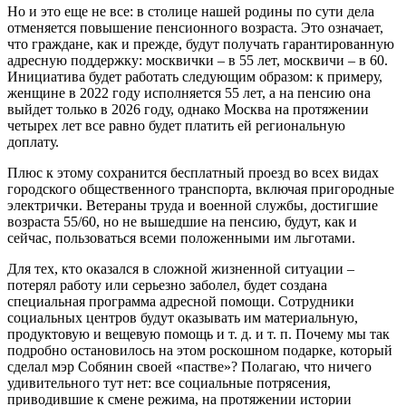
Но и это еще не все: в столице нашей родины по сути дела
отменяется повышение пенсионного возраста. Это означает,
что граждане, как и прежде, будут получать гарантированную
адресную поддержку: москвички – в 55 лет, москвичи – в 60.
Инициатива будет работать следующим образом: к примеру,
женщине в 2022 году исполняется 55 лет, а на пенсию она
выйдет только в 2026 году, однако Москва на протяжении
четырех лет все равно будет платить ей региональную
доплату.
Плюс к этому сохранится бесплатный проезд во всех видах
городского общественного транспорта, включая пригородные
электрички. Ветераны труда и военной службы, достигшие
возраста 55/60, но не вышедшие на пенсию, будут, как и
сейчас, пользоваться всеми положенными им льготами.
Для тех, кто оказался в сложной жизненной ситуации –
потерял работу или серьезно заболел, будет создана
специальная программа адресной помощи. Сотрудники
социальных центров будут оказывать им материальную,
продуктовую и вещевую помощь и т. д. и т. п. Почему мы так
подробно остановилось на этом роскошном подарке, который
сделал мэр Собянин своей «пастве»? Полагаю, что ничего
удивительного тут нет: все социальные потрясения,
приводившие к смене режима, на протяжении истории