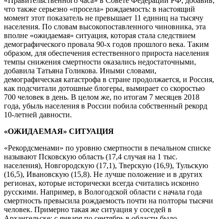
«Правительственного часа» в Совете Федерации РФ, добавив,
что также серьезно «просела» рождаемость: в настоящий
момент этот показатель не превышает 11 единиц на тысячу
населения. По словам высокопоставленного чиновника, эта
вполне «ожидаемая» ситуация, которая стала следствием
демографического провала 90-х годов прошлого века. Таким
образом, для обеспечения естественного прироста населения
темпы снижения смертности оказались недостаточными,
добавила Татьяна Голикова. Иными словами,
демографическая катастрофа в стране продолжается, и Россия,
как подсчитали дотошные блогеры, вымирает со скоростью
700 человек в день. В целом же, по итогам 7 месяцев 2018
года, убыль населения в России побила собственный рекорд
10-летней давности.
«ОЖИДАЕМАЯ» СИТУАЦИЯ
«Рекордсменами» по уровню смертности в печальном списке
называют Псковскую область (17,4 случая на 1 тыс.
населения), Новгородскую (17,1), Тверскую (16,9), Тульскую
(16,5), Ивановскую (15,8). Не лучше положение и в других
регионах, которые исторически всегда считались исконно
русскими. Например, в Вологодской области с начала года
смертность превысила рождаемость почти на полторы тысячи
человек. Примерно такая же ситуация у соседей в
Архангельске: с января по сентябрь в области было