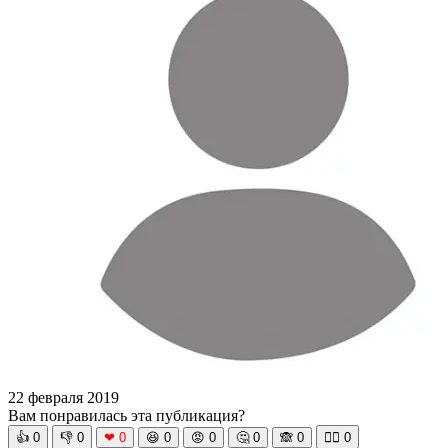
22 февраля 2019
Вам понравилась эта публикация?
👍
0
👎
0
❤
0
😆
0
😡
0
🤔
0
🙈
0
🧘‍♀️
0