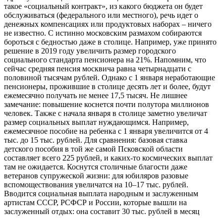
такое «социальный контракт», из какого бюджета он будет
обслуживаться (федерального или местного), речь идет о
денежных компенсациях или продуктовых наборах – ничего
не известно. С истинно московским размахом собираются
бороться с бедностью даже в столице. Например, уже принято
решение в 2019 году увеличить размер городского
социального стандарта пенсионера на 21%. Напомним, что
сейчас средняя пенсия москвича равна четырнадцати с
половиной тысячам рублей. Однако с 1 января неработающие
пенсионеры, прожившие в столице десять лет и более, будут
ежемесячно получать не менее 17,5 тысяч. Не лишнее
замечание: повышение коснется почти полутора миллионов
человек. Также с начала января в столице заметно увеличат
размер социальных выплат нуждающимся. Например,
ежемесячное пособие на ребенка с 1 января увеличится от 4
тыс. до 15 тыс. рублей. Для сравнения: базовая ставка
детского пособия в той же самой Псковской области
составляет всего 225 рублей, и каких-то космических выплат
там не ожидается. Коснутся столичные благости даже
ветеранов супружеской жизни: для юбиляров разовые
вспомоществования увеличатся на 10–17 тыс. рублей.
Вводится социальная выплата народным и заслуженным
артистам СССР, РСФСР и России, которые вышли на
заслуженный отдых: она составит 30 тыс. рублей в месяц