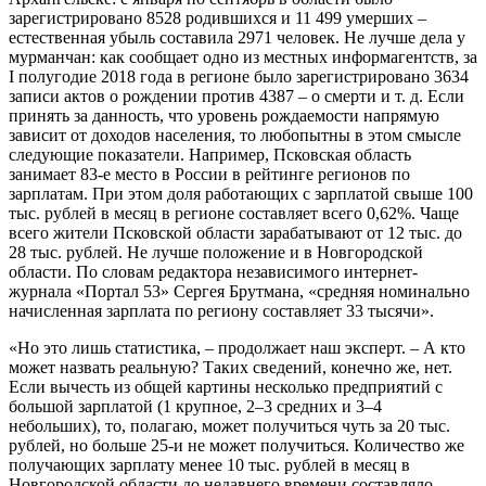
зарегистрировано 8528 родившихся и 11 499 умерших –
естественная убыль составила 2971 человек. Не лучше дела у
мурманчан: как сообщает одно из местных информагентств, за
I полугодие 2018 года в регионе было зарегистрировано 3634
записи актов о рождении против 4387 – о смерти и т. д. Если
принять за данность, что уровень рождаемости напрямую
зависит от доходов населения, то любопытны в этом смысле
следующие показатели. Например, Псковская область
занимает 83-е место в России в рейтинге регионов по
зарплатам. При этом доля работающих с зарплатой свыше 100
тыс. рублей в месяц в регионе составляет всего 0,62%. Чаще
всего жители Псковской области зарабатывают от 12 тыс. до
28 тыс. рублей. Не лучше положение и в Новгородской
области. По словам редактора независимого интернет-
журнала «Портал 53» Сергея Брутмана, «средняя номинально
начисленная зарплата по региону составляет 33 тысячи».
«Но это лишь статистика, – продолжает наш эксперт. – А кто
может назвать реальную? Таких сведений, конечно же, нет.
Если вычесть из общей картины несколько предприятий с
большой зарплатой (1 крупное, 2–3 средних и 3–4
небольших), то, полагаю, может получиться чуть за 20 тыс.
рублей, но больше 25-и не может получиться. Количество же
получающих зарплату менее 10 тыс. рублей в месяц в
Новгородской области до недавнего времени составляло