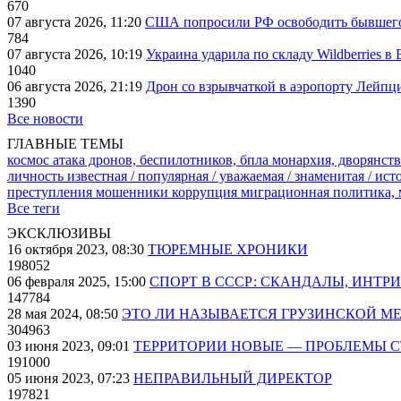
670
07 августа 2026, 11:20
США попросили РФ освободить бывшего 
784
07 августа 2026, 10:19
Украина ударила по складу Wildberries в
1040
06 августа 2026, 21:19
Дрон со взрывчаткой в аэропорту Лейпци
1390
Все новости
ГЛАВНЫЕ ТЕМЫ
космос
атака дронов, беспилотников, бпла
монархия, дворянств
личность известная / популярная / уважаемая / знаменитая / ис
преступления
мошенники
коррупция
миграционная политика,
Все теги
ЭКСКЛЮЗИВЫ
16 октября 2023, 08:30
ТЮРЕМНЫЕ ХРОНИКИ
198052
06 февраля 2025, 15:00
СПОРТ В СССР: СКАНДАЛЫ, ИНТР
147784
28 мая 2024, 08:50
ЭТО ЛИ НАЗЫВАЕТСЯ ГРУЗИНСКОЙ М
304963
03 июня 2023, 09:01
ТЕРРИТОРИИ НОВЫЕ — ПРОБЛЕМЫ 
191000
05 июня 2023, 07:23
НЕПРАВИЛЬНЫЙ ДИРЕКТОР
197821