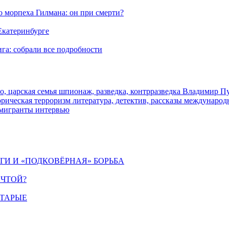
морпеха Гилмана: он при смерти?
 Екатеринбурге
га: собрали все подробности
о, царская семья
шпионаж, разведка, контрразведка
Владимир П
торическая
терроризм
литература, детектив, рассказы
международ
 мигранты
интервью
ИГИ И «ПОДКОВЁРНАЯ» БОРЬБА
ЕЧТОЙ?
СТАРЫЕ