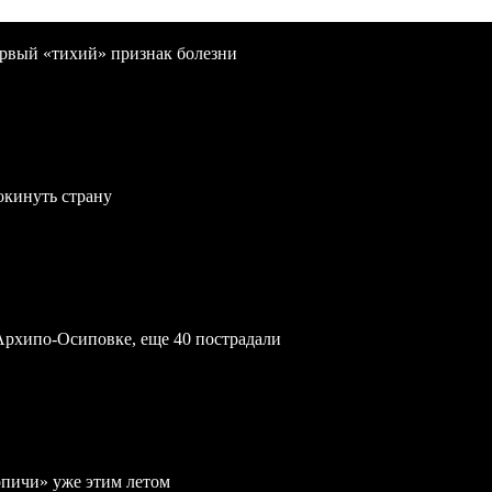
первый «тихий» признак болезни
окинуть страну
Архипо-Осиповке, еще 40 пострадали
рпичи» уже этим летом