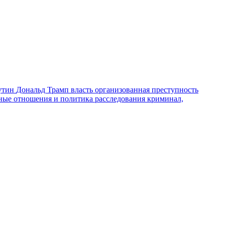
утин
Дональд Трамп
власть
организованная преступность
ные отношения и политика
расследования
криминал,