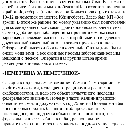
упоминается. Вот как описывает его маршал Иван Баграмян в
своей книге «Так шли мы к победе»: «На рассвете я поспешил
в район Фухсберга (ныне поселок Холмогоровка), что лежит в
10–12 километрах от центра Кёнигсберга. Здесь был КП 43-й
армии. В этом же районе по моему указанию был подготовлен
для командующего войсками фронта наблюдательный пункт.
Самой удобной для наблюдения за противником оказалась
заросшая деревьями высотка, на которой заметно выделялся
двухэтажный каменный дом какого-то прусского юнкера.
Обзор с этой высотки был великолепный. Стены дома были
очень мощными, а все оконные проемы забаррикадированы
мешками с песком. Оперативная группа штаба армии
размещена в подвальном этаже».
«НЕМЕТЧИНА ЗА НЕМЕТЧИНОЙ»
Сегодня в подвальном этаже живут бомжи. Само здание – с
выбитыми окнами, испещрено трещинами и расписано
скабрезностями. А ведь это объект культурного наследия
федерального значения. Почему власти Калининградской
области не смогли додуматься в год 75-летия Победы хотя бы
внешне облагородить бывший штаб прославленных
полководцев, не поддается объяснению. После того, как
федеральная пресса забила в набат, региональное
правительство попыталось вскочить на подножку последнего