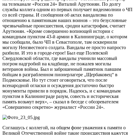
на телеканале «Россия 24» Виталий Арутюнян. По долгу
службы коллега одним из первых получает видеомолнии о ЧП
со всей страны. И сообщения об актах вандализма по
отношению к памятникам наших воинов – это безусловные
чрезвычайные происшествия, сродни катастрофам, считает
Арутюнян. «Кроме совершенно вопиющей истории с
командным пунктом 43-й армии в Калининграде, о котором
мы сообщали, было ЧП в Севастополе, там осквернили
могилу Неизвестного солдата. Вандалы ее просто напросто
разбили. И это в городе-герое! Был еще Полевской
Свердловской области, где вандалы учинили массовый
погром надгробий на кладбище, не пожалев могилы
ветеранов войны. Был и заброшенный памятник павшим
бойцам в разграбленном пионерлагере „Щербаковец“ в
Подмосковье. Но тут стоит оговориться, что после
всенародной огласки и осуждения достаточно быстро
монументы привели в порядок. Надеюсь, и с командным
пунктом в Калининграде разум, совесть и историческая
память возьмут верх», – сказал в беседе с обозревателем
«Совершенно секретно» журналист «России 24».
Соглашусь с коллегой, на общем фоне уважения к памяти о
Великой Отечественной войне такие происшествия кажутся