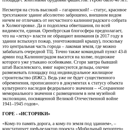
Несмотря на столь высокий – гагаринский! – статус, красивое
трехэтажное здание абсолютно заброшено, внешним видом
ничем не отличаясь от несчастного калининградского собрата
в Холмогоровке. Да и подоплека обветшания, по всей
видимости, единая. Оренбургская блогосфера предполагает,
что на «летку» власти не обращают внимания (в 2017 году в
здании вспыхнул пожар, уничтоживший крышу), поскольку
это центральная часть города – лакомая земля, где можно
забабахать очередной ТЦ. Точно также командный пункт 43-й
армии под Калининградом высится на холме, подножие
которого уже утыкано особняками. Сгори завтра бывший
штаб Василевского, вмиг нарисуются дельцы, охочие
размежевать площадку под индивидуальное жилищное
строительство (ИЖС). Ведь уже не будет существенного
обременения, прописанного в документах к статусу объекта
культурного наследия федерального значения – «Сохранение
мемориального значения с размещением в нем музейной
экспозиции, посвященной Великой Отечественной войне
1941–1945 годов».
ГОРЕ - «ИСТОРИКИ»
«Кому-то память дорога, а кому-то земля под зданием», –
констатирует шеф-редактор проекта «Мобильный репортер»