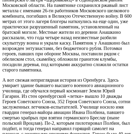
Московской области. На памятнике сохранился ржавый лист
металла с именами 26-ти работников Московского шелкового
комбината, погибших в Великую Отечественную войну. В 600
метрах от этого лагеря блогеры наткнулись на еще один, уже
практически разрушенный памятник, установленный на
братской могиле. Местные жители из деревни Анашкино
рассказали, что года четыре назад неизвестные разбили
скульптуру воина и украли каску. Памятник у Анашкино был
возрожден энтузиастами, без бюджетного рубля. Потомки
героев, павших при обороне Москвы, поставили рядом с
обелиском стол, скамейку, обложили гранитом клумбы,
посадили деревья, под которыми аккуратно сложили остатки
старого памятника.
А вот свежая неприглядная история из Оренбурга. Здесь
умирает здание бывшего высшего военного авиационного
училища, где обучался первый космонавт Земли Юрий
Гагарин. Из стен оренбургской «летки» вышло 10 дважды
Героев Советского Союза, 352 Героя Советского Союза, сотни
заслуженных летчиков-испытателей. Училище носило имя
гвардии генерал-майора авиации Ивана Полбина, павшего
смертью храбрых при взятии германского Бреслау (ныне
польский Вроцлав). Пе-2, которым пилотировал Полбин, был
подбит, и тогда генерал направил горящий самолет на
площадь с зенитными орудиями фашистов. Герою было 40 лет.