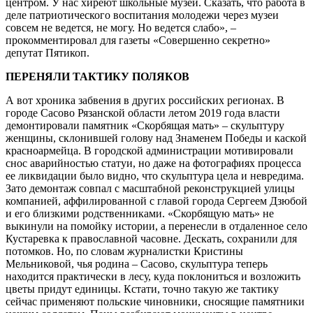
центром. У нас хиреют школьные музеи. Сказать, что работа в
деле патриотического воспитания молодежи через музеи
совсем не ведется, не могу. Но ведется слабо», –
прокомментировал для газеты «Совершенно секретно»
депутат Пятикоп.
ПЕРЕНЯЛИ ТАКТИКУ ПОЛЯКОВ
А вот хроника забвения в других российских регионах. В
городе Сасово Рязанской области летом 2019 года власти
демонтировали памятник «Скорбящая мать» – скульптуру
женщины, склонившей голову над Знаменем Победы и каской
красноармейца. В городской администрации мотивировали
снос аварийностью статуи, но даже на фотографиях процесса
ее ликвидации было видно, что скульптура цела и невредима.
Зато демонтаж совпал с масштабной реконструкцией улицы
компанией, аффилированной с главой города Сергеем Дзюбой
и его близкими родственниками. «Скорбящую мать» не
выкинули на помойку истории, а перенесли в отдаленное село
Кустаревка к православной часовне. Дескать, сохранили для
потомков. Но, по словам журналистки Кристины
Мельниковой, чья родина – Сасово, скульптура теперь
находится практически в лесу, куда поклониться и возложить
цветы придут единицы. Кстати, точно такую же тактику
сейчас применяют польские чиновники, сносящие памятники