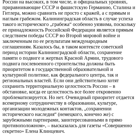
России на высоких, в том числе, и официальных уровнях,
приравнивающие СССР и фашистскую Германию, Сталина и
Гитлера, можно сравнить не просто с кражей, а с прямым и
наглым грабежом. Калининградская область в случае успеха
такого исторического „грабежа“ особенно уязвима, поскольку
ее принадлежность Российской Федерации является прямым
следствием победы СССР во Второй мировой войне и
заключенным по ее результатам международным
соглашениям. Казалось бы, в таком контексте советский
период истории Калининградской области, сохранение
памяти о подвиге и жертвах Красной Армии, трудового
подвига послевоенного строительства должны быть
приоритетом в государственной образовательной и
культурной политике, как федерального центра, так и
региональных властей. Если они действительно хотят
сохранить территориальную целостность России – в
обстановке, когда ее целостность все более откровенно
проблематизируется. Но нет. Очевидный приоритет отдается
всемерному сотрудничеству в образовании, культуре,
организации молодежных контактов, „сохранении
исторического наследия“ (немецкого, конечно же) с
зарубежными партнерами, заинтересованными в прямо
противоположном», – высказалась для газеты «Совершенно
секретно» Елена Клинцевич.