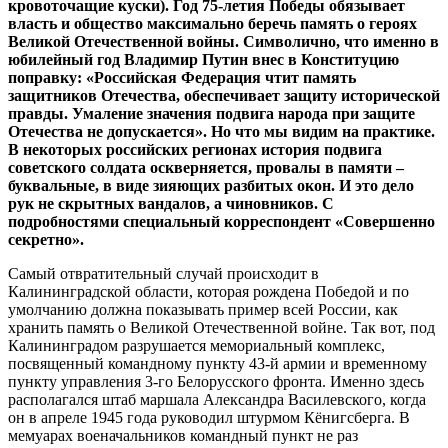
кровоточащие куски). Год 75-летия Победы обязывает
власть и общество максимально беречь память о героях
Великой Отечественной войны. Символично, что именно в
юбилейный год Владимир Путин внес в Конституцию
поправку: «Российская Федерация чтит память
защитников Отечества, обеспечивает защиту исторической
правды. Умаление значения подвига народа при защите
Отечества не допускается». Но что мы видим на практике.
В некоторых российских регионах история подвига
советского солдата оскверняется, провалы в памяти –
буквальные, в виде зияющих разбитых окон. И это дело
рук не скрытных вандалов, а чиновников. С
подробностями специальный корреспондент «Совершенно
секретно».
Самый отвратительный случай происходит в
Калининградской области, которая рождена Победой и по
умолчанию должна показывать пример всей России, как
хранить память о Великой Отечественной войне. Так вот, под
Калининградом разрушается мемориальный комплекс,
посвященный командному пункту 43-й армии и временному
пункту управления 3-го Белорусского фронта. Именно здесь
располагался штаб маршала Александра Василевского, когда
он в апреле 1945 года руководил штурмом Кёнигсберга. В
мемуарах военачальников командный пункт не раз