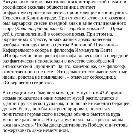
Актуальным символом отношения к исторической памяти в
российском эксклаве общественница считает
инфраструктурные изменения, происходящие в конце улицы
Невского в Калининграде. При строительстве авторазвязки
был варварски снесен въездной знак в виде стилизованного
якоря
(Калининград раньше был городом моряков! — Прим.
ред.)
, установленный в советское время. При этом на,
обращенных к трассе, новых жилых домах нанесены
изображения «духовного центра Восточной Пруссии» –
Кафедрального собора и философа Иммануила Канта.
«Изображение немецкого философа во весь рост в очередной
раз фактически использовали в качестве своеобразной
антисоветской „дубинки“. За что, конечно же, сам философ
ответственности не несет. Это делают от его имени местные
иваны, родства не помнящие», – отмечает собеседница
«Совершенно секретно».
В ситуации же с бывшим командным пунктом 43-й армии
весьма показателен один момент: музей располагается в
здании пруссаческой усадьбы, и по логике неокенигсбержцев,
должен был давно быть отреставрирован, поскольку
почитатели германского наследия обычно бьются за куда
меньшие развалины. Но тут дружно молчат. Просто нашла
коса на камень. Чтобы дискредитировать Победу, они готовы
пожертвовать даже неметчиной.