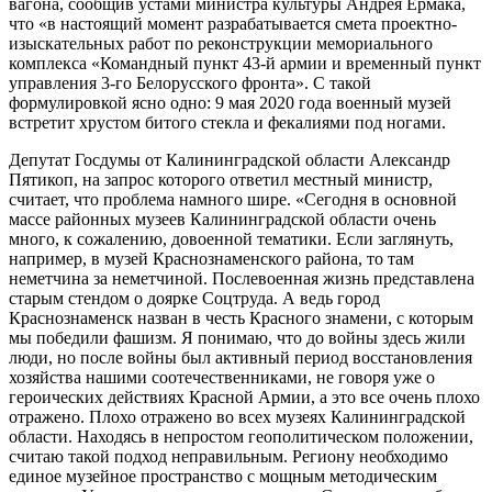
вагона, сообщив устами министра культуры Андрея Ермака,
что «в настоящий момент разрабатывается смета проектно-
изыскательных работ по реконструкции мемориального
комплекса «Командный пункт 43-й армии и временный пункт
управления 3-го Белорусского фронта». С такой
формулировкой ясно одно: 9 мая 2020 года военный музей
встретит хрустом битого стекла и фекалиями под ногами.
Депутат Госдумы от Калининградской области Александр
Пятикоп, на запрос которого ответил местный министр,
считает, что проблема намного шире. «Сегодня в основной
массе районных музеев Калининградской области очень
много, к сожалению, довоенной тематики. Если заглянуть,
например, в музей Краснознаменского района, то там
неметчина за неметчиной. Послевоенная жизнь представлена
старым стендом о доярке Соцтруда. А ведь город
Краснознаменск назван в честь Красного знамени, с которым
мы победили фашизм. Я понимаю, что до войны здесь жили
люди, но после войны был активный период восстановления
хозяйства нашими соотечественниками, не говоря уже о
героических действиях Красной Армии, а это все очень плохо
отражено. Плохо отражено во всех музеях Калининградской
области. Находясь в непростом геополитическом положении,
считаю такой подход неправильным. Региону необходимо
единое музейное пространство с мощным методическим