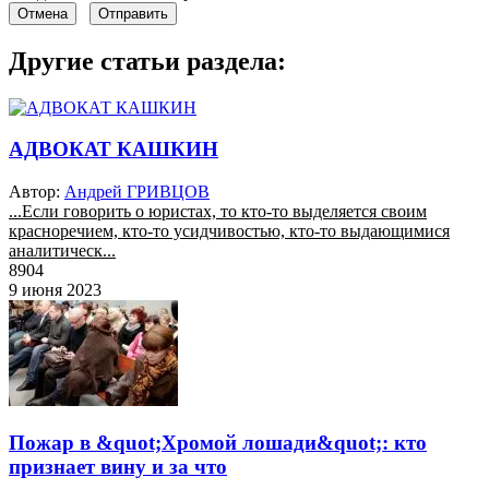
Отмена
Отправить
Другие статьи раздела:
АДВОКАТ КАШКИН
Автор:
Андрей ГРИВЦОВ
...Если говорить о юристах, то кто-то выделяется своим
красноречием, кто-то усидчивостью, кто-то выдающимися
аналитическ...
8904
9 июня 2023
Пожар в &quot;Хромой лошади&quot;: кто
признает вину и за что