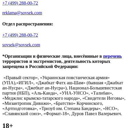
+7 (499) 288-00-72
reklama@sovsek.com
Отдел распространения:
+7 (499) 288-00-72
sovsek@sovsek.com
*Организации и физические лица, внесённные в
перечень
террористов и экстремистов, деятельность которых
запрещена в Российской Федерации:
«Правый сектор», «Украинская повстанческая армия»
(УПА),«ИГИЛ», «Джабхат Фатх аш-Шам» (бывшая «Джабхат
ан-Нусра», «Джебхат ан-Нусра»), Национал-Большевистская
партия (НБП), «Аль-Каида», «УНА-УНСО», «Талибан»,
«Меджлис крымско-татарского народа», «Свидетели Иеговы»,
«Мизантропик Дивижн», «Братство» Корчинского,
«Артподготовка», «Тризуб им. Степана Бандеры», «НСО»,
«Славянский союз», «Формат-18», Дуров Павел Валерьевич.
18+