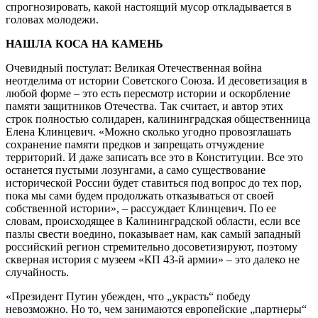
спрогнозировать, какой настоящий мусор откладывается в
головах молодежи.
НАШЛА КОСА НА КАМЕНЬ
Очевидный постулат: Великая Отечественная война
неотделима от истории Советского Союза. И десоветизация в
любой форме – это есть пересмотр истории и оскорбление
памяти защитников Отечества. Так считает, и автор этих
строк полностью солидарен, калининградская общественница
Елена Клинцевич. «Можно сколько угодно провозглашать
сохранение памяти предков и запрещать отчуждение
территорий. И даже записать все это в Конституции. Все это
останется пустыми лозунгами, а само существование
исторической России будет ставиться под вопрос до тех пор,
пока мы сами будем продолжать отказываться от своей
собственной истории», – рассуждает Клинцевич. По ее
словам, происходящее в Калининградской области, если все
пазлы свести воедино, показывает нам, как самый западный
российский регион стремительно досоветизируют, поэтому
скверная история с музеем «КП 43-й армии» – это далеко не
случайность.
«Президент Путин убежден, что „украсть“ победу
невозможно. Но то, чем занимаются европейские „партнеры“