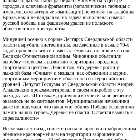
нашим солдатам. Паны разбирают монументы в центре
городов, а ключевые фрагменты (металлические таблицы с
именами, скульптурные композиции) переносят на кладбища.
Вроде, как и не вандализм, но задача выполнена: символ
русской победы над фашизмом удален из польского
общественного пространства.
Минувшей осенью в городе Дегтярск Свердловской области
власти вырубили лиственницы, высаженные в начале 70-х
годов прошлого века в память о земляках, погибших в годы
Великой Отечественной войны. Чиновники объяснили
вырубку «толчком к развитию территории города как
спортивного центра». Дело в том, что деревья росли у
лыжной базы «Олимп» и мешали, как объяснили в мэрии,
спортивным мероприятиям областного и всероссийского
уровней. Депутат Госдумы от Свердловской области Андрей
Альшевских прокомментировал в своем микроблоге эту
выходку так: «Потомкам, принявшим губительное решение,
оказалось не до сантиментов. Муниципальные начальники
даже не подумали, что накануне юбилея Победы осквернили
память наших героев. Деревья не спасти. Остается взывать к
справедливости».
Несколько лет назад соцсети сигнализировали о заброшенном
обелиске красноармейцам на территории заброшенного
пионерского лагеря «Щербаковец» в Одинцовском районе