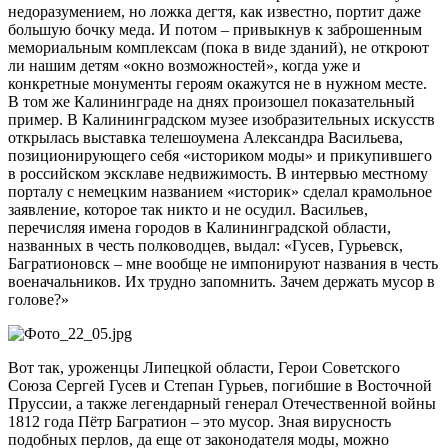
недоразумением, но ложка дегтя, как известно, портит даже
большую бочку меда. И потом – привыкнув к заброшенным
мемориальным комплексам (пока в виде зданий), не откроют
ли нашим детям «окно возможностей», когда уже и
конкретные монументы героям окажутся не в нужном месте.
В том же Калининграде на днях произошел показательный
пример. В Калининградском музее изобразительных искусств
открылась выставка телешоумена Александра Васильева,
позиционирующего себя «историком моды» и прикупившего
в российском эксклаве недвижимость. В интервью местному
порталу с немецким названием «историк» сделал крамольное
заявление, которое так никто и не осудил. Васильев,
перечисляя имена городов в Калининградской области,
названных в честь полководцев, выдал: «Гусев, Гурьевск,
Багратионовск – мне вообще не импонируют названия в честь
военачальников. Их трудно запомнить. Зачем держать мусор в
голове?»
Вот так, уроженцы Липецкой области, Герои Советского
Союза Сергей Гусев и Степан Гурьев, погибшие в Восточной
Пруссии, а также легендарный генерал Отечественной войны
1812 года Пётр Багратион – это мусор. Зная вирусность
подобных перлов, да еще от законодателя моды, можно