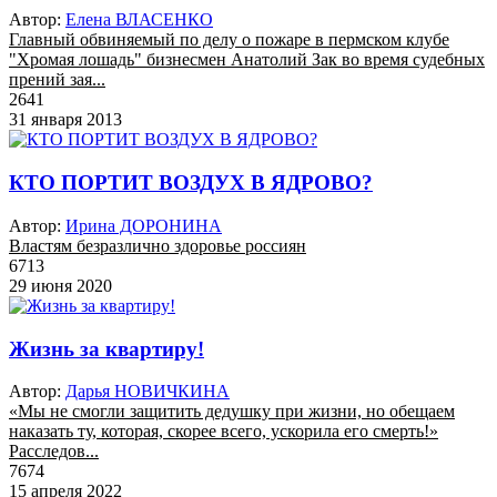
Автор:
Елена ВЛАСЕНКО
Главный обвиняемый по делу о пожаре в пермском клубе
"Хромая лошадь" бизнесмен Анатолий Зак во время судебных
прений зая...
2641
31 января 2013
КТО ПОРТИТ ВОЗДУХ В ЯДРОВО?
Автор:
Ирина ДОРОНИНА
Властям безразлично здоровье россиян
6713
29 июня 2020
Жизнь за квартиру!
Автор:
Дарья НОВИЧКИНА
«Мы не смогли защитить дедушку при жизни, но обещаем
наказать ту, которая, скорее всего, ускорила его смерть!»
Расследов...
7674
15 апреля 2022