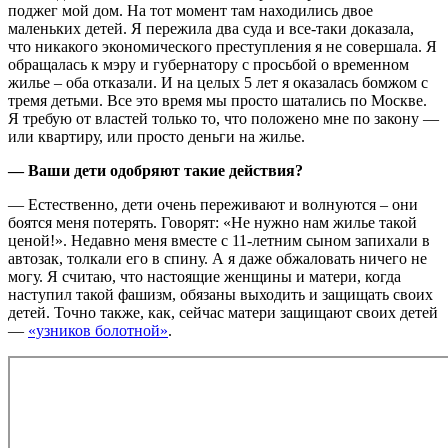
поджег мой дом. На тот момент там находились двое
маленьких детей. Я пережила два суда и все-таки доказала,
что никакого экономического преступления я не совершала. Я
обращалась к мэру и губернатору с просьбой о временном
жилье – оба отказали. И на целых 5 лет я оказалась бомжом с
тремя детьми. Все это время мы просто шатались по Москве.
Я требую от властей только то, что положено мне по закону —
или квартиру, или просто деньги на жилье.
— Ваши дети одобряют такие действия?
— Естественно, дети очень переживают и волнуются – они
боятся меня потерять. Говорят: «Не нужно нам жилье такой
ценой!». Недавно меня вместе с 11-летним сыном запихали в
автозак, толкали его в спину. А я даже обжаловать ничего не
могу. Я считаю, что настоящие женщины и матери, когда
наступил такой фашизм, обязаны выходить и защищать своих
детей. Точно также, как, сейчас матери защищают своих детей
—
«узников болотной»
.