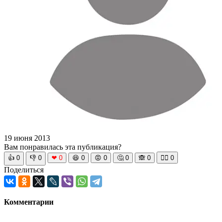
19 июня 2013
Вам понравилась эта публикация?
👍
0
👎
0
❤
0
😆
0
😡
0
🤔
0
🙈
0
🧘‍♀️
0
Поделиться
Комментарии