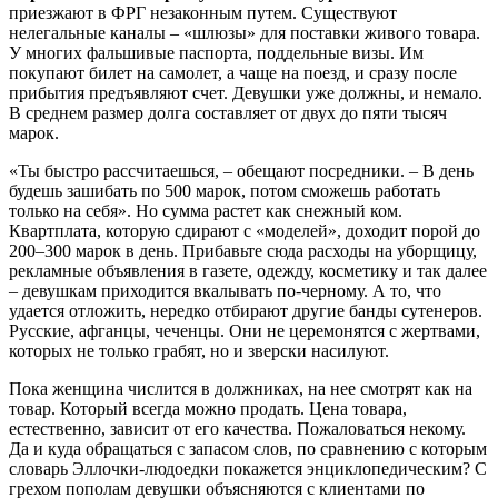
приезжают в ФРГ незаконным путем. Существуют
нелегальные каналы – «шлюзы» для поставки живого товара.
У многих фальшивые паспорта, поддельные визы. Им
покупают билет на самолет, а чаще на поезд, и сразу после
прибытия предъявляют счет. Девушки уже должны, и немало.
В среднем размер долга составляет от двух до пяти тысяч
марок.
«Ты быстро рассчитаешься, – обещают посредники. – В день
будешь зашибать по 500 марок, потом сможешь работать
только на себя». Но сумма растет как снежный ком.
Квартплата, которую сдирают с «моделей», доходит порой до
200–300 марок в день. Прибавьте сюда расходы на уборщицу,
рекламные объявления в газете, одежду, косметику и так далее
– девушкам приходится вкалывать по-черному. А то, что
удается отложить, нередко отбирают другие банды сутенеров.
Русские, афганцы, чеченцы. Они не церемонятся с жертвами,
которых не только грабят, но и зверски насилуют.
Пока женщина числится в должниках, на нее смотрят как на
товар. Который всегда можно продать. Цена товара,
естественно, зависит от его качества. Пожаловаться некому.
Да и куда обращаться с запасом слов, по сравнению с которым
словарь Эллочки-людоедки покажется энциклопедическим? С
грехом пополам девушки объясняются с клиентами по