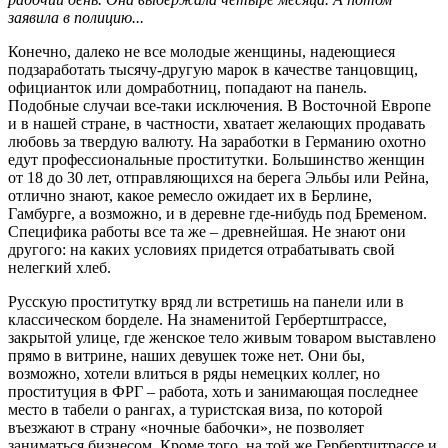
заявила в полицию...
Конечно, далеко не все молодые женщины, надеющиеся
подзаработать тысячу-другую марок в качестве танцовщиц,
официанток или домработниц, попадают на панель.
Подобные случаи все-таки исключения. В Восточной Европе
и в нашей стране, в частности, хватает желающих продавать
любовь за твердую валюту. На заработки в Германию охотно
едут профессиональные проститутки. Большинство женщин
от 18 до 30 лет, отправляющихся на берега Эльбы или Рейна,
отлично знают, какое ремесло ожидает их в Берлине,
Гамбурге, а возможно, и в деревне где-нибудь под Бременом.
Специфика работы все та же – древнейшая. Не знают они
другого: на каких условиях придется отрабатывать свой
нелегкий хлеб.
Русскую проститутку вряд ли встретишь на панели или в
классическом борделе. На знаменитой Гербертштрассе,
закрытой улице, где женское тело живым товаром выставлено
прямо в витрине, наших девушек тоже нет. Они бы,
возможно, хотели влиться в ряды немецких коллег, но
проституция в ФРГ – работа, хоть и занимающая последнее
место в табели о рангах, а туристская виза, по которой
въезжают в страну «ночные бабочки», не позволяет
заниматься бизнесом. Кроме того, на той же Гербертштрассе и