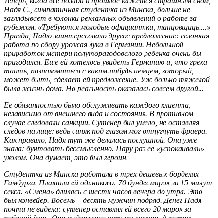
Теперь, когда все позади и прошлое кажется страшным сном,
Надя С., симпатичная студентка из Минска, больше не
заглядывает в колонки рекламных объявлений о работе за
рубежом. «Требуются молодые официантки, танцовщицы...»
Правда, Надю заинтересовало другое предложение: сезонная
работа по сбору урожая лука в Германии. Небольшой
приработок матери полуторагодовалого ребенка очень бы
пригодился. Еще ей хотелось увидеть Германию и, что греха
таить, познакомиться с каким-нибудь немцем, который,
может быть, сделает ей предложение. Уж больно тяжелой
была жизнь дома. Но реальность оказалась совсем другой...
Ее обязанностью было обслуживать каждого клиента,
независимо от внешнего вида и состояния. В противном
случае следовали санкции. Сутенер бил умело, не оставляя
следов на лице: ведь синяк под глазом мог отпугнуть фраера.
Как правило, Надя тут же делалась послушной. Она уже
знала: бунтовать бессмысленно. Пару раз ее «успокаивали»
уколом. Она думает, это был героин.
Студентка из Минска работала в трех дешевых борделях
Гамбурга. Платили ей одинаково: 70 бундесмарок за 15 минут
секса. «Смена» длилась с шести часов вечера до утра. Это
был конвейер. Восемь – десять мужчин подряд. Денег Надя
почти не видела: сутенер оставлял ей всего 20 марок за
рабочий день. Она выдержала четыре месяца. А потом