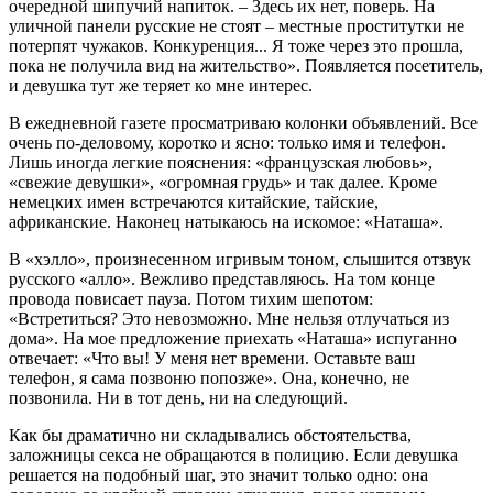
очередной шипучий напиток. – Здесь их нет, поверь. На
уличной панели русские не стоят – местные проститутки не
потерпят чужаков. Конкуренция... Я тоже через это прошла,
пока не получила вид на жительство». Появляется посетитель,
и девушка тут же теряет ко мне интерес.
В ежедневной газете просматриваю колонки объявлений. Все
очень по-деловому, коротко и ясно: только имя и телефон.
Лишь иногда легкие пояснения: «французская любовь»,
«свежие девушки», «огромная грудь» и так далее. Кроме
немецких имен встречаются китайские, тайские,
африканские. Наконец натыкаюсь на искомое: «Наташа».
В «хэлло», произнесенном игривым тоном, слышится отзвук
русского «алло». Вежливо представляюсь. На том конце
провода повисает пауза. Потом тихим шепотом:
«Встретиться? Это невозможно. Мне нельзя отлучаться из
дома». На мое предложение приехать «Наташа» испуганно
отвечает: «Что вы! У меня нет времени. Оставьте ваш
телефон, я сама позвоню попозже». Она, конечно, не
позвонила. Ни в тот день, ни на следующий.
Как бы драматично ни складывались обстоятельства,
заложницы секса не обращаются в полицию. Если девушка
решается на подобный шаг, это значит только одно: она