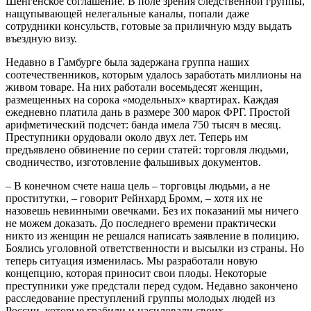
Шенгенское соглашение. В поле зрения следственной группы,
нащупывающей нелегальные каналы, попали даже
сотрудники консульств, готовые за приличную мзду выдать
въездную визу.
Недавно в Гамбурге была задержана группа наших
соотечественников, которым удалось заработать миллионы на
живом товаре. На них работали восемьдесят женщин,
размещенных на сорока «модельных» квартирах. Каждая
ежедневно платила дань в размере 300 марок ФРГ. Простой
арифметический подсчет: банда имела 750 тысяч в месяц.
Преступники орудовали около двух лет. Теперь им
предъявлено обвинение по серии статей: торговля людьми,
сводничество, изготовление фальшивых документов.
– В конечном счете наша цель – торговцы людьми, а не
проститутки, – говорит Рейнхард Бромм, – хотя их не
назовешь невинными овечками. Без их показаний мы ничего
не можем доказать. До последнего времени практически
никто из женщин не решался написать заявление в полицию.
Боялись уголовной ответственности и высылки из страны. Но
теперь ситуация изменилась. Мы разработали новую
концепцию, которая приносит свои плоды. Некоторые
преступники уже предстали перед судом. Недавно закончено
расследование преступлений группы молодых людей из
России, которые грабили и насиловали своих