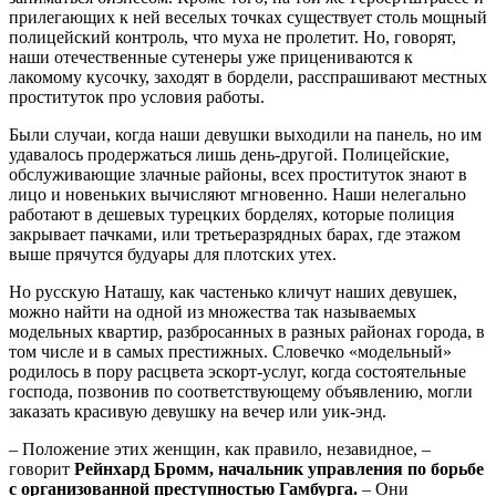
прилегающих к ней веселых точках существует столь мощный
полицейский контроль, что муха не пролетит. Но, говорят,
наши отечественные сутенеры уже прицениваются к
лакомому кусочку, заходят в бордели, расспрашивают местных
проституток про условия работы.
Были случаи, когда наши девушки выходили на панель, но им
удавалось продержаться лишь день-другой. Полицейские,
обслуживающие злачные районы, всех проституток знают в
лицо и новеньких вычисляют мгновенно. Наши нелегально
работают в дешевых турецких борделях, которые полиция
закрывает пачками, или третьеразрядных барах, где этажом
выше прячутся будуары для плотских утех.
Но русскую Наташу, как частенько кличут наших девушек,
можно найти на одной из множества так называемых
модельных квартир, разбросанных в разных районах города, в
том числе и в самых престижных. Словечко «модельный»
родилось в пору расцвета эскорт-услуг, когда состоятельные
господа, позвонив по соответствующему объявлению, могли
заказать красивую девушку на вечер или уик-энд.
– Положение этих женщин, как правило, незавидное, –
говорит
Рейнхард Бромм, начальник управления по борьбе
с организованной преступностью Гамбурга.
– Они