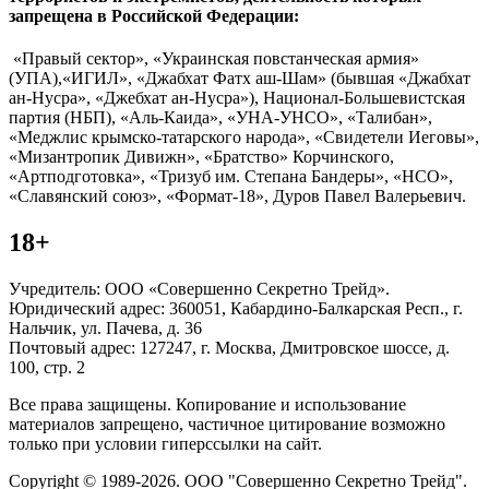
запрещена в Российской Федерации:
«Правый сектор», «Украинская повстанческая армия»
(УПА),«ИГИЛ», «Джабхат Фатх аш-Шам» (бывшая «Джабхат
ан-Нусра», «Джебхат ан-Нусра»), Национал-Большевистская
партия (НБП), «Аль-Каида», «УНА-УНСО», «Талибан»,
«Меджлис крымско-татарского народа», «Свидетели Иеговы»,
«Мизантропик Дивижн», «Братство» Корчинского,
«Артподготовка», «Тризуб им. Степана Бандеры», «НСО»,
«Славянский союз», «Формат-18», Дуров Павел Валерьевич.
18+
Учредитель: ООО «Совершенно Секретно Трейд».
Юридический адрес: 360051, Кабардино-Балкарская Респ., г.
Нальчик, ул. Пачева, д. 36
Почтовый адрес: 127247, г. Москва, Дмитровское шоссе, д.
100, стр. 2
Все права защищены. Копирование и использование
материалов запрещено, частичное цитирование возможно
только при условии гиперссылки на сайт.
Copyright © 1989-2026. ООО "Совершенно Секретно Трейд".