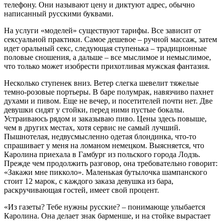
телефону. Они называют цену и диктуют адрес, обычно
написанный русскими буквами.
На услуги «моделей» существуют тарифы. Все зависит от
сексуальной практики. Самое дешевое – ручной массаж, затем
идет оральный секс, следующая ступенька – традиционные
половые сношения, а дальше – все мыслимое и немыслимое,
что только может изобрести прихотливая мужская фантазия.
Несколько ступенек вниз. Ветер слегка шевелит тяжелые
темно-розовые портьеры. В баре полумрак, навязчиво пахнет
духами и пивом. Еще не вечер, и посетителей почти нет. Две
девушки сидят у стойки, перед ними пустые бокалы.
Устраиваюсь рядом и заказываю пиво. Цены здесь повыше,
чем в других местах, хотя сервис не самый лучший.
Пышнотелая, недвусмысленно одетая блондинка, что-то
спрашивает у меня на ломаном немецком. Выясняется, что
Каролина приехала в Гамбург из польского города Лодзь.
Прежде чем продолжить разговор, она требовательно говорит:
«Закажи мне пикколо». Маленькая бутылочка шампанского
стоит 12 марок, с каждого заказа девушка из бара,
раскручивающая гостей, имеет свой процент.
«Из газеты? Тебе нужны русские? – понимающе улыбается
Каролина. Она делает знак барменше, и на стойке вырастает