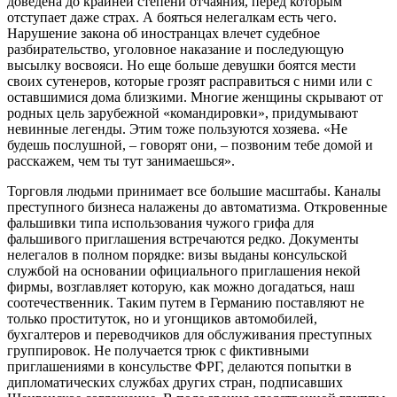
доведена до крайней степени отчаяния, перед которым
отступает даже страх. А бояться нелегалкам есть чего.
Нарушение закона об иностранцах влечет судебное
разбирательство, уголовное наказание и последующую
высылку восвояси. Но еще больше девушки боятся мести
своих сутенеров, которые грозят расправиться с ними или с
оставшимися дома близкими. Многие женщины скрывают от
родных цель зарубежной «командировки», придумывают
невинные легенды. Этим тоже пользуются хозяева. «Не
будешь послушной, – говорят они, – позвоним тебе домой и
расскажем, чем ты тут занимаешься».
Торговля людьми принимает все большие масштабы. Каналы
преступного бизнеса налажены до автоматизма. Откровенные
фальшивки типа использования чужого грифа для
фальшивого приглашения встречаются редко. Документы
нелегалов в полном порядке: визы выданы консульской
службой на основании официального приглашения некой
фирмы, возглавляет которую, как можно догадаться, наш
соотечественник. Таким путем в Германию поставляют не
только проституток, но и угонщиков автомобилей,
бухгалтеров и переводчиков для обслуживания преступных
группировок. Не получается трюк с фиктивными
приглашениями в консульстве ФРГ, делаются попытки в
дипломатических службах других стран, подписавших