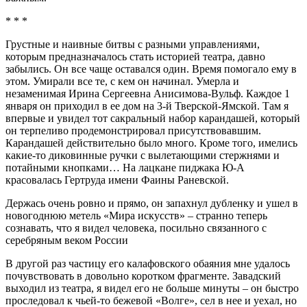
* * *
Грустные и наивные битвы с разными управлениями,
которым предназначалось стать историей театра, давно
забылись. Он все чаще оставался один. Время помогало ему в
этом. Умирали все те, с кем он начинал. Умерла и
незаменимая Ирина Сергеевна Анисимова-Вульф. Каждое 1
января он приходил в ее дом на 3-й Тверской-Ямской. Там я
впервые и увидел тот сакральный набор карандашей, который
он терпеливо продемонстрировал присутствовавшим.
Карандашей действительно было много. Кроме того, имелись
какие-то диковинные ручки с вылетающими стержнями и
потайными кнопками… На лацкане пиджака Ю-А
красовалась Гертруда имени Фаины Раневской.
Держась очень ровно и прямо, он запахнул дубленку и ушел в
новогоднюю метель «Мира искусств» – странно теперь
сознавать, что я видел человека, посильно связанного с
серебряным веком России
В другой раз частицу его калафовского обаяния мне удалось
почувствовать в довольно коротком фрагменте. Завадский
выходил из театра, я видел его не больше минуты – он быстро
проследовал к чьей-то бежевой «Волге», сел в нее и уехал, но