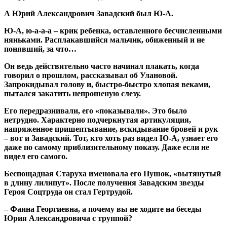
А Юрий Александрович Завадский был Ю-А.
Ю-А, ю-а-а-а – крик ребенка, оставленного бесчисленными
няньками. Расплакавшийся мальчик, обиженный и не
понявший, за что…
Он ведь действительно часто начинал плакать, когда
говорил о прошлом, рассказывал об Улановой.
Запрокидывал голову и, быстро-быстро хлопая веками,
пытался закатить непрошеную слезу.
Его передразнивали, его «показывали». Это было
нетрудно. Характерно подчеркнутая артикуляция,
напряженное пришептывание, вскидывание бровей и рук
– вот и Завадский. Тот, кто хоть раз видел Ю-А, узнает его
даже по самому приблизительному показу. Даже если не
видел его самого.
Беспощадная Старуха именовала его Пушок, «вытянутый
в длину лилипут». После получения Завадским звезды
Героя Соцтруда он стал Гертрудой.
– Фаина Георгиевна, а почему вы не ходите на беседы
Юрия Александровича с труппой?