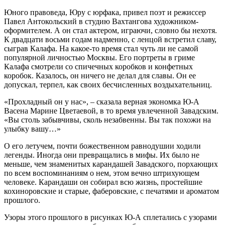
Юного правоведа, Юру с юрфака, привел поэт и режиссер
Павел Антокольский в студию Вахтангова художником-
оформителем. А он стал актером, играючи, словно бы нехотя.
К двадцати восьми годам надменно, с ленцой встретил славу,
сыграв Калафа. На какое-то время стал чуть ли не самой
популярной личностью Москвы. Его портреты в гриме
Калафа смотрели со спичечных коробков и конфетных
коробок. Казалось, он ничего не делал для славы. Он ее
допускал, терпел, как своих бесчисленных воздыхательниц.
«Прохладный он у нас», – сказала верная экономка Ю-А
Васена Марине Цветаевой, в то время увлеченной Завадским.
«Вы столь забывчивы, сколь незабвенны. Вы так похожи на
улыбку вашу…»
О его летучем, почти божественном равнодушии ходили
легенды. Иногда они превращались в мифы. Их было не
меньше, чем знаменитых карандашей Завадского, порхающих
по всем воспоминаниям о нем, этом вечно штрихующем
человеке. Карандаши он собирал всю жизнь, простейшие
кохиноровские и старые, фаберовские, с печатями и ароматом
прошлого.
Узоры этого прошлого в рисунках Ю-А сплетались с узорами