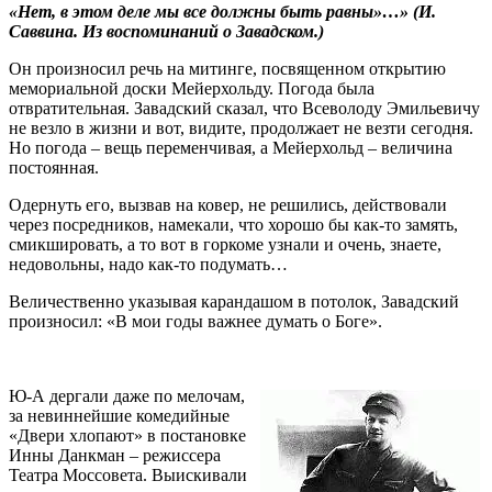
«Нет, в этом деле мы все должны быть равны»…» (И.
Саввина. Из воспоминаний о Завадском.)
Он произносил речь на митинге, посвященном открытию
мемориальной доски Мейерхольду. Погода была
отвратительная. Завадский сказал, что Всеволоду Эмильевичу
не везло в жизни и вот, видите, продолжает не везти сегодня.
Но погода – вещь переменчивая, а Мейерхольд – величина
постоянная.
Одернуть его, вызвав на ковер, не решились, действовали
через посредников, намекали, что хорошо бы как-то замять,
смикшировать, а то вот в горкоме узнали и очень, знаете,
недовольны, надо как-то подумать…
Величественно указывая карандашом в потолок, Завадский
произносил: «В мои годы важнее думать о Боге».
Ю-А дергали даже по мелочам,
за невиннейшие комедийные
«Двери хлопают» в постановке
Инны Данкман – режиссера
Театра Моссовета. Выискивали