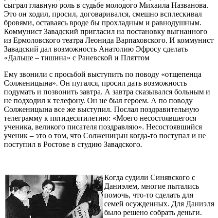
сыграл главную роль в судьбе молодого Михаила Названова.
Это он ходил, просил, договаривался, смешно всплескивал
бровями, оставаясь вроде бы прохладным и равнодушным.
Коммунист Завадский пригласил на постановку выгнанного
из Ермоловского театра Леонида Варпаховского. И коммунист
Завадский дал возможность Анатолию Эфросу сделать
«Дальше – тишина» с Раневской и Пляттом
Ему звонили с просьбой выступить по поводу «отщепенца
Солженицына». Он пугался, просил дать возможность
подумать и позвонить завтра. А завтра сказывался больным и
не подходил к телефону. Он не был героем. А по поводу
Солженицына все же выступил. Послал поздравительную
телеграмму к пятидесятилетию: «Моего несостоявшегося
ученика, великого писателя поздравляю». Несостоявшийся
ученик – это о том, что Солженицын когда-то поступал и не
поступил в Ростове в студию Завадского.
Когда судили Синявского с
Даниэлем, многие пытались
помочь, что-то сделать для
семей осужденных. Для Даниэля
было решено собрать деньги.