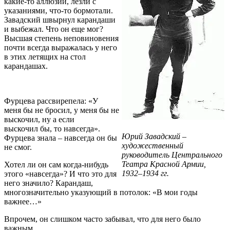
какие-то аллюзии, лезли с
указаниями, что-то бормотали.
Завадский швырнул карандаши
и выбежал. Что он еще мог?
Высшая степень неповиновения
почти всегда выражалась у него
в этих летящих на стол
карандашах.
Фурцева рассвирепела: «У
меня бы не бросил, у меня бы не
выскочил, ну а если
выскочил бы, то навсегда».
Юрий Завадский –
Фурцева знала – навсегда он бы
художественный
не смог.
руководитель Центрального
Театра Красной Армии,
Хотел ли он сам когда-нибудь
1932–1934 гг.
этого «навсегда»? И что это для
него значило? Карандаш,
многозначительно указующий в потолок: «В мои годы
важнее…»
Впрочем, он слишком часто забывал, что для него было
важным.