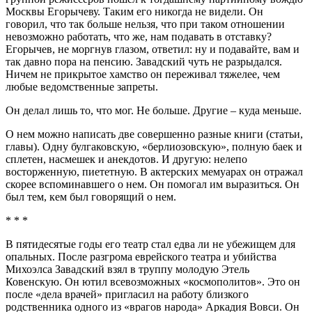
Москвы Егорычеву. Таким его никогда не видели. Он
говорил, что так больше нельзя, что при таком отношении
невозможно работать, что же, нам подавать в отставку?
Егорычев, не моргнув глазом, ответил: ну и подавайте, вам и
так давно пора на пенсию. Завадский чуть не разрыдался.
Ничем не прикрытое хамство он переживал тяжелее, чем
любые ведомственные запреты.
Он делал лишь то, что мог. Не больше. Другие – куда меньше.
О нем можно написать две совершенно разные книги (статьи,
главы). Одну булгаковскую, «берлиозовскую», полную баек и
сплетен, насмешек и анекдотов. И другую: нелепо
восторженную, пиететную. В актерских мемуарах он отражал
скорее вспоминавшего о нем. Он помогал им выразиться. Он
был тем, кем был говорящий о нем.
* * *
В пятидесятые годы его театр стал едва ли не убежищем для
опальных. После разгрома еврейского театра и убийства
Михоэлса Завадский взял в труппу молодую Этель
Ковенскую. Он ютил всевозможных «космополитов». Это он
после «дела врачей» пригласил на работу близкого
родственника одного из «врагов народа» Аркадия Вовси. Он