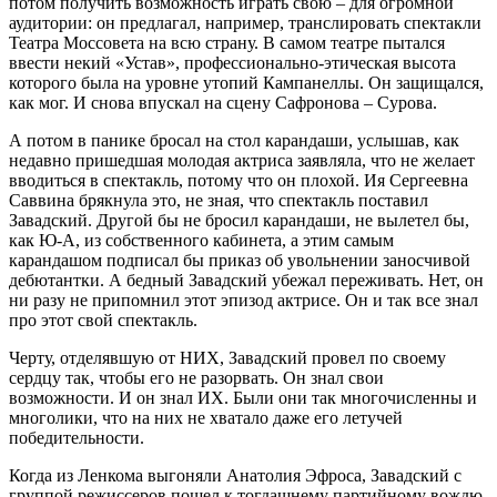
потом получить возможность играть свою – для огромной
аудитории: он предлагал, например, транслировать спектакли
Театра Моссовета на всю страну. В самом театре пытался
ввести некий «Устав», профессионально-этическая высота
которого была на уровне утопий Кампанеллы. Он защищался,
как мог. И снова впускал на сцену Сафронова – Сурова.
А потом в панике бросал на стол карандаши, услышав, как
недавно пришедшая молодая актриса заявляла, что не желает
вводиться в спектакль, потому что он плохой. Ия Сергеевна
Саввина брякнула это, не зная, что спектакль поставил
Завадский. Другой бы не бросил карандаши, не вылетел бы,
как Ю-А, из собственного кабинета, а этим самым
карандашом подписал бы приказ об увольнении заносчивой
дебютантки. А бедный Завадский убежал переживать. Нет, он
ни разу не припомнил этот эпизод актрисе. Он и так все знал
про этот свой спектакль.
Черту, отделявшую от НИХ, Завадский провел по своему
сердцу так, чтобы его не разорвать. Он знал свои
возможности. И он знал ИХ. Были они так многочисленны и
многолики, что на них не хватало даже его летучей
победительности.
Когда из Ленкома выгоняли Анатолия Эфроса, Завадский с
группой режиссеров пошел к тогдашнему партийному вождю