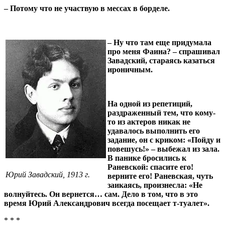
– Потому что не участвую в мессах в борделе.
– Ну что там еще придумала
про меня Фаина? – спрашивал
Завадский, стараясь казаться
ироничным.
На одной из репетиций,
раздраженный тем, что кому-
то из актеров никак не
удавалось выполнить его
задание, он с криком: «Пойду и
повешусь!» – выбежал из зала.
В панике бросились к
Раневской: спасите его!
Юрий Завадский, 1913 г.
верните его! Раневская, чуть
заикаясь, произнесла: «Не
волнуйтесь. Он вернется… сам. Дело в том, что в это
время Юрий Александрович всегда посещает т-туалет».
* * *