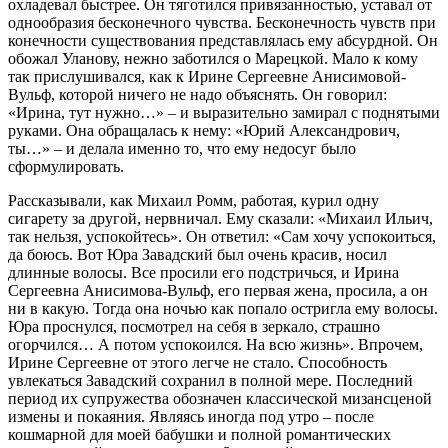
охладевал быстрее. Он тяготился привязанностью, уставал от
однообразия бесконечного чувства. Бесконечность чувств при
конечности существования представлялась ему абсурдной. Он
обожал Уланову, нежно заботился о Марецкой. Мало к кому
так прислушивался, как к Ирине Сергеевне Анисимовой-
Вульф, которой ничего не надо объяснять. Он говорил:
«Ирина, тут нужно…» – и выразительно замирал с поднятыми
руками. Она обращалась к нему: «Юрий Александрович,
ты…» – и делала именно то, что ему недосуг было
сформулировать.
Рассказывали, как Михаил Ромм, работая, курил одну
сигарету за другой, нервничал. Ему сказали: «Михаил Ильич,
так нельзя, успокойтесь». Он ответил: «Сам хочу успокоиться,
да боюсь. Вот Юра Завадский был очень красив, носил
длинные волосы. Все просили его подстричься, и Ирина
Сергеевна Анисимова-Вульф, его первая жена, просила, а он
ни в какую. Тогда она ночью как попало остригла ему волосы.
Юра проснулся, посмотрел на себя в зеркало, страшно
огорчился… А потом успокоился. На всю жизнь». Впрочем,
Ирине Сергеевне от этого легче не стало. Способность
увлекаться Завадский сохранил в полной мере. Последний
период их супружества обозначен классической мизансценой
измены и покаяния. Являясь иногда под утро – после
кошмарной для моей бабушки и полной романтических