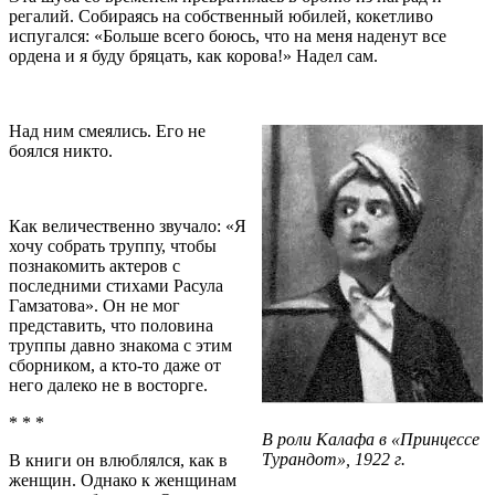
регалий. Собираясь на собственный юбилей, кокетливо
испугался: «Больше всего боюсь, что на меня наденут все
ордена и я буду бряцать, как корова!» Надел сам.
Над ним смеялись. Его не
боялся никто.
Как величественно звучало: «Я
хочу собрать труппу, чтобы
познакомить актеров с
последними стихами Расула
Гамзатова». Он не мог
представить, что половина
труппы давно знакома с этим
сборником, а кто-то даже от
него далеко не в восторге.
* * *
В роли Калафа в «Принцессе
Турандот», 1922 г.
В книги он влюблялся, как в
женщин. Однако к женщинам