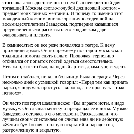
этого оказалось достаточно: на нем был невероятный для
тогдашней Москвы светло-голубой джинсовый костюм –
предмет моих тайных мечтаний. И почему-то именно этот
молодежный костюм, вполне органично сидевший на
восьмидесятилетнем Завадском, подтвердил казавшиеся
преувеличенными рассказы о его колдовском даре
очаровывать и пленять.
В семидесятых он все реже появлялся в театре. К нему
приходили домой. Он по-прежнему по старой московской
традиции помогал снять пальто. Провожая, терпеливо
отбивался от попыток гостей одеться самостоятельно.
Неважно, кто это был, народный артист, драматург, студент.
Потом он заболел, попал в больницу. Была операция. Через
несколько дней с усмешкой говорил: «Перед тем как принять
наркоз, я подумал: проснусь – хорошо, а не проснусь – тоже
неплохо».
Он часто повторял шаляпинское: «Вы играете ноты, а надо
музыку». Он слышал музыку и превращал ее в ноты. Музыка
Завадского осталась в его молодости. Рассказывали, что
лучшим своим спектаклем он считал едва ли не дебютную
«Женитьбу» Гоголя – полную открытий и парадоксов,
разгромленную и закрытую.