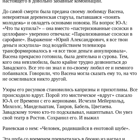
настоящего в довольно забавные комбинации.
До самой смерти была предана своему любимцу Васена,
невероятная деревенская старуха, пытавшаяся «понять
молодежь» и овладеть основами новояза. На вопрос Ю-А:
«Что ты купила?» – она вместо «пастеризованные сосиски в
целлофане» уверенно отвечала: «Парализованные сосиски в
сарофане». Выражение «Юрий Александрович, я все твои
деньги искупила» под воздействием телевизора
трансформировалось в «я все твои деньги аннулировала».
Васена прекрасно готовила, была деятельна и сурова. Тем,
кого она невзлюбила, было крайне трудно дозвониться до
Завадского. Все это он знал и по-своему любил ее и немного
побаивался. Говорили, что Васена могла сказать ему то, на что
не осмеливался никто другой.
Узоры его рисунков становились капризны и прихотливы. Все
происходило вдруг. Порой это мистическое «вдруг» спасало
Ю-А от Времени с его жерновами. Исчезли Мейерхольд,
Михоэлс, Мандельштам, Таиров, Бабель, Цветаева.
Завадскому точно кто-то подсказывал, нашептывал. Он увез
свой театр в Ростов. Сохранил его. И выжил
Раневская о нем: «Человек, родившийся в енотовой шубе».
Эта шуба со временем превратилась в броню из наград и