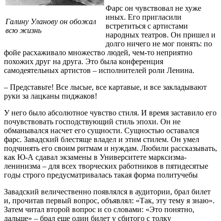
Фарс он чувствовал не хуже
иных. Его пригласили
Галину Уланову он обожал
встретиться с артистами
всю жизнь
народных театров. Он пришел и
долго ничего не мог понять: по
фойе расхаживало множество людей, чем-то неприятно
похожих друг на друга. Это была конференция
самодеятельных артистов – исполнителей роли Ленина.
– Представьте! Все лысые, все картавые, и все закладывают
руки за лацканы пиджаков!
У него было абсолютное чувство стиля. И время заставило его
почувствовать господствующий стиль эпохи. Он не
обманывался насчет его сущности. Сущностью оставался
фарс. Завадский блестяще владел и этим стилем. Он умел
подчинять его своим ритмам и нуждам. Любили рассказывать,
как Ю-А сдавал экзамены в Университете марксизма-
ленинизма – для всех творческих работников в пятидесятые
годы строго предусматривалась такая форма политучебы
Завадский величественно появлялся в аудитории, брал билет
и, прочитав первый вопрос, объявлял: «Так, эту тему я знаю».
Затем читал второй вопрос и со словами: «Это понятно,
дальше» – брал еще один билет у сбитого с толку