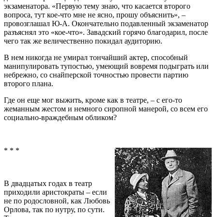
экзаменатора. «Первую тему знаю, что касается второго
вопроса, тут кое-что мне не ясно, прошу объяснить», –
провозглашал Ю-А. Окончательно подавленный экзаменатор
разъяснял это «кое-что». Завадский горячо благодарил, после
чего так же величественно покидал аудиторию.
В нем никогда не умирал тончайший актер, способный
манипулировать тупостью, умеющий вовремя подыграть или
небрежно, со снайперской точностью провести партию
второго плана.
Где он еще мог выжить, кроме как в театре, – с его-то
жеманным жестом и немного сиропной манерой, со всем его
социально-враждебным обликом?
* * *
В двадцатых годах в театр
приходили аристократы – если
не по родословной, как Любовь
Орлова, так по нутру, по сути.