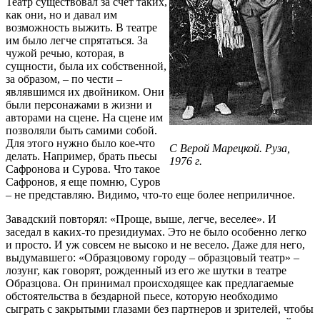
Театр существовал за счет таких,
как они, но и давал им
возможность выжить. В театре
им было легче спрятаться. За
чужой речью, которая, в
сущности, была их собственной,
за образом, – по чести –
являвшимся их двойником. Они
были персонажами в жизни и
авторами на сцене. На сцене им
позволяли быть самими собой.
Для этого нужно было кое-что
С Верой Марецкой. Руза,
делать. Например, брать пьесы
1976 г.
Сафронова и Сурова. Что такое
Сафронов, я еще помню, Суров
– не представляю. Видимо, что-то еще более неприличное.
Завадский повторял: «Проще, выше, легче, веселее». И
заседал в каких-то президиумах. Это не было особенно легко
и просто. И уж совсем не высоко и не весело. Даже для него,
выдумавшего: «Образцовому городу – образцовый театр» –
лозунг, как говорят, рожденный из его же шутки в театре
Образцова. Он принимал происходящее как предлагаемые
обстоятельства в бездарной пьесе, которую необходимо
сыграть с закрытыми глазами без партнеров и зрителей, чтобы