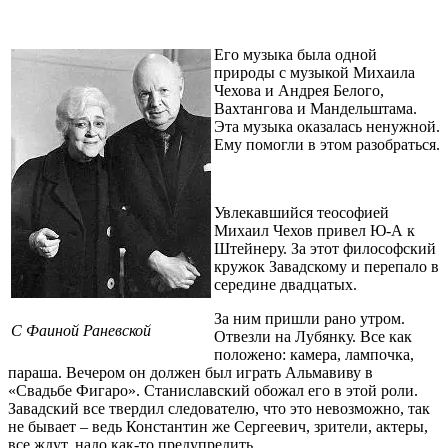
Его музыка была одной
природы с музыкой Михаила
Чехова и Андрея Белого,
Вахтангова и Мандельштама.
Эта музыка оказалась ненужной.
Ему помогли в этом разобраться.
Увлекавшийся теософией
Михаил Чехов привел Ю-А к
Штейнеру. За этот философский
кружок Завадскому и перепало в
середине двадцатых.
За ним пришли рано утром.
С Фаиной Раневской
Отвезли на Лубянку. Все как
положено: камера, лампочка,
параша. Вечером он должен был играть Альмавиву в
«Свадьбе Фигаро». Станиславский обожал его в этой роли.
Завадский все твердил следователю, что это невозможно, так
не бывает – ведь Константин же Сергеевич, зрители, актеры,
все ждут, надо как-то предупредить…