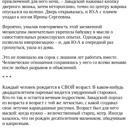
приключений для него ночи, – Завадский нажимал кнопку
дверного звонка, затем неторопливо, точно по центру коврика
опускался на колени. Дверь открывалась, и Ю-А с плачем
упадал к ногам Ирины Сергеевны.
Вероятно, унылая повторяемость этой заезженной
мизансцены окончательно укрепила бабушку в мысли о
самостоятельных режиссерских опытах. Однажды она
позволила импровизацию – и, дав Ю-А в очередной раз
грохнуться, ушла из дома.
Это не помешало им сорок с лишним лет работать вместе.
Человеческие отношения сохранялись у него со всеми женами
после любых разрывов и объяснений.
* * *
Каждый человек рождается в СВОЙ возраст. В каком-нибудь
двадцатилетнем пареньке видится умудренный старожил.
Кто-то так и остается вечным подростком. Завадский порхал
из возраста в возраст с той же легкостью, с какой создавал
свои летучие карандашные рисунки. Возраст был для него
маской: когда нужно – величественный старец, мэтр. Иногда
казалось, что он рожден десятилетним мальчиком, обидчивым
и капризным.