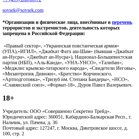
sovsek@sovsek.com
*Организации и физические лица, внесённные в
перечень
террористов и экстремистов, деятельность которых
запрещена в Российской Федерации:
«Правый сектор», «Украинская повстанческая армия»
(УПА),«ИГИЛ», «Джабхат Фатх аш-Шам» (бывшая «Джабхат
ан-Нусра», «Джебхат ан-Нусра»), Национал-Большевистская
партия (НБП), «Аль-Каида», «УНА-УНСО», «Талибан»,
«Меджлис крымско-татарского народа», «Свидетели Иеговы»,
«Мизантропик Дивижн», «Братство» Корчинского,
«Артподготовка», «Тризуб им. Степана Бандеры», «НСО»,
«Славянский союз», «Формат-18», Дуров Павел Валерьевич.
18+
Учредитель: ООО «Совершенно Секретно Трейд».
Юридический адрес: 360051, Кабардино-Балкарская Респ., г.
Нальчик, ул. Пачева, д. 36
Почтовый адрес: 127247, г. Москва, Дмитровское шоссе, д.
100, стр. 2