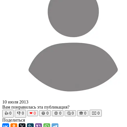
10 июля 2013
Вам понравилась эта публикация?
👍
0
👎
0
❤
0
😆
0
😡
0
🤔
0
🙈
0
🧘‍♀️
0
Поделиться