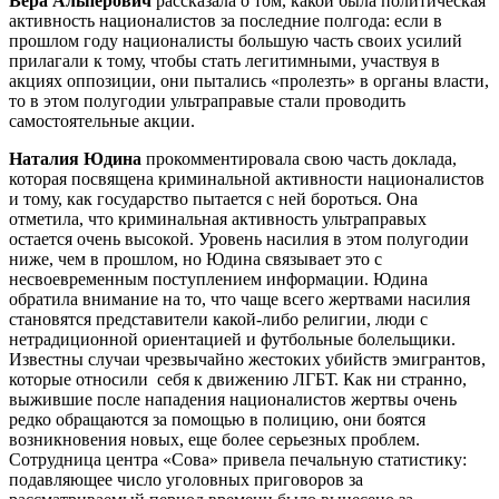
Вера Альперович
рассказала о том, какой была политическая
активность националистов за последние полгода: если в
прошлом году националисты большую часть своих усилий
прилагали к тому, чтобы стать легитимными, участвуя в
акциях оппозиции, они пытались «пролезть» в органы власти,
то в этом полугодии ультраправые стали проводить
самостоятельные акции.
Наталия Юдина
прокомментировала свою часть доклада,
которая посвящена криминальной активности националистов
и тому, как государство пытается с ней бороться. Она
отметила, что криминальная активность ультраправых
остается очень высокой. Уровень насилия в этом полугодии
ниже, чем в прошлом, но Юдина связывает это с
несвоевременным поступлением информации. Юдина
обратила внимание на то, что чаще всего жертвами насилия
становятся представители какой-либо религии, люди с
нетрадиционной ориентацией и футбольные болельщики.
Известны случаи чрезвычайно жестоких убийств эмигрантов,
которые относили себя к движению ЛГБТ. Как ни странно,
выжившие после нападения националистов жертвы очень
редко обращаются за помощью в полицию, они боятся
возникновения новых, еще более серьезных проблем.
Сотрудница центра «Сова» привела печальную статистику:
подавляющее число уголовных приговоров за