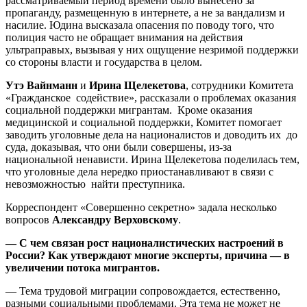
рассматриваемый период времени было вынесено за
пропаганду, размещенную в интернете, а не за вандализм и
насилие. Юдина высказала опасения по поводу того, что
полиция часто не обращает внимания на действия
ультраправых, вызывая у них ощущение незримой поддержки
со стороны власти и государства в целом.
Утэ Вайнманн
и
Ирина Щелекетова
, сотрудники Комитета
«Гражданское содействие», рассказали о проблемах оказания
социальной поддержки мигрантам. Кроме оказания
медицинской и социальной поддержки, Комитет помогает
заводить уголовные дела на националистов и доводить их до
суда, доказывая, что они были совершены, из-за
национальной ненависти. Ирина Щелекетова поделилась тем,
что уголовные дела нередко приостанавливают в связи с
невозможностью найти преступника.
Корреспондент «Совершенно секретно» задала несколько
вопросов
Александру Верховскому
.
— С чем связан рост националистических настроений в
России?
Как утверждают многие эксперты, причина — в
увеличении потока мигрантов.
— Тема трудовой миграции сопровождается, естественно,
разными социальными проблемами. Эта тема не может не