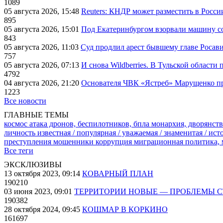
1089
05 августа 2026, 15:48
Reuters: КНДР может разместить в Росси
895
05 августа 2026, 15:01
Под Екатеринбургом взорвали машину со
843
05 августа 2026, 11:03
Суд продлил арест бывшему главе Росав
757
05 августа 2026, 07:13
И снова Wildberries. В Тульской области
4792
04 августа 2026, 21:20
Основателя ЧВК «Ястреб» Марущенко пр
1223
Все новости
ГЛАВНЫЕ ТЕМЫ
космос
атака дронов, беспилотников, бпла
монархия, дворянств
личность известная / популярная / уважаемая / знаменитая / ис
преступления
мошенники
коррупция
миграционная политика,
Все теги
ЭКСКЛЮЗИВЫ
13 октября 2023, 09:14
КОВАРНЫЙ ПЛАН
190210
03 июня 2023, 09:01
ТЕРРИТОРИИ НОВЫЕ — ПРОБЛЕМЫ 
190382
28 октября 2024, 09:45
КОШМАР В КОРКИНО
161697