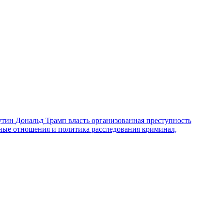
утин
Дональд Трамп
власть
организованная преступность
ные отношения и политика
расследования
криминал,