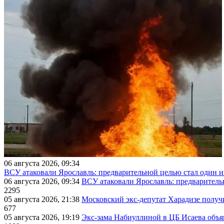
06 августа 2026, 09:34
ВСУ атаковали Ярославль: предварительной целью стал один
06 августа 2026, 09:34
ВСУ атаковали Ярославль: предварител
2295
05 августа 2026, 21:38
Московский экс-депутат Харадизе получи
677
05 августа 2026, 19:19
Экс-зама Набиуллиной в ЦБ Исаева объя