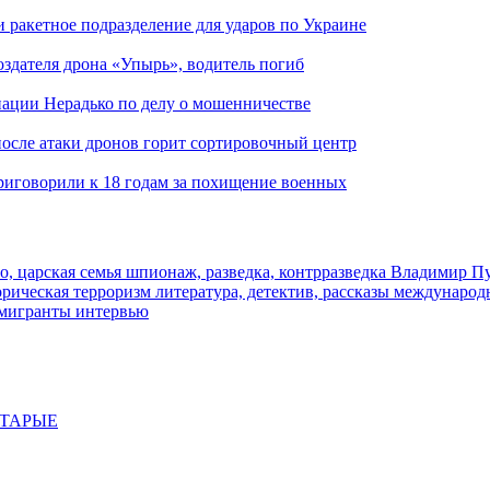
и ракетное подразделение для ударов по Украине
здателя дрона «Упырь», водитель погиб
иации Нерадько по делу о мошенничестве
 после атаки дронов горит сортировочный центр
иговорили к 18 годам за похищение военных
о, царская семья
шпионаж, разведка, контрразведка
Владимир П
торическая
терроризм
литература, детектив, рассказы
международ
 мигранты
интервью
СТАРЫЕ