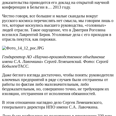
доказательства приводится его доклад на открытой научной
конференции в Бельгии в… 2013 году.
Честно говоря, все большие и малые скандалы вокруг
русского космоса перечислять нет смысла, мы говорим лишь о
тех, которые коснулись высшего руководства, «головных»
людей отрасли. Такое ощущение, что в Дмитрия Рогозина
вселился Лаврентий Берия. Уголовные дела с его приходом в
отрасль пекутся, как пирожки.
Гендиректор АО «Научно-производственное объединение
имени С.А. Лавочкина» Сергей Лемешевский. Фото: Сергей
Бобылев
/ТАСС.
Даже беглого взгляда достаточно, чтобы понять: руководители
ключевых предприятий в ряде случаев были отстранены от
работы по фактам либо малозначительным, либо
бездоказательным, но, совершенно точно, не требующим их
изоляции, отстранения от исполнения обязанностей.
В этом отношении наглядно дело Сергея Лемешевского,
генерального директора НПО имени С.А. Лавочкина.
Дело было возбуждено по подозрению в присвоении 330 млн