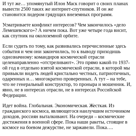
И тут же… упомянутый Илон Маск говорит о своих планах
вывести 2500 таких же интернет-спутников. И он же
становится лидером грядущих внеземных программ.
Усматриваете конфликт интересов? Чем закончилось «дело
Лемешевского»? А ничем пока. Вот уже четыре года висит,
как спутник на околоземной орбите.
Если судить по тому, как развивались перечисленные здесь
события и чем они закончились, то к выводу приходишь
однозначному: командиров космической отрасли
целенаправленно «отстреливают». Это прямо какой-то 1937-
ой год в отдельно взятой космической отрасли, в которой мы
привыкли видеть людей кристально честных, патриотичных,
одаренных и… многократно проверенных. А тут – на тебе,
что не генеральный конструктор, то проныра и мошенник. И,
явно, не в интересах отрасли, не в интересах Российской
Федерации.
Идет война. Глобальная. Экономическая. Жесткая. Из
гражданского космоса, являющегося наилучшим источником
доходов, россиян выталкивают. На очереди – космические
достижения в военной сфере. Пока наши ракеты, стоящие в
космосе на боевом дежурстве, не заржавели. Пока….