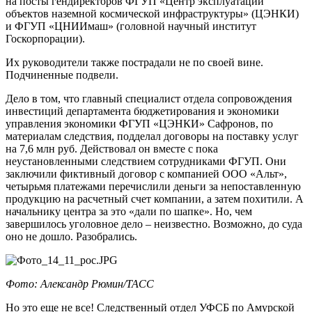
на посты гендиректоров ФГУП «Центр эксплуатации
объектов наземной космической инфраструктуры» (ЦЭНКИ)
и ФГУП «ЦНИИмаш» (головной научный институт
Госкорпорации).
Их руководители также пострадали не по своей вине.
Подчиненные подвели.
Дело в том, что главный специалист отдела сопровождения
инвестиций департамента бюджетирования и экономики
управления экономики ФГУП «ЦЭНКИ» Сафронов, по
материалам следствия, подделал договоры на поставку услуг
на 7,6 млн руб. Действовал он вместе с пока
неустановленными следствием сотрудниками ФГУП. Они
заключили фиктивный договор с компанией ООО «Альт»,
четырьмя платежами перечислили деньги за непоставленную
продукцию на расчетный счет компании, а затем похитили. А
начальнику центра за это «дали по шапке». Но, чем
завершилось уголовное дело – неизвестно. Возможно, до суда
оно не дошло. Разобрались.
Фото: Александр Рюмин
/ТАСС
Но это еще не все! Следственный отдел УФСБ по Амурской