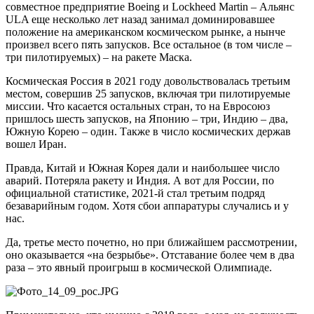
совместное предприятие Boeing и Lockheed Martin – Альянс
ULA еще несколько лет назад занимал доминировавшее
положение на американском космическом рынке, а нынче
произвел всего пять запусков. Все остальное (в том числе –
три пилотируемых) – на ракете Маска.
Космическая Россия в 2021 году довольствовалась третьим
местом, совершив 25 запусков, включая три пилотируемые
миссии. Что касается остальных стран, то на Евросоюз
пришлось шесть запусков, на Японию – три, Индию – два,
Южную Корею – один. Также в число космических держав
вошел Иран.
Правда, Китай и Южная Корея дали и наибольшее число
аварий. Потеряла ракету и Индия. А вот для России, по
официальной статистике, 2021-й стал третьим подряд
безаварийным годом. Хотя сбои аппаратуры случались и у
нас.
Да, третье место почетно, но при ближайшем рассмотрении,
оно оказывается «на безрыбье». Отставание более чем в два
раза – это явный проигрыш в космической Олимпиаде.