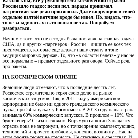
Казалось бы, все у руководителя космической отрасли
России шло гладко: песни пел, парады принимал,
патриотические речи произносил. Даже коррупцию в своей
отдельно взятой вотчине вроде бы извел. Но, видать, что-
то не заладилось, что-то пошло не так. Попробуем
разобраться.
Начнем с того, что не сегодня была поставлена главная задача
США, да и других «партнеров» России – лишить ее всех тех
преимуществ, которые еще держат нашу страну в топе
ведущих мировых держав. То, что «в области балета» у нас не
все нормально – предмет отдельного разговора. Сейчас речь
про ракеты.
НА КОСМИЧЕСКОМ ОЛИМПЕ
Знающие люди отмечают, что в последние десять лет,
Роскосмос стремительно терял свою долю на рынке
космических запусков. Так, в 2011 году у американской
корпорации не было ни одного гражданского космического
пуска, при 24 запусках у Роскосмоса. В 2013 году наша страна
занимала 60% коммерческих запусков. В прошлом – 10%. Что
будет теперь? Сказать сложно. Впрямую санкции Запада эту
отрасль пока не затронули, но с точки зрения комплектующих,
технологий и прочего проблемы, конечно, возникнут. Нас на
этом фронте теснят не стесняясь. Не стесняясь в средствах. И