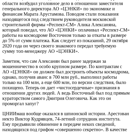
области возбудил уголовное дело в отношении заместителя
генерального директора АО «ЦЭНКИ» по экономике и
финансам Марата Арустамова. Поводом стали показания
находящегося под следствием руководителя московской
строительной фирмы «Респект-СМ» Алика Алексаняна,
который поведал, что АО «ЦЭНКИ» оплачивал «Респект-СМ»
работы на космодроме Восточном только за откаты в размере
до 5% от сумм платежа. Как следует из показаний, 29 октября
2020 года он через своего знакомого передал требуемую
сумму топ-менеджеру АО «ЦЭНКИ».
Заметим, что сам Алексанян был ранее задержан за
мошенничество в особо крупном размере. По контрактам с
АО «ЦЭНКИ» он должен был достроить объекты космодрома,
однако, получив аванс в 700 млн руб., выполнил работы
только на 100 млн, а еще 600 млн, по версии следствия, было
похищено. Теперь он дает «чистосердечные» признания в
отношении других людей. А ведь Восточный был под прямым
кураторством самого Дмитрия Олеговича. Как это он
проморгал хапуг?
ЦНИИмаш вообще оказался в шпионской истории. Арестован
некто Виктор Кудрявцев, 74-летний сотрудник института.
Ему предъявили обвинение в передаче неких сведений,
находящихся под грифом «совершенно секретно». В качестве