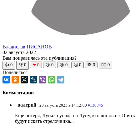
Владислав ПИСАНОВ
02 августа 2022
Вам понравилась эта публикация?
👍
0
👎
0
❤
0
😆
0
😡
0
🤔
0
🙈
0
🧘‍♀️
0
Поделиться
Комментарии
валерий
, 20 августа 2023 в 14:12:00
#130845
Еще потеря, Луна25 упала на Луну, кто виноват? Опять
будут искать стрелочника...