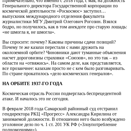
Примечательно, что именно с 2018 года, с мая, на должность
Генерального директора Государственной корпорации по
космической деятельности «Роскосмос» заступил…
выпускник международного отделения факультета
журналистики МГУ Дмитрий Олегович Рогозин. Взялся
бодро, но получилось, как в том анекдоте про старую лошадь:
«не шмогла я, не шмогла».
Вы спросите: почему? Каковы причины сдачи позиций?
Почему те же казахи перестали с нами дружить на
околоземной орбите? Чиновники дают туманные объяснения
насчет дороговизны страховки «Союзов», но это так – из
области на «отвяжись». На самом деле, как представляется,
все прозаичнее: казахам просто не с кем было разговаривать.
По стране прокатилось «дело космических генералов».
НА ОРБИТЕ 1937-ГО ГОДА
Космическая отрасль России подверглась беспрецедентной
атаке. И началось это не сегодня.
В феврале 2018 года Самарский районный суд отстранил
гендиректора РКЦ «Прогресс» Александра Кирилина от
занимаемой должности. В отношении него было возбуждено
уголовное дело по ч. 1 ст. 201 УК РФ («Злоупотребление
полномочиями»).