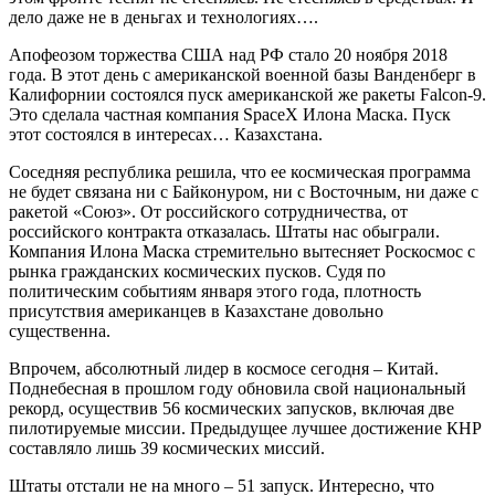
дело даже не в деньгах и технологиях….
Апофеозом торжества США над РФ стало 20 ноября 2018
года. В этот день с американской военной базы Ванденберг в
Калифорнии состоялся пуск американской же ракеты Falcon-9.
Это сделала частная компания SpaceX Илона Маска. Пуск
этот состоялся в интересах… Казахстана.
Соседняя республика решила, что ее космическая программа
не будет связана ни с Байконуром, ни с Восточным, ни даже с
ракетой «Союз». От российского сотрудничества, от
российского контракта отказалась. Штаты нас обыграли.
Компания Илона Маска стремительно вытесняет Роскосмос с
рынка гражданских космических пусков. Судя по
политическим событиям января этого года, плотность
присутствия американцев в Казахстане довольно
существенна.
Впрочем, абсолютный лидер в космосе сегодня – Китай.
Поднебесная в прошлом году обновила свой национальный
рекорд, осуществив 56 космических запусков, включая две
пилотируемые миссии. Предыдущее лучшее достижение КНР
составляло лишь 39 космических миссий.
Штаты отстали не на много – 51 запуск. Интересно, что