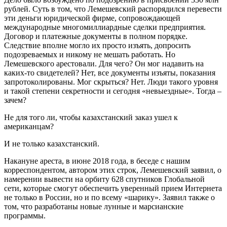
рублей. Суть в том, что Лемешевский распорядился перевести
эти деньги юридической фирме, сопровождающей
международные многомиллиардные сделки предприятия.
Договор и платежные документы в полном порядке.
Следствие вполне могло их просто изъять, допросить
подозреваемых и никому не мешать работать. Но
Лемешевского арестовали. Для чего? Он мог надавить на
каких-то свидетелей? Нет, все документы изъяты, показания
запротоколированы. Мог скрыться? Нет. Люди такого уровня
и такой степени секретности и сегодня «невыездные». Тогда –
зачем?
Не для того ли, чтобы казахстанский заказ ушел к
американцам?
И не только казахстанский.
Накануне ареста, в июне 2018 года, в беседе с нашим
корреспондентом, автором этих строк, Лемешевский заявил, о
намерении вывести на орбиту 628 спутников Глобальной
сети, которые смогут обеспечить уверенный прием Интернета
не только в России, но и по всему «шарику». Заявил также о
том, что разработаны новые лунные и марсианские
программы.