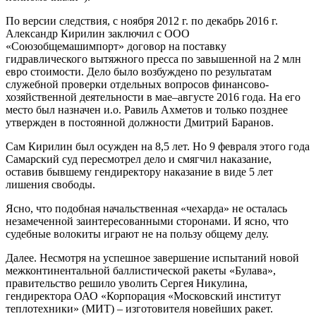
По версии следствия, с ноября 2012 г. по декабрь 2016 г.
Александр Кирилин заключил с ООО
«Союзобщемашимпорт» договор на поставку
гидравлического вытяжного пресса по завышенной на 2 млн
евро стоимости. Дело было возбуждено по результатам
служебной проверки отдельных вопросов финансово-
хозяйственной деятельности в мае–августе 2016 года. На его
место был назначен и.о. Равиль Ахметов и только позднее
утвержден в постоянной должности Дмитрий Баранов.
Сам Кирилин был осужден на 8,5 лет. Но 9 февраля этого года
Самарский суд пересмотрел дело и смягчил наказание,
оставив бывшему гендиректору наказание в виде 5 лет
лишения свободы.
Ясно, что подобная начальственная «чехарда» не осталась
незамеченной заинтересованными сторонами. И ясно, что
судебные волокиты играют не на пользу общему делу.
Далее. Несмотря на успешное завершение испытаний новой
межконтинентальной баллистической ракеты «Булава»,
правительство решило уволить Сергея Никулина,
гендиректора ОАО «Корпорация «Московский институт
теплотехники» (МИТ) – изготовителя новейших ракет.