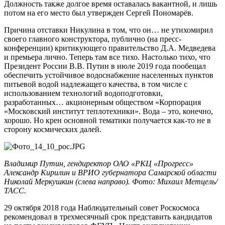
Должность также долгое время оставалась вакантной, и лишь
потом на его место был утвержден Сергей Пономарёв.
Причина отставки Никулина в том, что он… не утихомирил
своего главного конструктора, публично (на пресс-
конференции) критикующего правительство Д.А. Медведева
и премьера лично. Теперь там все тихо. Настолько тихо, что
Президент России В.В. Путин в июле 2019 года пообещал
обеспечить устойчивое водоснабжение населенных пунктов
питьевой водой надлежащего качества, в том числе с
использованием технологий водоподготовки,
разработанных… акционерным обществом «Корпорация
«Московский институт теплотехники». Вода – это, конечно,
хорошо. Но крен основной тематики получается как-то не в
сторону космических далей.
Владимир Путин, гендиректор ОАО «РКЦ «Прогресс»
Александр Кирилин и ВРИО губернатора Самарской области
Николай Меркушкин (слева направо). Фото: Михаил Метцель
/
ТАСС.
29 октября 2018 года Наблюдательный совет Роскосмоса
рекомендовал в трехмесячный срок представить кандидатов