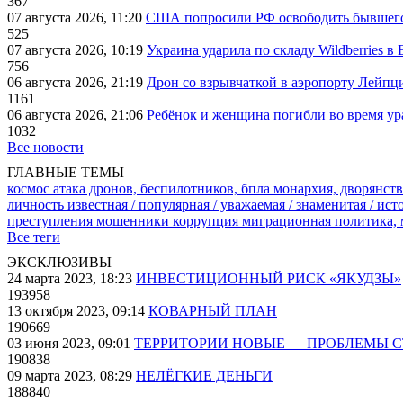
367
07 августа 2026, 11:20
США попросили РФ освободить бывшего 
525
07 августа 2026, 10:19
Украина ударила по складу Wildberries в
756
06 августа 2026, 21:19
Дрон со взрывчаткой в аэропорту Лейпци
1161
06 августа 2026, 21:06
Ребёнок и женщина погибли во время ур
1032
Все новости
ГЛАВНЫЕ ТЕМЫ
космос
атака дронов, беспилотников, бпла
монархия, дворянств
личность известная / популярная / уважаемая / знаменитая / ис
преступления
мошенники
коррупция
миграционная политика,
Все теги
ЭКСКЛЮЗИВЫ
24 марта 2023, 18:23
ИНВЕСТИЦИОННЫЙ РИСК «ЯКУДЗЫ»
193958
13 октября 2023, 09:14
КОВАРНЫЙ ПЛАН
190669
03 июня 2023, 09:01
ТЕРРИТОРИИ НОВЫЕ — ПРОБЛЕМЫ 
190838
09 марта 2023, 08:29
НЕЛЁГКИЕ ДЕНЬГИ
188840