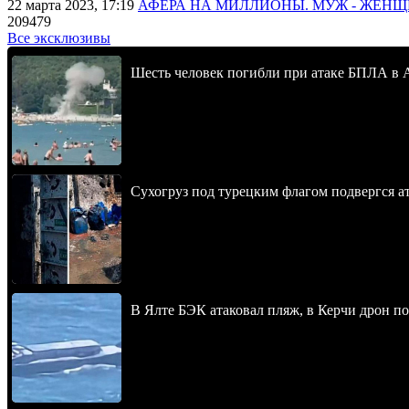
22 марта 2023, 17:19
АФЕРА НА МИЛЛИОНЫ. МУЖ - ЖЕН
209479
Все эксклюзивы
Шесть человек погибли при атаке БПЛА в 
Сухогруз под турецким флагом подвергся 
В Ялте БЭК атаковал пляж, в Керчи дрон п