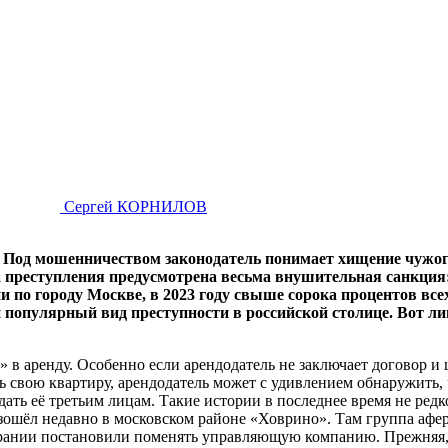
Сергей КОРНИЛОВ
. Под мошенничеством законодатель понимает хищение чужо
а преступления предусмотрена весьма внушительная санкция:
 по городу Москве, в 2023 году свыше сорока процентов все
й популярный вид преступности в российской столице. Вот 
» в аренду. Особенно если арендодатель не заключает договор и 
ь свою квартиру, арендодатель может с удивлением обнаружить, 
дать её третьим лицам. Такие истории в последнее время не ре
зошёл недавно в московском районе «Ховрино». Там группа афе
рании постановили поменять управляющую компанию. Прежняя, м