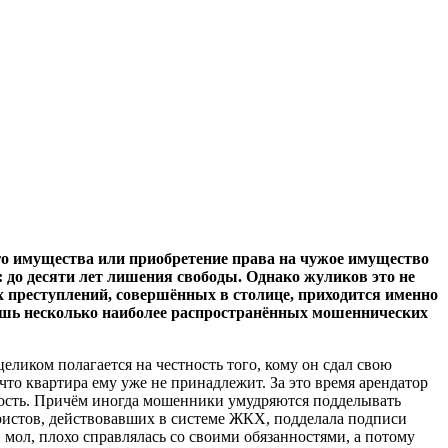
го имущества или приобретение права на чужое имущество
 до десяти лет лишения свободы. Однако жуликов это не
х преступлений, совершённых в столице, приходится именно
лишь несколько наиболее распространённых мошеннических
целиком полагается на честность того, кому он сдал свою
что квартира ему уже не принадлежит. За это время арендатор
дкость. Причём иногда мошенники умудряются подделывать
ристов, действовавших в системе ЖКХ, подделала подписи
ол, плохо справлялась со своими обязанностями, а потому