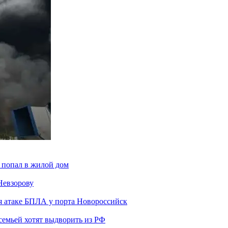
 попал в жилой дом
Невзорову
я атаке БПЛА у порта Новороссийск
семьей хотят выдворить из РФ