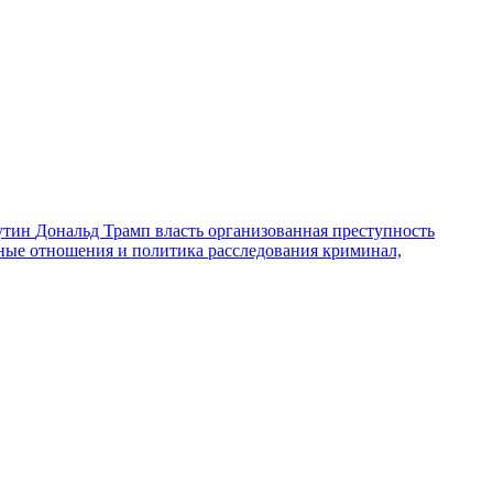
утин
Дональд Трамп
власть
организованная преступность
ные отношения и политика
расследования
криминал,