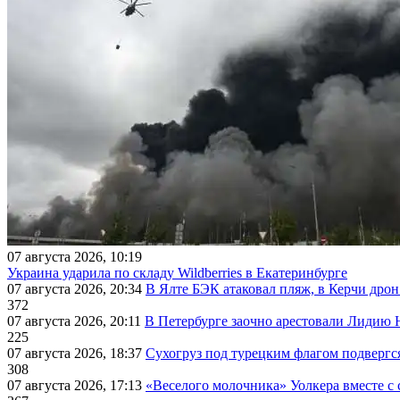
07 августа 2026, 10:19
Украина ударила по складу Wildberries в Екатеринбурге
07 августа 2026, 20:34
В Ялте БЭК атаковал пляж, в Керчи дрон
372
07 августа 2026, 20:11
В Петербурге заочно арестовали Лидию 
225
07 августа 2026, 18:37
Сухогруз под турецким флагом подвергс
308
07 августа 2026, 17:13
«Веселого молочника» Уолкера вместе с 