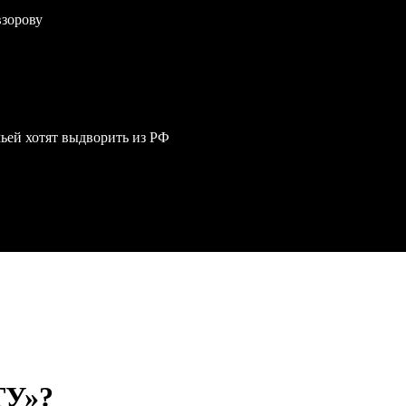
взорову
мьей хотят выдворить из РФ
У»?