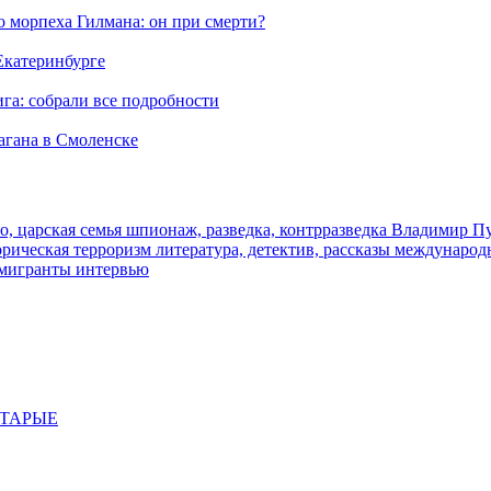
морпеха Гилмана: он при смерти?
 Екатеринбурге
га: собрали все подробности
агана в Смоленске
о, царская семья
шпионаж, разведка, контрразведка
Владимир П
торическая
терроризм
литература, детектив, рассказы
международ
 мигранты
интервью
СТАРЫЕ