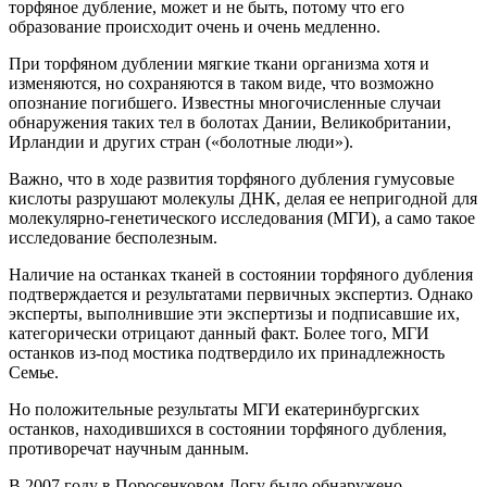
торфяное дубление, может и не быть, потому что его
образование происходит очень и очень медленно.
При торфяном дублении мягкие ткани организма хотя и
изменяются, но сохраняются в таком виде, что возможно
опознание погибшего. Известны многочисленные случаи
обнаружения таких тел в болотах Дании, Великобритании,
Ирландии и других стран («болотные люди»).
Важно, что в ходе развития торфяного дубления гумусовые
кислоты разрушают молекулы ДНК, делая ее непригодной для
молекулярно-генетического исследования (МГИ), а само такое
исследование бесполезным.
Наличие на останках тканей в состоянии торфяного дубления
подтверждается и результатами первичных экспертиз. Однако
эксперты, выполнившие эти экспертизы и подписавшие их,
категорически отрицают данный факт. Более того, МГИ
останков из-под мостика подтвердило их принадлежность
Семье.
Но положительные результаты МГИ екатеринбургских
останков, находившихся в состоянии торфяного дубления,
противоречат научным данным.
В 2007 году в Поросенковом Логу было обнаружено