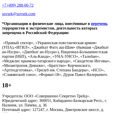
+7 (499) 288-00-72
sovsek@sovsek.com
*Организации и физические лица, внесённные в
перечень
террористов и экстремистов, деятельность которых
запрещена в Российской Федерации:
«Правый сектор», «Украинская повстанческая армия»
(УПА),«ИГИЛ», «Джабхат Фатх аш-Шам» (бывшая «Джабхат
ан-Нусра», «Джебхат ан-Нусра»), Национал-Большевистская
партия (НБП), «Аль-Каида», «УНА-УНСО», «Талибан»,
«Меджлис крымско-татарского народа», «Свидетели Иеговы»,
«Мизантропик Дивижн», «Братство» Корчинского,
«Артподготовка», «Тризуб им. Степана Бандеры», «НСО»,
«Славянский союз», «Формат-18», Дуров Павел Валерьевич.
18+
Учредитель: ООО «Совершенно Секретно Трейд».
Юридический адрес: 360051, Кабардино-Балкарская Респ., г.
Нальчик, ул. Пачева, д. 36
Почтовый адрес: 127247, г. Москва, Дмитровское шоссе, д.