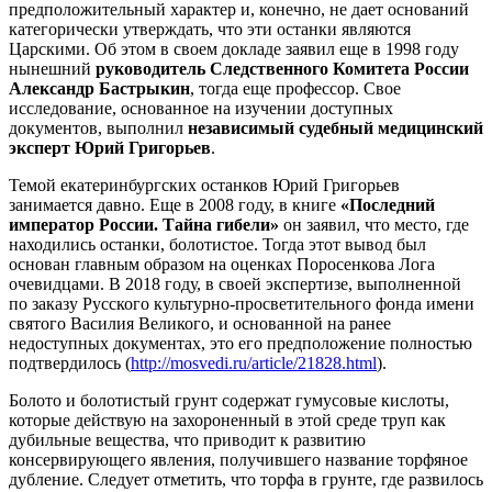
предположительный характер и, конечно, не дает оснований
категорически утверждать, что эти останки являются
Царскими. Об этом в своем докладе заявил еще в 1998 году
нынешний
руководитель Следственного Комитета России
Александр Бастрыкин
, тогда еще профессор. Свое
исследование, основанное на изучении доступных
документов, выполнил
независимый судебный медицинский
эксперт Юрий Григорьев
.
Темой екатеринбургских останков Юрий Григорьев
занимается давно. Еще в 2008 году, в книге
«Последний
император России. Тайна гибели»
он заявил, что место, где
находились останки, болотистое. Тогда этот вывод был
основан главным образом на оценках Поросенкова Лога
очевидцами. В 2018 году, в своей экспертизе, выполненной
по заказу Русского культурно-просветительного фонда имени
святого Василия Великого, и основанной на ранее
недоступных документах, это его предположение полностью
подтвердилось (
http://mosvedi.ru/article/21828.html
).
Болото и болотистый грунт содержат гумусовые кислоты,
которые действую на захороненный в этой среде труп как
дубильные вещества, что приводит к развитию
консервирующего явления, получившего название торфяное
дубление. Следует отметить, что торфа в грунте, где развилось