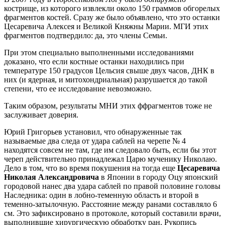
кострище, из которого извлекли около 150 граммов обгорелых
фрагментов костей. Сразу же было объявлено, что это останки
Цесаревича Алексея и Великой Княжны Марии. МГИ этих
фрагментов подтвердило: да, это члены Семьи.
При этом специально выполненными исследованиями
доказано, что если костные останки находились при
температуре 150 градусов Цельсия свыше двух часов, ДНК в
них (и ядерная, и митохондриальная) разрушается до такой
степени, что ее исследование невозможно.
Таким образом, результаты МНИ этих ффрагментов тоже не
заслуживает доверия.
Юрий Григорьев установил, что обнаруженные так
называемые два следа от удара саблей на черепе № 4
находятся совсем не там, где им следовало быть, если бы этот
череп действительно принадлежал Царю мученику Николаю.
Дело в том, что во время покушения на тогда еще
Цесаревича
Николая Александровича
в Японии в городу Оцу японский
городовой нанес два удара саблей по правой половине головы
Наследника: один в лобно-теменную область и второй в
теменно-затылочную. Расстояние между ранами составляло 6
см. Это зафиксировано в протоколе, который составили врачи,
выполнившие хирургическую обработку ран. Рукопись