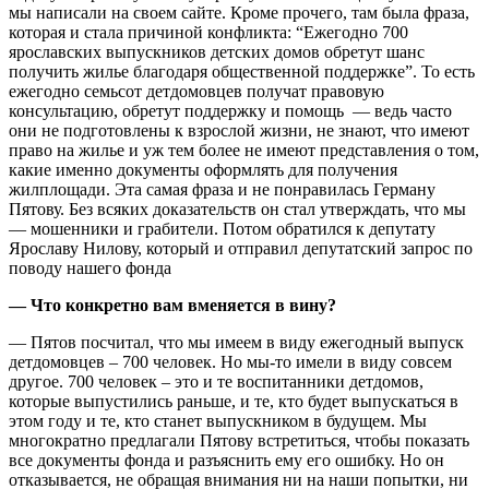
мы написали на своем сайте. Кроме прочего, там была фраза,
которая и стала причиной конфликта: “Ежегодно 700
ярославских выпускников детских домов обретут шанс
получить жилье благодаря общественной поддержке”. То есть
ежегодно семьсот детдомовцев получат правовую
консультацию, обретут поддержку и помощь — ведь часто
они не подготовлены к взрослой жизни, не знают, что имеют
право на жилье и уж тем более не имеют представления о том,
какие именно документы оформлять для получения
жилплощади. Эта самая фраза и не понравилась Герману
Пятову. Без всяких доказательств он стал утверждать, что мы
— мошенники и грабители. Потом обратился к депутату
Ярославу Нилову, который и отправил депутатский запрос по
поводу нашего фонда
— Что конкретно вам вменяется в вину?
— Пятов посчитал, что мы имеем в виду ежегодный выпуск
детдомовцев – 700 человек. Но мы-то имели в виду совсем
другое. 700 человек – это и те воспитанники детдомов,
которые выпустились раньше, и те, кто будет выпускаться в
этом году и те, кто станет выпускником в будущем. Мы
многократно предлагали Пятову встретиться, чтобы показать
все документы фонда и разъяснить ему его ошибку. Но он
отказывается, не обращая внимания ни на наши попытки, ни