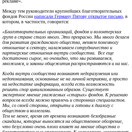
рекламе».
Между тем руководители крупнейших благотворительных
фондов России
написали Герману Пятову открытое письмо
, в
котором, в частности, говорится:
«Благотворительных организаций, фондов и волонтерских
групп в стране стало много. Это прекрасно. Мы много делаем
для развития гражданского общества, меняем понемногу
отношение к сектору, налаживаем сотрудничество и
партнерские отношения внутри сообщества. Все еще
достаточно сырое, но очевидно, что мы развиваемся,
множимся, и законы общежития распространяются и на нас.
Когда внутри сообщества возникают недоразумения или
недопонимания, основанные не на личной неприязни, а просто
на недостатке информации, всегда есть возможность
решить спор цивилизованным образом. Существует
экспертное мнение уважаемых «старых» фондов. К решению
вопросов всегда можно привлечь и сторонних специалистов.
Мы, со своей стороны, открыты и готовы к диалогу с
обществом и коллегами.
Тем не менее, время от времени возникают безобразные
скандалы, которые выносятся на общественное обозрение,
что безусловно очень плохо влияет на мнение общества о
благотворительных организациях. К сожалению, инициируют