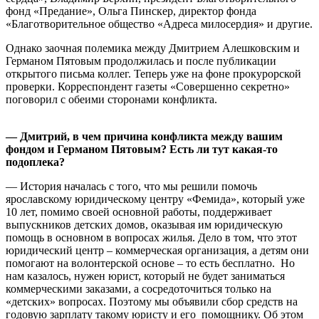
фонд «Предание», Ольга Пинскер, директор фонда
«Благотворительное общество «Адреса милосердия» и другие.
Однако заочная полемика между Дмитрием Алешковским и
Германом Пятовым продолжилась и после публикации
открытого письма коллег. Теперь уже на фоне прокурорской
проверки. Корреспондент газеты «Совершенно секретно»
поговорил с обеими сторонами конфликта.
— Дмитрий, в чем причина конфликта между вашим
фондом и Германом Пятовым? Есть ли тут какая-то
подоплека?
— История началась с того, что мы решили помочь
ярославскому юридическому центру «Фемида», который уже
10 лет, помимо своей основной работы, поддерживает
выпускников детских домов, оказывая им юридическую
помощь в основном в вопросах жилья. Дело в том, что этот
юридический центр – коммерческая организация, а детям они
помогают на волонтерской основе – то есть бесплатно. Но
нам казалось, нужен юрист, который не будет заниматься
коммерческими заказами, а сосредоточиться только на
«детских» вопросах. Поэтому мы объявили сбор средств на
годовую зарплату такому юристу и его помощнику. Об этом