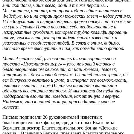
эти скандалы, чаще всего, одни и те же персоны…
Мы считаем, что то, что происходит сейчас не только в
Фейсбуке, но и на страницах московских газет – недопустимо.
И недопустима, в первую очередь, форма дискуссии, а даже не
ее суть. Герман Пятов позволил себе необоснованные и
некорректные суждения, которые трудно квалифицировать
иначе, чем клевета, которая задела многих известных и
уважаемых в сообществе людей. В связи с этим, видимо,
настало время выступить и нам, как объединению фондов.
Митя Алешковский, руководитель благотворительного
проекта «Нужнапомощь.ру» – уже не новый человек в
благотворительном движении, он наш коллега, человек,
которому мы безусловно доверяем. С нашей точки зрения, он
вел дискуссию вежливо и умно, и исчерпал все возможности,
пытаясь выйти с г-ном Пятовым на личный контакт и
обсудить все спорные вопросы. И мы хотели бы публично
поддержать его линию поведения, как этичную и верную.
Надеемся, что к нашей позиции присоединятся многие
коллеги».
Письмо подписали 20 руководителей известных
благотворительных фондов, среди которых Екатерина
Бермант, директор Благотворительного фонда «Детские
сердца», Владимир Берхин, президент Благотворительного