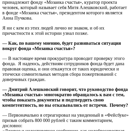
принадлежит фонду «Мозаика счастья», куратор проекта
человек, который называет себя Митя Алешковский, работает
в фонде «Мозаика счастья», президентом которого является
Анна Пучкова.
Я ни с кем из этих людей лично не знаком, и об их
причастности к этой истории узнал позже.
— Как, по вашему мнению, будет развиваться ситуация
вокруг фонда «Мозаика счастья»?
— В настоящее время прокуратура проводит проверку этого
фонда. Я надеюсь, действиям сотрудников фонда будет дана
правовая оценка, и они откажутся от таких юридически и
этически сомнительных методов сбора пожертвований с
доверчивых граждан.
— Дмитрий Алешковский говорит, что руководство фонда
«Мозаика счастья» многократно обращалось к вам с тем,
чтобы показать документы и подтвердить свою
компетентность, но вы отказывались от встречи. Почему?
— Первоначально я отреагировал на увиденный в «Фейсбуке»
призыв собрать 800 000 рублей с таким комментарием,
дословно:
«Лживое и недостоверное сообщение, как недобросовестная