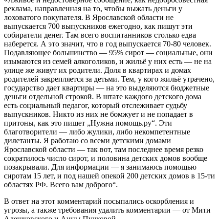
реклама, направленная на то, чтобы выжать деньги у
лоховатого покупателя. В Ярославской области не
выпускается 700 выпускников ежегодно, как пишут эти
собиратели денег. Там всего воспитанников столько едва
наберется. А это значит, что в год выпускается 70-80 человек.
Подавляющее большинство — 95% сирот — социальные, они
изымаются из семей алкоголиков, и жильё у них есть — не на
улице же живут их родители. Доля в квартирах и домах
родителей закрепляется за детьми. Тем, у кого жильё утрачено,
государство дает квартиры — на это выделяются бюджетные
деньги отдельной строкой. В штате каждого детского дома
есть социальный педагог, который отслеживает судьбу
выпускников. Никто из них не бомжует и не попадает в
притоны, как это пишет „Нужна помощь.ру“. Эти
благотворители — либо жулики, либо некомпетентные
дилетанты. Я работаю со всеми детскими домами
Ярославской области — так вот, там последнее время резко
сократилось число сирот, и половина детских домов вообще
позакрывали. Для информации — я занимаюсь помощью
сиротам 15 лет, и под нашей опекой 200 детских домов в 15-ти
областях РФ. Всего вам доброго“.
В ответ на этот комментарий посыпались оскорбления и
угрозы, а также требования удалить комментарии — от Мити
Алешковского и Анны Пучковой.