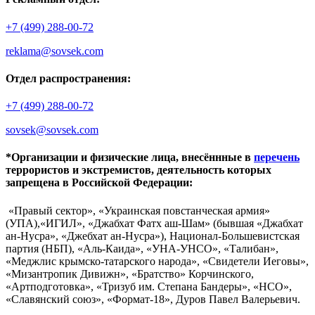
+7 (499) 288-00-72
reklama@sovsek.com
Отдел распространения:
+7 (499) 288-00-72
sovsek@sovsek.com
*Организации и физические лица, внесённные в
перечень
террористов и экстремистов, деятельность которых
запрещена в Российской Федерации:
«Правый сектор», «Украинская повстанческая армия»
(УПА),«ИГИЛ», «Джабхат Фатх аш-Шам» (бывшая «Джабхат
ан-Нусра», «Джебхат ан-Нусра»), Национал-Большевистская
партия (НБП), «Аль-Каида», «УНА-УНСО», «Талибан»,
«Меджлис крымско-татарского народа», «Свидетели Иеговы»,
«Мизантропик Дивижн», «Братство» Корчинского,
«Артподготовка», «Тризуб им. Степана Бандеры», «НСО»,
«Славянский союз», «Формат-18», Дуров Павел Валерьевич.