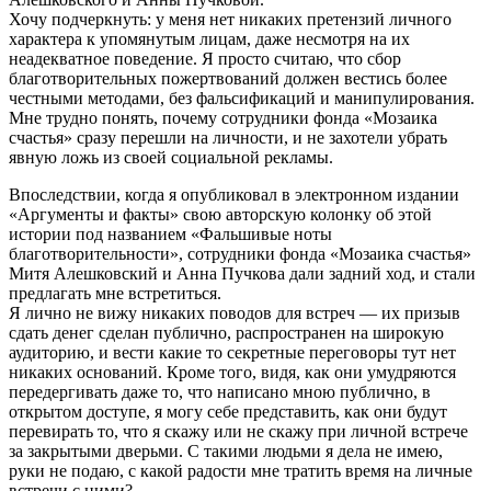
Хочу подчеркнуть: у меня нет никаких претензий личного
характера к упомянутым лицам, даже несмотря на их
неадекватное поведение. Я просто считаю, что сбор
благотворительных пожертвований должен вестись более
честными методами, без фальсификаций и манипулирования.
Мне трудно понять, почему сотрудники фонда «Мозаика
счастья» сразу перешли на личности, и не захотели убрать
явную ложь из своей социальной рекламы.
Впоследствии, когда я опубликовал в электронном издании
«Аргументы и факты» свою авторскую колонку об этой
истории под названием «Фальшивые ноты
благотворительности», сотрудники фонда «Мозаика счастья»
Митя Алешковский и Анна Пучкова дали задний ход, и стали
предлагать мне встретиться.
Я лично не вижу никаких поводов для встреч — их призыв
сдать денег сделан публично, распространен на широкую
аудиторию, и вести какие то секретные переговоры тут нет
никаких оснований. Кроме того, видя, как они умудряются
передергивать даже то, что написано мною публично, в
открытом доступе, я могу себе представить, как они будут
перевирать то, что я скажу или не скажу при личной встрече
за закрытыми дверьми. С такими людьми я дела не имею,
руки не подаю, с какой радости мне тратить время на личные
встречи с ними?