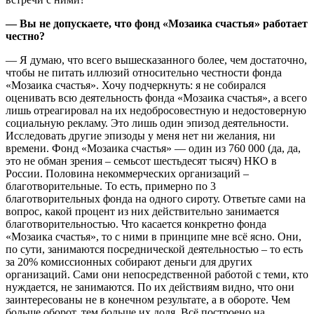
— Вы не допускаете, что фонд «Мозаика счастья» работает
честно?
— Я думаю, что всего вышесказанного более, чем достаточно,
чтобы не питать иллюзий относительно честности фонда
«Мозаика счастья». Хочу подчеркнуть: я не собирался
оценивать всю деятельность фонда «Мозаика счастья», а всего
лишь отреагировал на их недобросовестную и недостоверную
социальную рекламу. Это лишь один эпизод деятельности.
Исследовать другие эпизоды у меня нет ни желания, ни
времени. Фонд «Мозаика счастья» — один из 760 000 (да, да,
это не обман зрения – семьсот шестьдесят тысяч) НКО в
России. Половина некоммерческих организаций –
благотворительные. То есть, примерно по 3
благотворительных фонда на одного сироту. Ответьте сами на
вопрос, какой процент из них действительно занимается
благотворительностью. Что касается конкретно фонда
«Мозаика счастья», то с ними в принципе мне всё ясно. Они,
по сути, занимаются посреднической деятельностью – то есть
за 20% комиссионных собирают деньги для других
организаций. Сами они непосредственной работой с теми, кто
нуждается, не занимаются. По их действиям видно, что они
заинтересованы не в конечном результате, а в обороте. Чем
больше оборот, тем больше их доля. Всё построено на