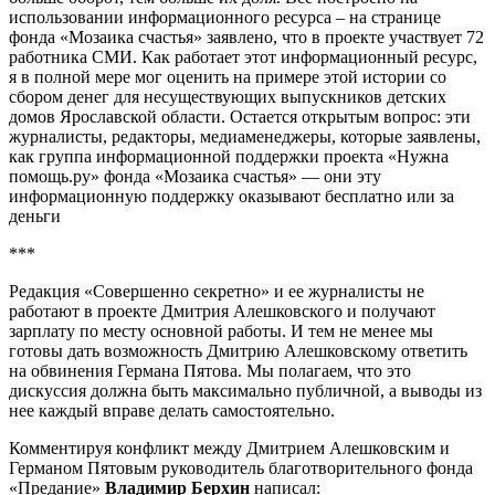
использовании информационного ресурса – на странице
фонда «Мозаика счастья» заявлено, что в проекте участвует 72
работника СМИ. Как работает этот информационный ресурс,
я в полной мере мог оценить на примере этой истории со
сбором денег для несуществующих выпускников детских
домов Ярославской области. Остается открытым вопрос: эти
журналисты, редакторы, медиаменеджеры, которые заявлены,
как группа информационной поддержки проекта «Нужна
помощь.ру» фонда «Мозаика счастья» — они эту
информационную поддержку оказывают бесплатно или за
деньги
***
Редакция «Совершенно секретно» и ее журналисты не
работают в проекте Дмитрия Алешковского и получают
зарплату по месту основной работы. И тем не менее мы
готовы дать возможность Дмитрию Алешковскому ответить
на обвинения Германа Пятова. Мы полагаем, что это
дискуссия должна быть максимально публичной, а выводы из
нее каждый вправе делать самостоятельно.
Комментируя конфликт между Дмитрием Алешковским и
Германом Пятовым руководитель благотворительного фонда
«Предание»
Владимир Берхин
написал: