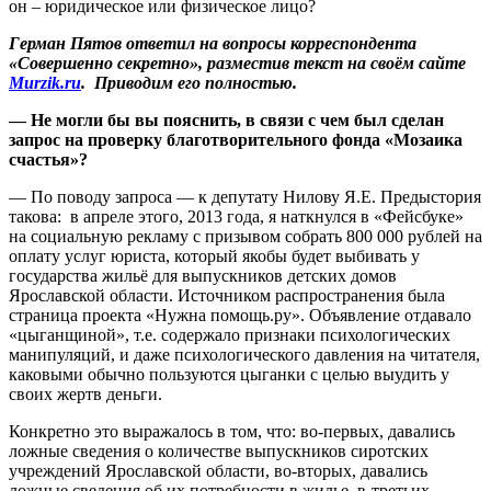
он – юридическое или физическое лицо?
Герман Пятов ответил на вопросы корреспондента
«Совершенно секретно», разместив текст на своём сайте
Murzik.ru
. Приводим его полностью.
— Не могли бы вы пояснить, в связи с чем был сделан
запрос на проверку благотворительного фонда «Мозаика
счастья»?
— По поводу запроса — к депутату Нилову Я.Е. Предыстория
такова: в апреле этого, 2013 года, я наткнулся в «Фейсбуке»
на социальную рекламу с призывом собрать 800 000 рублей на
оплату услуг юриста, который якобы будет выбивать у
государства жильё для выпускников детских домов
Ярославской области. Источником распространения была
страница проекта «Нужна помощь.ру». Объявление отдавало
«цыганщиной», т.е. содержало признаки психологических
манипуляций, и даже психологического давления на читателя,
каковыми обычно пользуются цыганки с целью выудить у
своих жертв деньги.
Конкретно это выражалось в том, что: во-первых, давались
ложные сведения о количестве выпускников сиротских
учреждений Ярославской области, во-вторых, давались
ложные сведения об их потребности в жилье, в-третьих,