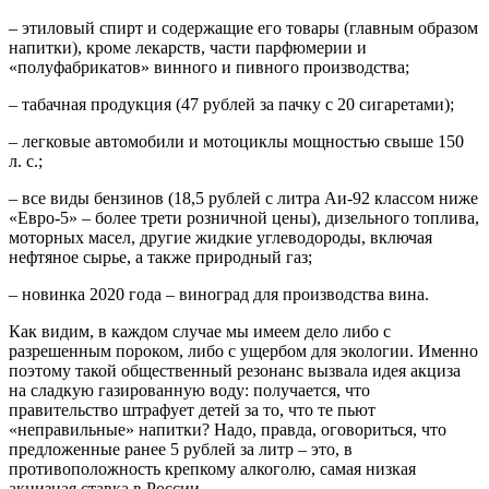
– этиловый спирт и содержащие его товары (главным образом
напитки), кроме лекарств, части парфюмерии и
«полуфабрикатов» винного и пивного производства;
– табачная продукция (47 рублей за пачку с 20 сигаретами);
– легковые автомобили и мотоциклы мощностью свыше 150
л. с.;
– все виды бензинов (18,5 рублей с литра Аи-92 классом ниже
«Евро-5» – более трети розничной цены), дизельного топлива,
моторных масел, другие жидкие углеводороды, включая
нефтяное сырье, а также природный газ;
– новинка 2020 года – виноград для производства вина.
Как видим, в каждом случае мы имеем дело либо с
разрешенным пороком, либо с ущербом для экологии. Именно
поэтому такой общественный резонанс вызвала идея акциза
на сладкую газированную воду: получается, что
правительство штрафует детей за то, что те пьют
«неправильные» напитки? Надо, правда, оговориться, что
предложенные ранее 5 рублей за литр – это, в
противоположность крепкому алкоголю, самая низкая
акцизная ставка в России.