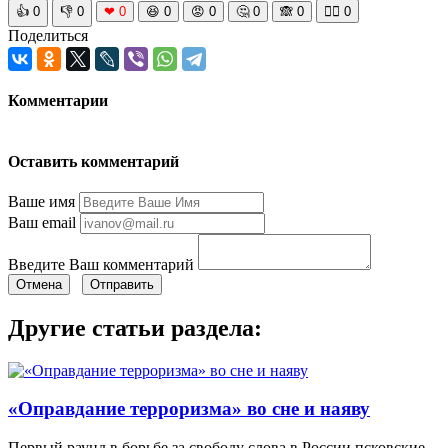
👍
0
👎
0
❤
0
😆
0
😡
0
🤔
0
🙈
0
🧘‍♀️
0
Поделиться
Комментарии
Оставить комментарий
Ваше имя
Ваш email
Введите Ваш комментарий
Отмена
Отправить
Другие статьи раздела:
«Оправдание терроризма» во сне и наяву
Первый раунд в борьбе за свободу слова в России псковские