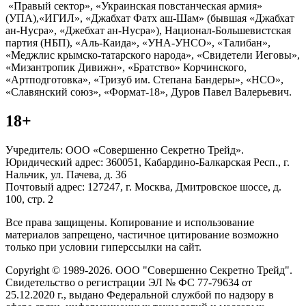
«Правый сектор», «Украинская повстанческая армия»
(УПА),«ИГИЛ», «Джабхат Фатх аш-Шам» (бывшая «Джабхат
ан-Нусра», «Джебхат ан-Нусра»), Национал-Большевистская
партия (НБП), «Аль-Каида», «УНА-УНСО», «Талибан»,
«Меджлис крымско-татарского народа», «Свидетели Иеговы»,
«Мизантропик Дивижн», «Братство» Корчинского,
«Артподготовка», «Тризуб им. Степана Бандеры», «НСО»,
«Славянский союз», «Формат-18», Дуров Павел Валерьевич.
18+
Учредитель: ООО «Совершенно Секретно Трейд».
Юридический адрес: 360051, Кабардино-Балкарская Респ., г.
Нальчик, ул. Пачева, д. 36
Почтовый адрес: 127247, г. Москва, Дмитровское шоссе, д.
100, стр. 2
Все права защищены. Копирование и использование
материалов запрещено, частичное цитирование возможно
только при условии гиперссылки на сайт.
Copyright © 1989-2026. ООО "Совершенно Секретно Трейд".
Свидетельство о регистрации ЭЛ № ФС 77-79634 от
25.12.2020 г., выдано Федеральной службой по надзору в