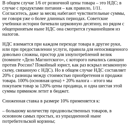
В общем случае 1/6 от розничной цены товара – это НДС; в
случае с продуктами питания – как правило, 1/11.
Согласитесь, даже за месяц набегают чувствительные суммы,
не говоря уже о более длинных периодах. Советские
учебники истории бичевали церковную десятину, но рядом с
общепринятым ныне НДС она смотрится гуманнейшим из
налогов.
НДС взимается при каждом переходе товара в другие руки,
или при предоставлении услуги, правила для непосвященного
довольно сложны, простор для злоупотреблений велик
(помните «Дело Магнитского», с которого начались санкции
против России? Покойный юрист, как раз вскрыл незаконную
схему, связанную с НДС). Но в общем случае НДС составляет
20% с разницы между стоимостью приобретения и продажи
товара. 100% (основная цена) + 20% налога – итого мы
покупаем товар за 120% цены продавца, и одна шестая этой
суммы прямиком летит в бюджет.
Сниженная ставка в размере 10% применяется к:
– большому количеству продовольственных товаров, в
основном самых простых, из упраздненной ныне
потребительской корзины;