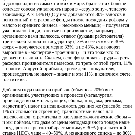
и доходы одни из самых низких в мире: брать с них больше
означает совсем уж загонять народ в «серую зону», теневую
экономику. А к 13% НДС у нас добавляются 30% взносов в
пенсионный и страховые фонды (после последних реформ у
малого и среднего бизнеса – несколько меньше) – получается
уже немало. Люди, занятые в производстве, например,
купленного вами пылесоса, отдают (руками работодателя)
треть своей зарплаты государству (13% из ее суммы и 30%
сверх – получается примерно 33%, а не 43%, как говорят
выросшие в «экспертов» троечники) – и это тоже кто-то
должен оплачивать. Скажем, если фонд оплаты труда – треть
расходов производителя пылесоса, то треть от этой трети, 11%
– налоги. А другой прибыли, кроме денег покупателя,
производитель не имеет – значит и эти 11%, в конечном счете,
платите вы.
Добавим сюда налог на прибыль (обычно – 20%) всех
организаций, участвующих в процессе (металлургия,
производство комплектующих, сборка, продажа, реклама,
маркетинг), налог на недвижимость для них же (спасибо, если
1% от стоимости строений), транспортный налог для
перевозчиков, стремительно растущие экологические сборы –
и мы поймем, что даже от цены неподакцизного товара наше
государство скрытно забирает минимум 30% (при льготной
ставке НДС), чаще – 40–50%. А из акцизного списка – до 80%