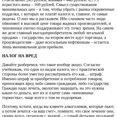
игристого вина – 169 рублей. Смысл существования
минимальных цен – в том, чтобы убрать с рынка откровенные
подделки, с которых не платят налоги и, главное, те самые
акцизы. О них мы и расскажем. Ибо слишком часто люди
обвиняют в высокой цене товара жадных производителей, и
чиновники охотно поддерживают эту точку зрения. На самом
же деле главный выгодоприобретатель любой легальной
продажи – государство, на втором месте идут торговцы, а
производителям – даже всесильным нефтяникам – остается
лишь минимальная доля прибыли.
НАЛОГ НА ВРЕД
Давайте разберемся, что такое вообще акциз. Согласно
учебникам, это один из видов налога, но с практической
стороны более уместно рассматривать его как… штраф.
Именно штраф за приобретение и потребление товаров,
приносящих вред либо самим гражданам, либо государству.
Граждан надо лечить, экологию защищать, на это нужны
какие-то деньги, вот их и платят сами «виновники
торжества», чаще всего о том не подозревая.
Поэтому, кстати, когда вы клянете алкоголиков, которые пьют,
а потом лечатся «за ваш счет», помните, что свое лечение они,
скорее всего, оплатили с лихвой – с одной бутылки легальной