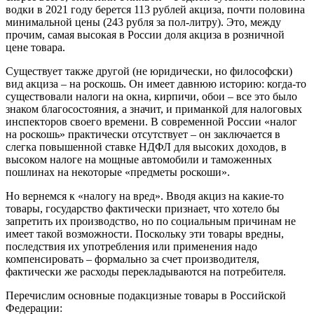
водки в 2021 году берется 113 рублей акциза, почти половина
минимальной цены (243 рубля за пол-литру). Это, между
прочим, самая высокая в России доля акциза в розничной
цене товара.
Существует также другой (не юридически, но философски)
вид акциза – на роскошь. Он имеет давнюю историю: когда-то
существовали налоги на окна, кирпичи, обои – все это было
знаком благосостояния, а значит, и приманкой для налоговых
инспекторов своего времени. В современной России «налог
на роскошь» практически отсутствует – он заключается в
слегка повышенной ставке НДФЛ для высоких доходов, в
высоком налоге на мощные автомобили и таможенных
пошлинах на некоторые «предметы роскоши».
Но вернемся к «налогу на вред». Вводя акциз на какие-то
товары, государство фактически признает, что хотело бы
запретить их производство, но по социальным причинам не
имеет такой возможности. Поскольку эти товары вредны,
последствия их употребления или применения надо
компенсировать – формально за счет производителя,
фактически же расходы перекладываются на потребителя.
Перечислим основные подакцизные товары в Российской
Федерации: