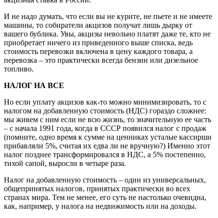
И не надо думать, что если вы не курите, не пьете и не имеете
машины, то собиратели акцизов получат лишь дырку от
вашего бублика. Увы, акцизы невольно платят даже те, кто не
приобретает ничего из приведенного выше списка, ведь
стоимость перевозки включена в цену каждого товара, а
перевозка – это практически всегда бензин или дизельное
топливо.
НАЛОГ НА ВСЕ
Но если уплату акцизов как-то можно минимизировать, то с
налогом на добавленную стоимость (НДС) гораздо сложнее:
мы живем с ним если не всю жизнь, то значительную ее часть
– с начала 1991 года, когда в СССР появился налог с продаж
(помните, одно время к сумме на ценниках усталые кассирши
прибавляли 5%, считая их едва ли не вручную?) Именно этот
налог позднее трансформировался в НДС, а 5% постепенно,
тихой сапой, выросли в четыре раза.
Налог на добавленную стоимость – один из универсальных,
общепринятых налогов, принятых практически во всех
странах мира. Тем не менее, его суть не настолько очевидна,
как, например, у налога на недвижимость или на доходы.