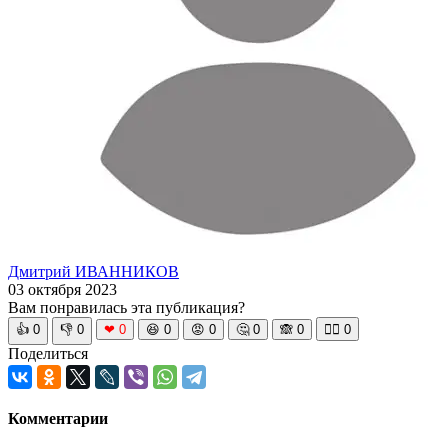
Дмитрий ИВАННИКОВ
03 октября 2023
Вам понравилась эта публикация?
👍
0
👎
0
❤
0
😆
0
😡
0
🤔
0
🙈
0
🧘‍♀️
0
Поделиться
Комментарии