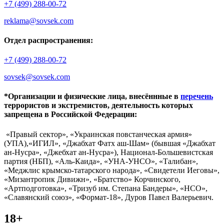
+7 (499) 288-00-72
reklama@sovsek.com
Отдел распространения:
+7 (499) 288-00-72
sovsek@sovsek.com
*Организации и физические лица, внесённные в
перечень
террористов и экстремистов, деятельность которых
запрещена в Российской Федерации:
«Правый сектор», «Украинская повстанческая армия»
(УПА),«ИГИЛ», «Джабхат Фатх аш-Шам» (бывшая «Джабхат
ан-Нусра», «Джебхат ан-Нусра»), Национал-Большевистская
партия (НБП), «Аль-Каида», «УНА-УНСО», «Талибан»,
«Меджлис крымско-татарского народа», «Свидетели Иеговы»,
«Мизантропик Дивижн», «Братство» Корчинского,
«Артподготовка», «Тризуб им. Степана Бандеры», «НСО»,
«Славянский союз», «Формат-18», Дуров Павел Валерьевич.
18+