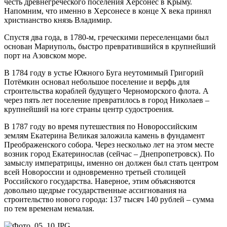
честь древнегреческого поселения Херсонес в Крыму.
Напомним, что именно в Херсонесе в конце X века принял
христианство князь Владимир.
Спустя два года, в 1780-м, греческими переселенцами был
основан Мариуполь, быстро превратившийся в крупнейший
порт на Азовском море.
В 1784 году в устье Южного Буга неутомимый Григорий
Потёмкин основал небольшое поселение и верфь для
строительства кораблей будущего Черноморского флота. А
через пять лет поселение превратилось в город Николаев –
крупнейший на юге страны центр судостроения.
В 1787 году во время путешествия по Новороссийским
землям Екатерина Великая заложила камень в фундамент
Преображенского собора. Через несколько лет на этом месте
возник город Екатеринослав (сейчас – Днепропетровск). По
замыслу императрицы, именно он должен был стать центром
всей Новороссии и одновременно третьей столицей
Российского государства. Наверное, этим объясняются
довольно щедрые государственные ассигнования на
строительство нового города: 137 тысяч 140 рублей – сумма
по тем временам немалая.