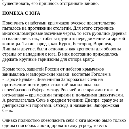
существовать, его пришлось отстраивать заново.
ПОМЕХА С ЮГА
Покончить с набегами крымчаков русское правительство
пыталось на протяжении столетий. Для этого строились
многокилометровые засечные черты, то есть рубились деревья
и сваливались так, чтобы затруднить передвижение татарской
конницы. Такие города, как Курск, Белгород, Воронеж,
Ливны и другие, были основаны как крепости для обороны
страны от нападения с юга. В них постоянно приходилось
держать крупные гарнизоны для отпора врагу.
Кроме того, защитой России от набегов крымчаков
занимались и запорожские казаки, воспетые Гоголем в
«Тарасе Бульбе». Знаменитая Запорожская Сечь на
протяжении почти двух столетий выполняла роль
своеобразного буфера между Россией и ее врагами с юга и
юго-запада – крымскими татарами и польскими шляхтичами.
А располагалась Сечь в среднем течении Днепра, сразу же за
днепровскими порогами. Отсюда и название: Запорожская
Сечь.
Однако полностью обезопасить себя с юга можно было только
одним способом: ликвидировать саму угрозу, то есть