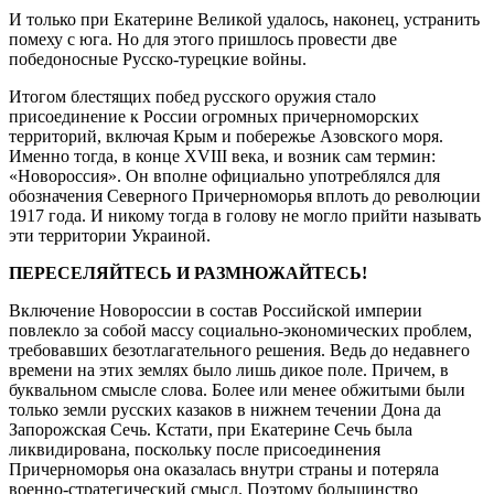
И только при Екатерине Великой удалось, наконец, устранить
помеху с юга. Но для этого пришлось провести две
победоносные Русско-турецкие войны.
Итогом блестящих побед русского оружия стало
присоединение к России огромных причерноморских
территорий, включая Крым и побережье Азовского моря.
Именно тогда, в конце XVIII века, и возник сам термин:
«Новороссия». Он вполне официально употреблялся для
обозначения Северного Причерноморья вплоть до революции
1917 года. И никому тогда в голову не могло прийти называть
эти территории Украиной.
ПЕРЕСЕЛЯЙТЕСЬ И РАЗМНОЖАЙТЕСЬ!
Включение Новороссии в состав Российской империи
повлекло за собой массу социально-экономических проблем,
требовавших безотлагательного решения. Ведь до недавнего
времени на этих землях было лишь дикое поле. Причем, в
буквальном смысле слова. Более или менее обжитыми были
только земли русских казаков в нижнем течении Дона да
Запорожская Сечь. Кстати, при Екатерине Сечь была
ликвидирована, поскольку после присоединения
Причерноморья она оказалась внутри страны и потеряла
военно-стратегический смысл. Поэтому большинство