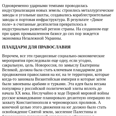
Одновременно ударными темпами проводилась
индустриализация новых земель: строились металлургические
заводы и угольные шахты, создавались кораблестроительные
заводы и портовая инфраструктура. В результате «Дикое
поле» в считанные десятилетия превратилось в
индустриально развитый регион страны. На созданном еще
при царях промышленном базисе до сих пор зиждется
экономика Незалежной Украины.
ПЛАЦДАРМ ДЛЯ ПРАВОСЛАВИЯ
Впрочем, все эти грандиозные социально-экономические
мероприятия преследовали еще одну, если угодно,
сакральную, цель. Новороссия, по замыслу Екатерины
Великой, должна была стать ключевым плацдармом для
продвижения православия на юг, на те территории, которые
когда-то занимала Византийская империя и которые затем
были завоеваны арабами и турками. Эта идея была весьма
популярна у российской политической элиты вплоть до
начала XX века. Неслучайно в ходе Первой мировой войны
русское командование планировало десантную операцию по
захвату Константинополя и черноморских проливов. А
конечной целью этого движения на юг должно было стать
освобождение Святой земли, заселение Палестины и