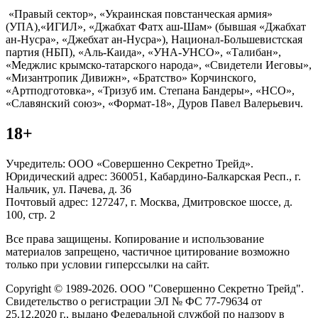
«Правый сектор», «Украинская повстанческая армия»
(УПА),«ИГИЛ», «Джабхат Фатх аш-Шам» (бывшая «Джабхат
ан-Нусра», «Джебхат ан-Нусра»), Национал-Большевистская
партия (НБП), «Аль-Каида», «УНА-УНСО», «Талибан»,
«Меджлис крымско-татарского народа», «Свидетели Иеговы»,
«Мизантропик Дивижн», «Братство» Корчинского,
«Артподготовка», «Тризуб им. Степана Бандеры», «НСО»,
«Славянский союз», «Формат-18», Дуров Павел Валерьевич.
18+
Учредитель: ООО «Совершенно Секретно Трейд».
Юридический адрес: 360051, Кабардино-Балкарская Респ., г.
Нальчик, ул. Пачева, д. 36
Почтовый адрес: 127247, г. Москва, Дмитровское шоссе, д.
100, стр. 2
Все права защищены. Копирование и использование
материалов запрещено, частичное цитирование возможно
только при условии гиперссылки на сайт.
Copyright © 1989-2026. ООО "Совершенно Секретно Трейд".
Свидетельство о регистрации ЭЛ № ФС 77-79634 от
25.12.2020 г., выдано Федеральной службой по надзору в