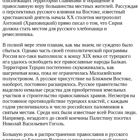
близлежащих территорий славянами и обращение в
православную веру большинства местных жителей. Рассуждая
о перспективах русского влияния на Востоке, известный
христианский деятель начала XX столетия митрополит
Антоний (Храповицкий) прямо писал о том, что Сирия
должна стать местом для русского хлебопашца и
ремесленника.
В полной мере этим планам, как мы знаем, не суждено было
сбыться. Однако часть своей геополитической программы
Россия все-таки выполнила: к концу XIX века от турецкого
ига удалось освободить все православные народы Балкан.
Территория Турции постепенно скукоживалась, как
шагреневая кожа, пока не ограничилась Малоазийским
полуостровом. А русское присутствие на Ближнем Востоке,
наоборот, постоянно расширялось. Русское правительство
выделяло немалые средства для приобретения земельных
участков и строительство православных храмов. Несмотря на
постоянное противодействие турецких властей, с каждым
годом увеличивалось и число российских паломников к
святым местам. Среди них были известные всей России люди.
Например, незадолго до своей кончины Палестину посетил
Николай Васильевич Гоголь.
Большую роль в распространении православия и русского
влияния на Ближнем Востоке сыграл генеральный консул