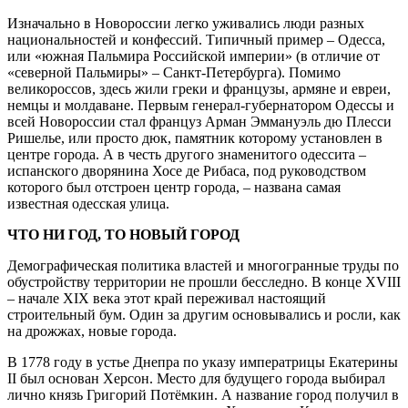
Изначально в Новороссии легко уживались люди разных
национальностей и конфессий. Типичный пример – Одесса,
или «южная Пальмира Российской империи» (в отличие от
«северной Пальмиры» – Санкт-Петербурга). Помимо
великороссов, здесь жили греки и французы, армяне и евреи,
немцы и молдаване. Первым генерал-губернатором Одессы и
всей Новороссии стал француз Арман Эммануэль дю Плесси
Ришелье, или просто дюк, памятник которому установлен в
центре города. А в честь другого знаменитого одессита –
испанского дворянина Хосе де Рибаса, под руководством
которого был отстроен центр города, – названа самая
известная одесская улица.
ЧТО НИ ГОД, ТО НОВЫЙ ГОРОД
Демографическая политика властей и многогранные труды по
обустройству территории не прошли бесследно. В конце XVIII
– начале XIX века этот край переживал настоящий
строительный бум. Один за другим основывались и росли, как
на дрожжах, новые города.
В 1778 году в устье Днепра по указу императрицы Екатерины
II был основан Херсон. Место для будущего города выбирал
лично князь Григорий Потёмкин. А название город получил в