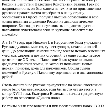
России в Бейруте и Палестине Константин Базили. Грек по
национальности, он был одним из тех, кто по приглашению
русского правительства перебрался в нашу страну,
обосновался в Одессе, получил высшее образование и всю
жизнь посвятил служению России на дипломатическом
поприще. Благодаря его неутомимым стараниям русские
паломники чувствовали себя на чужбине относительно
спокойно.
А в 1847 году, при Николае I, в Иерусалиме была учреждена
Русская духовная миссия, существующая, кстати, и по сей
день. До революции Миссии принадлежало немало земельных
участков, храмов и других строений. За одно только первое
десятилетие XX века в Палестине было куплено свыше
двадцати участков земли, на которых появились новые
церкви, приюты, дома для паломников. Общая сумма
вложений в Русскую Палестину оценивается в два миллиона
рублей.
Столь масштабное русское присутствие на ближневосточной
земле было бы невозможно, если бы за сто лет до этого, в
конце XVIII века, Екатерина Великая не начала грандиозную
работу по освоению «Дикого поля».
Ее труды были продолжены и при последующих царях. В XIX