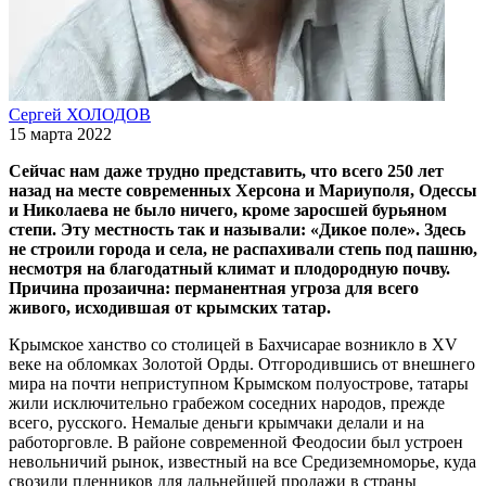
Сергей ХОЛОДОВ
15 марта 2022
Сейчас нам даже трудно представить, что всего 250 лет
назад на месте современных Херсона и Мариуполя, Одессы
и Николаева не было ничего, кроме заросшей бурьяном
степи. Эту местность так и называли: «Дикое поле». Здесь
не строили города и села, не распахивали степь под пашню,
несмотря на благодатный климат и плодородную почву.
Причина прозаична: перманентная угроза для всего
живого, исходившая от крымских татар.
Крымское ханство со столицей в Бахчисарае возникло в XV
веке на обломках Золотой Орды. Отгородившись от внешнего
мира на почти неприступном Крымском полуострове, татары
жили исключительно грабежом соседних народов, прежде
всего, русского. Немалые деньги крымчаки делали и на
работорговле. В районе современной Феодосии был устроен
невольничий рынок, известный на все Средиземноморье, куда
свозили пленников для дальнейшей продажи в страны