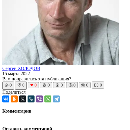
Сергей ХОЛОДОВ
15 марта 2022
Вам понравилась эта публикация?
👍
0
👎
0
❤
0
😆
0
😡
0
🤔
0
🙈
0
🧘‍♀️
0
Поделиться
Комментарии
Оставить комментарий