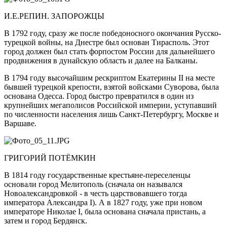
И.Е.РЕПИН. ЗАПОРОЖЦЫ
В 1792 году, сразу же после победоносного окончания Русско-
турецкой войны, на Днестре был основан Тирасполь. Этот
город должен был стать форпостом России для дальнейшего
продвижения в дунайскую область и далее на Балканы.
В 1794 году высочайшим рескриптом Екатерины II на месте
бывшей турецкой крепости, взятой войсками Суворова, была
основана Одесса. Город быстро превратился в один из
крупнейших мегаполисов Российской империи, уступавший
по численности населения лишь Санкт-Петербургу, Москве и
Варшаве.
ГРИГОРИЙ ПОТЁМКИН
В 1814 году государственные крестьяне-переселенцы
основали город Мелитополь (сначала он назывался
Новоалександровкой - в честь царствовавшего тогда
императора Александра I). А в 1827 году, уже при новом
императоре Николае I, была основана сначала пристань, а
затем и город Бердянск.