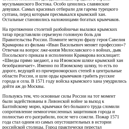
мусульманского Востока. Особо ценились славянские
девушки. Самых красивых отбирали для гарема турецкого
султана, перед которым пресмыкался крымский хан.
Остальные становились наложницами богатых крымчаков.
На протяжении столетий разбойничьи вылазки крымских
татар представляли серьезную головную боль для
Правительства России. Помните меткую фразу героя Савелия
Крамарова из фильма «Иван Васильевич меняет профессию»?
Отвечая на вопрос лже-князя Милославского о войнах, дьяк
Посольского приказа в исполнении Крамарова восклицает:
«Шведы прямо заедают, а на Изюмском шляхе крымский хан
безобразничает». Именно по Изюмскому шляху, то есть по
дороге, ведущей из причерноморских степей в центральные
области России, и шли орды крымчаков грабить русские
города и села. В 1571 году войска крымского хана умудрились
дойти аж до Москвы.
Пользуясь тем, что основные силы России на тот момент
были задействованы в Ливонской войне за выход к
Балтийскому морю, крымчаки без большого труда сломили
сопротивление немногочисленных защитников города и
полностью его разграбили, после чего сожгли. Пожар 1571
года стал одним из самых опустошительных в истории
российской столицы. Город практически перестал