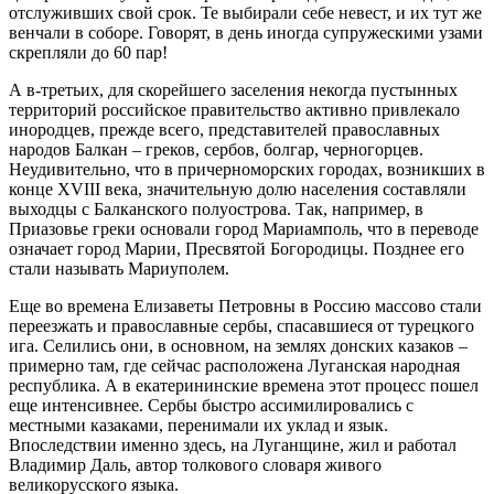
отслуживших свой срок. Те выбирали себе невест, и их тут же
венчали в соборе. Говорят, в день иногда супружескими узами
скрепляли до 60 пар!
А в-третьих, для скорейшего заселения некогда пустынных
территорий российское правительство активно привлекало
инородцев, прежде всего, представителей православных
народов Балкан – греков, сербов, болгар, черногорцев.
Неудивительно, что в причерноморских городах, возникших в
конце XVIII века, значительную долю населения составляли
выходцы с Балканского полуострова. Так, например, в
Приазовье греки основали город Мариамполь, что в переводе
означает город Марии, Пресвятой Богородицы. Позднее его
стали называть Мариуполем.
Еще во времена Елизаветы Петровны в Россию массово стали
переезжать и православные сербы, спасавшиеся от турецкого
ига. Селились они, в основном, на землях донских казаков –
примерно там, где сейчас расположена Луганская народная
республика. А в екатерининские времена этот процесс пошел
еще интенсивнее. Сербы быстро ассимилировались с
местными казаками, перенимали их уклад и язык.
Впоследствии именно здесь, на Луганщине, жил и работал
Владимир Даль, автор толкового словаря живого
великорусского языка.