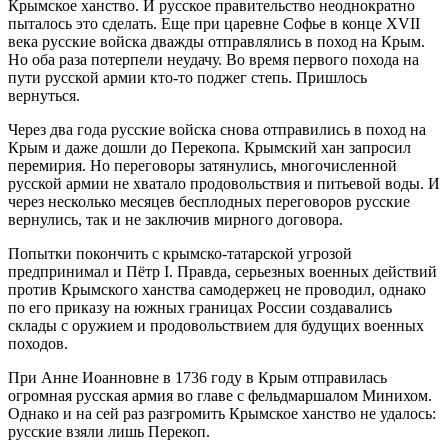
Крымское ханство. И русское правительство неоднократно
пыталось это сделать. Еще при царевне Софье в конце XVII
века русские войска дважды отправлялись в поход на Крым.
Но оба раза потерпели неудачу. Во время первого похода на
пути русской армии кто-то поджег степь. Пришлось
вернуться.
Через два года русские войска снова отправились в поход на
Крым и даже дошли до Перекопа. Крымский хан запросил
перемирия. Но переговоры затянулись, многочисленной
русской армии не хватало продовольствия и питьевой воды. И
через несколько месяцев бесплодных переговоров русские
вернулись, так и не заключив мирного договора.
Попытки покончить с крымско-татарской угрозой
предпринимал и Пётр I. Правда, серьезных военных действий
против Крымского ханства самодержец не проводил, однако
по его приказу на южных границах России создавались
склады с оружием и продовольствием для будущих военных
походов.
При Анне Иоанновне в 1736 году в Крым отправилась
огромная русская армия во главе с фельдмаршалом Минихом.
Однако и на сей раз разгромить Крымское ханство не удалось:
русские взяли лишь Перекоп.