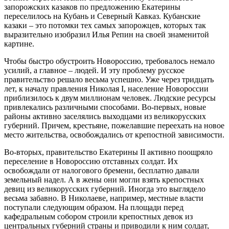
запорожских казаков по предложению Екатерины
переселилось на Кубань и Северный Кавказ. Кубанские
казаки – это потомки тех самых запорожцев, которых так
выразительно изобразил Илья Репин на своей знаменитой
картине.
Чтобы быстро обустроить Новороссию, требовалось немало
усилий, а главное – людей. И эту проблему русское
правительство решало весьма успешно. Уже через тридцать
лет, к началу правления Николая I, население Новороссии
приблизилось к двум миллионам человек. Людские ресурсы
привлекались различными способами. Во-первых, новые
районы активно заселялись выходцами из великорусских
губерний. Причем, крестьяне, пожелавшие переехать на новое
место жительства, освобождались от крепостной зависимости.
Во-вторых, правительство Екатерины II активно поощряло
переселение в Новороссию отставных солдат. Их
освобождали от налогового бремени, бесплатно давали
земельный надел. А в жены они могли взять крепостных
девиц из великорусских губерний. Иногда это выглядело
весьма забавно. В Николаеве, например, местные власти
поступали следующим образом. На площади перед
кафедральным собором строили крепостных девок из
центральных губерний страны и приводили к ним солдат,