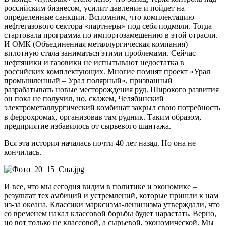
российским бизнесом, усилит давление и пойдет на
определенные санкции. Вспомним, что комплектацию
нефтегазового сектора «партнеры» под себя подмяли. Тогда
стартовала программа по импортозамещению в этой отрасли.
И ОМК (Объединенная металлургическая компания)
вплотную стала заниматься этими проблемами. Сейчас
нефтяники и газовики не испытывают недостатка в
российских комплектующих. Многие помнят проект «Урал
промышленный – Урал полярный», призванный
разрабатывать новые месторождения руд. Широкого развития
он пока не получил, но, скажем, Челябинский
электрометаллургический комбинат закрыл свою потребность
в феррохромах, организовав там рудник. Таким образом,
предприятие избавилось от сырьевого шантажа.
Вся эта история началась почти 40 лет назад. Но она не
кончилась.
И все, что мы сегодня видим в политике и экономике –
результат тех амбиций и устремлений, которые пришли к нам
из-за океана. Классики марксизма-ленинизма утверждали, что
со временем накал классовой борьбы будет нарастать. Верно,
но вот только не классовой, а сырьевой, экономической. Мы