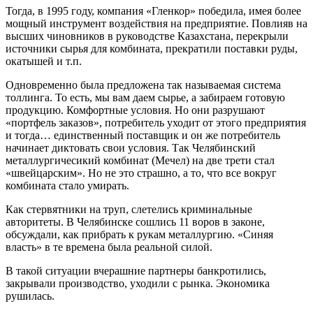
Тогда, в 1995 году, компания «Гленкор» победила, имея более
мощный инструмент воздействия на предприятие. Повлияв на
высших чиновников в руководстве Казахстана, перекрыли
источники сырья для комбината, прекратили поставки руды,
окатышей и т.п.
Одновременно была предложена так называемая система
толлинга. То есть, мы вам даем сырье, а забираем готовую
продукцию. Комфортные условия. Но они разрушают
«портфель заказов», потребитель уходит от этого предприятия
и тогда… единственный поставщик и он же потребитель
начинает диктовать свои условия. Так Челябинский
металлургичесикий комбинат (Мечел) на две трети стал
«швейцарским». Но не это страшно, а то, что все вокруг
комбината стало умирать.
Как стервятники на труп, слетелись криминальные
авторитеты. В Челябинске сошлись 11 воров в законе,
обсуждали, как прибрать к рукам металлургию. «Синяя
власть» в те времена была реальной силой.
В такой ситуации вчерашние партнеры банкротились,
закрывали производство, уходили с рынка. Экономика
рушилась.