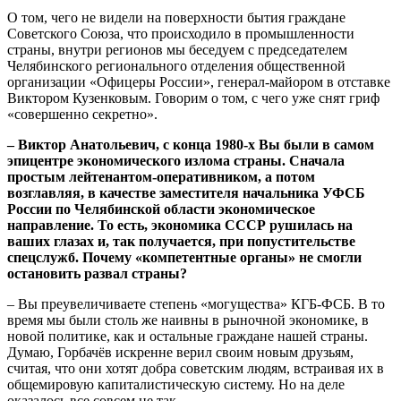
О том, чего не видели на поверхности бытия граждане
Советского Союза, что происходило в промышленности
страны, внутри регионов мы беседуем с председателем
Челябинского регионального отделения общественной
организации «Офицеры России», генерал-майором в отставке
Виктором Кузенковым. Говорим о том, с чего уже снят гриф
«совершенно секретно».
– Виктор Анатольевич, с конца 1980-х Вы были в самом
эпицентре экономического излома страны. Сначала
простым лейтенантом-оперативником, а потом
возглавляя, в качестве заместителя начальника УФСБ
России по Челябинской области экономическое
направление. То есть, экономика СССР рушилась на
ваших глазах и, так получается, при попустительстве
спецслужб. Почему «компетентные органы» не смогли
остановить развал страны?
– Вы преувеличиваете степень «могущества» КГБ-ФСБ. В то
время мы были столь же наивны в рыночной экономике, в
новой политике, как и остальные граждане нашей страны.
Думаю, Горбачёв искренне верил своим новым друзьям,
считая, что они хотят добра советским людям, встраивая их в
общемировую капиталистическую систему. Но на деле
оказалось все совсем не так.