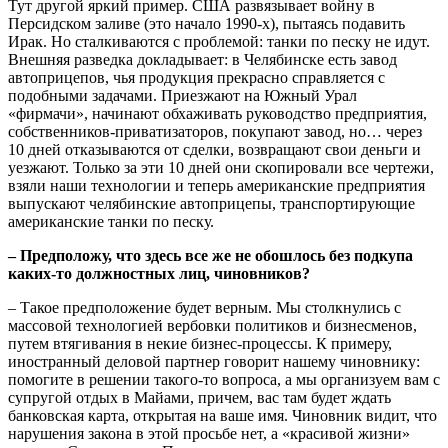
Тут другой яркий пример. США развязывает войну в
Персидском заливе (это начало 1990-х), пытаясь подавить
Ирак. Но сталкиваются с проблемой: танки по песку не идут.
Внешняя разведка докладывает: в Челябинске есть завод
автоприцепов, чья продукция прекрасно справляется с
подобными задачами. Приезжают на Южный Урал
«фирмачи», начинают обхаживать руководство предприятия,
собственников-приватизаторов, покупают завод, но… через
10 дней отказываются от сделки, возвращают свои деньги и
уезжают. Только за эти 10 дней они скопировали все чертежи,
взяли наши технологии и теперь американские предприятия
выпускают челябинские автоприцепы, транспортирующие
американские танки по песку.
– Предположу, что здесь все же не обошлось без подкупа
каких-то должностных лиц, чиновников?
– Такое предположение будет верным. Мы столкнулись с
массовой технологией вербовки политиков и бизнесменов,
путем втягивания в некие бизнес-процессы. К примеру,
иностранный деловой партнер говорит нашему чиновнику:
помогите в решении такого-то вопроса, а мы организуем вам с
супругой отдых в Майами, причем, вас там будет ждать
банковская карта, открытая на ваше имя. Чиновник видит, что
нарушения закона в этой просьбе нет, а «красивой жизни»