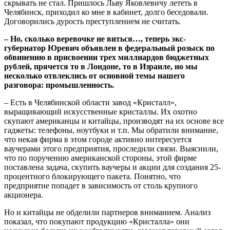
скрывать не стал. Пришлось Льву Яковлевичу лететь в
Челябинск, приходил ко мне в кабинет, долго беседовали.
Договорились дурость преступлением не считать.
– Но, сколько веревочке не виться…, теперь экс-
губернатор Юревич объявлен в федеральный розыск по
обвинению в присвоении трех миллиардов бюджетных
рублей, прячется то в Лондоне, то в Израиле, но мы
несколько отвлеклись от основной темы нашего
разговора: промышленность.
– Есть в Челябинской области завод «Кристалл»,
выращивающий искусственные кристаллы. Их охотно
скупают американцы и китайцы, производят на их основе все
гаджеты: телефоны, ноутбуки и т.п. Мы обратили внимание,
что некая фирма в этом городе активно интересуется
ваучерами этого предприятия, проследили связи. Выяснили,
что по поручению американской стороны, этой фирме
поставлена задача, скупить ваучеры и акции для создания 25-
процентного блокирующего пакета. Понятно, что
предприятие попадет в зависимость от столь крупного
акционера.
Но и китайцы не обделили партнеров вниманием. Анализ
показал, что покупают продукцию «Кристалла» они