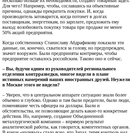
несколько больше их необходимости, создают товарный задел.
Для чего? Например, чтобы, сославшись на объективные
причины, однажды прекратить покупки. И, когда
производитель затоварится, когда потонет в долгах
поставщикам, энергетикам, по зарплате, предложить ему
выход: возобновить покупку товара при продаже не менее
50% акций предприятия.
Когда собственнику Станиславу Абдрафикову показали эти
данные, он, конечно, схватился за голову, но предупрежден,
значит вооружен. Были предприняты контрмеры, чтобы
предприятие оставалось российским. Таково оно и сейчас.
– Вы, будучи одним из руководителей регионального
отделения контрразведки, многое видели в плане
истинных намерений наших иностранных друзей. Неужели
в Москве этого не видели?
– Уверен, что в центральном аппарате ситуацию знали более
объемно и глубоко. Однако и там были предатели, были люди,
поменявшие честь офицера на доллары. Были и
обстоятельства, не позволяющие делать какие-то конкретные
действия. Но, например, создание Объединенной
металлургической компании – впрямую результат
аналитической работы, как говорится, компетентных органов.
В конце «нулевых» стало ясно, что Запад, теряя контроль над