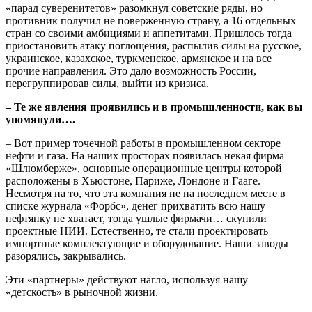
«парад суверенитетов» разомкнул советские ряды, но
противник получил не поверженную страну, а 16 отдельных
стран со своими амбициями и аппетитами. Пришлось тогда
приостановить атаку поглощения, распылив силы на русское,
украинское, казахское, туркменское, армянское и на все
прочие направления. Это дало возможность России,
перегруппировав силы, выйти из кризиса.
– Те же явления проявились и в промышленности, как вы
упомянули….
– Вот пример точечной работы в промышленном секторе
нефти и газа. На наших просторах появилась некая фирма
«Шлюмберже», основные операционные центры которой
расположены в Хьюстоне, Париже, Лондоне и Гааге.
Несмотря на то, что эта компания не на последнем месте в
списке журнала «Форбс», денег прихватить всю нашу
нефтянку не хватает, тогда ушлые фирмачи… скупили
проектные НИИ. Естественно, те стали проектировать
импортные комплектующие и оборудование. Наши заводы
разорялись, закрывались.
Эти «партнеры» действуют нагло, используя нашу
«детскость» в рыночной жизни.