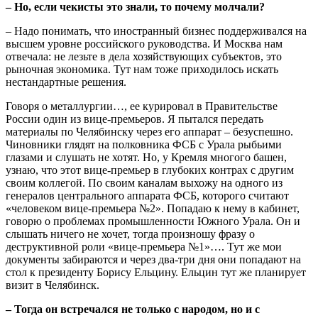
– Но, если чекисты это знали, то почему молчали?
– Надо понимать, что иностранный бизнес поддерживался на
высшем уровне российского руководства. И Москва нам
отвечала: не лезьте в дела хозяйствующих субъектов, это
рыночная экономика. Тут нам тоже приходилось искать
нестандартные решения.
Говоря о металлургии…, ее курировал в Правительстве
России один из вице-премьеров. Я пытался передать
материалы по Челябинску через его аппарат – безуспешно.
Чиновники глядят на полковника ФСБ с Урала рыбьими
глазами и слушать не хотят. Но, у Кремля многого башен,
узнаю, что этот вице-премьер в глубоких контрах с другим
своим коллегой. По своим каналам выхожу на одного из
генералов центрального аппарата ФСБ, которого считают
«человеком вице-премьера №2». Попадаю к нему в кабинет,
говорю о проблемах промышленности Южного Урала. Он и
слышать ничего не хочет, тогда произношу фразу о
деструктивной роли «вице-премьера №1»…. Тут же мои
документы забираются и через два-три дня они попадают на
стол к президенту Борису Ельцину. Ельцин тут же планирует
визит в Челябинск.
– Тогда он встречался не только с народом, но и с