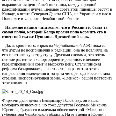
выращивания ценнейшей пшеницы, международной
классификации дурум. Твердые сорта этой пшеницы растут в
Канаде, в штате Северная Дакота США, на Украине и у нас в
Поволжье и… на юге Челябинской области.
– Напомню нашим читателям, что в России это была та
самая полба, которой Балда просил попа кормить его в
известной сказке Пушкина. Древнейший злак.
– Да, а, кроме того, взрыв на Чернобыльской АЭС показал,
что дурум не восприимчив к радиации, она не повлияла на
его генетическую структуру. Другими словами, это очень
ценное растение, экспортоориентированное, имеющее
гарантированный сбыт и высокую цену. Сталыпинская
реформа базировалась, в частности, на развитии этого
направления земледелия и тогда за четыре года Россия стала
страной, экспортирующей зерно. «Гленкор» решил повторить
этот «подвиг».
Фирмачи дали деньги Владимиру Головлёву, он нашел
молодого бизнесмена, но тоже депутата Госдумы Михаила
Юревича, будущего владельца общеизвестной «Макфы» и
губернатора Челябинской области. На эти деньги Юревич