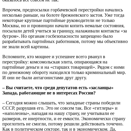
Впрочем, предпосылки горбачевской перестройки начались
несколько раньше, на болоте брежневского застоя. Уже тогда
некоторые крупные партийные руководители не только
Москвы, но и провинции начали копить немалые состояния,
посылали детей учиться за границу, налаживали контакты «за
бугром». Но органам госбезопасности запрещено было
разрабатывать партийных работников, потому мы объективно
не знали всей картины.
Вспомните, кто мощнее и успешнее всего рванул в
перестройку: комсомольская элита, опирающаяся на
партийные деньги и на «старших товарищей». Рядом с ними
по денежному обороту находился только криминальный мир.
И они не были антагонистами друг другу.
– Вы считаете, что среди депутатов есть «засланцы»
Запада, работающие не в интересах России?
– Сегодня можно слышать, что западные страны победили
СССР, разрушив его. Это не совсем так. Все «гитлеры» и
«наполеоны», нападая на нашу страну, не учитывали ее
размеров, ее инертности, и ее емкости. Экономически страну
проглотить не смогли, потому решили действовать точечно.
Как в политическом секторе, так и в экономическом. Да,