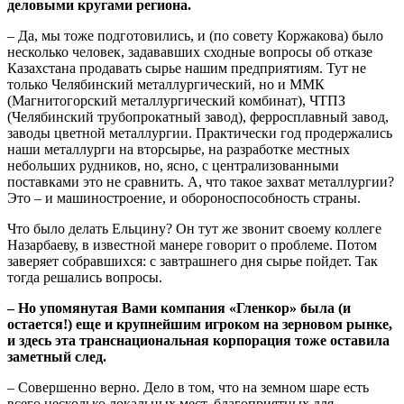
деловыми кругами региона.
– Да, мы тоже подготовились, и (по совету Коржакова) было
несколько человек, задававших сходные вопросы об отказе
Казахстана продавать сырье нашим предприятиям. Тут не
только Челябинский металлургический, но и ММК
(Магнитогорский металлургический комбинат), ЧТПЗ
(Челябинский трубопрокатный завод), ферросплавный завод,
заводы цветной металлургии. Практически год продержались
наши металлурги на вторсырье, на разработке местных
небольших рудников, но, ясно, с централизованными
поставками это не сравнить. А, что такое захват металлургии?
Это – и машиностроение, и обороноспособность страны.
Что было делать Ельцину? Он тут же звонит своему коллеге
Назарбаеву, в известной манере говорит о проблеме. Потом
заверяет собравшихся: с завтрашнего дня сырье пойдет. Так
тогда решались вопросы.
– Но упомянутая Вами компания «Гленкор» была (и
остается!) еще и крупнейшим игроком на зерновом рынке,
и здесь эта транснациональная корпорация тоже оставила
заметный след.
– Совершенно верно. Дело в том, что на земном шаре есть
всего несколько локальных мест, благоприятных для