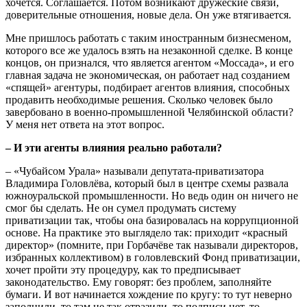
хочется. Соглашается. Потом возникают дружеские связи,
доверительные отношения, новые дела. Он уже втягивается.
Мне пришлось работать с таким иностранным бизнесменом,
которого все же удалось взять на незаконной сделке. В конце
концов, он признался, что является агентом «Моссада», и его
главная задача не экономическая, он работает над созданием
«спящей» агентуры, подбирает агентов влияния, способных
продавить необходимые решения. Сколько человек было
завербовано в военно-промышленной Челябинской области?
У меня нет ответа на этот вопрос.
– И эти агенты влияния реально работали?
– «Чубайсом Урала» называли депутата-приватизатора
Владимира Головлёва, который был в центре схемы развала
южноуральской промышленности. Но ведь один он ничего не
смог бы сделать. Не он сумел продумать систему
приватизации так, чтобы она базировалась на коррупционной
основе. На практике это выглядело так: приходит «красный
директор» (помните, при Горбачёве так называли директоров,
избранных коллективом) в головлевский Фонд приватизации,
хочет пройти эту процедуру, как то предписывает
законодательство. Ему говорят: без проблем, заполняйте
бумаги. И вот начинается хождение по кругу: то тут неверно
заполнили, то там не так отразили, то подписи нет, то