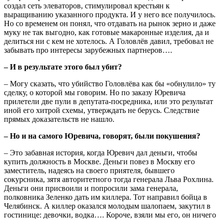
создал сеть элеваторов, стимулировал крестьян к
выращиванию указанного продукта. И у него все получилось.
Но со временем он понял, что отдавать на рынок зерно и даже
муку не так выгодно, как готовые макаронные изделия, да и
делиться ни с кем не хотелось. А Головлёв давил, требовал не
забывать про интересы зарубежных партнеров….
– И в результате этого был убит?
– Могу сказать, что убийство Головлёва как бы «обнулило» ту
сделку, о которой мы говорим. Но по заказу Юревича
прилетели две пули в депутата-посредника, или это результат
иной его хитрой схемы, утверждать не берусь. Следствие
прямых доказательств не нашло.
– Но и на самого Юревича, говорят, были покушения?
– Это забавная история, когда Юревич дал деньги, чтобы
купить должность в Москве. Деньги повез в Москву его
заместитель, надеясь на своего приятеля, бывшего
сокурсника, зятя авторитетного тогда генерала Льва Рохлина.
Деньги они присвоили и попросили зама генерала,
полковника Зеленко дать им киллера. Тот направил бойца в
Челябинск. А киллер оказался молодым шалопаем, закутил в
гостинице: девочки, водка…. Короче, взяли мы его, он ничего