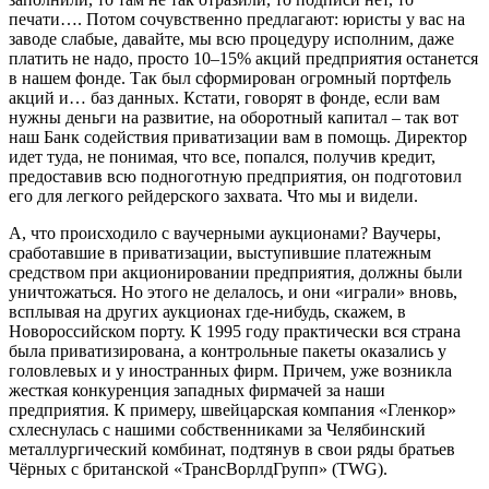
печати…. Потом сочувственно предлагают: юристы у вас на
заводе слабые, давайте, мы всю процедуру исполним, даже
платить не надо, просто 10–15% акций предприятия останется
в нашем фонде. Так был сформирован огромный портфель
акций и… баз данных. Кстати, говорят в фонде, если вам
нужны деньги на развитие, на оборотный капитал – так вот
наш Банк содействия приватизации вам в помощь. Директор
идет туда, не понимая, что все, попался, получив кредит,
предоставив всю подноготную предприятия, он подготовил
его для легкого рейдерского захвата. Что мы и видели.
А, что происходило с ваучерными аукционами? Ваучеры,
сработавшие в приватизации, выступившие платежным
средством при акционировании предприятия, должны были
уничтожаться. Но этого не делалось, и они «играли» вновь,
всплывая на других аукционах где-нибудь, скажем, в
Новороссийском порту. К 1995 году практически вся страна
была приватизирована, а контрольные пакеты оказались у
головлевых и у иностранных фирм. Причем, уже возникла
жесткая конкуренция западных фирмачей за наши
предприятия. К примеру, швейцарская компания «Гленкор»
схлеснулась с нашими собственниками за Челябинский
металлургический комбинат, подтянув в свои ряды братьев
Чёрных с британской «ТрансВорлдГрупп» (TWG).