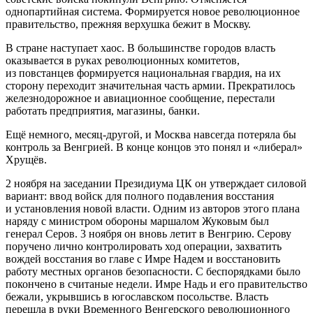
однопартийная система. Формируется новое революционное
правительство, прежняя верхушка бежит в Москву.
В стране наступает хаос. В большинстве городов власть
оказывается в руках революционных комитетов,
из повстанцев формируется национальная гвардия, на их
сторону переходит значительная часть армии. Прекратилось
железнодорожное и авиационное сообщение, перестали
работать предприятия, магазины, банки.
Ещё немного, месяц-другой, и Москва навсегда потеряла бы
контроль за Венгрией. В конце концов это понял и «либерал»
Хрущёв.
2 ноября на заседании Президиума ЦК он утверждает силовой
вариант: ввод войск для полного подавления восстания
и установления новой власти. Одним из авторов этого плана
наряду с министром обороны маршалом Жуковым был
генерал Серов. 3 ноября он вновь летит в Венгрию. Серову
поручено лично контролировать ход операции, захватить
вождей восстания во главе с Имре Надем и восстановить
работу местных органов безопасности. С беспорядками было
покончено в считаные недели. Имре Надь и его правительство
бежали, укрывшись в югославском посольстве. Власть
перешла в руки Временного Венгерского революционного