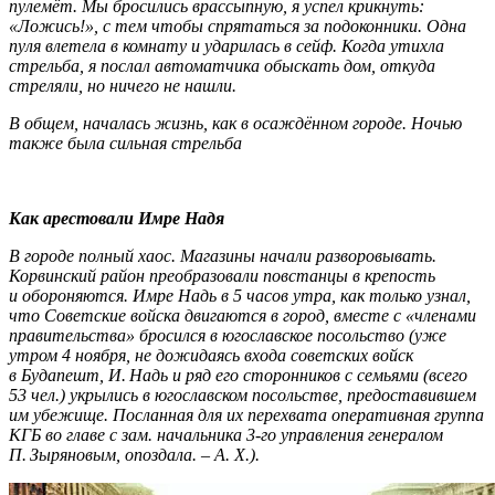
пулемёт. Мы бросились врассыпную, я успел крикнуть:
«Ложись!», с тем чтобы спрятаться за подоконники. Одна
пуля влетела в комнату и ударилась в сейф. Когда утихла
стрельба, я послал автоматчика обыскать дом, откуда
стреляли, но ничего не нашли.
В общем, началась жизнь, как в осаждённом городе. Ночью
также была сильная стрельба
Как арестовали Имре Надя
В городе полный хаос. Магазины начали разворовывать.
Корвинский район преобразовали повстанцы в крепость
и обороняются. Имре Надь в 5 часов утра, как только узнал,
что Советские войска двигаются в город, вместе с «членами
правительства» бросился в югославское посольство (
уже
утром 4 ноября, не дожидаясь входа советских войск
в Будапешт, И. Надь и ряд его сторонников с семьями (всего
53 чел.) укрылись в югославском посольстве, предоставившем
им убежище. Посланная для их перехвата оперативная группа
КГБ во главе с зам. начальника 3-го управления генералом
П. Зыряновым, опоздала. – А. Х.).