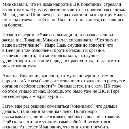
Мне сказали, что из дома напротив ЦК повстанцы стреляли
из автоматов. Ну, естественно после этого полнейшая паника.
Мы сидели в ЦК до вечера, не раз звонили на квартиру Надю,
но жена отвечала: «Болен». Надь так и не явился, сославшись
на болезнь.
Поздно вечером всё же его вытащили, и началось снова
заседание. Товарищ Микоян стал спрашивать: «Что значит
ваше выступление?» Имре Надь смущённо говорит, что
в Венгрии так озлоблены против Ракоши и органов
госбезопасности, что мне подсказали, что лучше
удовлетворить желание народа их распустить, тогда все это
может кончиться.
Анастас Иванович, конечно, этому не поверил. Затем он
спросил: «А с кем было согласовано это заявление о роспуске
органов госбезопасности?» Оказывается, ни с кем. ЦК тоже
об этом узнало от нас. Вообще, это было уже не ЦК, и Герё
не секретарь, а мокрая курица.
Затем ещё раз решили обменяться [мнениями], что дальше
делать. Стали один за одним члены Политбюро
высказываться, личные взгляды, доброго слова не стоящие.
Герё сказал, что все утихнет само собой. Я возмутился
и сказал Анастасу Ивановичу, что они хотят погубить