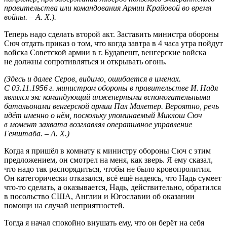
правительства или командования Армии Крайовой во время
войны. – А. Х.).
Теперь надо сделать второй акт. Заставить министра обороны
Сюч отдать приказ о том, что когда завтра в 4 часа утра пойдут
войска Советской армии в г. Будапешт, венгерские войска
не должны сопротивляться и открывать огонь.
(Здесь и далее Серов, видимо, ошибается в именах.
С 03.11.1956 г. министром обороны в правительстве И. Надя
являлся экс командующий инженерными вспомогательными
батальонами венгерской армии Пал Малетер. Вероятно, речь
идёт именно о нём, поскольку упоминаемый Миклош Сюч
в момент захвата возглавлял оперативное управление
Генштаба. – А. Х.)
Когда я пришёл в комнату к министру обороны Сюч с этим
предложением, он смотрел на меня, как зверь. Я ему сказал,
что надо так распорядиться, чтобы не было кровопролития.
Он категорически отказался, всё ещё надеясь, что Надь сумеет
что-то сделать, а оказывается, Надь, действительно, обратился
в посольство США, Англии и Югославии об оказании
помощи на случай неприятностей.
Тогда я начал спокойно внушать ему, что он берёт на себя