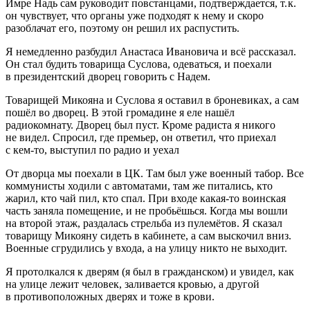
Имре Надь сам руководит повстанцами, подтверждается, т. к.
он чувствует, что органы уже подходят к нему и скоро
разоблачат его, поэтому он решил их распустить.
Я немедленно разбудил Анастаса Ивановича и всё рассказал.
Он стал будить товарища Суслова, одеваться, и поехали
в президентский дворец говорить с Надем.
Товарищей Микояна и Суслова я оставил в броневиках, а сам
пошёл во дворец. В этой громадине я еле нашёл
радиокомнату. Дворец был пуст. Кроме радиста я никого
не видел. Спросил, где премьер, он ответил, что приехал
с кем-то, выступил по радио и уехал
От дворца мы поехали в ЦК. Там был уже военный табор. Все
коммунисты ходили с автоматами, там же питались, кто
жарил, кто чай пил, кто спал. При входе какая-то воинская
часть заняла помещение, и не пробьёшься. Когда мы вошли
на второй этаж, раздалась стрельба из пулемётов. Я сказал
товарищу Микояну сидеть в кабинете, а сам выскочил вниз.
Военные сгрудились у входа, а на улицу никто не выходит.
Я протолкался к дверям (я был в гражданском) и увидел, как
на улице лежит человек, заливается кровью, а другой
в противоположных дверях и тоже в крови.