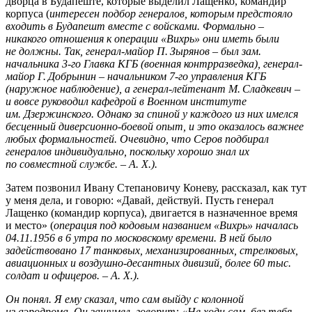
дворца в Будапеште, которые выделил Лащенко, командир
корпуса (
интересен подбор генералов, которым предстояло
входить в Будапешт вместе с войсками. Формально –
никакого отношения к операции «Вихрь» они иметь были
не должны. Так, генерал-майор П. Зырянов – был зам.
начальника 3-го Главка КГБ (военная контрразведка), генерал-
майор Г. Добрынин – начальником 7-го управления КГБ
(наружное наблюдение), а генерал-лейтенант М. Сладкевич –
и вовсе руководил кафедрой в Военном институте
им. Дзержинского. Однако за спиной у каждого из них имелся
бесценный диверсионно-боевой опыт, и это оказалось важнее
любых формальностей. Очевидно, что Серов подбирал
генералов индивидуально, поскольку хорошо знал их
по совместной службе. – А. Х.).
Затем позвонил Ивану Степановичу Коневу, рассказал, как тут
у меня дела, и говорю: «Давай, действуй. Пусть генерал
Лащенко (командир корпуса), двигается в назначенное время
и место» (
операция под кодовым названием «Вихрь» началась
04.11.1956 в 6 утра по московскому времени. В ней было
задействовано 17 танковых, механизированных, стрелковых,
авиационных и воздушно-десантных дивизий, более 60 тыс.
солдат и офицеров. – А. Х.).
Он понял. Я ему сказал, что сам выйду с колонной
из аэродрома. Он зашумел, говорит: «Не ходи сам, без тебя