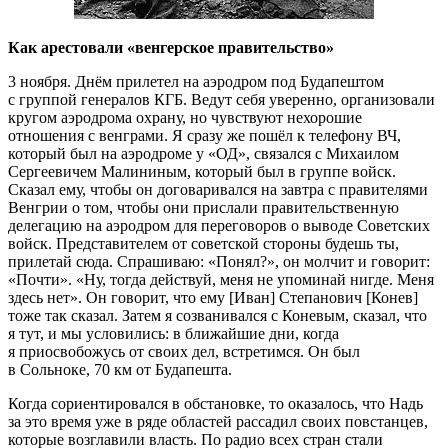
Как арестовали «венгерское правительство»
3 ноября. Днём прилетел на аэродром под Будапештом
с группой генералов КГБ. Ведут себя уверенно, организовали
кругом аэродрома охрану, но чувствуют нехорошие
отношения с венграми. Я сразу же пошёл к телефону ВЧ,
который был на аэродроме у «ОД», связался с Михаилом
Сергеевичем Малининым, который был в группе войск.
Сказал ему, чтобы он договаривался на завтра с правителями
Венгрии о том, чтобы они прислали правительственную
делегацию на аэродром для переговоров о выводе Советских
войск. Представителем от советской стороны будешь ты,
прилетай сюда. Спрашиваю: «Понял?», он молчит и говорит:
«Почти». «Ну, тогда действуй, меня не упоминай нигде. Меня
здесь нет». Он говорит, что ему [Иван] Степанович [Конев]
тоже так сказал. Затем я созванивался с Коневым, сказал, что
я тут, и мы условились: в ближайшие дни, когда
я приосвобожусь от своих дел, встретимся. Он был
в Сольноке, 70 км от Будапешта.
Когда сориентировался в обстановке, то оказалось, что Надь
за это время уже в ряде областей рассадил своих повстанцев,
которые возглавили власть. По радио всех стран стали