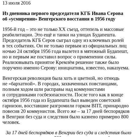
13 июля 2016
Из дневника первого председателя КГБ Ивана Серова
об «усмирении» Венгерского восстания в 1956 году
1956-й год – это не только ХХ съезд, оттепель и массовые
реабилитации. Это ещё и танки на улицах Будапешта.
Председатель КГБ Серов сыграл одну из ключевых ролей
в тех событиях. Он не только первым из официальных лиц
ночью 24 октября 1956 года вылетел в мятежный Будапешт,
но и первым же поставил вопрос о применении силы.
Реализовывать принятое Кремлём решение также было
поручено именно Серову: инициатива, известно, наказуема.
Венгерская революция была хоть и цветной, но отнюдь
не «бархатной». В городах, захваченных повстанцами,
полным ходом шли расправы над коммунистами
и сотрудниками госбезопасности. После того как в конце
октября 1956 года из Будапешта был выведен советский
гарнизон, восставшие разгромили горком ВПТ, принародно
повесив 20 коммунистов. Всего же – за 17 дней беспорядков
в Венгрии без суда и следствия было казнено примерно 800
человек.
За 17 дней беспорядков в Венгрии без суда и следствия было