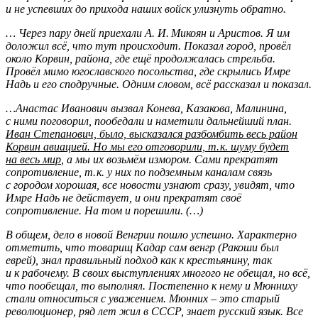
и не успевших до прихода наших войск улизнуть обратно.
… Через пару дней приехали А. И. Микоян и Аристов. Я им
доложил всё, что тут происходит. Показал город, провёл
около Корвин, района, где ещё продолжалась стрельба.
Провёл мимо югославского посольства, где скрылись Имре
Надь и его сподручные. Одним словом, всё рассказал и показал.
…Анастас Иванович вызвал Конева, Казакова, Малинина,
с ними поговорил, пообедали и наметили дальнейший план.
Иван Степанович, было, высказался разбомбить весь район
Корвин авиацией. Но мы его отговорили, т. к. шуму будет
на весь мир
, а мы их возьмём измором. Сами прекратят
сопротивление, т. к. у них по подземным каналам связь
с городом хорошая, все новости узнают сразу, увидят, что
Имре Надь не действует, и они прекратят своё
сопротивление. На том и порешили. (…)
В общем, дело в новой Венгрии пошло успешно. Характерно
отметить, что товарищ Кадар сам венгр (Ракоши был
еврей), знал правильный подход как к крестьянину, так
и к рабочему. В своих выступлениях многого не обещал, но всё,
что пообещал, то выполнял. Постепенно к нему и Мюнниху
стали относиться с уважением. Мюнних – это старый
революционер, ряд лет жил в СССР, знает русский язык. Все