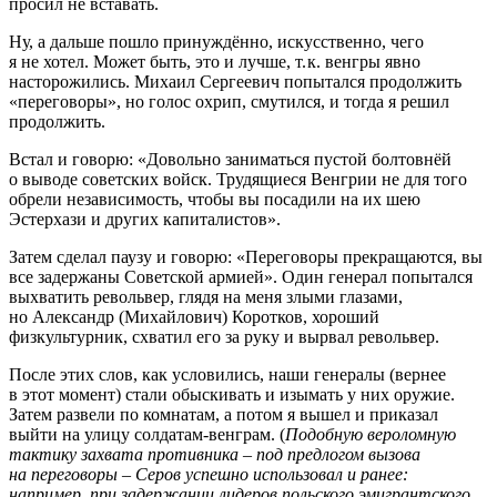
просил не вставать.
Ну, а дальше пошло принуждённо, искусственно, чего
я не хотел. Может быть, это и лучше, т. к. венгры явно
насторожились. Михаил Сергеевич попытался продолжить
«переговоры», но голос охрип, смутился, и тогда я решил
продолжить.
Встал и говорю: «Довольно заниматься пустой болтовнёй
о выводе советских войск. Трудящиеся Венгрии не для того
обрели независимость, чтобы вы посадили на их шею
Эстерхази и других капиталистов».
Затем сделал паузу и говорю: «Переговоры прекращаются, вы
все задержаны Советской армией». Один генерал попытался
выхватить револьвер, глядя на меня злыми глазами,
но Александр (Михайлович) Коротков, хороший
физкультурник, схватил его за руку и вырвал револьвер.
После этих слов, как условились, наши генералы (вернее
в этот момент) стали обыскивать и изымать у них оружие.
Затем развели по комнатам, а потом я вышел и приказал
выйти на улицу солдатам-венграм. (
Подобную вероломную
тактику захвата противника – под предлогом вызова
на переговоры – Серов успешно использовал и ранее:
например, при задержании лидеров польского эмигрантского