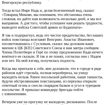
Венгерскую республику.
Тогда встал Имре Надь и, делая болезненный вид, сказал:
«Товарищ Микоян, мы понимаем, что обстановка очень
сложная, но дайте нам возможность несколько дней, и мы все
выправим. А для того, чтобы успешнее нам решать трудности,
выведите войска Советской армии из Будапешта».
Я так и подпрыгнул, ведь это чистое предательство, без наших
войск повстанцы возглавят Венгрию. Анастас Иванович,
посоветовавшись с Сусловым, сказал: мы доложим ваше
мнение в ЦК [КП] Советского Союза и вам завтра сообщим.
Члены Политбюро и Герё по этому предложению Надя ничего
внятного не сказали. Я так и не понял, согласны они с Надем
или нет. На мой взгляд, получилась подлость.
Когда мы приехали к себе, мне доложили, что в городе в ряде
районов идёт стрельба, полная неразбериха, на улицу
выходить нельзя. Ранен посольский работник, наши танкисты,
будучи обстрелянными повстанцами, из переулка открыли
ответный огонь и снесли снарядом балкон и угол в турецком
посольстве. Я приказал командиру бригады пойти
с извинениями.
Вечером уже на прогулку не выходили, рискованно. После