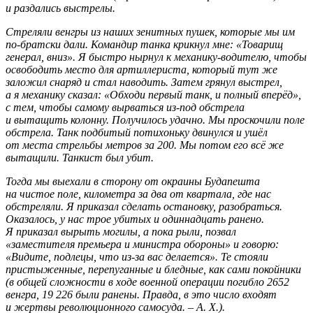
и раздались выстрелы.
Стреляли венгры из наших зенитных пушек, которые мы им
по-братски дали. Командир танка крикнул мне: «Товарищ
генерал, вниз». Я быстро нырнул к механику-водителю, чтобы
освободить место для артиллериста, который тут же
заложил снаряд и стал наводить. Затем грянул выстрел,
а я механику сказал: «Обходи первый танк, и полный вперёд»,
с тем, чтобы самому вырваться из-под обстрела
и вытащить колонну. Получилось удачно. Мы проскочили поле
обстрела. Танк подбитый потихоньку двинулся и ушёл
от места стрельбы метров за 200. Мы потом его всё же
вытащили. Танкист был убит.
Тогда мы выехали в сторону от окраины Будапешта
на чистое поле, километра за два от квартала, где нас
обстреляли. Я приказал сделать остановку, разобраться.
Оказалось, у нас трое убитых и одиннадцать ранено.
Я приказал вырыть могилы, а пока рыли, позвал
«заместителя премьера и министра обороны» и говорю:
«Видите, подлецы, что из-за вас делается». Те стояли
пристыженные, перепуганные и бледные, как сами покойники
(
в общей сложности в ходе военной операции погибло 2652
венгра, 19 226 были ранены. Правда, в это число входят
и жертвы революционного самосуда. – А. Х.).