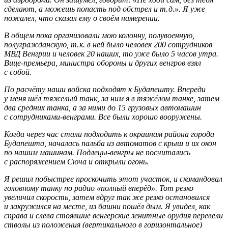
сделают, а можешь попасть под обстрел и т. д.». Я уже
пожалел, что сказал ему о своём намерении.
В общем пока организовали мою колонну, полувоенную,
полугражданскую, т. к. в ней было человек 200 сотрудников
МВД Венгрии и человек 20 наших, то уже было 5 часов утра.
Вице-премьера, министра обороны и других венгров взял
с собой.
По расчёту наши войска подходят к Будапешту. Впереди
у меня шёл тяжелый танк, за ним я в тяжёлом танке, затем
два средних танка, а за ними до 15 грузовых автомашин
с сотрудниками-венграми. Все были хорошо вооружены.
Когда через час стали подходить к окраинам района города
Будапешта, началась пальба из автоматов с крыш и их окон
по нашим машинам. Подлецы-венгры не посчитались
с распоряжением Сюча и открыли огонь.
Я решил побыстрее проскочить этот участок, и скомандовал
головному танку по радио «полный вперёд». Тот резко
увеличил скорость, затем вдруг так же резко остановился
и закружился на месте, из башни пошёл дым. Я увидел, как
справа и слева стоявшие венгерские зенитные орудия перевели
стволы из положения (вертикального в горизонтальное)