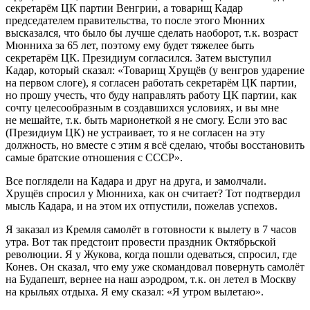
секретарём ЦК партии Венгрии, а товарищ Кадар
председателем правительства, то после этого Мюнних
высказался, что было бы лучше сделать наоборот, т. к. возраст
Мюнниха за 65 лет, поэтому ему будет тяжелее быть
секретарём ЦК. Президиум согласился. Затем выступил
Кадар, который сказал: «Товарищ Хрущёв (у венгров ударение
на первом слоге), я согласен работать секретарём ЦК партии,
но прошу учесть, что буду направлять работу ЦК партии, как
сочту целесообразным в создавшихся условиях, и вы мне
не мешайте, т. к. быть марионеткой я не смогу. Если это вас
(Президиум ЦК) не устраивает, то я не согласен на эту
должность, но вместе с этим я всё сделаю, чтобы восстановить
самые братские отношения с СССР».
Все поглядели на Кадара и друг на друга, и замолчали.
Хрущёв спросил у Мюнниха, как он считает? Тот подтвердил
мысль Кадара, и на этом их отпустили, пожелав успехов.
Я заказал из Кремля самолёт в готовности к вылету в 7 часов
утра. Вот так предстоит провести праздник Октябрьской
революции. Я у Жукова, когда пошли одеваться, спросил, где
Конев. Он сказал, что ему уже скомандовал повернуть самолёт
на Будапешт, вернее на наш аэродром, т. к. он летел в Москву
на крыльях отдыха. Я ему сказал: «Я утром вылетаю».