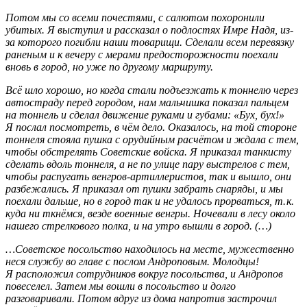
Потом мы со всеми почестями, с салютом похоронили
убитых. Я выступил и рассказал о подлостях Имре Надя, из-
за которого погибли наши товарищи. Сделали всем перевязку
раненым и к вечеру с мерами предосторожности поехали
вновь в город, но уже по другому маршруту.
Всё шло хорошо, но когда стали подъезжать к тоннелю через
автостраду перед городом, нам мальчишка показал пальцем
на тоннель и сделал движение руками и губами: «Бух, бух!»
Я послал посмотреть, в чём дело. Оказалось, на той стороне
тоннеля стояла пушка с орудийным расчётом и ждала с тем,
чтобы обстрелять Советские войска. Я приказал танкисту
сделать вдоль тоннеля, а не по улице пару выстрелов с тем,
чтобы распугать венгров-артиллеристов, так и вышло, они
разбежались. Я приказал от пушки забрать снаряды, и мы
поехали дальше, но в город так и не удалось прорваться, т. к.
куда ни ткнёмся, везде военные венгры. Ночевали в лесу около
нашего стрелкового полка, и на утро вышли в город. (…)
…Советское посольство находилось на месте, мужественно
неся службу во главе с послом Андроповым. Молодцы!
Я расположил сотрудников вокруг посольства, и Андропов
повеселел. Затем мы вошли в посольство и долго
разговаривали. Потом вдруг из дома напротив застрочил