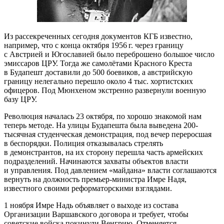
Из рассекреченных сегодня документов КГБ известно,
например, что с конца октября 1956 г. через границу
с Австрией и Югославией было переброшено большое число
эмиссаров ЦРУ. Тогда же самолётами Красного Креста
в Будапешт доставили до 500 боевиков, а австрийскую
границу нелегально перешло около 4 тыс. хортистских
офицеров. Под Мюнхеном экстренно развернули военную
базу ЦРУ.
Революция началась 23 октября, по хорошо знакомой нам
теперь методе. На улицы Будапешта была выведена 200-
тысячная студенческая демонстрация, под вечер переросшая
в беспорядки. Полиция отказывалась стрелять
в демонстрантов, на их сторону перешла часть армейских
подразделений. Начинаются захваты объектов власти
и управления. Под давлением «майдана» власти соглашаются
вернуть на должность премьер-министра Имре Надя,
известного своими реформаторскими взглядами.
1 ноября Имре Надь объявляет о выходе из состава
Организации Варшавского договора и требует, чтобы
советские войска покинули Венгрию. Отменяется