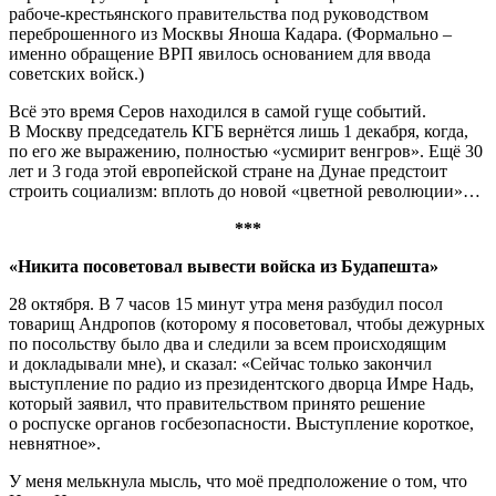
рабоче-крестьянского правительства под руководством
переброшенного из Москвы Яноша Кадара. (Формально –
именно обращение ВРП явилось основанием для ввода
советских войск.)
Всё это время Серов находился в самой гуще событий.
В Москву председатель КГБ вернётся лишь 1 декабря, когда,
по его же выражению, полностью «усмирит венгров». Ещё 30
лет и 3 года этой европейской стране на Дунае предстоит
строить социализм: вплоть до новой «цветной революции»…
***
«Никита посоветовал вывести войска из Будапешта»
28 октября. В 7 часов 15 минут утра меня разбудил посол
товарищ Андропов (которому я посоветовал, чтобы дежурных
по посольству было два и следили за всем происходящим
и докладывали мне), и сказал: «Сейчас только закончил
выступление по радио из президентского дворца Имре Надь,
который заявил, что правительством принято решение
о роспуске органов госбезопасности. Выступление короткое,
невнятное».
У меня мелькнула мысль, что моё предположение о том, что