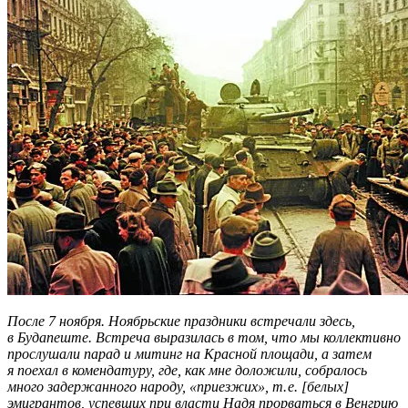
После 7 ноября. Ноябрьские праздники встречали здесь,
в Будапеште. Встреча выразилась в том, что мы коллективно
прослушали парад и митинг на Красной площади, а затем
я поехал в комендатуру, где, как мне доложили, собралось
много задержанного народу, «приезжих», т. е. [белых]
эмигрантов, успевших при власти Надя прорваться в Венгрию