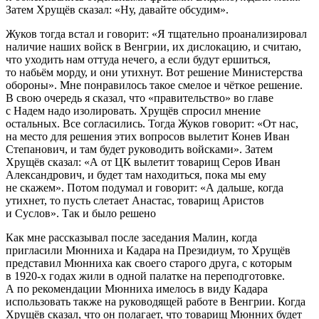
Затем Хрущёв сказал: «Ну, давайте обсудим».
Жуков тогда встал и говорит: «Я тщательно проанализировал
наличие наших войск в Венгрии, их дислокацию, и считаю,
что уходить нам оттуда нечего, а если будут ершиться,
то набьём морду, и они утихнут. Вот решение Министерства
обороны». Мне понравилось такое смелое и чёткое решение.
В свою очередь я сказал, что «правительство» во главе
с Надем надо изолировать. Хрущёв спросил мнение
остальных. Все согласились. Тогда Жуков говорит: «От нас,
на место для решения этих вопросов вылетит Конев Иван
Степанович, и там будет руководить войсками». Затем
Хрущёв сказал: «А от ЦК вылетит товарищ Серов Иван
Александрович, и будет там находиться, пока мы ему
не скажем». Потом подумал и говорит: «А дальше, когда
утихнет, то пусть слетает Анастас, товарищ Аристов
и Суслов». Так и было решено
Как мне рассказывал после заседания Малин, когда
пригласили Мюнниха и Кадара на Президиум, то Хрущёв
представил Мюнниха как своего старого друга, с которым
в 1920-х годах жили в одной палатке на переподготовке.
А по рекомендации Мюнниха имелось в виду Кадара
использовать также на руководящей работе в Венгрии. Когда
Хрущёв сказал, что он полагает, что товарищ Мюнних будет