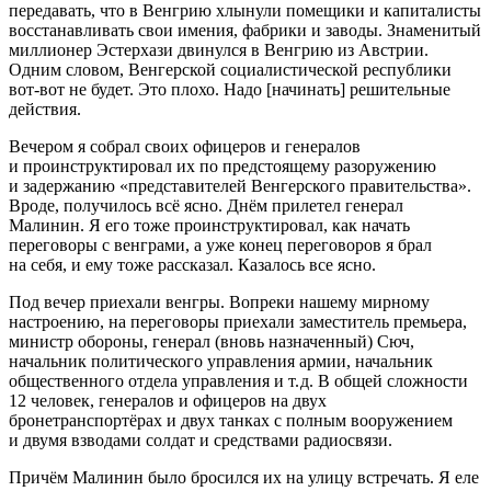
передавать, что в Венгрию хлынули помещики и капиталисты
восстанавливать свои имения, фабрики и заводы. Знаменитый
миллионер Эстерхази двинулся в Венгрию из Австрии.
Одним словом, Венгерской социалистической республики
вот-вот не будет. Это плохо. Надо [начинать] решительные
действия.
Вечером я собрал своих офицеров и генералов
и проинструктировал их по предстоящему разоружению
и задержанию «представителей Венгерского правительства».
Вроде, получилось всё ясно. Днём прилетел генерал
Малинин. Я его тоже проинструктировал, как начать
переговоры с венграми, а уже конец переговоров я брал
на себя, и ему тоже рассказал. Казалось все ясно.
Под вечер приехали венгры. Вопреки нашему мирному
настроению, на переговоры приехали заместитель премьера,
министр обороны, генерал (вновь назначенный) Сюч,
начальник политического управления армии, начальник
общественного отдела управления и т. д. В общей сложности
12 человек, генералов и офицеров на двух
бронетранспортёрах и двух танках с полным вооружением
и двумя взводами солдат и средствами радиосвязи.
Причём Малинин было бросился их на улицу встречать. Я еле