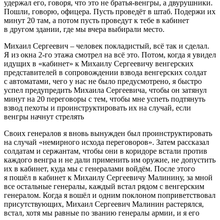
удержал его, говоря, что это не братья-венгры, а двурушники.
Пошли, говорю, офицера. Пусть проведёт в штаб. Подержи их
минут 20 там, а потом пусть проведут к тебе в кабинет
в другом здании, где мы вчера выбирали место.
Михаил Сергеевич – человек покладистый, всё так и сделал.
Я из окна 2-го этажа смотрел на всё это. Потом, когда я увидел
идущих в «кабинет» к Михаилу Сергеевичу венгерских
представителей в сопровождении взвода венгерских солдат
с автоматами, чего у нас не было предусмотрено, я быстро
успел предупредить Михаила Сергеевича, чтобы он затянул
минут на 20 переговоры с тем, чтобы мне успеть подтянуть
взвод пехоты и проинструктировать их на случай, если
венгры начнут стрелять
Своих генералов я вновь вынужден был проинструктировать
на случай «немирного исхода переговоров». Затем рассказал
солдатам и сержантам, чтобы они в коридоре встали против
каждого венгра и не дали применить им оружие, не допустить
их в кабинет, куда мы с генералами войдём. После этого
я пошёл в кабинет к Михаилу Сергеевичу Малинину, за мной
все остальные генералы, каждый встал рядом с венгерским
генералом. Когда я вошёл и одним поклоном поприветствовал
присутствующих, Михаил Сергеевич Малинин растерялся,
встал, хотя мы равные по званию генералы армии, и я его