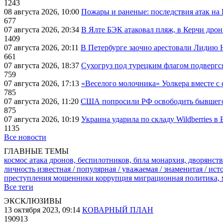
1243
08 августа 2026, 10:00
Пожары и раненые: последствия атак на
677
07 августа 2026, 20:34
В Ялте БЭК атаковал пляж, в Керчи дрон
1409
07 августа 2026, 20:11
В Петербурге заочно арестовали Лидию 
661
07 августа 2026, 18:37
Сухогруз под турецким флагом подвергс
759
07 августа 2026, 17:13
«Веселого молочника» Уолкера вместе с 
785
07 августа 2026, 11:20
США попросили РФ освободить бывшего 
875
07 августа 2026, 10:19
Украина ударила по складу Wildberries в
1135
Все новости
ГЛАВНЫЕ ТЕМЫ
космос
атака дронов, беспилотников, бпла
монархия, дворянств
личность известная / популярная / уважаемая / знаменитая / ис
преступления
мошенники
коррупция
миграционная политика,
Все теги
ЭКСКЛЮЗИВЫ
13 октября 2023, 09:14
КОВАРНЫЙ ПЛАН
190913