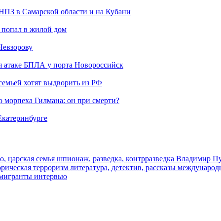
 НПЗ в Самарской области и на Кубани
 попал в жилой дом
Невзорову
я атаке БПЛА у порта Новороссийск
семьей хотят выдворить из РФ
морпеха Гилмана: он при смерти?
 Екатеринбурге
о, царская семья
шпионаж, разведка, контрразведка
Владимир П
торическая
терроризм
литература, детектив, рассказы
международ
 мигранты
интервью