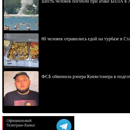
Шесть человек погибли при атаке БПЛА в 
80 человек отравились едой на турбазе в С
ФСБ обвинила рэпера Киевстонера в подгот