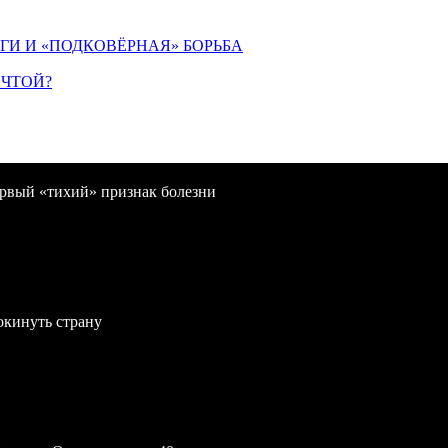
ИГИ И «ПОДКОВЁРНАЯ» БОРЬБА
ЕЧТОЙ?
первый «тихий» признак болезни
окинуть страну