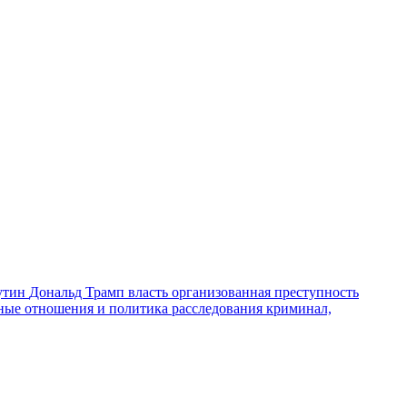
утин
Дональд Трамп
власть
организованная преступность
ные отношения и политика
расследования
криминал,