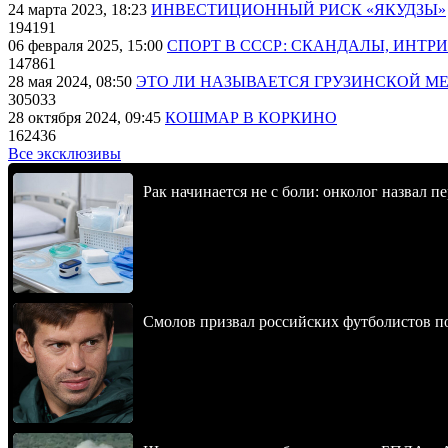
24 марта 2023, 18:23
ИНВЕСТИЦИОННЫЙ РИСК «ЯКУДЗЫ»
194191
06 февраля 2025, 15:00
СПОРТ В СССР: СКАНДАЛЫ, ИНТР
147861
28 мая 2024, 08:50
ЭТО ЛИ НАЗЫВАЕТСЯ ГРУЗИНСКОЙ М
305033
28 октября 2024, 09:45
КОШМАР В КОРКИНО
162436
Все эксклюзивы
Рак начинается не с боли: онколог назвал 
Смолов призвал российских футболистов п