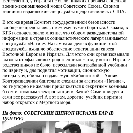
Естественно, у Израиля не было никаких проблем с оценкой
военно-экономической мощи Советского Союза. Своими
знаниями израильские спецслужбы щедро делились с США.
В это же время Комитет государственной безопасности
вообще не представлял, с кем ему нужно бороться. Скажем, в
КГБ господствовало мнение, что сбором разведывательной
информации в странах социалистического лагеря занимается
спецслужба «Натив». На самом же деле в функции этой
спецслужбы входило обеспечение репатриации евреев
Восточной Европы в Израиль. Для этого они организовывали
вызовы от «фальшивых родственников» тем, у кого в Израиле
родственников не было, пересылали контрабандой учебники
по ивриту и, для поднятия мотивации, сионистскую
литературу, обильно издаваемую «Библиотекой – Алия».
Контрразведчики бдительно следили за агентами «Натива»,
но те упорно не желали приближаться к секретным военным
базам и атомным электростанциям. Зачем? Сами приедут и
сами все расскажут! А вот вам, дорогие, учебник иврита и
набор открыток с Мертвого моря!
На фото: СОВЕТСКИЙ ШПИОН ИСРАЭЛЬ БАР (В
ЦЕНТРЕ)