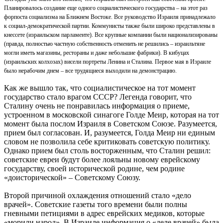
Планировалось создание еще одного социалистического государства – на этот раз
форпоста социализма на Ближнем Востоке. Все руководство Израиля принадлежало
к социал-демократической партии. Коммунисты также были широко представлены в
кнессете (израильском парламенте). Все крупные компании были национализированы
(правда, полностью частную собственность отменить не решились – израильтяне
могли иметь магазины, рестораны и даже небольшие фабрики). В кибуцах
(израильских колхозах) висели портреты Ленина и Сталина. Первое мая в Израиле
было нерабочим днем – все трудящиеся выходили на демонстрацию.
Как же вышло так, что социалистическое на тот момент
государство стало врагом СССР? Легенда говорит, что
Сталину очень не понравилась информация о приеме,
устроенном в московской синагоге Голде Меир, которая на тот
момент была послом Израиля в Советском Союзе. Разумеется,
прием был согласован. И, разумеется, Голда Меир ни единым
словом не позволила себе критиковать советскую политику.
Однако прием был столь восторженным, что Сталин решил:
советские евреи будут более лояльны новому еврейскому
государству, своей исторической родине, чем родине
«доисторической» – Советскому Союзу.
Второй причиной охлаждения отношений стало «дело
врачей». Советские газеты того времени были полны
гневными петициями в адрес еврейских медиков, которые
«морили народ». В Израиле информация о «деле врачей» была