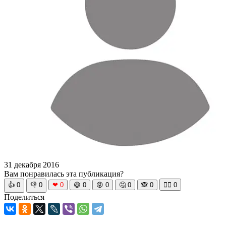
31 декабря 2016
Вам понравилась эта публикация?
👍
0
👎
0
❤
0
😆
0
😡
0
🤔
0
🙈
0
🧘‍♀️
0
Поделиться