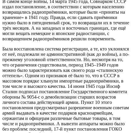
В самом конце войны, 14 марта 1945 года, Совнарком СССР
издал постановление, в соответствии с которым населению
возвращались радиоприёмники, которые были «приняты на
хранение» в 1941 году. Правда, если сдавать приёмники
нужно было в пятидневный срок, то возвращали их в течение
трёх месяцев. А на западных и восточных границах, где ещё
могли вещать немецкие и японские радиостанции, с
возвращением радиоприёмников решили повременить.
Была восстановлена система регистрации, а те, кто уклонялся
от неё, подлежали не административной (как до войны), а по-
прежнему уголовной ответственности. Но, несмотря на то,
что ограничения существовали, период 1945–1949 годов
можно было характеризовать как своего рода «сталинскую
оттепель». Одним из признаков её было то, что в СССР в
массовом порядке хлынули импортные радиоприёмники, в
том числе и высокого качества. 14 июня 1945 года Иосиф
Сталин подписал постановление Государственного комитета
обороны № 9054-с о демобилизации старших возрастов
личного состава действующей армии. Пункт 10 этого
постановления предусматривал разрешение военным советам
армий выдавать в качестве подарков красноармейцам,
сержантам и офицерам различные бытовые товары, в том
числе и радиоприёмники. А вывезти аппараты можно было
без проблем: последний, 17-й пункт постановления ГОКО