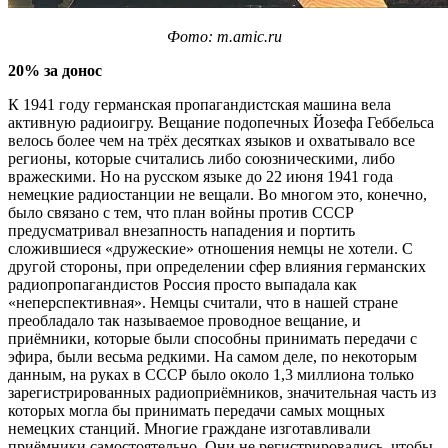
Фото: m.amic.ru
20% за донос
К 1941 году германская пропагандистская машина вела
активную радиоигру. Вещание подопечных Йозефа Геббельса
велось более чем на трёх десятках языков и охватывало все
регионы, которые считались либо союзническими, либо
вражескими. Но на русском языке до 22 июня 1941 года
немецкие радиостанции не вещали. Во многом это, конечно,
было связано с тем, что план войны против СССР
предусматривал внезапность нападения и портить
сложившиеся «дружеские» отношения немцы не хотели. С
другой стороны, при определении сфер влияния германских
радиопропагандистов Россия просто выпадала как
«неперспективная». Немцы считали, что в нашей стране
преобладало так называемое проводное вещание, и
приёмники, которые были способны принимать передачи с
эфира, были весьма редкими. На самом деле, по некоторым
данным, на руках в СССР было около 1,3 миллиона только
зарегистрированных радиоприёмников, значительная часть из
которых могла бы принимать передачи самых мощных
немецких станций. Многие граждане изготавливали
приёмники самостоятельно. Они не регистрировались, чтобы