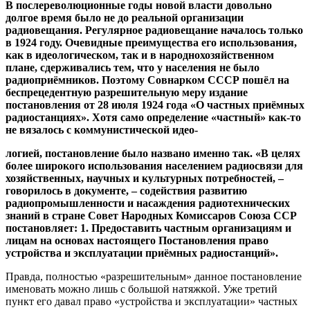
В послереволюционные годы новой власти довольно
долгое время было не до реальной организации
радиовещания. Регулярное радиовещание началось только
в 1924 году. Очевидные преимущества его использования,
как в идеологическом, так и в народнохозяйственном
плане, сдерживались тем, что у населения не было
радиоприёмников. Поэтому Совнарком СССР пошёл на
беспрецедентную разрешительную меру издание
постановления от 28 июля 1924 года «О частных приёмных
радиостанциях». Хотя само определение «частный» как-то
не вязалось с коммунистической идео-
логией, постановление было названо именно так. «В целях
более широкого использования населением радиосвязи для
хозяйственных, научных и культурных потребностей, –
говорилось в документе, – содействия развитию
радиопромышленности и насаждения радиотехнических
знаний в стране Совет Народных Комиссаров Союза ССР
постановляет: 1. Предоставить частным организациям и
лицам на основах настоящего Постановления право
устройства и эксплуатации приёмных радиостанций».
Правда, полностью «разрешительным» данное постановление
именовать можно лишь с большой натяжкой. Уже третий
пункт его давал право «устройства и эксплуатации» частных