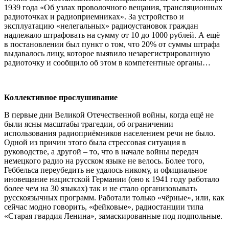
1939 года «Об узлах проволочного вещания, трансляционных
радиоточках и радиоприемниках». За устройство и
эксплуатацию «нелегальных» радиоустановок граждан
надлежало штрафовать на сумму от 10 до 1000 рублей. А ещё
в постановлении был пункт о том, что 20% от суммы штрафа
выдавалось лицу, которое выявило незарегистрированную
радиоточку и сообщило об этом в компетентные органы…
Коллективное прослушивание
В первые дни Великой Отечественной войны, когда ещё не
были ясны масштабы трагедии, об ограничении
использования радиоприёмников населением речи не было.
Одной из причин этого была стрессовая ситуация в
руководстве, а другой – то, что в начале войны передач
немецкого радио на русском языке не велось. Более того,
Геббельса переубедить не удалось никому, и официальное
иновещание нацистской Германии (оно к 1941 году работало
более чем на 30 языках) так и не стало организовывать
русскоязычных программ. Работали только «чёрные», или, как
сейчас модно говорить, «фейковые», радиостанции типа
«Старая гвардия Ленина», замаскированные под подпольные.