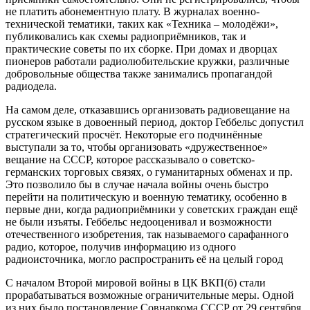
не платить абонементную плату. В журналах военно-
технической тематики, таких как «Техника – молодёжи»,
публиковались как схемы радиоприёмников, так и
практические советы по их сборке. При домах и дворцах
пионеров работали радиолюбительские кружки, различные
добровольные общества также занимались пропагандой
радиодела.
На самом деле, отказавшись организовать радиовещание на
русском языке в довоенный период, доктор Геббельс допустил
стратегический просчёт. Некоторые его подчинённые
выступали за то, чтобы организовать «дружественное»
вещание на СССР, которое рассказывало о советско-
германских торговых связях, о гуманитарных обменах и пр.
Это позволило бы в случае начала войны очень быстро
перейти на политическую и военную тематику, особенно в
первые дни, когда радиоприёмники у советских граждан ещё
не были изъяты. Геббельс недооценивал и возможности
отечественного изобретения, так называемого сарафанного
радио, которое, получив информацию из одного
радиоисточника, могло распространить её на целый город
С началом Второй мировой войны в ЦК ВКП(б) стали
прорабатываться возможные ограничительные меры. Одной
из них было постановление Совнаркома СССР от 29 сентября