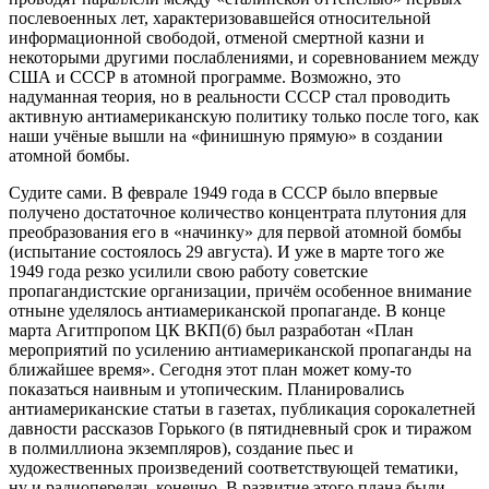
послевоенных лет, характеризовавшейся относительной
информационной свободой, отменой смертной казни и
некоторыми другими послаблениями, и соревнованием между
США и СССР в атомной программе. Возможно, это
надуманная теория, но в реальности СССР стал проводить
активную антиамериканскую политику только после того, как
наши учёные вышли на «финишную прямую» в создании
атомной бомбы.
Судите сами. В феврале 1949 года в СССР было впервые
получено достаточное количество концентрата плутония для
преобразования его в «начинку» для первой атомной бомбы
(испытание состоялось 29 августа). И уже в марте того же
1949 года резко усилили свою работу советские
пропагандистские организации, причём особенное внимание
отныне уделялось антиамериканской пропаганде. В конце
марта Агитпропом ЦК ВКП(б) был разработан «План
мероприятий по усилению антиамериканской пропаганды на
ближайшее время». Сегодня этот план может кому-то
показаться наивным и утопическим. Планировались
антиамериканские статьи в газетах, публикация сорокалетней
давности рассказов Горького (в пятидневный срок и тиражом
в полмиллиона экземпляров), создание пьес и
художественных произведений соответствующей тематики,
ну и радиопередач, конечно. В развитие этого плана были