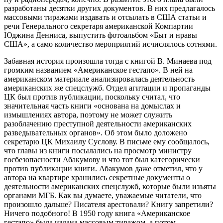
разработаны десятки других документов. В них предлагалось
массовыми тиражами издавать и отсылать в США статьи и
речи Генерального секретаря американской Компартии
Юджина Денниса, выпустить фотоальбом «Быт и нравы
США», а само количество мероприятий исчислялось сотнями.
Забавная история произошла тогда с книгой В. Минаева под
громким названием «Американское гестапо». В ней на
американском материале анализировалась деятельность
американских же спецслужб. Отдел агитации и пропаганды
ЦК был против публикации, поскольку считал, что
значительная часть книги «основана на домыслах и
измышлениях автора, поэтому не может служить
разоблачению преступной деятельности американских
разведывательных органов». Об этом было доложено
секретарю ЦК Михаилу Суслову. В письме ему сообщалось,
что главы из книги посылались на просмотр министру
госбезопасности Абакумову и что тот был категорически
против публикации книги. Абакумов даже отметил, что у
автора на квартире хранились секретные документы о
деятельности американских спецслужб, которые были изъяты
органами МГБ. Как вы думаете, уважаемые читатели, что
произошло дальше? Писателя арестовали? Книгу запретили?
Ничего подобного! В 1950 году книга «Американское
гестапо» была издана массовым тиражом, а потом