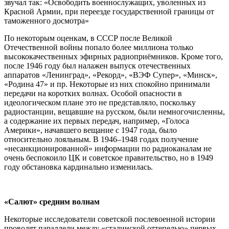
звучал так: «Освободить военнослужащих, уволенных из
Красной Армии, при переезде государственной границы от
таможенного досмотра»
По некоторым оценкам, в СССР после Великой
Отечественной войны попало более миллиона только
высококачественных эфирных радиоприёмников. Кроме того,
после 1946 году был налажен выпуск отечественных
аппаратов «Ленинград», «Рекорд», «ВЭФ Супер», «Минск»,
«Родина 47» и пр. Некоторые из них спокойно принимали
передачи на коротких волнах. Особой опасности в
идеологическом плане это не представляло, поскольку
радиостанции, вещавшие на русском, были немногочисленны,
а содержание их первых передач, например, «Голоса
Америки», начавшего вещание с 1947 года, было
относительно лояльным. В 1946–1948 годах получение
«несанкционированной» информации по радиоканалам не
очень беспокоило ЦК и советское правительство, но в 1949
году обстановка кардинально изменилась.
«Салют» средним волнам
Некоторые исследователи советской послевоенной истории
проводят параллели между «сталинской оттепелью» первых