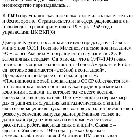
неоднократно переиздавалась…
К 1949 году «сталинская оттепель» закончилась окончательно
и бесповоротно. Отразилось это и на сфере радиовещания и
производства радиоприёмников. 19 марта 1949 года
управделами ЦК ВКП(б)
Дмитрий Крупин послал заместителю председателя Совета
министров СССР Георгию Маленкову письмо под названием
«О «Голосе Америки» и ограничении слушания в СССР
заграничных передач». Он отмечал, что в 1947–1949 годах
появились мощные радиостанции «Голос Америки» и Би-би-
си, которые занимаются «злобной пропагандой».
Предложение по борьбе с ней было простым:
«Проникновение этой пропаганды в СССР облегчается тем,
что наша промышленность выпускает радиоприёмники с
короткими волнами, на которых легче всего достичь
советского радиослушателя. Поэтому одной из первых мер
для ограничения слушания капиталистических станций
явится сокращение выпуска всеволновых радиоприёмников и
резкое увеличение выпуска радиоприёмников только на
длинных и средних волнах, на которые менее всего
рассчитана работа американских станций». Сказано –
сделано! Уже летом 1949 года в рамках борьбы с
американской пропагандой Агитпроп ЦК докладывал