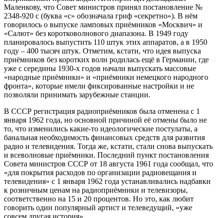
Маленкову, что Совет министров принял постановление №
2348-920 с (буква «с» обозначала гриф «секретно»). В нём
говорилось о выпуске ламповых приёмников «Москвич» и
«Салют» без коротковолнового диапазона. В 1949 году
планировалось выпустить 110 штук этих аппаратов, а в 1950
году – 400 тысяч штук. Отметим, кстати, что идея выпуска
приёмников без коротких волн родилась ещё в Германии, где
уже с середины 1930-х годов начали выпускать массовые
«народные приёмники» и «приёмники немецкого народного
фронта», которые имели фиксированные настройки и не
позволяли принимать зарубежные станции.
В СССР регистрация радиоприёмников была отменена с 1
января 1962 года, но основной причиной её отмены было не
то, что изменились какие-то идеологические постулаты, а
банальная необходимость финансовых средств для развития
радио и телевидения. Тогда же, кстати, стали снова выпускать
и всеволновые приёмники. Последний пункт постановления
Совета министров СССР от 18 августа 1961 года сообщал, что
«для покрытия расходов по организации радиовещания и
телевидения» с 1 января 1962 года устанавливались надбавки
к розничным ценам на радиоприёмники и телевизоры,
соответственно на 15 и 20 процентов. Но это, как любит
говорить один популярный артист и телеведущий, «уже
совсем другая история»…