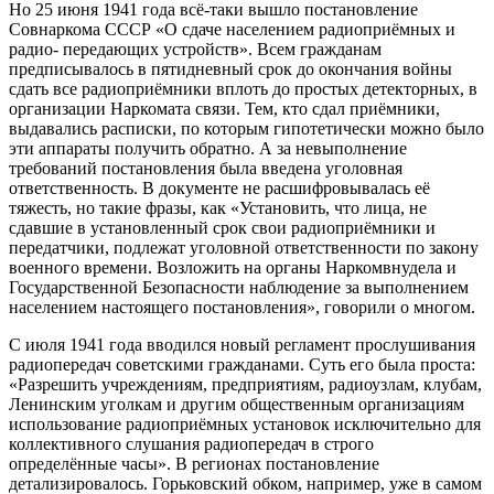
Но 25 июня 1941 года всё-таки вышло постановление
Совнаркома СССР «О сдаче населением радиоприёмных и
радио- передающих устройств». Всем гражданам
предписывалось в пятидневный срок до окончания войны
сдать все радиоприёмники вплоть до простых детекторных, в
организации Наркомата связи. Тем, кто сдал приёмники,
выдавались расписки, по которым гипотетически можно было
эти аппараты получить обратно. А за невыполнение
требований постановления была введена уголовная
ответственность. В документе не расшифровывалась её
тяжесть, но такие фразы, как «Установить, что лица, не
сдавшие в установленный срок свои радиоприёмники и
передатчики, подлежат уголовной ответственности по закону
военного времени. Возложить на органы Наркомвнудела и
Государственной Безопасности наблюдение за выполнением
населением настоящего постановления», говорили о многом.
С июля 1941 года вводился новый регламент прослушивания
радиопередач советскими гражданами. Суть его была проста:
«Разрешить учреждениям, предприятиям, радиоузлам, клубам,
Ленинским уголкам и другим общественным организациям
использование радиоприёмных установок исключительно для
коллективного слушания радиопередач в строго
определённые часы». В регионах постановление
детализировалось. Горьковский обком, например, уже в самом