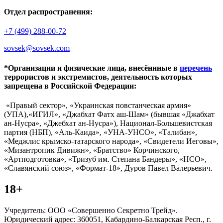
Отдел распространения:
+7 (499) 288-00-72
sovsek@sovsek.com
*Организации и физические лица, внесённные в
перечень
террористов и экстремистов, деятельность которых
запрещена в Российской Федерации:
«Правый сектор», «Украинская повстанческая армия»
(УПА),«ИГИЛ», «Джабхат Фатх аш-Шам» (бывшая «Джабхат
ан-Нусра», «Джебхат ан-Нусра»), Национал-Большевистская
партия (НБП), «Аль-Каида», «УНА-УНСО», «Талибан»,
«Меджлис крымско-татарского народа», «Свидетели Иеговы»,
«Мизантропик Дивижн», «Братство» Корчинского,
«Артподготовка», «Тризуб им. Степана Бандеры», «НСО»,
«Славянский союз», «Формат-18», Дуров Павел Валерьевич.
18+
Учредитель: ООО «Совершенно Секретно Трейд».
Юридический адрес: 360051, Кабардино-Балкарская Респ., г.