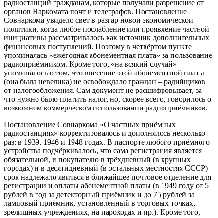
радиостанций гражданам, которые получали разрешение от
органов Наркомата почт и телеграфов. Постановление
Совнаркома увидело свет в разгар новой экономической
политики, когда любое послабление или проявление частной
инициативы рассматривалось как источник дополнительных
финансовых поступлений. Поэтому в четвёртом пункте
упоминалась «ежегодная абонементная плата» за пользование
радиоприёмником. Кроме того, «на всякий случай»
упоминалось о том, что внесение этой абонементной платы
(она была невелика) не освобождало граждан – радийщиков
от налогообложения. Сам документ не расшифровывает, за
что нужно было платить налог, но, скорее всего, говорилось о
возможном коммерческом использовании радиоприёмников.
Постановление Совнаркома «О частных приёмных
радиостанциях» корректировалось и дополнялось несколько
раз: в 1939, 1946 и 1948 годах. В паспорте любого приёмного
устройства подчёркивалось, что сама регистрация является
обязательной, и покупателю в трёхдневный (в крупных
городах) и в десятидневный (в остальных местностях СССР)
срок надлежало явиться в ближайшее почтовое отделение для
регистрации и оплаты абонементной платы (в 1949 году от 5
рублей в год за детекторный приёмник и до 75 рублей за
ламповый приёмник, установленный в торговых точках,
зрелищных учреждениях, на пароходах и пр.). Кроме того,