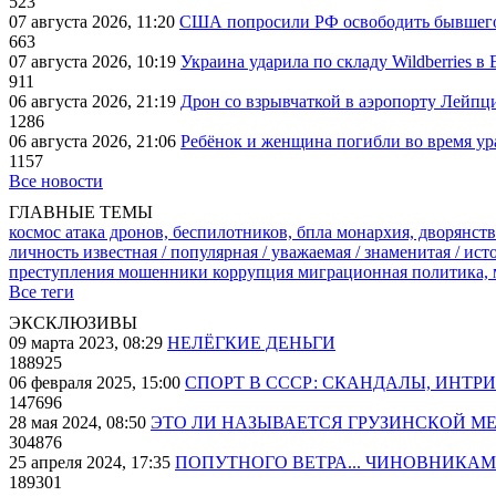
523
07 августа 2026, 11:20
США попросили РФ освободить бывшего 
663
07 августа 2026, 10:19
Украина ударила по складу Wildberries в
911
06 августа 2026, 21:19
Дрон со взрывчаткой в аэропорту Лейпци
1286
06 августа 2026, 21:06
Ребёнок и женщина погибли во время ур
1157
Все новости
ГЛАВНЫЕ ТЕМЫ
космос
атака дронов, беспилотников, бпла
монархия, дворянств
личность известная / популярная / уважаемая / знаменитая / ис
преступления
мошенники
коррупция
миграционная политика,
Все теги
ЭКСКЛЮЗИВЫ
09 марта 2023, 08:29
НЕЛЁГКИЕ ДЕНЬГИ
188925
06 февраля 2025, 15:00
СПОРТ В СССР: СКАНДАЛЫ, ИНТР
147696
28 мая 2024, 08:50
ЭТО ЛИ НАЗЫВАЕТСЯ ГРУЗИНСКОЙ М
304876
25 апреля 2024, 17:35
ПОПУТНОГО ВЕТРА... ЧИНОВНИКАМ
189301