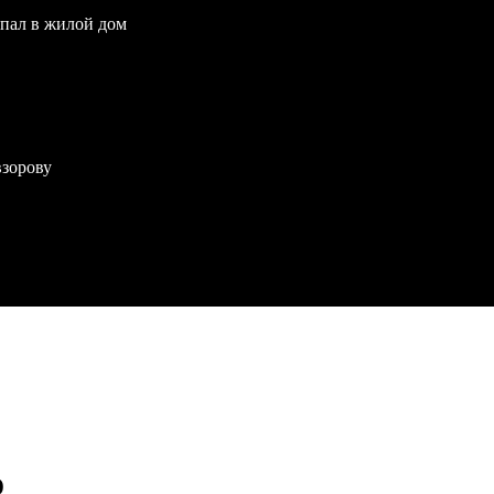
опал в жилой дом
взорову
о