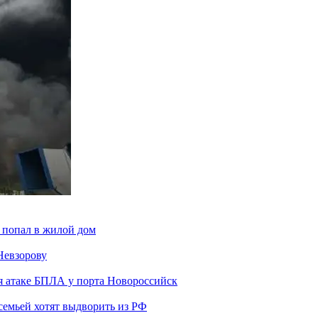
 попал в жилой дом
Невзорову
я атаке БПЛА у порта Новороссийск
семьей хотят выдворить из РФ