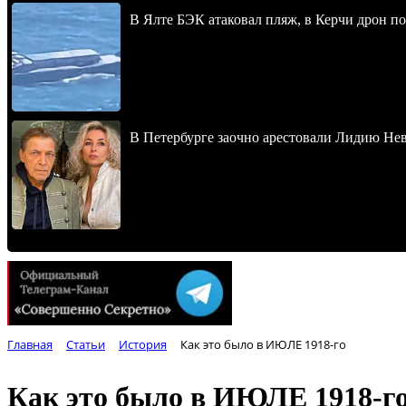
В Ялте БЭК атаковал пляж, в Керчи дрон п
В Петербурге заочно арестовали Лидию Не
Главная
Статьи
История
Как это было в ИЮЛЕ 1918-го
Как это было в ИЮЛЕ 1918-г