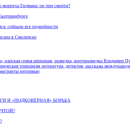
морпеха Гилмана: он при смерти?
 Екатеринбурге
га: собрали все подробности
агана в Смоленске
о, царская семья
шпионаж, разведка, контрразведка
Владимир П
торическая
терроризм
литература, детектив, рассказы
международ
 мигранты
интервью
ИГИ И «ПОДКОВЁРНАЯ» БОРЬБА
ЕЧТОЙ?
?