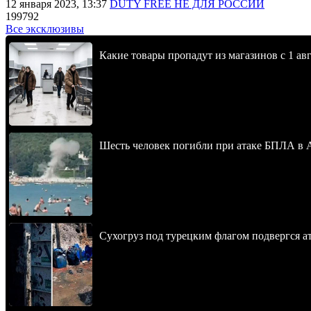
12 января 2023, 13:37
DUTY FREE НЕ ДЛЯ РОССИИ
199792
Все эксклюзивы
Какие товары пропадут из магазинов с 1 авг
Шесть человек погибли при атаке БПЛА в 
Сухогруз под турецким флагом подвергся 