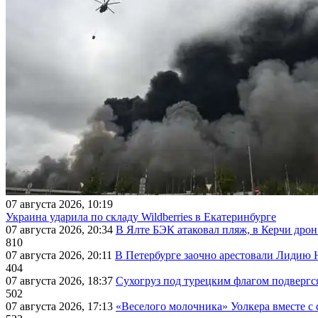
07 августа 2026, 10:19
Украина ударила по складу Wildberries в Екатеринбурге
07 августа 2026, 20:34
В Ялте БЭК атаковал пляж, в Керчи дрон
810
07 августа 2026, 20:11
В Петербурге заочно арестовали Лидию 
404
07 августа 2026, 18:37
Сухогруз под турецким флагом подвергс
502
07 августа 2026, 17:13
«Веселого молочника» Уолкера вместе с 