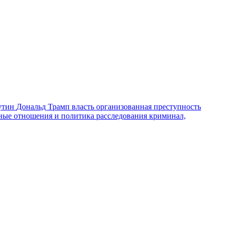
утин
Дональд Трамп
власть
организованная преступность
ные отношения и политика
расследования
криминал,