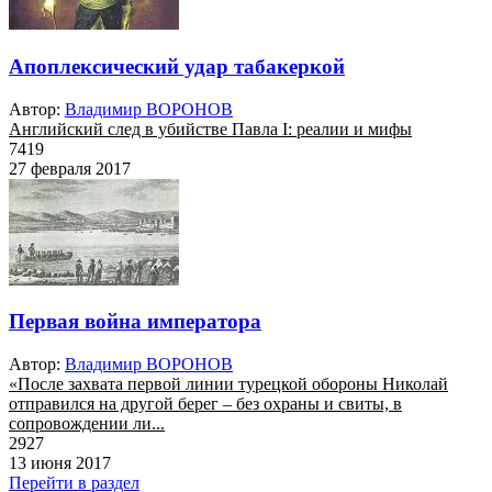
Апоплексический удар табакеркой
Автор:
Владимир ВОРОНОВ
Английский след в убийстве Павла I: реалии и мифы
7419
27 февраля 2017
Первая война императора
Автор:
Владимир ВОРОНОВ
«После захвата первой линии турецкой обороны Николай
отправился на другой берег – без охраны и свиты, в
сопровождении ли...
2927
13 июня 2017
Перейти в раздел