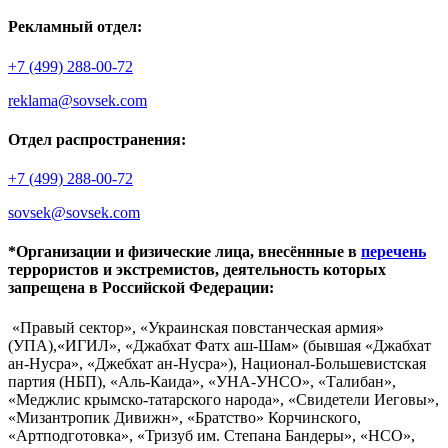
Рекламный отдел:
+7 (499) 288-00-72
reklama@sovsek.com
Отдел распространения:
+7 (499) 288-00-72
sovsek@sovsek.com
*Организации и физические лица, внесённные в
перечень
террористов и экстремистов, деятельность которых
запрещена в Российской Федерации:
«Правый сектор», «Украинская повстанческая армия»
(УПА),«ИГИЛ», «Джабхат Фатх аш-Шам» (бывшая «Джабхат
ан-Нусра», «Джебхат ан-Нусра»), Национал-Большевистская
партия (НБП), «Аль-Каида», «УНА-УНСО», «Талибан»,
«Меджлис крымско-татарского народа», «Свидетели Иеговы»,
«Мизантропик Дивижн», «Братство» Корчинского,
«Артподготовка», «Тризуб им. Степана Бандеры», «НСО»,