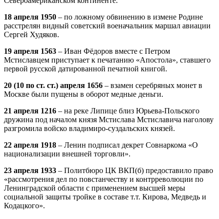
Североамериканском континенте.
18 апреля 1950
– по ложному обвинению в измене Родине
расстрелян видный советский военачальник маршал авиации
Сергей Худяков.
19 апреля 1563
– Иван Фёдоров вместе с Петром
Мстиславцем приступает к печатанию «Апостола», ставшего
первой русской датированной печатной книгой.
20 (10 по ст. ст.) апреля 1656
– взамен серебряных монет в
Москве были пущены в оборот медные деньги.
21 апреля 1216
– на реке Липице близ Юрьева-Польского
дружина под началом князя Мстислава Мстиславича наголову
разгромила войско владимиро-суздальских князей.
22 апреля 1918
– Ленин подписал декрет Совнаркома «О
национализации внешней торговли».
23 апреля 1933
– Политбюро ЦК ВКП(б) предоставило право
«рассмотрения дел по повстанчеству и контрреволюции по
Ленинградской области с применением высшей меры
социальной защиты тройке в составе т.т. Кирова, Медведь и
Кодацкого».