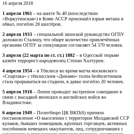
16 апреля 2018
1 апреля 1961
– на шахте № 40 (впоследствии
«Воркутинская») в Коми АССР произошёл взрыв метана и
обвал, погибли 28 шахтёров.
2 апреля 1933
– специальной запиской руководство ОГПУ
доложило Сталину, что общее количество привлечённых
органами ОГПУ за спекуляцию составляет 54 370 человек.
3 апреля (22 марта по ст. ст.) 1882
– в Одесской тюрьме
казнён террорист-народоволец Степан Халтурин.
4 апреля 1954
– в Тбилиси во время матча московского
«Спартака» с тбилисским «Динамо» толпа безбилетников
стала прорываться на стадион, в давке погибло 20 человек.
5 апреля 1918
– Ленин проводит экстренное совещание в
связи с высадкой японских и английских войск во
Владивостоке.
6 апреля 1949
– Политбюро ЦК ВКП(б) приняло
постановление «О выселении с территории Молдавской ССР
кулаков, бывших помещиков, крупных торговцев, активных
пособников немецких оккупантов, лиц, сотрудничавших с