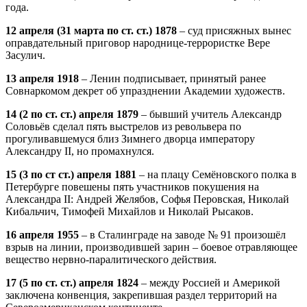
года.
12 апреля (31 марта по ст. ст.) 1878
– суд присяжных вынес
оправдательный приговор народнице-террористке Вере
Засулич.
13 апреля 1918
– Ленин подписывает, принятый ранее
Совнаркомом декрет об упразднении Академии художеств.
14 (2 по ст. ст.) апреля 1879
– бывший учитель Александр
Соловьёв сделал пять выстрелов из револьвера по
прогуливавшемуся близ Зимнего дворца императору
Александру II, но промахнулся.
15 (3 по ст ст.) апреля 1881
– на плацу Семёновского полка в
Петербурге повешены пять участников покушения на
Александра II: Андрей Желябов, Софья Перовская, Николай
Кибальчич, Тимофей Михайлов и Николай Рысаков.
16 апреля 1955
– в Сталинграде на заводе № 91 произошёл
взрыв на линии, производившей зарин – боевое отравляющее
вещество нервно-паралитического действия.
17 (5 по ст. ст.) апреля 1824
– между Россией и Америкой
заключена конвенция, закрепившая раздел территорий на