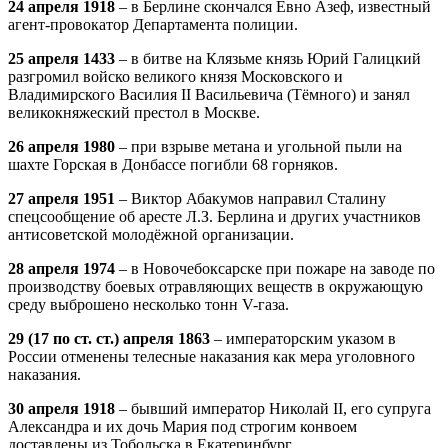
24 апреля 1918
– в Берлине скончался Евно Азеф, известный
агент-провокатор Департамента полиции.
25 апреля 1433
– в битве на Клязьме князь Юрий Галицкий
разгромил войско великого князя Московского и
Владимирского Василия II Васильевича (Тёмного) и занял
великокняжеский престол в Москве.
26 апреля 1980
– при взрыве метана и угольной пыли на
шахте Горская в Донбассе погибли 68 горняков.
27 апреля 1951
– Виктор Абакумов направил Сталину
спецсообщение об аресте Л.З. Берлина и других участников
антисоветской молодёжной организации.
28 апреля 1974
– в Новочебоксарске при пожаре на заводе по
производству боевых отравляющих веществ в окружающую
среду выброшено несколько тонн V-газа.
29 (17 по ст. ст.) апреля 1863
– императорским указом в
России отменены телесные наказания как мера уголовного
наказания.
30 апреля 1918
– бывший император Николай II, его супруга
Александра и их дочь Мария под строгим конвоем
доставлены из Тобольска в Екатеринбург.