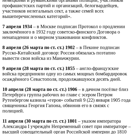
немецкими и румынскими органами полиции, участников
профашистских партий и организаций, белогвардейцев,
участников нелегальных сект, а также семей всех
вышеперечисленных категорий».
7 апреля 1934
– в Москве подписан Протокол о продлении
заключённого в 1932 году советско-финского Договора о
ненападении и о мирном улаживании конфликтов.
8 апреля (26 марта по ст. ст.) 1902
– в Пекине подписан
Русско-Китайский договор: Россия обязалась поэтапно
вывести свои войска из Маньчжурии.
9 апреля (28 марта по ст. ст.) 1855
– англо-французские
войска предприняли одну из самых мощных бомбардировок
осаждённого Севастополя, продолжавшуюся десять дней.
10 апреля (28 марта по ст. ст.) 1906
– в дачном посёлке близ
Петербурга группа рабочих во главе с эсером Петром
Рутенбергом казнила «героя» событий 9 (22) января 1905 года
священника Георгия Гапона, обвинив его в связях с
полицией.
11 апреля (30 марта по ст. ст.) 1801
– указом императора
Александра I учреждён Непременный совет при императоре –
высший совещательный орган Российской империи до 1810