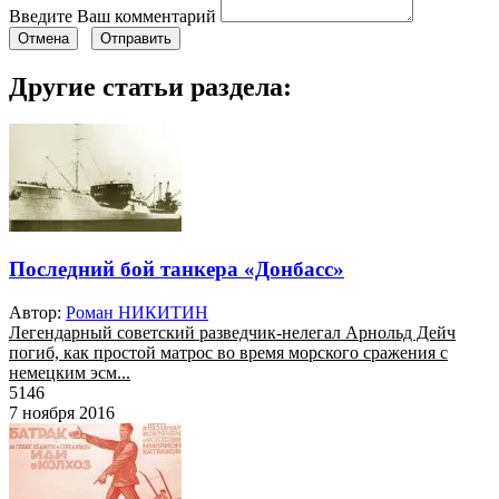
Введите Ваш комментарий
Отмена
Отправить
Другие статьи раздела:
Последний бой танкера «Донбасс»
Автор:
Роман НИКИТИН
Легендарный советский разведчик-нелегал Арнольд Дейч
погиб, как простой матрос во время морского сражения с
немецким эсм...
5146
7 ноября 2016