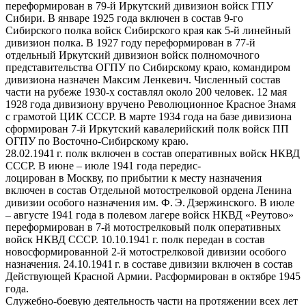
переформирован в 79-й Иркутский дивизион войск ГПУ
Сибири. В январе 1925 года включен в состав 9-го
Сибирского полка войск Сибирского края как 5-й линейный
дивизион полка. В 1927 году переформирован в 77-й
отдельный Иркутский дивизион войск полномочного
представительства ОГПУ по Сибирскому краю, командиром
дивизиона назначен Максим Ленкевич. Численный состав
части на рубеже 1930-х составлял около 200 человек. 12 мая
1928 года дивизиону вручено Революционное Красное Знамя
с грамотой ЦИК СССР. В марте 1934 года на базе дивизиона
сформирован 7-й Иркутский кавалерийский полк войск ПП
ОГПУ по Восточно-Сибирскому краю.
28.02.1941 г. полк включен в состав оперативных войск НКВД
СССР. В июне – июле 1941 года передис-
лоцирован в Москву, по прибытии к месту назначения
включен в состав Отдельной мотострелковой ордена Ленина
дивизии особого назначения им. Ф. Э. Дзержинского. В июле
– августе 1941 года в полевом лагере войск НКВД «Реутово»
переформирован в 7-й мотострелковый полк оперативных
войск НКВД СССР. 10.10.1941 г. полк передан в состав
новосформированной 2-й мотострелковой дивизии особого
назначения. 24.10.1941 г. в составе дивизии включен в состав
Действующей Красной Армии. Расформирован в октябре 1945
года.
Служебно-боевую деятельность части на протяжении всех лет