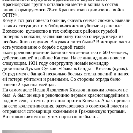
Красноярская группа осталась на месте и вошла в состав
вновь формируемого 78-го Красноярского дивизиона войск
ОГПУ».
Кому в тот раз повезло больше, сказать сейчас сложно. Бывали
в таких ситуациях и у бойцов-чекистов убитые и раненые…
Возможно, кулачество в тех сибирских районах гурьбой
поперло в колхозы, заслышав одну только очередь вверх из
необычайного оружия. А кулаки ли то были? В истории части
есть упоминание о борьбе с одной такой
«контрреволюционной бандой» численностью в 600 человек,
действовавшей в районе Канска. На ее ликвидацию повел в
следующем, 1931 году опергруппу новый командир
дивизиона Лукъян Сучков: «Главарь банды – Князюк (кулак).
Отряд имел с бандой несколько боевых столкновений и нанес
ей потери убитыми и ранеными. Со стороны отряда было
ранено 2 красноармейца».
На самом деле Исаак Яковлевич Князюк никаким кулаком не
был. А был он еще в революцию первым красногвардейцем в
родном селе, затем партизанил против Колчака. А как пришла
на село коллективизация, разочаровался в советской власти и
отправился сотоварищи хожеными в Гражданскую тропами.
Вот только автоматов у тех партизан не было…