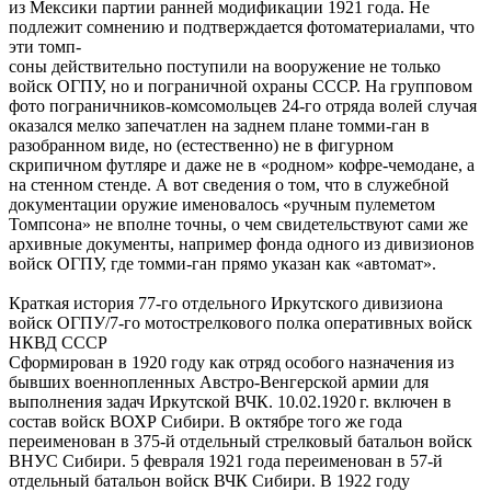
из Мексики партии ранней модификации 1921 года. Не
подлежит сомнению и подтверждается фотоматериалами, что
эти томп-
соны действительно поступили на вооружение не только
войск ОГПУ, но и пограничной охраны СССР. На групповом
фото пограничников-комсомольцев 24-го отряда волей случая
оказался мелко запечатлен на заднем плане томми-ган в
разобранном виде, но (естественно) не в фигурном
скрипичном футляре и даже не в «родном» кофре-чемодане, а
на стенном стенде. А вот сведения о том, что в служебной
документации оружие именовалось «ручным пулеметом
Томпсона» не вполне точны, о чем свидетельствуют сами же
архивные документы, например фонда одного из дивизионов
войск ОГПУ, где томми-ган прямо указан как «автомат».
Краткая история 77-го отдельного Иркутского дивизиона
войск ОГПУ/7-го мотострелкового полка оперативных войск
НКВД СССР
Сформирован в 1920 году как отряд особого назначения из
бывших военнопленных Австро-Венгерской армии для
выполнения задач Иркутской ВЧК. 10.02.1920 г. включен в
состав войск ВОХР Сибири. В октябре того же года
переименован в 375-й отдельный стрелковый батальон войск
ВНУС Сибири. 5 февраля 1921 года переименован в 57-й
отдельный батальон войск ВЧК Сибири. В 1922 году