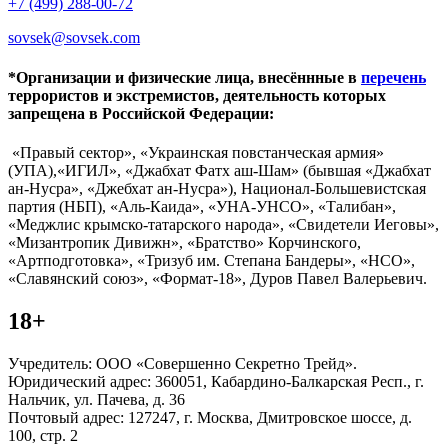
+7 (499) 288-00-72
sovsek@sovsek.com
*Организации и физические лица, внесённные в
перечень
террористов и экстремистов, деятельность которых
запрещена в Российской Федерации:
«Правый сектор», «Украинская повстанческая армия»
(УПА),«ИГИЛ», «Джабхат Фатх аш-Шам» (бывшая «Джабхат
ан-Нусра», «Джебхат ан-Нусра»), Национал-Большевистская
партия (НБП), «Аль-Каида», «УНА-УНСО», «Талибан»,
«Меджлис крымско-татарского народа», «Свидетели Иеговы»,
«Мизантропик Дивижн», «Братство» Корчинского,
«Артподготовка», «Тризуб им. Степана Бандеры», «НСО»,
«Славянский союз», «Формат-18», Дуров Павел Валерьевич.
18+
Учредитель: ООО «Совершенно Секретно Трейд».
Юридический адрес: 360051, Кабардино-Балкарская Респ., г.
Нальчик, ул. Пачева, д. 36
Почтовый адрес: 127247, г. Москва, Дмитровское шоссе, д.
100, стр. 2