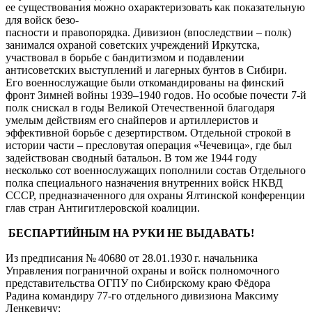
ее существования можно охарактеризовать как показательную
для войск безо-
пасности и правопорядка. Дивизион (впоследствии – полк)
занимался охраной советских учреждений Иркутска,
участвовал в борьбе с бандитизмом и подавлении
антисоветских выступлений и лагерных бунтов в Сибири.
Его военнослужащие были откомандированы на финский
фронт Зимней войны 1939–1940 годов. Но особые почести 7-й
полк снискал в годы Великой Отечественной благодаря
умелым действиям его снайперов и артиллеристов и
эффективной борьбе с дезертирством. Отдельной строкой в
истории части – пресловутая операция «Чечевица», где был
задействован сводный батальон. В том же 1944 году
несколько сот военнослужащих пополнили состав Отдельного
полка специального назначения внутренних войск НКВД
СССР, предназначенного для охраны Ялтинской конференции
глав стран Антигитлеровской коалиции.
БЕСПАРТИЙНЫМ НА РУКИ НЕ ВЫДАВАТЬ!
Из предписания № 40680 от 28.01.1930 г. начальника
Управления пограничной охраны и войск полномочного
представительства ОГПУ по Сибирскому краю Фёдора
Радина командиру 77-го отдельного дивизиона Максиму
Ленкевичу: