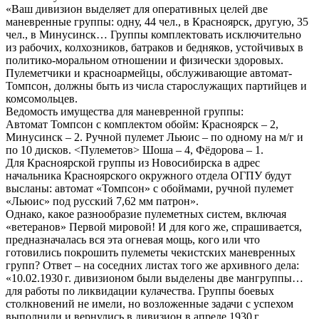
«Ваш дивизион выделяет для оперативных целей две
маневренные группы: одну, 44 чел., в Красноярск, другую, 35
чел., в Минусинск… Группы комплектовать исключительно
из рабочих, колхозников, батраков и бедняков, устойчивых в
политико-моральном отношении и физически здоровых.
Пулеметчики и красноармейцы, обслуживающие автомат-
Томпсон, должны быть из числа старослужащих партийцев и
комсомольцев.
Ведомость имущества для маневренной группы:
Автомат Томпсон с комплектом обойм: Красноярск – 2,
Минусинск – 2. Ручной пулемет Льюис – по одному на м/г и
по 10 дисков. <Пулеметов> Шоша – 4, Фёдорова – 1.
Для Красноярской группы из Новосибирска в адрес
начальника Красноярского окружного отдела ОГПУ будут
высланы: автомат «Томпсон» с обоймами, ручной пулемет
«Льюис» под русский 7,62 мм патрон».
Однако, какое разнообразие пулеметных систем, включая
«ветеранов» Первой мировой! И для кого же, спрашивается,
предназначалась вся эта огневая мощь, кого или что
готовились покрошить пулеметы чекистских маневренных
групп? Ответ – на соседних листах того же архивного дела:
«10.02.1930 г. дивизионом были выделены две мангруппы…
для работы по ликвидации кулачества. Группы боевых
столкновений не имели, но возложенные задачи с успехом
выполнили и вернулись в дивизион в апреле 1930 г.