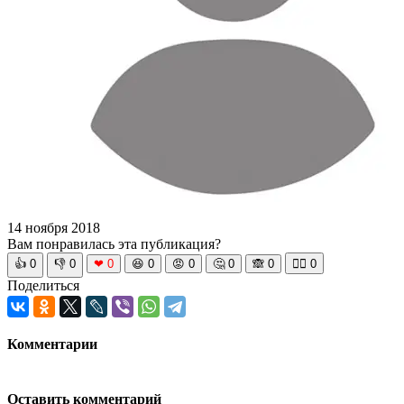
14 ноября 2018
Вам понравилась эта публикация?
👍
0
👎
0
❤
0
😆
0
😡
0
🤔
0
🙈
0
🧘‍♀️
0
Поделиться
Комментарии
Оставить комментарий