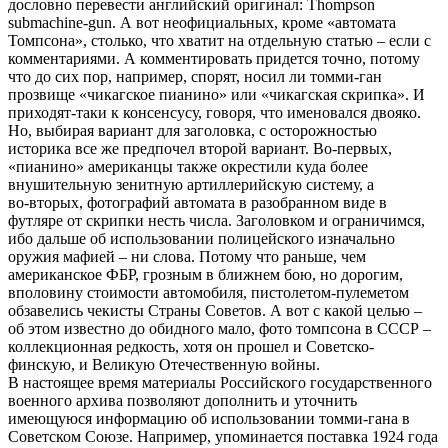
дословно перевести английский оригинал: Thompson
submachine-gun. А вот неофициальных, кроме «автомата
Томпсона», столько, что хватит на отдельную статью – если с
комментариями. А комментировать придется точно, потому
что до сих пор, например, спорят, носил ли томми-ган
прозвище «чикагское пианино» или «чикагская скрипка». И
приходят-таки к консенсусу, говоря, что именовался двояко.
Но, выбирая вариант для заголовка, с осторожностью
историка все же предпочел второй вариант. Во-первых,
«пианино» американцы также окрестили куда более
внушительную зенитную артиллерийскую систему, а
во‑вторых, фотографий автомата в разобранном виде в
футляре от скрипки несть числа. Заголовком и ограничимся,
ибо дальше об использовании полицейского изначально
оружия мафией – ни слова. Потому что раньше, чем
американское ФБР, грозным в ближнем бою, но дорогим,
вполовину стоимости автомобиля, пистолетом-пулеметом
обзавелись чекисты Страны Советов. А вот с какой целью –
об этом известно до обидного мало, фото томпсона в СССР –
коллекционная редкость, хотя он прошел и Советско-
финскую, и Великую Отечественную войны.
В настоящее время материалы Российского государственного
военного архива позволяют дополнить и уточнить
имеющуюся информацию об использовании томми-гана в
Советском Союзе. Например, упоминается поставка 1924 года