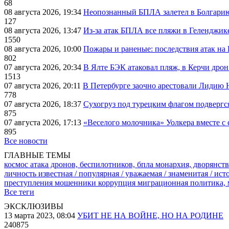
68
08 августа 2026, 19:34
Неопознанный БПЛА залетел в Болгарию 
127
08 августа 2026, 13:47
Из-за атак БПЛА все пляжи в Геленджик
1550
08 августа 2026, 10:00
Пожары и раненые: последствия атак на
802
07 августа 2026, 20:34
В Ялте БЭК атаковал пляж, в Керчи дрон
1513
07 августа 2026, 20:11
В Петербурге заочно арестовали Лидию 
778
07 августа 2026, 18:37
Сухогруз под турецким флагом подвергс
875
07 августа 2026, 17:13
«Веселого молочника» Уолкера вместе с 
895
Все новости
ГЛАВНЫЕ ТЕМЫ
космос
атака дронов, беспилотников, бпла
монархия, дворянств
личность известная / популярная / уважаемая / знаменитая / ис
преступления
мошенники
коррупция
миграционная политика,
Все теги
ЭКСКЛЮЗИВЫ
13 марта 2023, 08:04
УБИТ НЕ НА ВОЙНЕ, НО НА РОДИНЕ
240875