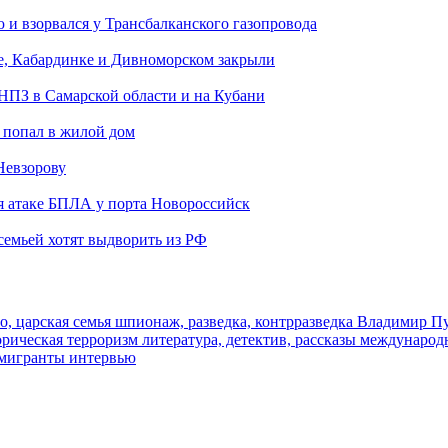
и взорвался у Трансбалканского газопровода
е, Кабардинке и Дивноморском закрыли
 НПЗ в Самарской области и на Кубани
 попал в жилой дом
Невзорову
я атаке БПЛА у порта Новороссийск
семьей хотят выдворить из РФ
о, царская семья
шпионаж, разведка, контрразведка
Владимир П
торическая
терроризм
литература, детектив, рассказы
международ
 мигранты
интервью