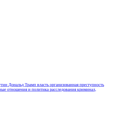
утин
Дональд Трамп
власть
организованная преступность
ные отношения и политика
расследования
криминал,