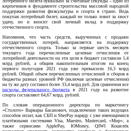
лотерейного билета буквально за считаные секунды – один из
кирпичиков в фундаменте строительства массовой народной
поддержки развития физкультуры и спорта в стране. Ведь
покупая лотерейный билет, каждый не только ловит за хвост
удачу, но и вносит свой личный вклад в поддержку
отечественного спорта.
Напомним, что часть средств, вырученных с продажи
государственных лотерей, направляется на поддержку
отечественного спорта. Только за первые шесть месяцев
текущего года перечисленные целевые отчисления от
лотерейной деятельности на эти цели в бюджет составили 1,4
млрд рублей, а общим накопительным итогом на конец
первого полугодия 2021 года уже превысили 16,3 млрд
рублей. Общий объем перечисленных отчислений и сборов в
бюджеты разных уровней РФ (включая целевые отчисления)
на ту же дату составил более 33,4 млрд руб. Для сравнения все
расходы федерального бюджета
в 2021 году на развитие
спорта составляют 64,67 млрд. рублей.
По словам операционного директора по маркетингу
«Столото» Варвары Басанович, подключение таких ведущих
способов оплат, как СБП и SberPay наряду с уже имеющимися
платёжными системами Visa, Maestro, Mastercard, «Мир», а
также сервисами ApplePay, ЮMoney, QIWI Кошелёк