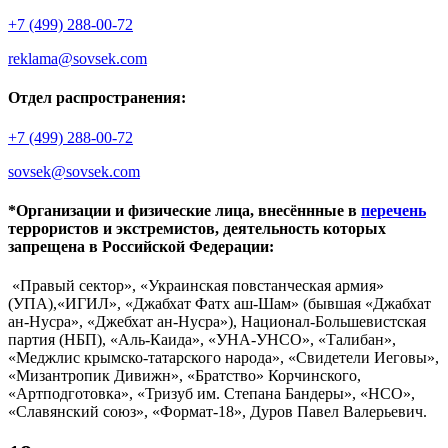
+7 (499) 288-00-72
reklama@sovsek.com
Отдел распространения:
+7 (499) 288-00-72
sovsek@sovsek.com
*Организации и физические лица, внесённные в
перечень
террористов и экстремистов, деятельность которых
запрещена в Российской Федерации:
«Правый сектор», «Украинская повстанческая армия»
(УПА),«ИГИЛ», «Джабхат Фатх аш-Шам» (бывшая «Джабхат
ан-Нусра», «Джебхат ан-Нусра»), Национал-Большевистская
партия (НБП), «Аль-Каида», «УНА-УНСО», «Талибан»,
«Меджлис крымско-татарского народа», «Свидетели Иеговы»,
«Мизантропик Дивижн», «Братство» Корчинского,
«Артподготовка», «Тризуб им. Степана Бандеры», «НСО»,
«Славянский союз», «Формат-18», Дуров Павел Валерьевич.