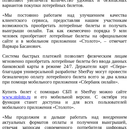
позволяют увеличить количество удобных и безопасных
вариантов покупки лотерейных билетов.
«Мы постоянно работаем над улучшением качества
клиентского сервиса, предоставляя нашим участникам
возможность приобретать лотерейные билеты и получать
выигрыши онлайн. Так как ежемесячно порядка 9 млн
человек приобретают лотерейные билеты на официальном
сайте и в мобильном приложении «Столото», – отмечает
Варвара Басанович.
Система быстрых платежей позволяет физическим лицам
мгновенно приобретать лотерейные билеты без ввода данных
банковской карты в режиме 24/7. Держатели карт «Сбера»
благодаря универсальной разработке SberPay могут провести
безналичную оплату лотерейного билета всего за два клика
при помощи мобильного приложения «Сбербанк онлайн».
Купить билет с помощью СБП и SberPay можно сайте
www.stoloto.ru
и его мобильной версии. С октября эта
функция станет доступна и для всех пользователей
мобильного приложения «Столото».
«Мы продолжим и дальше работать над внедрением
актуальных форматов оплаты и получения выигрышей,
отвечая запросам современного потребителя цифровых