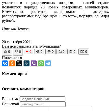
участию в государственных лотереях в нашей стране
появляется порядка 20 новых лотерейных миллионеров.
Ежемесячно россияне выигрывают в лотереях,
распространяемых под брендом «Столото», порядка 2,5 млрд
рублей.
Николай Зернов
20 сентября 2021
Вам понравилась эта публикация?
👍
0
👎
0
❤
0
😆
0
😡
0
🤔
0
🙈
0
🧘‍♀️
0
Поделиться
Комментарии
Оставить комментарий
Ваше имя
Ваш email