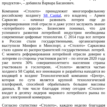
продуктов», – добавила Варвара Басанович.
Компания «Столото» принадлежит многопрофильному
российскому холдингу
S8 Capital
, его владелец – Армен
Саркисян – начинал развивать лотереи еще до
реформирования этой отрасли и даже успел заслужить звание
«лотерейного короля». Бизнесмен понимал, что для
успешного развития лотерейной индустрии необходимы
современные цифровые технологии. С 2014 года все лотереи
в России стали государственными, организаторами
выступили Минфин и Минспорт, а «Столото» Саркисяна
стало одним из распространителей государственных лотерей.
С момента реформирования лотерейной отрасли доверие к
лотереям со стороны участников растет – по итогам 2020 года
уже почти 30% совершеннолетнего населения страны
участвовало в гослотереях. «Столото» является частью
холдинга S8 Capital, все инновации и разработка находятся во
входящей в холдинг Технологической компании «Центр»,
которая по сути является крупной технологической
платформой, способной обрабатывать большие массивы
данных. В том числе благодаря этому сегодня «Столото»
входит в десятку лидеров мирового лотерейного рынка по
доле электронной коммерции.
Согласно статистике «Столото», каждую неделю благодаря