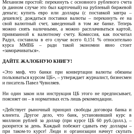
Механизм простой: перекинуть с основного рублевого счета
(в данном случае это был карточный) на рублевый биржевой
деньги; купить евро или доллары (с поставкой завтра –
дешевле); дождаться поставки валюты – перекинуть ее на
свой валютный счет, заведенный в том же банке. Теперь
можно снять наличными, а можно расплачиваться картой,
привязанной к валютному счету. Комиссия, как посчитал
Радул, составила в его случае всего 0,151 % относительно
курса ММВБ – ради такой экономии явно стоит
«заморачиваться».
ДАЙТЕ ЖАЛОБНУЮ КНИГУ!
«Это миф, что банки при конвертации валюты обязаны
пользоваться курсом ЦБ», – утверждает журналист, бизнесмен
и писатель Павел Чувиляев.
Ни один закон или инструкция ЦБ этого не предписывает,
поясняет он – в нормативах есть лишь рекомендации.
«Действует рыночный принцип свободы договора банка и
клиента. Другое дело, что банк, установивший курс в
миллион рублей за доллар (при курсе ЦБ 60 руб./долл.), –
разорится за день. Каждый побежит сдавать ему доллары –
при таком-то курсе! Люди и организации начнут скупать