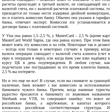
расчеты происходят в третьей валюте, не совпадающей ни с
валютой счета, ни с валютой расчетов платежной системы, то
приходится не только нести издержки двойной конвертации,
но и платить комиссию банку. Обычно она указана в тарифах
банка, отмечает эксперт. Комиссия эта устанавливается в
договоре банка с платежной системой.
У Visa она равна 1,5–2,5 %, у MasterСard – 2,5 % (кроме карт
MasterCard World Signia, где она равна нулю). При этом банк
может взять эту комиссию и на себя. Некоторые так и делают
– всегда или только в некоторых случаях: к примеру, когда
валюта операции совпадает с валютой счета клиента (счет в
евро и операция в евро), или когда банк уже взял надбавку к
курсу ЦБ в день подтверждения. В любом случае, как
подсчитали уже пострадавшие за это время клиенты банков,
2,5 % вы потеряете.
Но и это еще не все! В случае, если вы снимаете за границей
наличные, банк возьмет с вас комиссию за использование
банкомата чужого банка. Причем, когда наивные туристы
радостно бросаются к банкомату со знакомым названием
Sberbank или VTB, то совершают ошибку: это вовсе не
российские банки, а зарубежные, в капитал которого
вложилась российская соответствующая структура. И