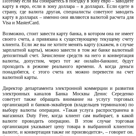
Поэтому если вы собираетесь в поездку в зону евро – заводите
карту в евро, если в зону доллара – в долларах. Если едете в
страну, где валюта другая, специалисты советуют заводить
карту в долларах – именно они являются валютой расчета для
Visa и MasterСard.
Возможно, стоит завести карту банка, в котором она не имеет
своего счета, а привязана к существующему текущему счету
клиента. Если же вы не хотите менять карту (скажем, в случае
зарплатной карты), можно завести в том же банке валютный
депозитный счет. Зачисление средств на него и конвертация
валюты, допустим, через тот же онлайн-банкинг, будут
проходить в режиме реального времени. А когда деньги
понадобятся, с этого счета их можно перевести на счет
валютной карты.
Директор департамента электронной коммерции и развития
электронных каналов Банка Москвы Денис Середенко
советует также обращать внимание на услугу торговых
организаций и банков-эквайеров (владельцев терминалов) по
выбору валюты операции. «Такая услуга распространена в
магазинах Duty Free, когда клиент сам выбирает, в какой
валюте проводить операцию. В этом случае торговая
организация указывает цену товара в выбранной клиентом
валюте, и конвертация также не производится», – говорит он.