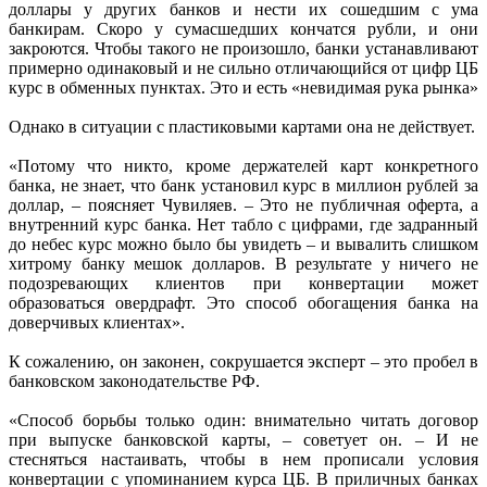
доллары у других банков и нести их сошедшим с ума
банкирам. Скоро у сумасшедших кончатся рубли, и они
закроются. Чтобы такого не произошло, банки устанавливают
примерно одинаковый и не сильно отличающийся от цифр ЦБ
курс в обменных пунктах. Это и есть «невидимая рука рынка»
Однако в ситуации с пластиковыми картами она не действует.
«Потому что никто, кроме держателей карт конкретного
банка, не знает, что банк установил курс в миллион рублей за
доллар, – поясняет Чувиляев. – Это не публичная оферта, а
внутренний курс банка. Нет табло с цифрами, где задранный
до небес курс можно было бы увидеть – и вывалить слишком
хитрому банку мешок долларов. В результате у ничего не
подозревающих клиентов при конвертации может
образоваться овердрафт. Это способ обогащения банка на
доверчивых клиентах».
К сожалению, он законен, сокрушается эксперт – это пробел в
банковском законодательстве РФ.
«Способ борьбы только один: внимательно читать договор
при выпуске банковской карты, – советует он. – И не
стесняться настаивать, чтобы в нем прописали условия
конвертации с упоминанием курса ЦБ. В приличных банках