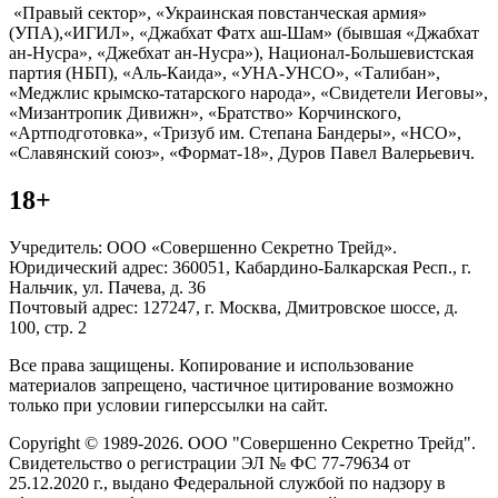
«Правый сектор», «Украинская повстанческая армия»
(УПА),«ИГИЛ», «Джабхат Фатх аш-Шам» (бывшая «Джабхат
ан-Нусра», «Джебхат ан-Нусра»), Национал-Большевистская
партия (НБП), «Аль-Каида», «УНА-УНСО», «Талибан»,
«Меджлис крымско-татарского народа», «Свидетели Иеговы»,
«Мизантропик Дивижн», «Братство» Корчинского,
«Артподготовка», «Тризуб им. Степана Бандеры», «НСО»,
«Славянский союз», «Формат-18», Дуров Павел Валерьевич.
18+
Учредитель: ООО «Совершенно Секретно Трейд».
Юридический адрес: 360051, Кабардино-Балкарская Респ., г.
Нальчик, ул. Пачева, д. 36
Почтовый адрес: 127247, г. Москва, Дмитровское шоссе, д.
100, стр. 2
Все права защищены. Копирование и использование
материалов запрещено, частичное цитирование возможно
только при условии гиперссылки на сайт.
Copyright © 1989-2026. ООО "Совершенно Секретно Трейд".
Свидетельство о регистрации ЭЛ № ФС 77-79634 от
25.12.2020 г., выдано Федеральной службой по надзору в