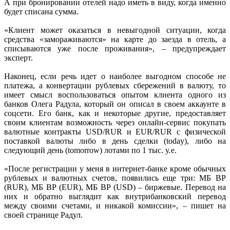
А при бронировании отелей надо иметь в виду, когда именно
будет списана сумма.
«Клиент может оказаться в невыгодной ситуации, когда
средства «замораживаются» на карте до заезда в отель, а
списываются уже после проживания», – предупреждает
эксперт.
Наконец, если речь идет о наиболее выгодном способе не
платежа, а конвертации рублевых сбережений в валюту, то
имеет смысл воспользоваться опытом клиента одного из
банков Олега Радула, который он описал в своем аккаунте в
соцсети. Его банк, как и некоторые другие, предоставляет
своим клиентам возможность через онлайн-сервис покупать
валютные контракты USD/RUR и EUR/RUR с физической
поставкой валюты либо в день сделки (today), либо на
следующий день (tomorrow) лотами по 1 тыс. у. е.
«После регистрации у меня в интернет-банке кроме обычных
рублевых и валютных счетов, появились еще три: МБ ВР
(RUR), МБ ВР (EUR), МБ ВР (USD) – биржевые. Перевод на
них и обратно выглядит как внутрибанковский перевод
между своими счетами, и никакой комиссии», – пишет на
своей странице Радул.