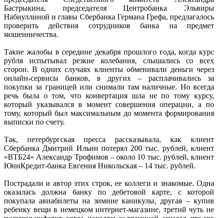
Бастрыкина, председателя Центробанка Эльвиры
Набиуллиной и главы Сбербанка Германа Грефа, предлагалось
проверить действия сотрудников банка на предмет
мошенничества.
Т
акие жалобы в середине декабря прошлого года, когда курс
рубля испытывал резкие колебания, слышались со всех
сторон. В одних случаях клиенты обменивали деньги через
онлайн-сер
висы банков, в других – расплачивались за
покупки за границей или снимали там наличные. Но всегда
речь была о том, что конвертация шла не по тому курсу,
который указывался в момент совершения операции, а по
тому, который был максимальным до момента формирования
выписки по счету.
Так, петербургская пресса рассказывала, как клиент
Сбербанка Дмитрий Ильин потерял 200 тыс. рублей, клиент
«ВТБ24» Александр Трофимов – около 10 тыс. рублей, клиент
ЮниКредит-банка Евгения Никольская – 14 тыс. рублей.
Пострадали и автор этих строк, ее коллеги и знакомые. Одна
оказалась должна банку по дебетовой карте, с которой
покупала авиабилеты на зимние каникулы, другая – купив
ребенку вещи в немецком интернет-магазине, третий чуть не