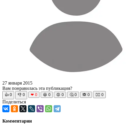
27 января 2015
Вам понравилась эта публикация?
👍
0
👎
0
❤
0
😆
0
😡
0
🤔
0
🙈
0
🧘‍♀️
0
Поделиться
Комментарии