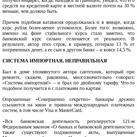
получил инфаркт, когда, находясь за границей, увидел, что его
средств на кредитной карте в местной валюте почти на 30 %
меньше, чем должно быть.
Причем подобная катавасия продолжалась и в январе, когда
курс рубля более-менее успокоился. Более того: возможно,
именно на фоне стабильного курса стало заметно, что
банковский курс сильно отличается от реального. В
результате, автор этих строк, к примеру, потеряла 13 % от
потраченных денег, а ее сын в другом банке – и вовсе 14,5 %.
СИСТЕМА ИМПОРТНАЯ, НЕПРАВИЛЬНАЯ
Был в доме упомянутого автора сантехник, который при
ремонте, скажем, раковины, многозначительно говорил:
«Система импортная!» – и брал по двойному тарифу. Что-то
подобное получается и с платежами по картам.
Опрошенные «Совершенно секретно» банкиры дружно
ссылаются на закон и правила международных платежных
систем, в том числе Visa и MasterCard.
«Вся банковская деятельность регулируется 121-м
Федеральным законом «О банках и банковской деятельности»,
также существуют подзаконные акты, выпущенные