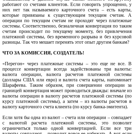
работают со счетами клиентов. Если говорить упрощенно, у
них нет так называемого карточного счета – есть карты,
которые привязаны к существующим текущим счетам. А
операции по текущим счетам не проходят через платежные
системы. Соответственно, безналичная конвертация по таким
счетам происходит по текущему моменту, без привлечения
платежной системы, без временного разрыва и без курсовой
разницы. Так что мешает перенять этот опыт другим банкам?
ЧТО ЗА КОМИССИЯ, СОЗДАТЕЛЬ!
«Перегон» через платежные системы – это еще не все. В
процессе конвертации всегда задействованы три валюты:
валюта операции, валюта расчетов платежной системы
(доллары США или евро) и валюта счета карты, напоминает
Шарафеева. Таким образом, при совершении операции за
границей конвертация может проводиться дважды: вначале из
валюты операции в валюту расчетов платежной системы (по
курсу платежной системы), а затем – из валюты расчетов в
валюту карточного счета клиента (по курсу банка-эмитента).
Если хотя бы одна из валют – счета или операции – совпадает
с валютой расчета платежной системы, это позволит
ограничиться только одной конвертацией. Если все три
валюты совпадают – позволит вовсе ее избежать. А вот если