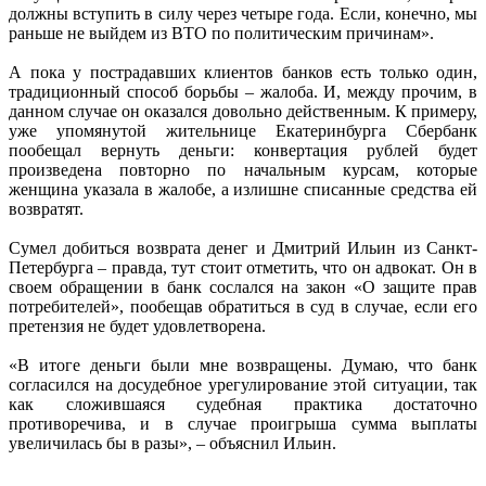
должны вступить в силу через четыре года. Если, конечно, мы
раньше не выйдем из ВТО по политическим причинам».
А пока у пострадавших клиентов банков есть только один,
традиционный способ борьбы – жалоба. И, между прочим, в
данном случае он оказался довольно действенным. К примеру,
уже упомянутой жительнице Екатеринбурга Сбербанк
пообещал вернуть деньги: конвертация рублей будет
произведена повторно по начальным курсам, которые
женщина указала в жалобе, а излишне списанные средства ей
возвратят.
Сумел добиться возврата денег и Дмитрий Ильин из Санкт-
Петербурга – правда, тут стоит отметить, что он адвокат. Он в
своем обращении в банк сослался на закон «О защите прав
потребителей», пообещав обратиться в суд в случае, если его
претензия не будет удовлетворена.
«В итоге деньги были мне возвращены. Думаю, что банк
согласился на досудебное урегулирование этой ситуации, так
как сложившаяся судебная практика достаточно
противоречива, и в случае проигрыша сумма выплаты
увеличилась бы в разы», – объяснил Ильин.