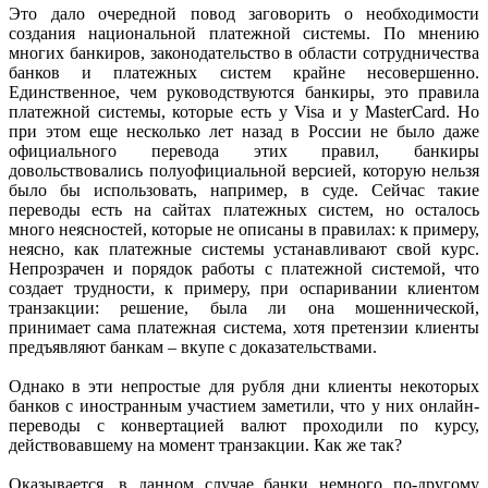
Это дало очередной повод заговорить о необходимости
создания национальной платежной системы. По мнению
многих банкиров, законодательство в области сотрудничества
банков и платежных систем крайне несовершенно.
Единственное, чем руководствуются банкиры, это правила
платежной системы, которые есть у Visa и у MasterCard. Но
при этом еще несколько лет назад в России не было даже
официального перевода этих правил, банкиры
довольствовались полуофициальной версией, которую нельзя
было бы использовать, например, в суде. Сейчас такие
переводы есть на сайтах платежных систем, но осталось
много неясностей, которые не описаны в правилах: к примеру,
неясно, как платежные системы устанавливают свой курс.
Непрозрачен и порядок работы с платежной системой, что
создает трудности, к примеру, при оспаривании клиентом
транзакции: решение, была ли она мошеннической,
принимает сама платежная система, хотя претензии клиенты
предъявляют банкам – вкупе с доказательствами.
Однако в эти непростые для рубля дни клиенты некоторых
банков с иностранным участием заметили, что у них онлайн-
переводы с конвертацией валют проходили по курсу,
действовавшему на момент транзакции. Как же так?
Оказывается, в данном случае банки немного по-другому