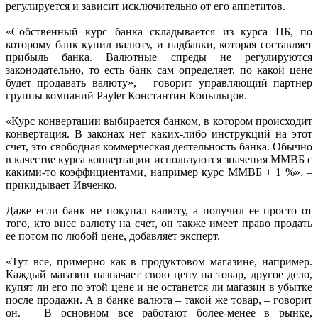
регулируется и зависит исключительно от его аппетитов.
«Собственный курс банка складывается из курса ЦБ, по
которому банк купил валюту, и надбавки, которая составляет
прибыль банка. Валютные спреды не регулируются
законодательно, то есть банк сам определяет, по какой цене
будет продавать валюту», – говорит управляющий партнер
группы компаний Payler Константин Копыльцов.
«Курс конвертации выбирается банком, в котором происходит
конвертация. В законах нет каких-либо инструкций на этот
счет, это свободная коммерческая деятельность банка. Обычно
в качестве курса конвертации используются значения ММВБ с
какими-то коэффициентами, например курс ММВБ + 1 %», –
прикидывает Ивченко.
Даже если банк не покупал валюту, а получил ее просто от
того, кто внес валюту на счет, он также имеет право продать
ее потом по любой цене, добавляет эксперт.
«Тут все, примерно как в продуктовом магазине, например.
Каждый магазин назначает свою цену на товар, другое дело,
купят ли его по этой цене и не останется ли магазин в убытке
после продажи. А в банке валюта – такой же товар, – говорит
он. – В основном все работают более-менее в рынке,