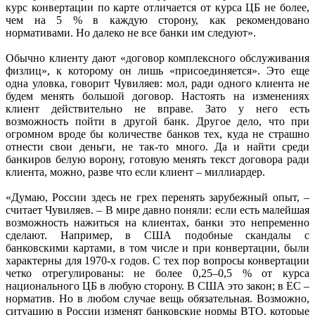
курс конвертации по карте отличается от курса ЦБ не более,
чем на 5 % в каждую сторону, как рекомендовано
нормативами. Но далеко не все банки им следуют».
Обычно клиенту дают «договор комплексного обслуживания
физлиц», к которому он лишь «присоединяется». Это еще
одна уловка, говорит Чувиляев: мол, ради одного клиента не
будем менять большой договор. Настоять на изменениях
клиент действительно не вправе. Зато у него есть
возможность пойти в другой банк. Другое дело, что при
огромном вроде бы количестве банков тех, куда не страшно
отнести свои деньги, не так-то много. Да и найти среди
банкиров белую ворону, готовую менять текст договора ради
клиента, можно, разве что если клиент – миллиардер.
«Думаю, России здесь не грех перенять зарубежный опыт, –
считает Чувиляев. – В мире давно поняли: если есть малейшая
возможность нажиться на клиентах, банки это непременно
сделают. Например, в США подобные скандалы с
банковскими картами, в том числе и при конвертации, были
характерны для 1970-х годов. С тех пор вопросы конвертации
четко отрегулированы: не более 0,25–0,5 % от курса
национального ЦБ в любую сторону. В США это закон; в ЕС –
норматив. Но в любом случае вещь обязательная. Возможно,
ситуацию в России изменят банковские нормы ВТО, которые