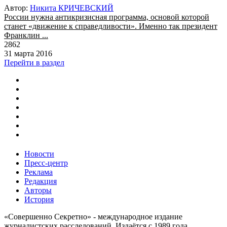
Автор:
Никита КРИЧЕВСКИЙ
России нужна антикризисная программа, основой которой
станет «движение к справедливости». Именно так президент
Франклин ...
2862
31 марта 2016
Перейти в раздел
Новости
Пресс-центр
Реклама
Редакция
Авторы
История
«Совершенно Секретно» - международное издание
журналистских расследований. Издаётся с 1989 года.