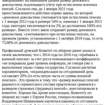
замораживает на нынешнем уровне размер денежного
довольствия, подлежащего учету при исчислении военных
пенсий. Согласно ему, до 1 января 2021 года
приостанавливается действие нормы закона, по которой
«денежное довольствие учитывается при исчислении пенсии
с 1 января 2012 года в размере 54% и, начиная с 1 января 2013
года, ежегодно увеличивается на 2% до достижения 100% его
размера». Вместо этого закон сохраняет размер денежного
довольствия, «учитываемого при исчислении пенсии, на
прежнем уровне, установленном с 1 октября 2019 года, то есть
73,68% от денежного довольствия».
Профильный думский Комитет по обороне ранее указал в
своем заключении, что с 2014 года по 2016 год «прибавка к
военной пенсии» за счет роста понижающего коэффициента
«не покрывала даже уровень инфляции, не говоря уже о
выполнении указа» главы государства. Согласно расчетам
парламентариев, «недоиндексация на сегодняшний день
составляет 20% (то есть пятую часть от суммы военной
пенсии)». Это привело к тому, что «размер военных пенсий
рядового и сержантского состава практически сравнялся с
размером страховых (трудовых) пенсий», констатировали в
комитете. Хорошо бы, кроме констатации, Комитету по
обороне во главе с Героем России, генерал-полковником
Владимиром Шамановым научиться наконец-то отстаивать