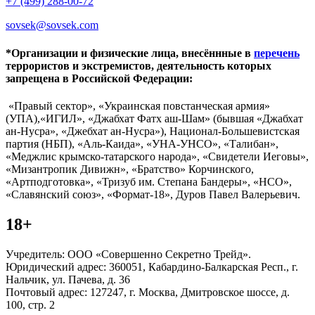
+7 (499) 288-00-72
sovsek@sovsek.com
*Организации и физические лица, внесённные в
перечень
террористов и экстремистов, деятельность которых
запрещена в Российской Федерации:
«Правый сектор», «Украинская повстанческая армия»
(УПА),«ИГИЛ», «Джабхат Фатх аш-Шам» (бывшая «Джабхат
ан-Нусра», «Джебхат ан-Нусра»), Национал-Большевистская
партия (НБП), «Аль-Каида», «УНА-УНСО», «Талибан»,
«Меджлис крымско-татарского народа», «Свидетели Иеговы»,
«Мизантропик Дивижн», «Братство» Корчинского,
«Артподготовка», «Тризуб им. Степана Бандеры», «НСО»,
«Славянский союз», «Формат-18», Дуров Павел Валерьевич.
18+
Учредитель: ООО «Совершенно Секретно Трейд».
Юридический адрес: 360051, Кабардино-Балкарская Респ., г.
Нальчик, ул. Пачева, д. 36
Почтовый адрес: 127247, г. Москва, Дмитровское шоссе, д.
100, стр. 2