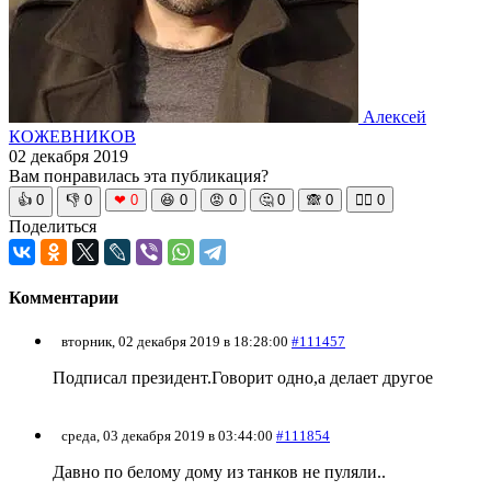
Алексей
КОЖЕВНИКОВ
02 декабря 2019
Вам понравилась эта публикация?
👍
0
👎
0
❤
0
😆
0
😡
0
🤔
0
🙈
0
🧘‍♀️
0
Поделиться
Комментарии
вторник, 02 декабря 2019 в 18:28:00
#111457
Подписал президент.Говорит одно,а делает другое
среда, 03 декабря 2019 в 03:44:00
#111854
Давно по белому дому из танков не пуляли..